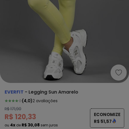
Ever
EVERFIT
-
Legging Sun Amarelo
(
4,0
)
2
avaliações
R$ 171,90
ECONOMIZE
R$ 120,33
R$ 51,57
4x
R$ 30,08
ou
de
sem juros