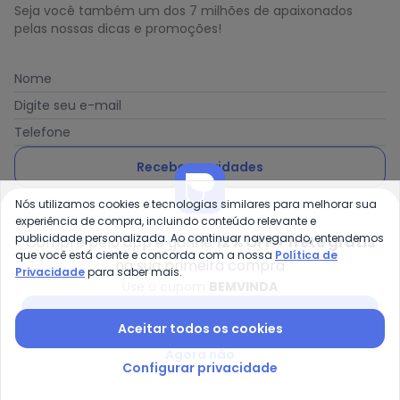
junho/2026
Seja você também um dos 7 milhões de apaixonados
N/D*
maio/2026
pelas nossas dicas e promoções!
R$ 85,95
abril/2026
N/D*
março/2026
N/D*
fevereiro/2026
Nome
Digite seu e-mail
Telefone
Receber novidades
Nós utilizamos cookies e tecnologias similares para melhorar sua
Ao enviar o cadastro, você concorda com a nossa
Política
experiência de compra, incluindo conteúdo relevante e
de Privacidade
publicidade personalizada. Ao continuar navegando, entendemos
Compre pelo app e ganhe
12% OFF + frete grátis
que você está ciente e concorda com a nossa
Política de
na sua primeira compra
Privacidade
para saber mais.
Use o cupom
BEMVINDA
Posthaus é uma marca da Posthaus Ltda / CNPJ:
Baixar app Posthaus
Aceitar todos os cookies
80.462.138/0001-41
Endereço: Rua Werner Duwe, 202 Bairro Badenfurt -
Agora não
89.070-700 - Blumenau/SC
Configurar privacidade