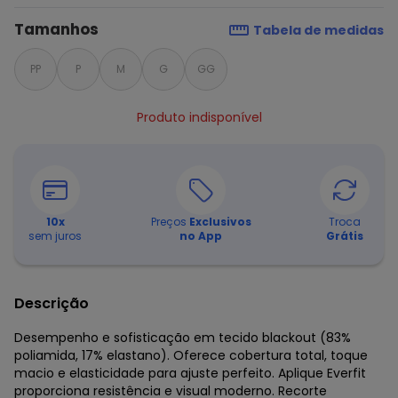
Tamanhos
Tabela de medidas
PP
P
M
G
GG
Produto indisponível
10
x
Preços
Exclusivos
Troca
sem juros
no App
Grátis
Descrição
Desempenho e sofisticação em tecido blackout (83%
poliamida, 17% elastano). Oferece cobertura total, toque
macio e elasticidade para ajuste perfeito. Aplique Everfit
proporciona resistência e visual moderno. Recorte