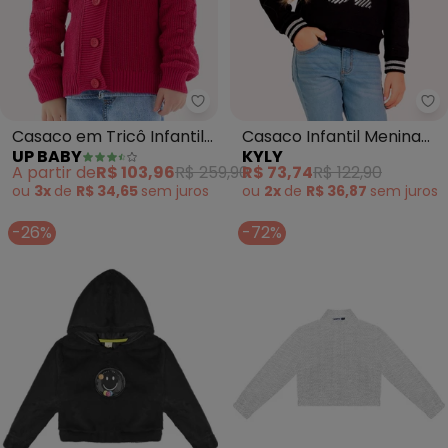
Up Baby - Casaco em Tricô Infa
Ky
Casaco em Tricô Infantil
Casaco Infantil Menina
UP BABY
KYLY
para Meninas (Rosa)
Lettering (Preto)
A partir de
R$ 103,96
R$ 259,90
R$ 73,74
R$ 122,90
ou
3x
de
R$ 34,65
sem
juros
ou
2x
de
R$ 36,87
sem
juros
-26%
-72%