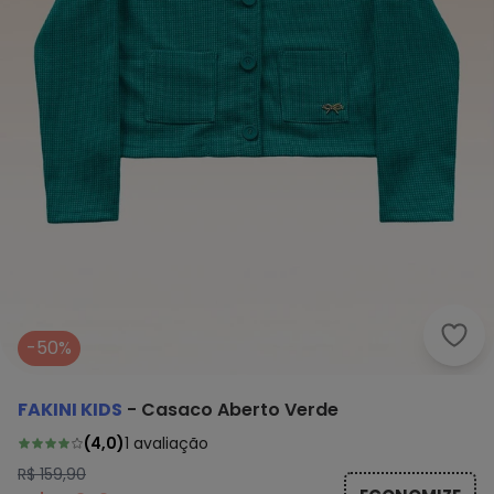
Faki
-50%
FAKINI KIDS
-
Casaco Aberto Verde
(
4,0
)
1
avaliação
R$ 159,90