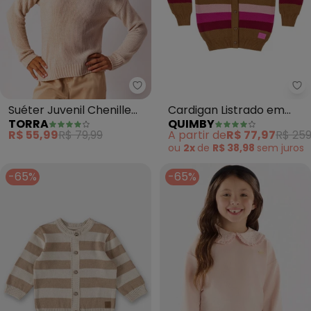
Torra - Suéter Juvenil Chenill
Qu
Suéter Juvenil Chenille
Cardigan Listrado em
TORRA
QUIMBY
Manga Longa (Bege)
Tricô Infantil (Marrom)
R$ 55,99
R$ 79,99
A partir de
R$ 77,97
R$ 259
ou
2x
de
R$ 38,98
sem
juros
-65%
-65%