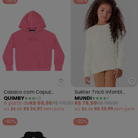
-50%
-60%
Quimby - Casaco com Capuz Infa
Mu
Casaco com Capuz
Suéter Tricô Infantil
QUIMBY
MUNDI
Infantil Unissex (Rosa)
Menina (Natural)
A partir de
R$ 69,95
R$ 139,90
R$ 79,99
R$ 199,99
ou
2x
de
R$ 34,97
sem
juros
ou
2x
de
R$ 39,99
sem
juros
-60%
-50%