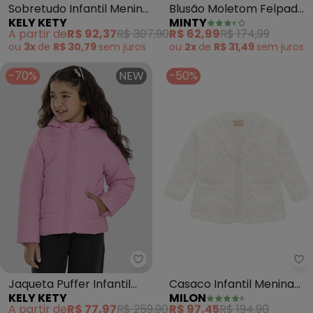
Sobretudo Infantil Menina
Blusão Moletom Felpado
KELY KETY
MINTY
em Lã Batida com Bolso
com Bordado (Preto)
A partir de
R$ 92,37
R$ 307,90
R$ 62,99
R$ 174,99
(Cherry)
ou
3x
de
R$ 30,79
sem
juros
ou
2x
de
R$ 31,49
sem
juros
-70%
NEW
-50%
Kely Kety - Jaqueta Puffer Infa
Mi
Jaqueta Puffer Infantil
Casaco Infantil Menina
KELY KETY
MILON
Menina com Capuz
(Off White)
A partir de
R$ 77,97
R$ 259,90
R$ 97,45
R$ 194,90