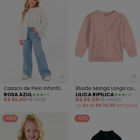
Rosa Azul - Casaco de Pelo Infa
Casaco de Pelo Infantil
Blusão Manga Longa com
ROSA AZUL
LILICA RIPILICA
para Meninas (Off White)
Aroma (Rosa)
R$ 55,00
R$ 119,99
R$ 69,99
R$ 149,00
ou
2x
de
R$ 34,99
sem
juros
-68%
-50%