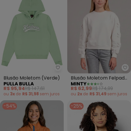
Pulla Bulla - Blusão Moletom (V
Mi
Blusão Moletom (Verde)
Blusão Moletom Felpado
PULLA BULLA
MINTY
com Bordado (Bege)
R$ 95,94
R$ 147,61
R$ 62,99
R$ 174,99
ou
3x
de
R$ 31,98
sem
juros
ou
2x
de
R$ 31,49
sem
juros
-54%
-25%