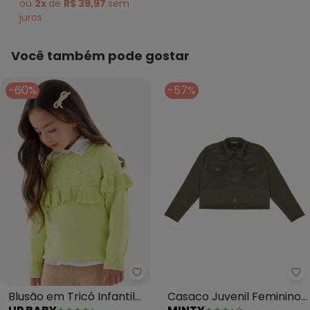
ou
2x
de
R$ 39,97
sem
juros
Você também pode gostar
-60%
-57%
Up Baby - Blusão em Tricô Infan
Mi
Blusão em Tricô Infantil
Casaco Juvenil Feminino