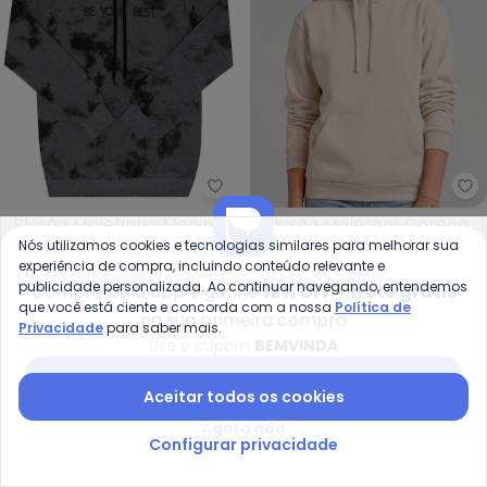
Pulla Bulla - Blusão Moletinho M
Blusão Moletinho Menina
Blusão Moletom Careca
PULLA BULLA
MINTY
Nós utilizamos cookies e tecnologias similares para melhorar sua
(Cinza)
com Capuz (Bege)
R$ 70,79
R$ 176,99
R$ 76,99
R$ 219,99
experiência de compra, incluindo conteúdo relevante e
ou
2x
de
R$ 35,39
sem
juros
ou
2x
de
R$ 38,49
sem
juros
publicidade personalizada. Ao continuar navegando, entendemos
Compre pelo app e ganhe
12% OFF + frete grátis
que você está ciente e concorda com a nossa
Política de
na sua primeira compra
-45%
-61%
Privacidade
para saber mais.
Use o cupom
BEMVINDA
Baixar app Posthaus
Aceitar todos os cookies
Agora não
Configurar privacidade