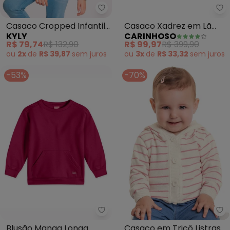
Kyly - Casaco Cropped Infantil
Ca
Casaco Cropped Infantil
Casaco Xadrez em Lã
KYLY
CARINHOSO
Menina Bordado (Bege)
Menina (Azul)
R$ 79,74
R$ 132,90
R$ 99,97
R$ 399,90
ou
2x
de
R$ 39,87
sem
juros
ou
3x
de
R$ 33,32
sem
juros
-53%
-70%
Lilica Ripilica - Blusão Manga
Qu
Blusão Manga Longa
Casaco em Tricô Listras