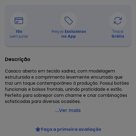
10
x
Preços
Exclusivos
Troca
sem juros
no App
Grátis
Descrição
Casaco aberto em tecido xadrez, com modelagem
estruturada e comprimento levemente encurtado que
traz um toque contemporâneo à produção. Possui botões
funcionais e bolsos frontais, unindo praticidade e estilo.
Perfeito para sobrepor com charme e criar combinações
sofisticadas para diversas ocasiões.
Fakini Kids - Casaco Aberto Verde
...Ver mais
Código do produto: 8428247
Comprimento da Manga: Longa
Faça a primeira avaliação
Decote Frente : REDONDO