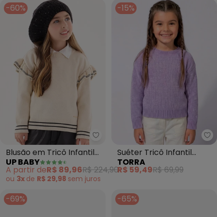
-60%
-15%
Up Baby - Blusão em Tricô Infan
To
Blusão em Tricô Infantil
Suéter Tricô Infantil
UP BABY
TORRA
Menina (Bege)
Chenille (Lilás)
A partir de
R$ 89,96
R$ 224,90
R$ 59,49
R$ 69,99
ou
3x
de
R$ 29,98
sem
juros
-69%
-65%