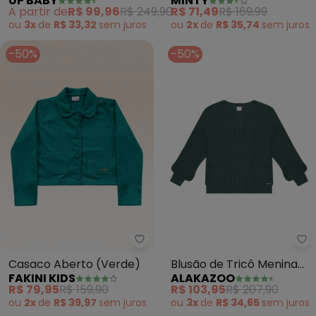
UP BABY
MINTY
Menina (Verde)
em Suede Sarjado
A partir de
R$ 99,96
R$ 249,90
R$ 71,49
R$ 169,99
(Verde)
ou
3x
de
R$ 33,32
sem
juros
ou
2x
de
R$ 35,74
sem
juros
-50%
-50%
Fakini Kids - Casaco Aberto (Ve
Al
Casaco Aberto (Verde)
Blusão de Tricô Menina
FAKINI KIDS
ALAKAZOO
com Gola Redonda
R$ 79,95
R$ 159,90
R$ 103,95
R$ 207,90
(Verde)
ou
2x
de
R$ 39,97
sem
juros
ou
3x
de
R$ 34,65
sem
juros