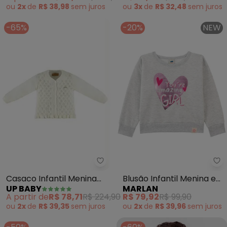
(Rosa)
ou
2x
de
R$ 38,98
sem
juros
ou
3x
de
R$ 32,48
sem
juros
-65%
-20%
NEW
Up Baby - Casaco Infantil Meni
Ma
Casaco Infantil Menina
Blusão Infantil Menina em
UP BABY
MARLAN
(Bege)
Moletom Felpado (Bege)
A partir de
R$ 78,71
R$ 224,90
R$ 79,92
R$ 99,90
ou
2x
de
R$ 39,35
sem
juros
ou
2x
de
R$ 39,96
sem
juros