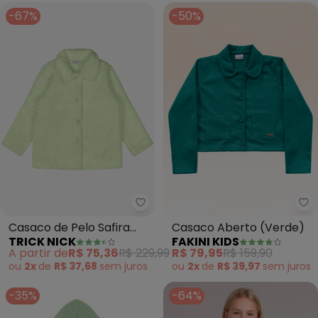
-67%
-50%
Trick Nick - Casaco de Pelo Saf
Fa
Casaco de Pelo Safira
Casaco Aberto (Verde)
TRICK NICK
FAKINI KIDS
(Verde)
A partir de
R$ 75,36
R$ 229,99
R$ 79,95
R$ 159,90
ou
2x
de
R$ 37,68
sem
juros
ou
2x
de
R$ 39,97
sem
juros
-35%
-64%