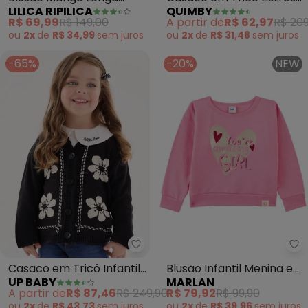
LILICA RIPILICA
QUIMBY
Moletom com Aroma
Rosa com Capuz e
R$ 69,99
R$ 149,00
A partir de
R$ 62,97
R$ 209
(Roxo)
Botões (Bege)
ou
2x
de
R$ 34,99
sem
juros
ou
2x
de
R$ 31,48
sem
juros
-65%
-20%
NEW
Up Baby - Casaco em Tricô Infa
Ma
Casaco em Tricô Infantil
Blusão Infantil Menina em
UP BABY
MARLAN
para Menina (Preto)
Moletom Felpado (Rosa)
A partir de
R$ 87,46
R$ 249,90
R$ 79,92
R$ 99,90
ou
2x
de
R$ 43,73
sem
juros
ou
2x
de
R$ 39,96
sem
juros