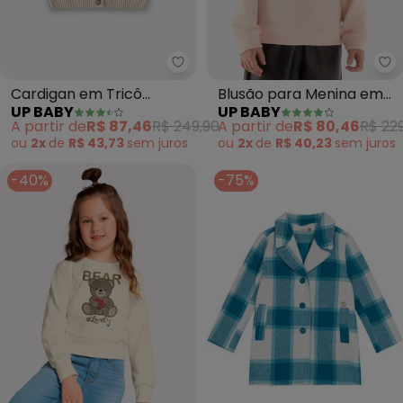
Up Baby - Cardigan em Tricô U
Up
Cardigan em Tricô
Blusão para Menina em
UP BABY
UP BABY
Unissex para Bebê
Moletom (Rosa)
A partir de
R$ 87,46
R$ 249,90
A partir de
R$ 80,46
R$ 22
(Marrom)
ou
2x
de
R$ 43,73
sem
juros
ou
2x
de
R$ 40,23
sem
juros
-40%
-75%