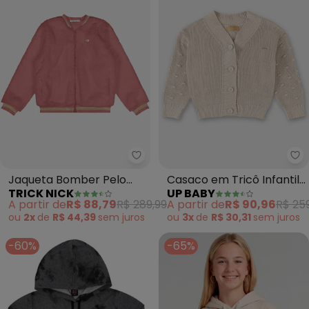
Trick Nick - Jaqueta Bomber Pel
Up
Jaqueta Bomber Pelo
Casaco em Tricô Infantil
TRICK NICK
UP BABY
Safira (Rosa)
para Meninas (Bege)
A partir de
R$ 88,79
R$ 289,99
A partir de
R$ 90,96
R$ 25
ou
2x
de
R$ 44,39
sem
juros
ou
3x
de
R$ 30,31
sem
juros
-60%
-65%