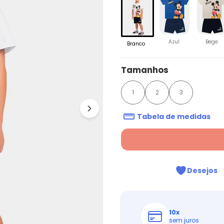
Azul
Bege
Branco
Tamanhos
1
2
3
Tabela de medidas
Desejos
10
x
sem juros