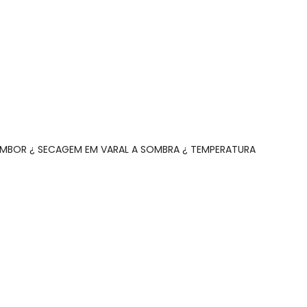
AMBOR ¿ SECAGEM EM VARAL A SOMBRA ¿ TEMPERATURA
N/D*
R$ 79,69