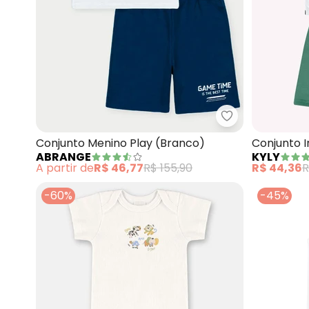
Abrange - Conj
Conjunto Menino Play (Branco)
Conjunto I
ABRANGE
KYLY
(Branco)
A partir de
R$ 46,77
R$ 155,90
R$ 44,36
R
-60%
-45%