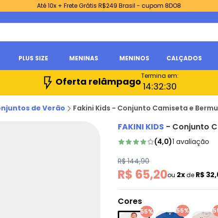
Até 10x + Frete Grátis R$249 Brasil - cupom 8DO8
PLUS SIZE
MENINAS
MENINOS
CALÇADOS
Termina em:
Oferta relâmpago
14:
32:
28
njuntos de Verão
Fakini Kids - Conjunto Camiseta e Berm
FAKINI KIDS
-
Conjunto C
(
4,0
)
1
avaliação
R$ 144,90
R$ 65,20
2x
R$ 32
ou
de
Cores
55%
5
55%