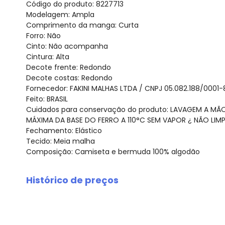
Código do produto: 8227713
Modelagem: Ampla
Comprimento da manga: Curta
Forro: Não
Cinto: Não acompanha
Cintura: Alta
Decote frente: Redondo
Decote costas: Redondo
Fornecedor: FAKINI MALHAS LTDA / CNPJ 05.082.188/0001-
Feito: BRASIL
Cuidados para conservação do produto: LAVAGEM A M
MÁXIMA DA BASE DO FERRO A 110°C SEM VAPOR ¿ NÃO LIMP
Fechamento: Elástico
Tecido: Meia malha
Composição: Camiseta e bermuda 100% algodão
Histórico de preços
O preço apresentado abaixo é o menor oferecido em al
agosto/2026
julho/2026