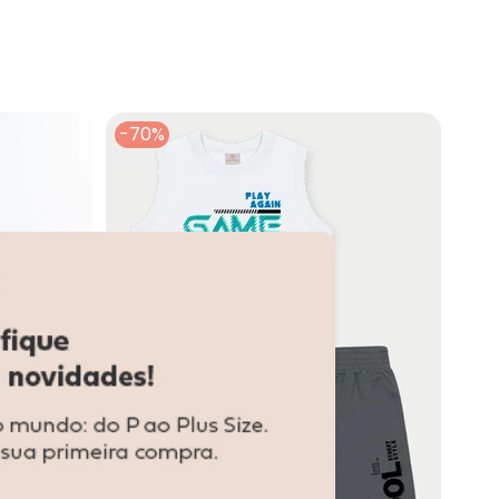
R$ 72,45
N/D*
N/D*
N/D*
N/D*
-70%