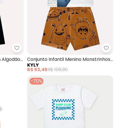
Picolés (Branco)
Kyly - Conjunto Infantil Menino em Algodão (Bran
Kyly - Co
m Algodão
Conjunto Infantil Menino Monstrinhos
KYLY
(Branco)
R$ 53,45
R$ 106,90
-70%