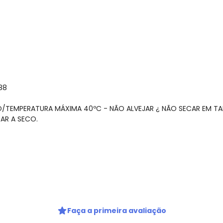
88
ÃO/TEMPERATURA MÁXIMA 40ºC - NÃO ALVEJAR ¿ NÃO SECAR EM T
AR A SECO.
gum dia do mês, para o menor tamanho disponível.
Faça a primeira avaliação