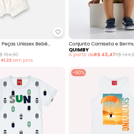
unto Bebê Body e Calça Xadrez (Branco)
Up Baby - Conjunto 3 Peças Uni
3 Peças Unissex Bebê
Conjunto Camiseta e Berm
QUIMBY
(Branco)
$ 164,90
A partir de
R$ 43,47
R$ 144,
 41,22
sem
juros
-60%