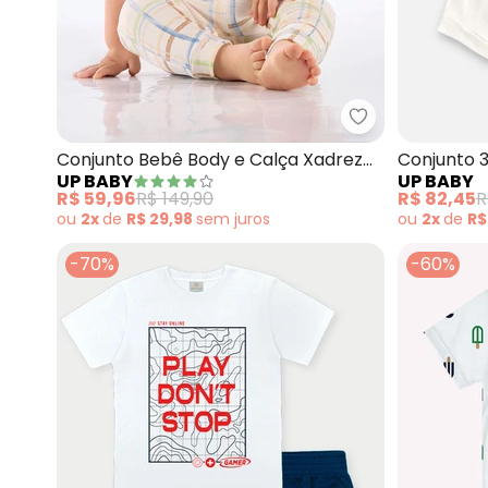
Up Baby - Conj
Conjunto Bebê Body e Calça Xadrez
Conjunto 
UP BABY
UP BABY
(Branco)
(Branco)
R$ 59,96
R$ 149,90
R$ 82,45
R
ou
2x
de
R$ 29,98
sem
juros
ou
2x
de
R$
-70%
-60%