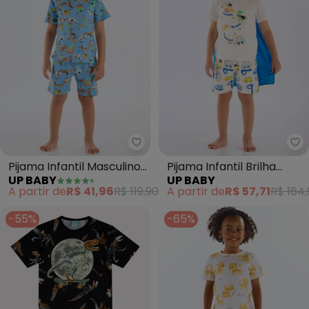
Up Baby - Pijama Infantil Mascu
Up
Pijama Infantil Masculino
Pijama Infantil Brilha
UP BABY
UP BABY
em Suedine (Bege)
Escuro Capa (Branco)
A partir de
R$ 41,96
R$ 119,90
A partir de
R$ 57,71
R$ 164,
-55%
-65%