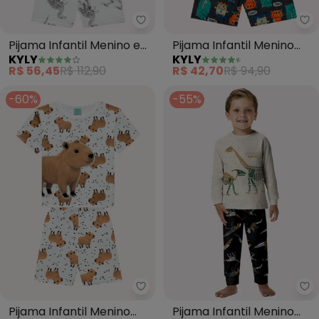
Kyly - Pijama Infantil Menino e
Ky
Pijama Infantil Menino em
Pijama Infantil Menino
KYLY
KYLY
Algodão (Cinza)
Monstrinhos (Cinza)
R$ 56,45
R$ 112,90
R$ 42,70
R$ 94,90
-60%
-55%
Kyly - Pijama Infantil Menino Ca
Ky
Pijama Infantil Menino
Pijama Infantil Menino