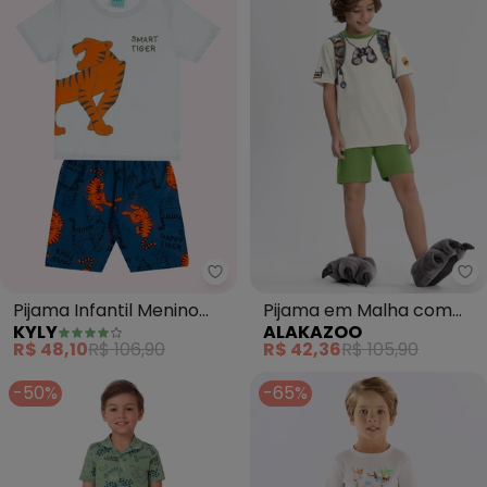
Kyly - Pijama Infantil Menino Ti
Al
Pijama Infantil Menino
Pijama em Malha com
KYLY
ALAKAZOO
Tigre (Branco)
Camiseta e Bermuda
R$ 48,10
R$ 106,90
R$ 42,36
R$ 105,90
(Verde)
-50%
-65%