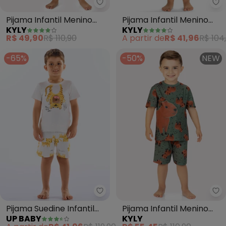
Kyly - Pijama Infantil Menino As
Ky
Pijama Infantil Menino
Pijama Infantil Menino
KYLY
KYLY
Astronauta (Preto)
Dinossauro (Preto)
R$ 49,90
R$ 110,90
A partir de
R$ 41,96
R$ 104
-65%
-50%
NEW
Up Baby - Pijama Suedine Infant
Ky
Pijama Suedine Infantil
Pijama Infantil Menino
UP BABY
KYLY
Masculino (Bege)
Capivaras (Verde)