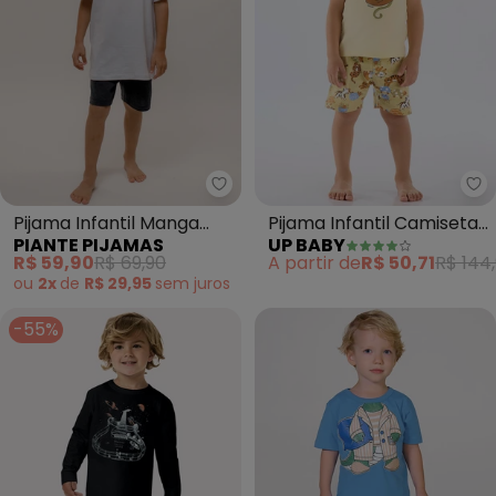
Piante Pijamas - Pijama Infanti
Up
Pijama Infantil Manga
Pijama Infantil Camiseta
PIANTE PIJAMAS
UP BABY
Curta Algodão (Branco)
e Bermuda (Amarelo)
R$ 59,90
R$ 69,90
A partir de
R$ 50,71
R$ 144
ou
2x
de
R$ 29,95
sem
juros
-55%