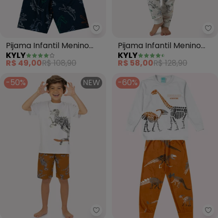
Kyly - Pijama Infantil Menino Ja
Ky
Pijama Infantil Menino
Pijama Infantil Menino
KYLY
KYLY
Jacaré (Azul Marinho)
Brilha no Escuro (Azul)
R$ 49,00
R$ 108,90
R$ 58,00
R$ 128,90
-50%
NEW
-60%
Kyly - Pijama Infantil Menino e
Ky