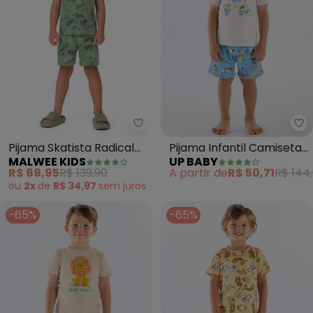
Malwee Kids - Pijama Skatista R
Up
Pijama Skatista Radical
Pijama Infantil Camiseta
MALWEE KIDS
UP BABY
que Brilha no Escuro
e Bermuda (Branco)
R$ 69,95
R$ 139,90
A partir de
R$ 50,71
R$ 144
(Verd
ou
2x
de
R$ 34,97
sem
juros
-65%
-65%