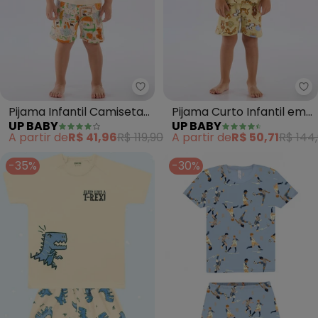
Up Baby - Pijama Infantil Cami
Up
Pijama Infantil Camiseta
Pijama Curto Infantil em
UP BABY
UP BABY
e Bermuda Up Baby Bege
Suedine (Verde)
A partir de
R$ 41,96
R$ 119,90
A partir de
R$ 50,71
R$ 144
-35%
-30%