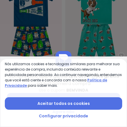
Kyly - Pijama Infantil Menino Mo
Ky
Nós utilizamos cookies e tecnologias similares para melhorar sua
Pijama Infantil Menino
Pijama Infantil Menino
experiência de compra, incluindo conteúdo relevante e
KYLY
KYLY
Monstrinhos (Azul)
Cachorrinho (Verde)
publicidade personalizada. Ao continuar navegando, entendemos
R$ 42,70
R$ 94,90
R$ 55,45
R$ 110,90
Compre pelo app e ganhe
12% OFF + frete grátis
que você está ciente e concorda com a nossa
Política de
na sua primeira compra
Privacidade
para saber mais.
-30%
-15%
NEW
Use o cupom
BEMVINDA
Baixar app Posthaus
Aceitar todos os cookies
Agora não
Configurar privacidade