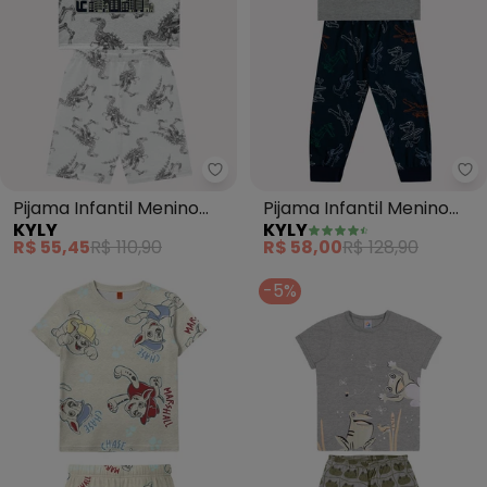
Kyly - Pijama Infantil Menino Di
Ky
Pijama Infantil Menino
Pijama Infantil Menino
KYLY
KYLY
Dinossauro (Cinza)
Brilha no Escuro (Cinza)
R$ 55,45
R$ 110,90
R$ 58,00
R$ 128,90
-5%