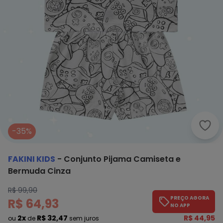
Faki
-35%
FAKINI KIDS
-
Conjunto Pijama Camiseta e
Bermuda Cinza
R$ 99,90
PREÇO AGORA
R$ 64,93
NO APP
2x
R$ 32,47
R$ 44,95
ou
de
sem juros