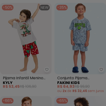
-50%
NEW
-35%
Kyly - Pijama Infantil Menino Na
Fa
Pijama Infantil Menino
Conjunto Pijama
KYLY
FAKINI KIDS
Natal (Cinza)
Camiseta e Bermuda
R$ 53,45
R$ 106,90
R$ 64,93
R$ 99,90
(Azul)
ou
2x
de
R$ 32,46
sem
juros
-66%
-65%