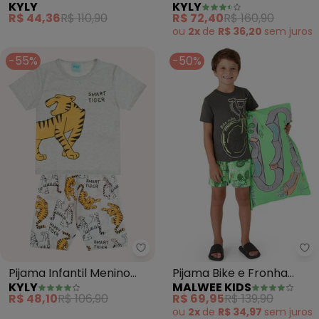
KYLY
KYLY
Capivaras (Cinza)
Brilha no Escuro (Cinza)
R$ 44,36
R$ 110,90
R$ 72,40
R$ 160,90
ou
2x
de
R$ 36,20
sem
juros
-55%
-50%
Kyly - Pijama Infantil Menino Tig
Ma
Pijama Infantil Menino
Pijama Bike e Fronha
KYLY
MALWEE KIDS
Tigre (Cinza)
(Cinza Chumbo)
R$ 48,10
R$ 106,90
R$ 69,95
R$ 139,90
ou
2x
de
R$ 34,97
sem
juros