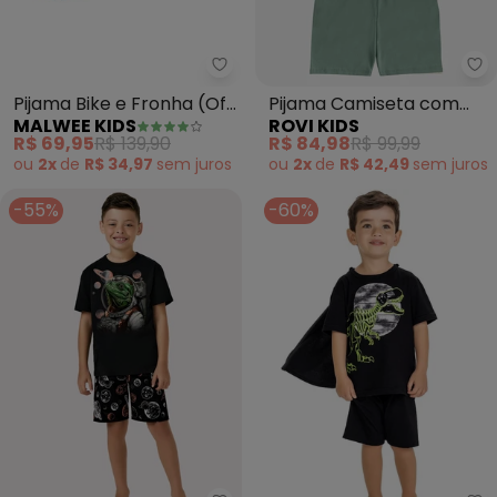
Malwee Kids - Pijama Bike e Fro
Ro
Pijama Bike e Fronha (Off
Pijama Camiseta com
MALWEE KIDS
ROVI KIDS
White)
Bermuda Infantil (Verde)
R$ 69,95
R$ 139,90
R$ 84,98
R$ 99,99
ou
2x
de
R$ 34,97
sem
juros
ou
2x
de
R$ 42,49
sem
juros
-55%
-60%