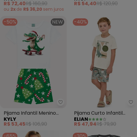
R$ 72,40
R$ 160,90
R$ 54,40
R$ 120,90
ou
2x
de
R$ 36,20
sem
juros
-50%
NEW
-40%
Kyly - Pijama Infantil Menino Na
El
Pijama Infantil Menino
Pijama Curto Infantil
KYLY
ELIAN
Natal (Branco)
Menino Dino (Bege)
R$ 53,45
R$ 106,90
R$ 47,94
R$ 79,90
-65%
-30%