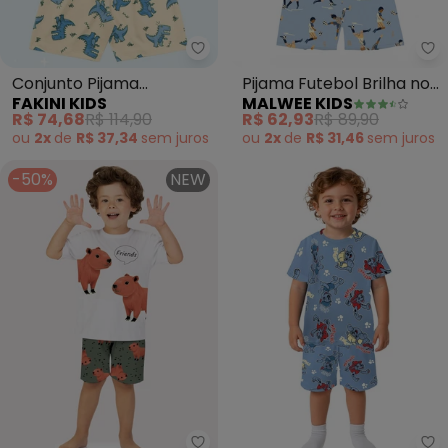
Fakini Kids - Conjunto Pijama 
Ma
Conjunto Pijama
Pijama Futebol Brilha no
FAKINI KIDS
MALWEE KIDS
Camiseta e Bermuda
Escuro (Azul Claro)
R$ 74,68
R$ 114,90
R$ 62,93
R$ 89,90
(Amarelo)
ou
2x
de
R$ 37,34
sem
juros
ou
2x
de
R$ 31,46
sem
juros
-50%
NEW