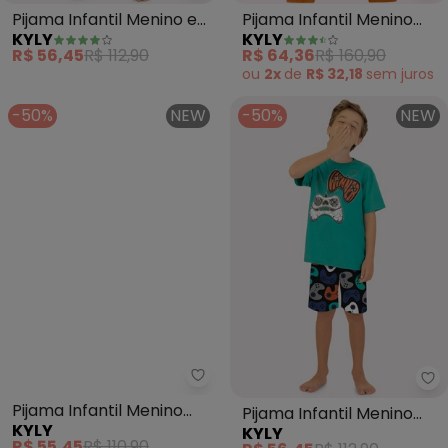
Pijama Infantil Menino em
Pijama Infantil Menino
KYLY
KYLY
Algodão (Branco)
Brilha no Escuro (Branco)
R$ 56,45
R$ 112,90
R$ 64,36
R$ 160,90
ou
2x
de
R$ 32,18
sem
juros
-50%
NEW
-50%
NEW
Kyly - Pijama Infantil Menino D
Ky
Pijama Infantil Menino
Pijama Infantil Menino
KYLY
KYLY
Dinossauro (Amarelo)
Game (Verde)