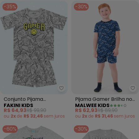
-35%
-30%
Fakini Kids - Conjunto Pijama 
Ma
Conjunto Pijama
Pijama Gamer Brilha no
FAKINI KIDS
MALWEE KIDS
Camiseta e Bermuda
Escuro (Azul)
R$ 64,93
R$ 99,90
R$ 62,93
R$ 89,90
(Cinza)
ou
2x
de
R$ 32,46
sem
juros
ou
2x
de
R$ 31,46
sem
juros
-60%
-30%