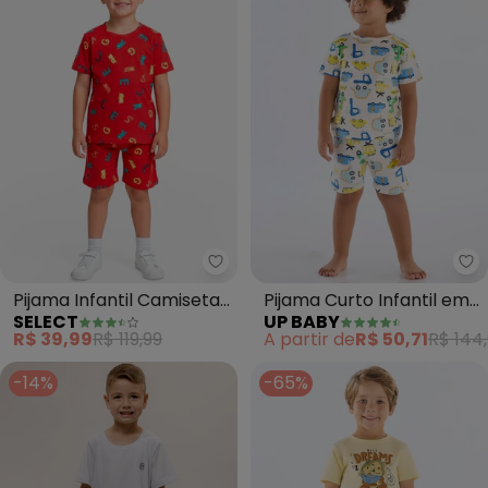
Select - Pijama Infantil Camis
Up
Pijama Infantil Camiseta
Pijama Curto Infantil em
SELECT
UP BABY
e Bermuda (Vermelho)
Suedine (Branco)
R$ 39,99
R$ 119,99
A partir de
R$ 50,71
R$ 144
-14%
-65%