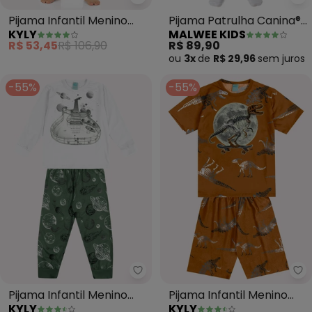
Kyly - Pijama Infantil Menino C
Ma
Pijama Infantil Menino
Pijama Patrulha Canina®
KYLY
MALWEE KIDS
Capivaras (Branco)
que Brilha No(Azul)
R$ 53,45
R$ 106,90
R$ 89,90
ou
3x
de
R$ 29,96
sem
juros
-55%
-55%
Kyly - Pijama Infantil Menino Br
Ky
Pijama Infantil Menino
Pijama Infantil Menino
KYLY
KYLY
Brilha no Escuro (Branco)
Dinossauro (Marrom)