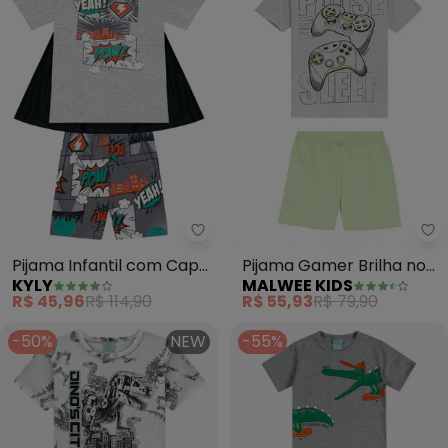
Kyly - Pijama Infantil com Cap
Ma
Pijama Infantil com Capa
Pijama Gamer Brilha no
KYLY
MALWEE KIDS
Menino (Mescla)
Escuro (Cinza Claro)
R$ 45,96
R$ 114,90
R$ 55,93
R$ 79,90
-50%
NEW
-55%