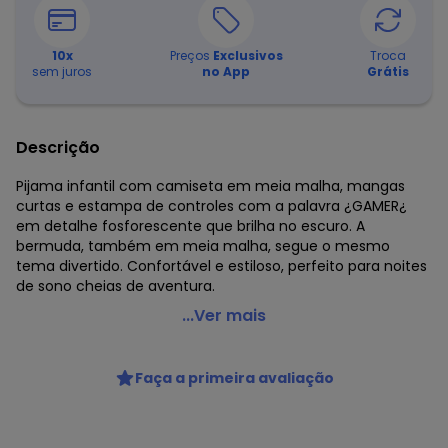
10
x
Preços
Exclusivos
Troca
sem juros
no App
Grátis
Descrição
Pijama infantil com camiseta em meia malha, mangas
curtas e estampa de controles com a palavra ¿GAMER¿
em detalhe fosforescente que brilha no escuro. A
bermuda, também em meia malha, segue o mesmo
tema divertido. Confortável e estiloso, perfeito para noites
de sono cheias de aventura.
Fakini Kids - Conjunto Pijama Camiseta e Bermuda
...Ver mais
Cinza
Código do produto: 8227403
Faça a primeira avaliação
Modelagem: Ampla
Comprimento da manga: Curta
Forro: Não