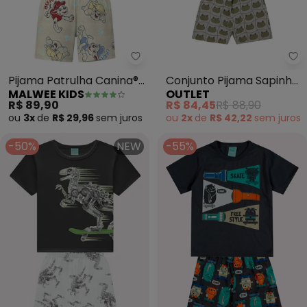
Malwee Kids - Pijama Patrulha C
Ou
Pijama Patrulha Canina®
Conjunto Pijama Sapinhos
MALWEE KIDS
OUTLET
que Brilha No(Cinza)
Encantados Menino
R$ 89,90
R$ 84,45
R$ 88,90
(Cinza)
ou
3x
de
R$ 29,96
sem
juros
ou
2x
de
R$ 42,22
sem
juros
-50%
NEW
-55%