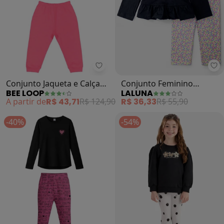
Bee Loop - Conjunto Jaqueta e Ca
La
Conjunto Jaqueta e Calça
Conjunto Feminino
BEE LOOP
LALUNA
Bebê (Preto)
Capybara (Preto)
A partir de
R$ 43,71
R$ 124,90
R$ 36,33
R$ 55,90
-40%
-54%