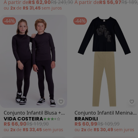
A partir de
R$ 56,97
R$ 189
A partir de
R$ 62,90
R$ 249,90
ou
2x
de
R$ 31,45
sem
juros
-44%
-44%
Vida Costeira - Conjunto Infantil 
Br
Conjunto Infantil Blusa +
Conjunto Infantil Menina
VIDA COSTEIRA
BRANDILI
Calça Térmica (Preta)
Floral (Preto)
R$ 66,90
R$ 119,90
R$ 60,99
R$ 109,99
ou
2x
de
R$ 33,45
sem
juros
ou
2x
de
R$ 30,49
sem
juros