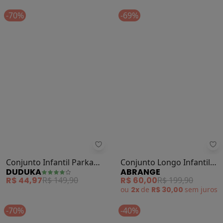
ROVITEX
KELY KETY
Peças (Amarelo)
Moletom Estampa
R$ 29,99
R$ 49,99
A partir de
R$ 59,16
R$ 147,
Interativa (Branco)
-70%
-69%
Duduka - Conjunto Infantil Parka
Ab
Conjunto Infantil Parka
Conjunto Longo Infantil
DUDUKA
ABRANGE
Capuz (Azul)
Menina Unicórnio (Verde)
R$ 44,97
R$ 149,90
R$ 60,00
R$ 199,90
ou
2x
de
R$ 30,00
sem
juros