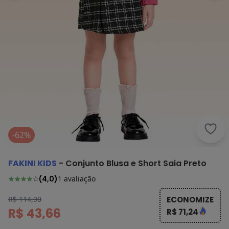
Fakin
-62%
FAKINI KIDS
-
Conjunto Blusa e Short Saia Preto
(
4,0
)
1
avaliação
R$ 114,90
ECONOMIZE
R$ 43,66
R$ 71,24