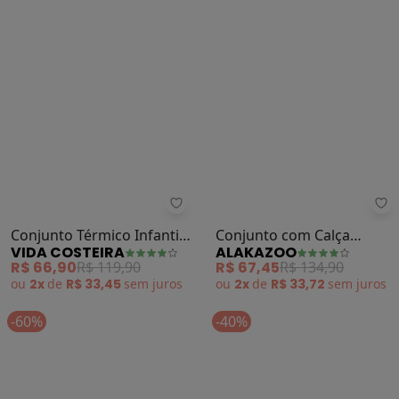
Vida Costeira - Conjunto Térmico 
Al
Conjunto Térmico Infantil
Conjunto com Calça
VIDA COSTEIRA
ALAKAZOO
Brilha no Escuro (Preto)
Legging e Blusão (Preto)
R$ 66,90
R$ 119,90
R$ 67,45
R$ 134,90
ou
2x
de
R$ 33,45
sem
juros
ou
2x
de
R$ 33,72
sem
juros
-60%
-40%