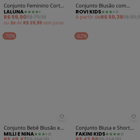
Laluna - Conjunto Feminino Corta
Ro
Conjunto Feminino Corta
Conjunto Blusão com
LALUNA
ROVI KIDS
Vento Ursos (Preto)
Calça Feminino (Preto)
R$ 59,90
R$ 79,90
A partir de
R$ 59,39
R$ 89,
ou
2x
de
R$ 29,95
sem
juros
-70%
-62%
Milli e Nina - Conjunto Bebê Blu
Fa
Conjunto Bebê Blusão e
Conjunto Blusa e Short