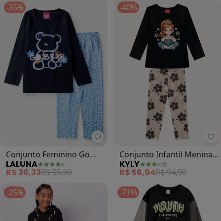
-35%
-40%
Laluna - Conjunto Feminino Go Be
Ky
Conjunto Feminino Go
Conjunto Infantil Menina
LALUNA
KYLY
Bear (Preto)
Estampa (Preto)
R$ 36,33
R$ 55,90
R$ 56,94
R$ 94,90
-25%
-71%