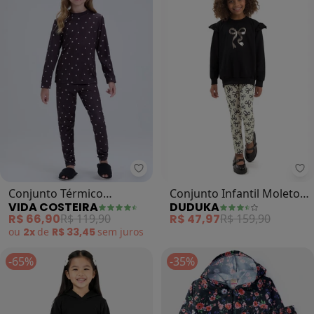
Vida Costeira - Conjunto Térmico
Du
Conjunto Térmico
Conjunto Infantil Moletom
VIDA COSTEIRA
DUDUKA
Feminino Coraçãozinhos
(Preto)
R$ 66,90
R$ 119,90
R$ 47,97
R$ 159,90
(Preto)
ou
2x
de
R$ 33,45
sem
juros
-65%
-35%