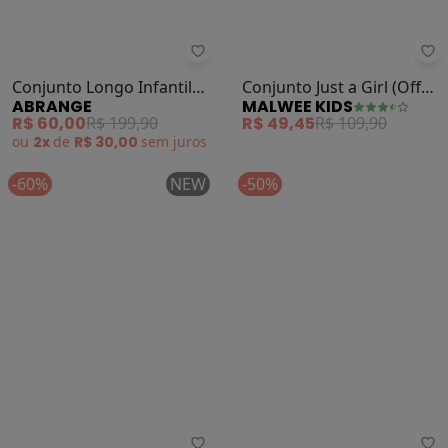
Abrange - Conjunto Longo Infant
Ma
Conjunto Longo Infantil
Conjunto Just a Girl (Off
ABRANGE
MALWEE KIDS
Menina Unicórnio (Bege)
White)
R$ 60,00
R$ 199,90
R$ 49,45
R$ 109,90
ou
2x
de
R$ 30,00
sem
juros
-60%
NEW
-50%