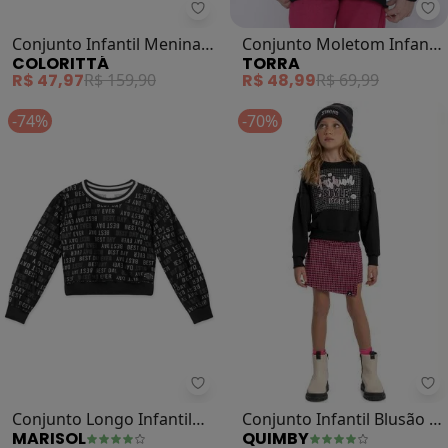
Colorittá - Conjunto Infantil Men
To
Conjunto Infantil Menina
Conjunto Moletom Infantil
COLORITTÁ
TORRA
Liso Metalizado (Preto)
Algodão (Preto)
R$ 47,97
R$ 159,90
R$ 48,99
R$ 69,99
-74%
-70%
Qu
Marisol - Conjunto Longo Infantil
Conjunto Infantil Blusão e
Conjunto Longo Infantil
QUIMBY
MARISOL
Short Saia (Preto)
(Preto)