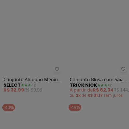
-67%
NEW
-57%
Select - Conjunto Algodão Menin
Tr
Conjunto Algodão Menina
Conjunto Blusa com Saia
SELECT
TRICK NICK
Blusa Longa e (Branco)
(Rosa)
R$ 32,99
R$ 99,99
A partir de
R$ 62,34
R$ 144
ou
2x
de
R$ 31,17
sem
juros
-40%
-45%