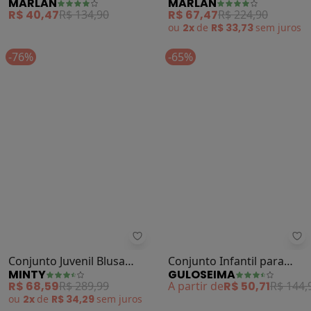
MARLAN
MARLAN
Legging Jeans Baby (Preto)
Plush Listrado (Preto)
R$ 40,47
R$ 134,90
R$ 67,47
R$ 224,90
ou
2x
de
R$ 33,73
sem
juros
-76%
-65%
Minty - Conjunto Juvenil Blusa co
Gu
Conjunto Juvenil Blusa
Conjunto Infantil para
MINTY
GULOSEIMA
com Saia Midi (Preto)
Menina (Preto)
R$ 68,59
R$ 289,99
A partir de
R$ 50,71
R$ 144,
ou
2x
de
R$ 34,29
sem
juros