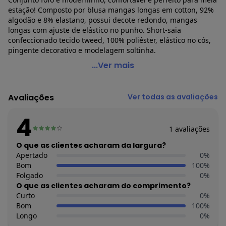
estação! Composto por blusa mangas longas em cotton, 92%
algodão e 8% elastano, possui decote redondo, mangas
longas com ajuste de elástico no punho. Short-saia
confeccionado tecido tweed, 100% poliéster, elástico no cós,
pingente decorativo e modelagem soltinha.
Fakini Kids - Conjunto Blusa e Short Saia Preto
...Ver mais
Código do produto: 7258290
Comprimento da manga: Longa
Avaliações
Ver todas as avaliações
Forro: Não
Cintura: Alta
4
Decote frente: Redondo
1
avaliações
Decote costas: Redondo
Fornecedor: FAKINI MALHAS LTDA / CNPJ 50.821.880/0018-8
O que as clientes acharam da largura?
Feito: BRASIL
Apertado
0
%
Cuidados para conservação do produto: LAVAGEM A
Bom
100
%
MÃO/TEMPERATURA MÁXIMA 40ºC - NÃO ALVEJAR ¿ NÃO
Folgado
0
%
SECAR EM TAMBOR ¿ SECAGEM EM VARAL A SOMBRA ¿
O que as clientes acharam do comprimento?
TEMPERATURA MÁXIMA DA BASE DO FERRO A 110°C SEM
Curto
0
%
VAPOR ¿ NÃO LIMPAR A SECO.
Bom
100
%
Observação: Pingente
Longo
0
%
Tecido: Cotton