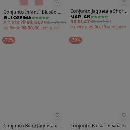
Guloseima - Conjunto Infantil Blu
Ma
Conjunto Infantil Blusão e
Conjunto Jaqueta e Shorts
GULOSEIMA
MARLAN
Calça (Preto)
Princesa (Preto)
A partir de
R$ 61,21
R$ 174,90
R$ 61,47
R$ 204,90
ou
2x
de
R$ 30,60
sem
juros
ou
2x
de
R$ 30,73
sem
juros
-70%
-70%
Marlan - Conjunto Bebê Jaqueta e
Ma
Conjunto Bebê Jaqueta e
Conjunto Blusão e Saia em