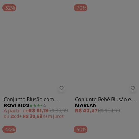
-32%
-70%
Rovi Kids - Conjunto Blusão com 
Ma
Conjunto Blusão com
Conjunto Bebê Blusão e
ROVI KIDS
MARLAN
Calça Feminino (Preto)
Legging Sweet Baby
A partir de
R$ 61,19
R$ 89,99
R$ 40,47
R$ 134,90
(Preto)
ou
2x
de
R$ 30,59
sem
juros
-44%
-50%