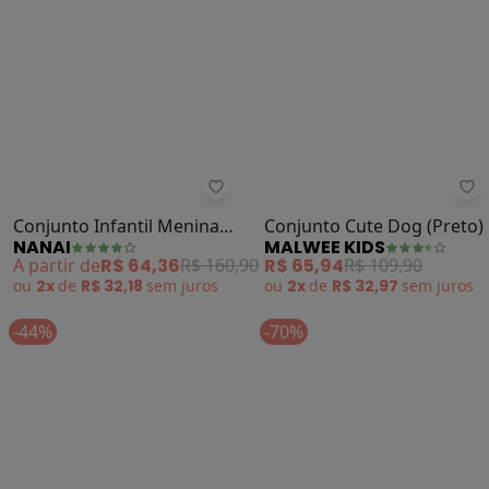
Nanai - Conjunto Infantil Menina
Ma
Conjunto Infantil Menina
Conjunto Cute Dog (Preto)
NANAI
MALWEE KIDS
em Moletinho (Preto)
A partir de
R$ 64,36
R$ 160,90
R$ 65,94
R$ 109,90
ou
2x
de
R$ 32,18
sem
juros
ou
2x
de
R$ 32,97
sem
juros
-44%
-70%