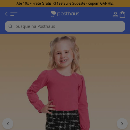
Até 10x + Frete Grátis R$199 Sul e Sudeste - cupom GANHEI