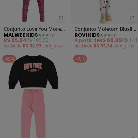
Malwee Kids - Conjunto Love You
Ro
Conjunto Love You More
Conjunto Moletom Blusão
MALWEE KIDS
ROVI KIDS
(Preto)
com Calça (Preto)
R$ 65,94
R$ 109,90
A partir de
R$ 66,69
R$ 144
ou
2x
de
R$ 32,97
sem
juros
ou
2x
de
R$ 33,34
sem
juros
-65%
-70%