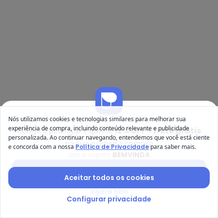
-70%
-40%
Nós utilizamos cookies e tecnologias similares para melhorar sua
experiência de compra, incluindo conteúdo relevante e publicidade
Compre pelo app e ganhe
12% OFF + frete grátis
Marlan - Conjunto Bebê Blusão e 
Ky
personalizada. Ao continuar navegando, entendemos que você está ciente
na sua primeira compra
e concorda com a nossa
Política de Privacidade
para saber mais.
Conjunto Bebê Blusão e
Conjunto Infantil Menina
Use o cupom
BEMVINDA
MARLAN
KYLY
Calça Laço Baby (Bege)
Flores (Azul)
R$ 44,97
R$ 149,90
R$ 58,14
R$ 96,90
Baixar app Posthaus
Aceitar todos os cookies
-39%
-60%
NEW
Agora não
Configurar privacidade