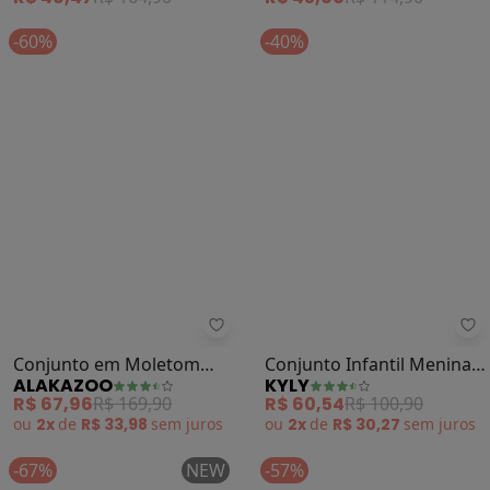
MILLI E NINA
FAKINI KIDS
Legging em Veludo (Preto)
Saia (Preto)
R$ 49,47
R$ 164,90
R$ 43,66
R$ 114,90
-60%
-40%
Alakazoo - Conjunto em Moletom 
Ky
Conjunto em Moletom
Conjunto Infantil Menina
ALAKAZOO
KYLY
com Saia e Jaqueta (Preto)
Estampa (Rosa)
R$ 67,96
R$ 169,90
R$ 60,54
R$ 100,90
ou
2x
de
R$ 33,98
sem
juros
ou
2x
de
R$ 30,27
sem
juros