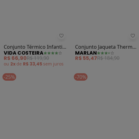
Vida Costeira - Conjunto Térmico 
Ma
Conjunto Térmico Infantil
Conjunto Jaqueta Thermo
VIDA COSTEIRA
MARLAN
Brilhos Mágicos (Preto)
e Legging Jeans (Preto)
R$ 66,90
R$ 119,90
R$ 55,47
R$ 184,90
ou
2x
de
R$ 33,45
sem
juros
-25%
-70%