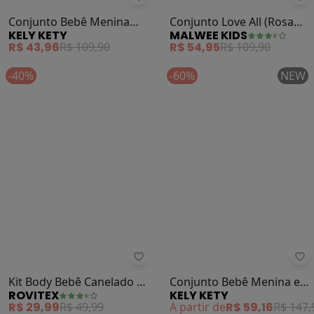
Kely Kety - Conjunto Bebê Menin
Ma
Conjunto Bebê Menina
Conjunto Love All (Rosa
KELY KETY
MALWEE KIDS
Body e Calça Estampada
Claro)
R$ 43,96
R$ 109,90
R$ 54,95
R$ 109,90
(Branco)
-40%
-60%
NEW
Rovitex - Kit Body Bebê Canelado
Ke
Kit Body Bebê Canelado 2
Conjunto Bebê Menina em