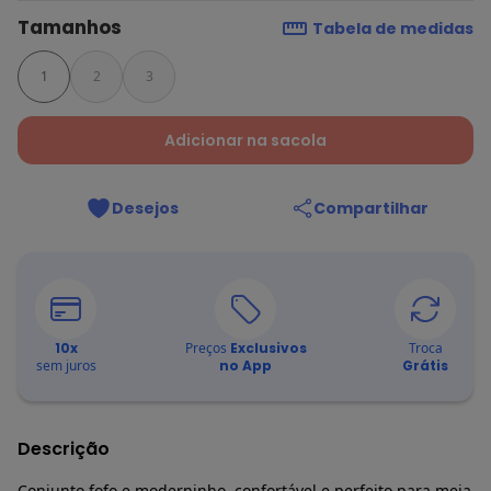
Tamanhos
Tabela de medidas
1
2
3
Adicionar na sacola
Desejos
Compartilhar
10
x
Preços
Exclusivos
Troca
sem juros
no App
Grátis
Descrição
Conjunto fofo e moderninho, confortável e perfeito para meia