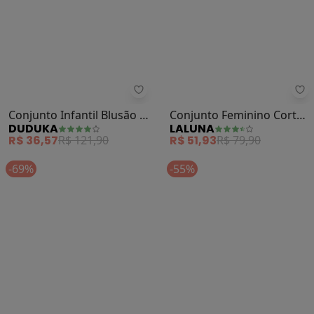
Duduka - Conjunto Infantil Blusão
La
Conjunto Infantil Blusão e
Conjunto Feminino Corta
DUDUKA
LALUNA
Calça (Bege)
Vento Animal Print (Rosa)
R$ 36,57
R$ 121,90
R$ 51,93
R$ 79,90
-69%
-55%