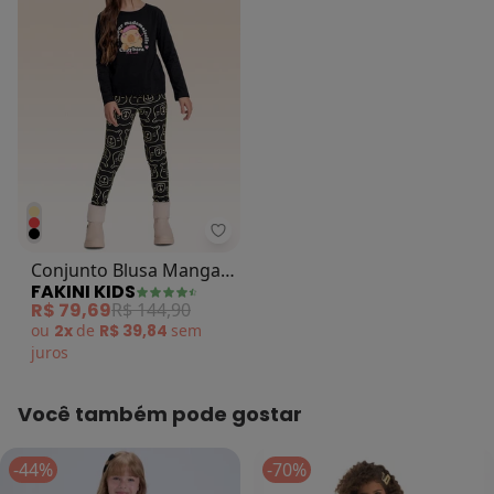
Fakini Kids - Conjunto Blusa Man
Conjunto Blusa Manga
FAKINI KIDS
Longa e Legging Preto
R$ 79,69
R$ 144,90
ou
2x
de
R$ 39,84
sem
juros
Você também pode gostar
-44%
-70%