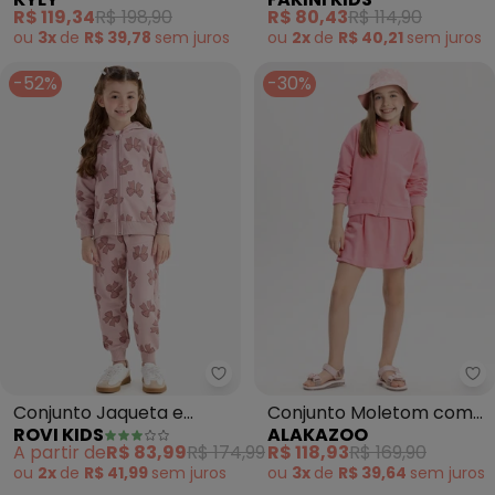
Corações (Rosa)
Manga Longa e Calça
R$ 119,34
R$ 198,90
R$ 80,43
R$ 114,90
(Rosa)
ou
3x
de
R$ 39,78
sem
juros
ou
2x
de
R$ 40,21
sem
juros
-52%
-30%
Rovi Kids - Conjunto Jaqueta e
Al
Conjunto Jaqueta e
Conjunto Moletom com
ROVI KIDS
ALAKAZOO
Calça Moletom Sarjado
Shorts Saia e Jaqueta
A partir de
R$ 83,99
R$ 174,99
R$ 118,93
R$ 169,90
(Rosa)
(Rosa)
ou
2x
de
R$ 41,99
sem
juros
ou
3x
de
R$ 39,64
sem
juros