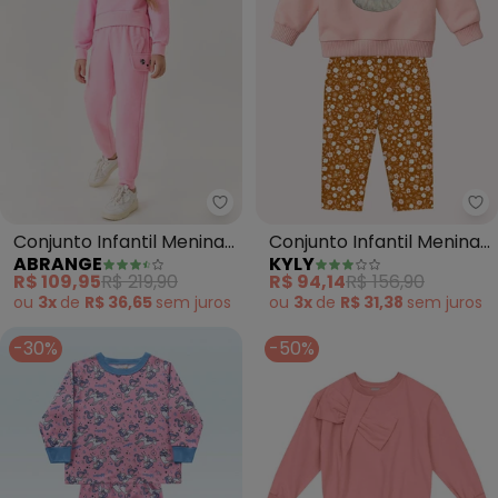
Abrange - Conjunto Infantil Men
Ky
Conjunto Infantil Menina
Conjunto Infantil Menina
ABRANGE
KYLY
Hello Bunny (Rosa)
Coelhinho (Rosa)
R$ 109,95
R$ 219,90
R$ 94,14
R$ 156,90
ou
3x
de
R$ 36,65
sem
juros
ou
3x
de
R$ 31,38
sem
juros
-30%
-50%