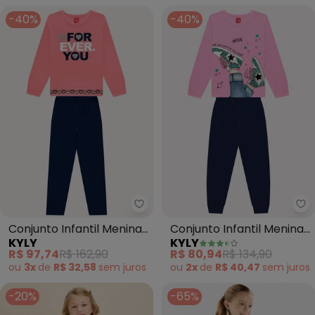
-40%
-40%
Kyly - Conjunto Infantil Menina
Ky
Conjunto Infantil Menina
Conjunto Infantil Menina
KYLY
KYLY
Estampa (Rosa)
Estampa (Rosa)
R$ 97,74
R$ 162,90
R$ 80,94
R$ 134,90
ou
3x
de
R$ 32,58
sem
juros
ou
2x
de
R$ 40,47
sem
juros
-20%
-65%