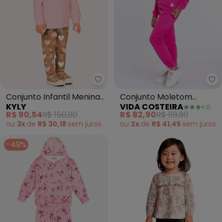
Kyly - Conjunto Infantil Menina
Vi
Conjunto Infantil Menina
Conjunto Moletom
KYLY
VIDA COSTEIRA
Bordado (Rosa)
Infantil Babadinho (Rosa)
R$ 90,54
R$ 150,90
R$ 82,90
R$ 119,90
ou
3x
de
R$ 30,18
sem
juros
ou
2x
de
R$ 41,45
sem
juros
-49%