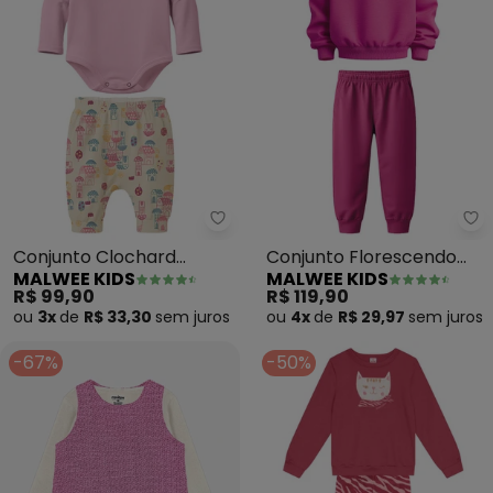
Malwee Kids - Conjunto Clochar
Ma
Conjunto Clochard
Conjunto Florescendo
MALWEE KIDS
MALWEE KIDS
Casinhas (Rosa Claro)
com Alegria (Rosa
R$ 99,90
R$ 119,90
Escuro)
ou
3x
de
R$ 33,30
sem
juros
ou
4x
de
R$ 29,97
sem
juros
-67%
-50%