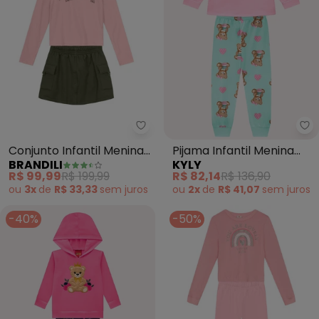
Brandili - Conjunto Infantil Men
Ky
Conjunto Infantil Menina
Pijama Infantil Menina
BRANDILI
KYLY
(Rosa)
Ursinho (Rosa)
R$ 99,99
R$ 199,99
R$ 82,14
R$ 136,90
ou
3x
de
R$ 33,33
sem
juros
ou
2x
de
R$ 41,07
sem
juros
-40%
-50%