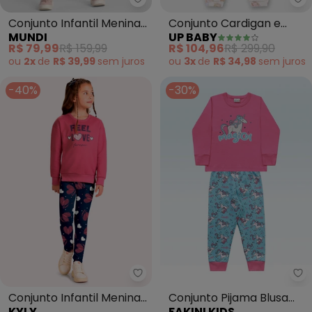
Mundi - Conjunto Infantil Menin
Up
Conjunto Infantil Menina
Conjunto Cardigan e
MUNDI
UP BABY
de Laço (Rosa)
Calça Bebê (Rosa)
R$ 79,99
R$ 159,99
R$ 104,96
R$ 299,90
ou
2x
de
R$ 39,99
sem
juros
ou
3x
de
R$ 34,98
sem
juros
-40%
-30%
Kyly - Conjunto Infantil Menina
Fa
Conjunto Infantil Menina
Conjunto Pijama Blusa
KYLY
FAKINI KIDS