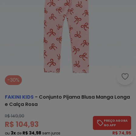
Faki
-30%
FAKINI KIDS
-
Conjunto Pijama Blusa Manga Longa
e Calça Rosa
R$ 149,90
PREÇO AGORA
R$ 104,93
NO APP
3x
R$ 34,98
R$ 74,95
ou
de
sem juros