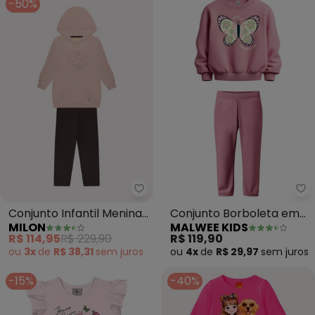
-50%
Milon - Conjunto Infantil Menina
Ma
Conjunto Infantil Menina
Conjunto Borboleta em
MILON
MALWEE KIDS
Flor (Rosa)
Moletom (Rosê)
R$ 114,95
R$ 229,90
R$ 119,90
ou
3x
de
R$ 38,31
sem
juros
ou
4x
de
R$ 29,97
sem
juros
-15%
-40%