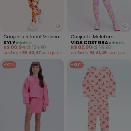
Kyly - Conjunto Infantil Menina
Vi
Conjunto Infantil Menina
Conjunto Moletom
KYLY
VIDA COSTEIRA
com Strass (Rosa)
Infantil Florzinhas (Rosa)
R$ 80,94
R$ 134,90
R$ 82,90
R$ 119,90
ou
2x
de
R$ 40,47
sem
juros
ou
2x
de
R$ 41,45
sem
juros
-30%
-30%