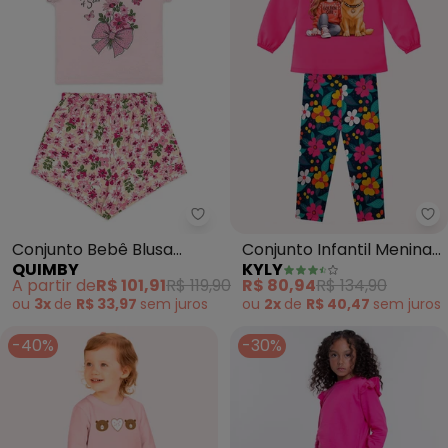
Quimby - Conjunto Bebê Blusa 
Ky
Conjunto Bebê Blusa
Conjunto Infantil Menina
QUIMBY
KYLY
Short Rosa
com Strass (Rosa)
A partir de
R$ 101,91
R$ 119,90
R$ 80,94
R$ 134,90
ou
3x
de
R$ 33,97
sem
juros
ou
2x
de
R$ 40,47
sem
juros
-40%
-30%