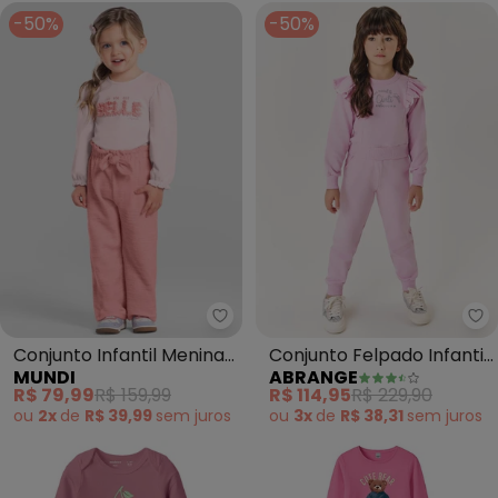
-50%
-50%
Mundi - Conjunto Infantil Meni
Ab
Conjunto Infantil Menina
Conjunto Felpado Infantil
MUNDI
ABRANGE
em Moletom (Rosa)
Menina Shine (Rosa)
R$ 79,99
R$ 159,99
R$ 114,95
R$ 229,90
ou
2x
de
R$ 39,99
sem
juros
ou
3x
de
R$ 38,31
sem
juros