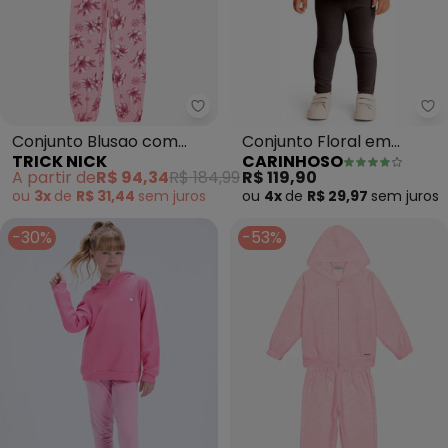
Trick Nick - Conjunto Blusao c
Ca
Conjunto Blusao com
Conjunto Floral em
TRICK NICK
CARINHOSO
Calca (Rosa)
Cotton (Rosê)
A partir de
R$ 94,34
R$ 184,99
R$ 119,90
ou
3x
de
R$ 31,44
sem
juros
ou
4x
de
R$ 29,97
sem
juros
-30%
-53%