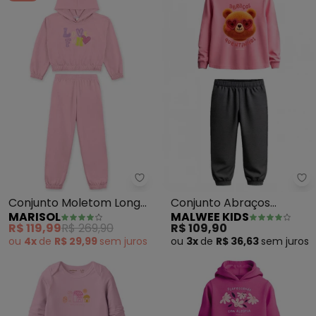
Marisol - Conjunto Moletom Long
Ma
Conjunto Moletom Longo
Conjunto Abraços
MARISOL
MALWEE KIDS
Infantil Feminino (Rosa)
Quentinhos em Moletom
R$ 119,99
R$ 269,90
R$ 109,90
(Rosa)
ou
4x
de
R$ 29,99
sem
juros
ou
3x
de
R$ 36,63
sem
juros