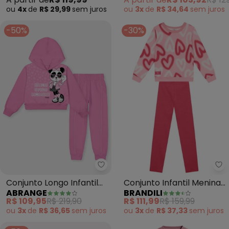
ou
4x
de
R$ 29,99
sem
juros
ou
3x
de
R$ 34,64
sem
juros
-50%
-30%
Abrange - Conjunto Longo Infa
Br
Conjunto Longo Infantil
Conjunto Infantil Menina
ABRANGE
BRANDILI
Menina Panda Moment
de Corações (Rosa)
R$ 109,95
R$ 219,90
R$ 111,99
R$ 159,99
(Rosa)
ou
3x
de
R$ 36,65
sem
juros
ou
3x
de
R$ 37,33
sem
juros