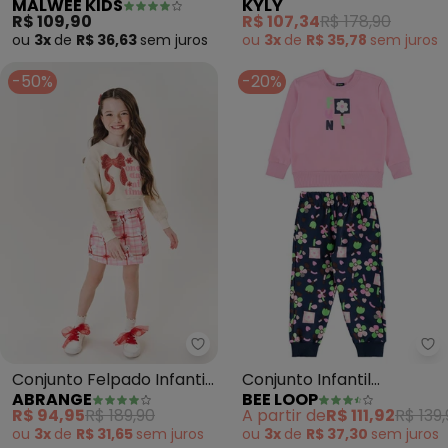
MALWEE KIDS
KYLY
Moletom (Rosa Escuro)
Bordado (Rosa)
R$ 109,90
R$ 107,34
R$ 178,90
ou
3x
de
R$ 36,63
sem
juros
ou
3x
de
R$ 35,78
sem
juros
-50%
-20%
Abrange - Conjunto Felpado Inf
Be
Conjunto Felpado Infantil
Conjunto Infantil
ABRANGE
BEE LOOP
Menina Laço (Rosa)
Moletom Florido Rosa
R$ 94,95
R$ 189,90
A partir de
R$ 111,92
R$ 139
ou
3x
de
R$ 31,65
sem
juros
ou
3x
de
R$ 37,30
sem
juros