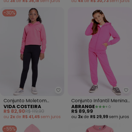
ou
3x
de
R$ 36,18
sem
juros
ou
4x
de
R$ 30,73
sem
juros
-30%
Vida Costeira - Conjunto Molet
Ab
Conjunto Moletom
Conjunto Infantil Menina
VIDA COSTEIRA
ABRANGE
Infantil Cropped com
em Moletom (Rosa)
R$ 82,90
R$ 119,90
R$ 89,99
Capuz (Rosa)
ou
2x
de
R$ 41,45
sem
juros
ou
3x
de
R$ 29,99
sem
juros
-55%