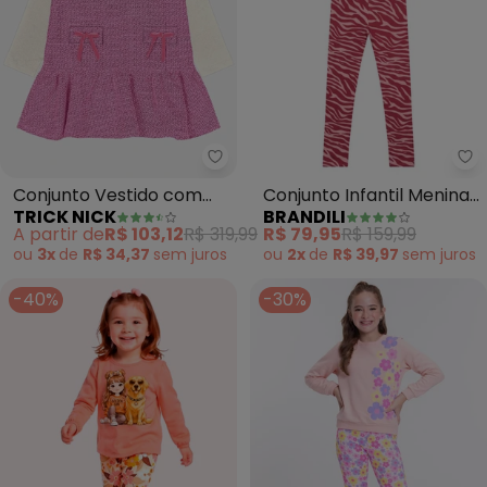
Trick Nick - Conjunto Vestido c
Br
Conjunto Vestido com
Conjunto Infantil Menina
TRICK NICK
BRANDILI
Blusa (Rosa)
de Gatinho (Rosa)
A partir de
R$ 103,12
R$ 319,99
R$ 79,95
R$ 159,99
ou
3x
de
R$ 34,37
sem
juros
ou
2x
de
R$ 39,97
sem
juros
-40%
-30%