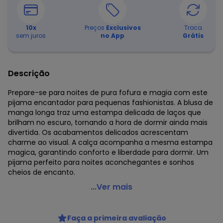
10
x
Preços
Exclusivos
Troca
sem juros
no App
Grátis
Descrição
Prepare-se para noites de pura fofura e magia com este
pijama encantador para pequenas fashionistas. A blusa de
manga longa traz uma estampa delicada de laços que
brilham no escuro, tornando a hora de dormir ainda mais
divertida. Os acabamentos delicados acrescentam
charme ao visual. A calça acompanha a mesma estampa
magica, garantindo conforto e liberdade para dormir. Um
pijama perfeito para noites aconchegantes e sonhos
cheios de encanto.
Fakini Kids - Conjunto Pijama Blusa Manga Longa e
...Ver mais
Calça Rosa
Código do produto: 8428505
Faça a primeira avaliação