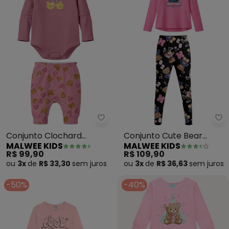
Malwee Kids - Conjunto Clochar
Ma
Conjunto Clochard
Conjunto Cute Bear
MALWEE KIDS
MALWEE KIDS
Cerejas de Ursinhos
(Rosa)
R$ 99,90
R$ 109,90
(Rosê)
ou
3x
de
R$ 33,30
sem
juros
ou
3x
de
R$ 36,63
sem
juros
-50%
-40%