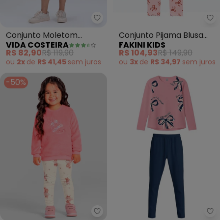
Vida Costeira - Conjunto Mole
Fa
Conjunto Moletom
Conjunto Pijama Blusa
VIDA COSTEIRA
FAKINI KIDS
Cropped Gatinho com
Manga Longa e Calça
R$ 82,90
R$ 119,90
R$ 104,93
R$ 149,90
Saia (Pink)
(Rosa)
ou
2x
de
R$ 41,45
sem
juros
ou
3x
de
R$ 34,97
sem
juros
-50%
Mundi - Conjunto Infantil Menin
Ma