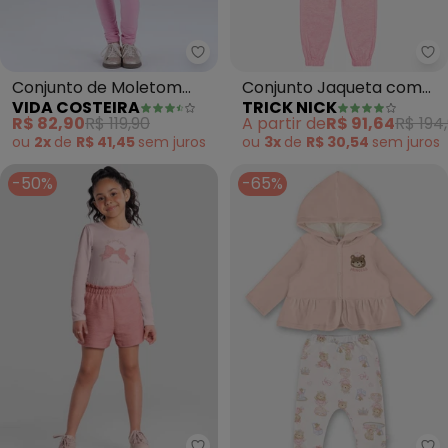
Vida Costeira - Conjunto de M
Tr
Conjunto de Moletom
Conjunto Jaqueta com
VIDA COSTEIRA
TRICK NICK
com Capuz e Pingente
Capuz e Calça (Rosa)
R$ 82,90
R$ 119,90
A partir de
R$ 91,64
R$ 194
(Rosa)
ou
2x
de
R$ 41,45
sem
juros
ou
3x
de
R$ 30,54
sem
juros
-50%
-65%