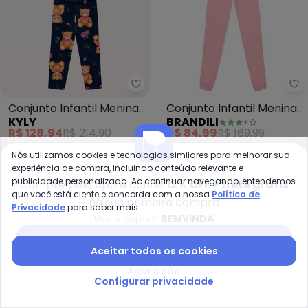
Kyly - Conjunto Infantil Menina
Br
Conjunto Infantil Menina
Conjunto Infantil Menina
KYLY
BRANDILI
com Pelinhos (Rosa)
de Arco-Íris(Rosa)
R$ 128,94
R$ 214,90
R$ 84,99
R$ 169,99
ou
4x
de
R$ 32,23
sem
juros
ou
2x
de
R$ 42,49
sem
juros
Nós utilizamos cookies e tecnologias similares para melhorar sua
experiência de compra, incluindo conteúdo relevante e
-30%
-40%
publicidade personalizada. Ao continuar navegando, entendemos
Compre pelo app e ganhe
12% OFF + frete grátis
que você está ciente e concorda com a nossa
Política de
na sua primeira compra
Privacidade
para saber mais.
Use o cupom
BEMVINDA
Baixar app Posthaus
Aceitar todos os cookies
Agora não
Configurar privacidade