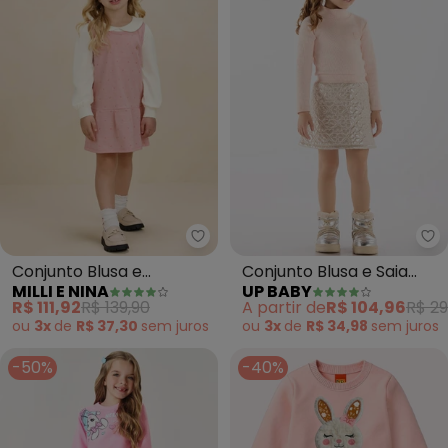
Milli e Nina - Conjunto Blusa e
Up
Conjunto Blusa e
Conjunto Blusa e Saia
MILLI E NINA
UP BABY
Salopete em Jacquard
Menina (Rosa)
R$ 111,92
R$ 139,90
A partir de
R$ 104,96
R$ 29
(Rosa)
ou
3x
de
R$ 37,30
sem
juros
ou
3x
de
R$ 34,98
sem
juros
-50%
-40%