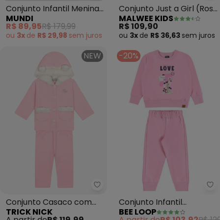
Conjunto Infantil Menina
Conjunto Just a Girl (Rosa
MUNDI
MALWEE KIDS
Peluciado (Rosa)
Claro)
R$ 89,95
R$ 179,99
R$ 109,90
ou
3x
de
R$ 29,98
sem
juros
ou
3x
de
R$ 36,63
sem
juros
NEW
-20%
Trick Nick - Conjunto Casaco c
Be
Conjunto Casaco com
Conjunto Infantil
TRICK NICK
BEE LOOP
Capuz e Legging (Rosa)
Moletom Glitter Rosa
A partir de
R$ 119,99
A partir de
R$ 103,92
R$ 12