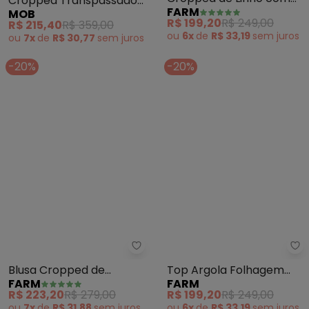
Cropped de Linho com
Cropped Transpassado
FARM
MOB
Amarração (Verde)
Malha Tule Estampa
R$ 199,20
R$ 249,00
R$ 215,40
R$ 359,00
(Azul)
ou
6x
de
R$ 33,19
sem
juros
ou
7x
de
R$ 30,77
sem
juros
-20%
-20%
Farm - Blusa Cropped de Amarr
Fa
Blusa Cropped de
Top Argola Folhagem
FARM
FARM
Amarração Florescer
Sossego Viscose (Azul)
R$ 223,20
R$ 279,00
R$ 199,20
R$ 249,00
(Rosa)