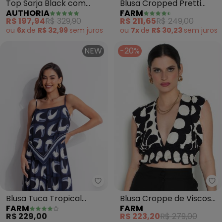
Top Sarja Black com
Blusa Cropped Pretti
AUTHORIA
FARM
Paetê (Preto)
(Preto)
R$ 197,94
R$ 329,90
R$ 211,65
R$ 249,00
ou
6x
de
R$ 32,99
sem
juros
ou
7x
de
R$ 30,23
sem
juros
NEW
-20%
Fa
Farm - Blusa Tuca Tropical (Pre
Blusa Croppe de Viscose
Blusa Tuca Tropical
FARM
FARM
Palermo (Preto)
(Preto)
R$ 223,20
R$ 279,00
R$ 229,00