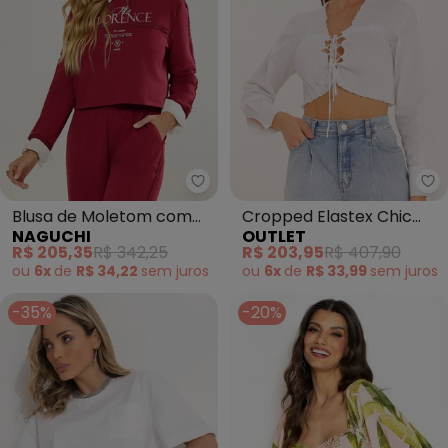
Naguchi - Blusa de Moletom co
Ou
Blusa de Moletom com
Cropped Elastex Chic
NAGUCHI
OUTLET
Renda (Bordo)
(Branco)
R$ 205,35
R$ 342,25
R$ 203,95
R$ 407,90
ou
6x
de
R$ 34,22
sem
juros
ou
6x
de
R$ 33,99
sem
juros
-35%
-20%