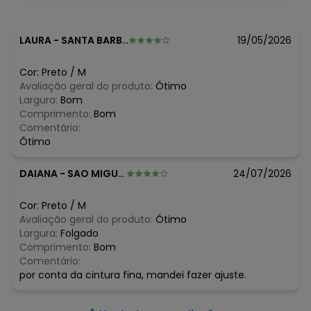
Observação: Recorte Vazado
Fechamento: Botões
Tecido: Malha
LAURA
-
SANTA BARBARA D OESTE - SP
19/05/2026
Composição: 93% Viscose 7% Elastano
Cor:
Preto
/
M
Avaliação geral do produto:
Ótimo
Largura:
Bom
Comprimento:
Bom
Comentário:
Ótimo
DAIANA
-
SAO MIGUEL DO OESTE - SC
24/07/2026
Cor:
Preto
/
M
Avaliação geral do produto:
Ótimo
Largura:
Folgado
Comprimento:
Bom
Comentário:
por conta da cintura fina, mandei fazer ajuste.