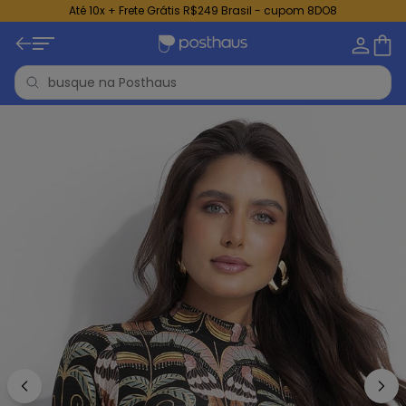
Até 10x + Frete Grátis R$249 Brasil - cupom 8DO8