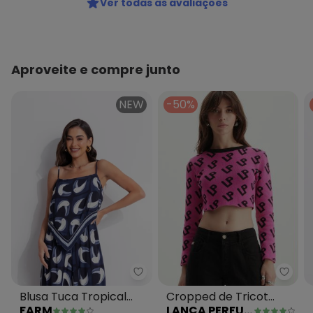
Ver todas as avaliações
Aproveite e compre junto
NEW
-50%
Lanç
Farm - Blusa Tuca Tropical Pret
Cropped de Tricot
Blusa Tuca Tropical
LANÇA PERFUME
FARM