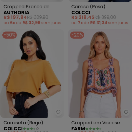
Cropped Branco de
Camisa (Rosa)
AUTHORIA
COLCCI
Tricot com Strass (Off
R$ 197,94
R$ 329,90
R$ 219,45
R$ 399,00
White)
ou
6x
de
R$ 32,99
sem
juros
ou
7x
de
R$ 31,34
sem
juros
-50%
-20%
Colcci - Camiseta (Bege)
Fa
Camiseta (Bege)
Cropped em Viscose
COLCCI
FARM
Mare (Rosa)