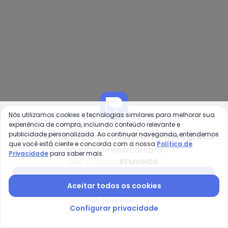
Nós utilizamos cookies e tecnologias similares para melhorar sua
experiência de compra, incluindo conteúdo relevante e
Authoria - Top de Laise Bege B
Na
publicidade personalizada. Ao continuar navegando, entendemos
Compre pelo app e ganhe
12% OFF + frete grátis
que você está ciente e concorda com a nossa
Política de
Top de Laise Bege
Top Alfaiataria (Rosa Giz)
na sua primeira compra
Privacidade
para saber mais.
AUTHORIA
NAGUCHI
Bordado (Bege)
Use o cupom
BEMVINDA
R$ 215,94
R$ 359,90
R$ 187,35
R$ 312,25
ou
7x
de
R$ 30,84
sem
juros
ou
6x
de
R$ 31,22
sem
juros
Baixar app Posthaus
Aceitar todos os cookies
NEW
Agora não
Configurar privacidade