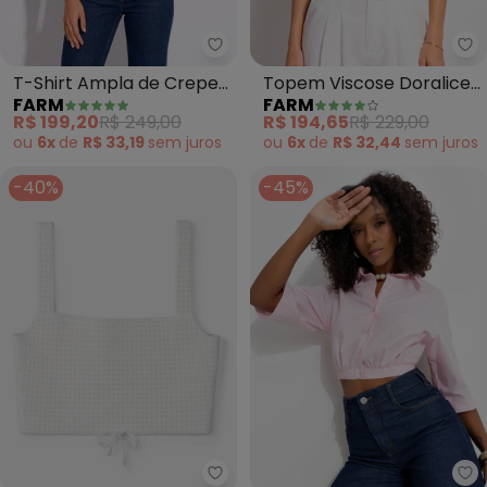
Farm - T-Shirt Ampla de Crepe
Fa
T-Shirt Ampla de Crepe
Topem Viscose Doralice
FARM
FARM
(Roxo)
(Laranja)
R$ 199,20
R$ 249,00
R$ 194,65
R$ 229,00
ou
6x
de
R$ 33,19
sem
juros
ou
6x
de
R$ 32,44
sem
juros
-40%
-45%
Authoria - Cropped Branco de T
Co