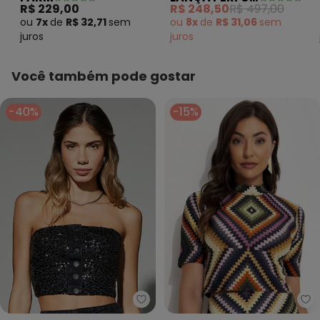
Logomania Rosa
Preto
R$ 248,50
R$ 497,00
R$ 229,00
ou
8x
de
R$ 31,06
sem
ou
7x
de
R$ 32,71
sem
juros
juros
Você também pode gostar
-40%
-15%
Authoria - Top Sarja Black com
Fa