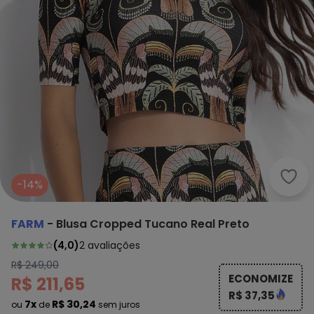
Farm
-14%
FARM
-
Blusa Cropped Tucano Real Preto
(
4,0
)
2
avaliações
R$ 249,00
ECONOMIZE
R$ 211,65
R$ 37,35
7x
R$ 30,24
ou
de
sem juros