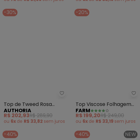
ou
7x
de
R$ 31,88
sem
juros
ou
6x
de
R$ 33,19
sem
juros
-30%
-20%
Authoria - Top de Tweed Rosa 
Fa
Top de Tweed Rosa
Top Viscose Folhagem
AUTHORIA
FARM
Xadrez (Rosa)
Fresca (Verde)
R$ 202,93
R$ 289,90
R$ 199,20
R$ 249,00
ou
6x
de
R$ 33,82
sem
juros
ou
6x
de
R$ 33,19
sem
juros
-40%
-40%
NEW