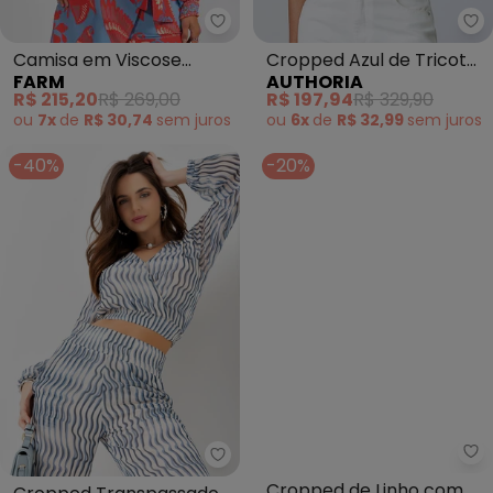
Farm - Camisa em Viscose Mania
Au
Camisa em Viscose
Cropped Azul de Tricot
FARM
AUTHORIA
Mania de Caju (Azul)
com Strass (Azul)
R$ 215,20
R$ 269,00
R$ 197,94
R$ 329,90
ou
7x
de
R$ 30,74
sem
juros
ou
6x
de
R$ 32,99
sem
juros
-40%
-20%
Fa
Mob - Cropped Transpassado M