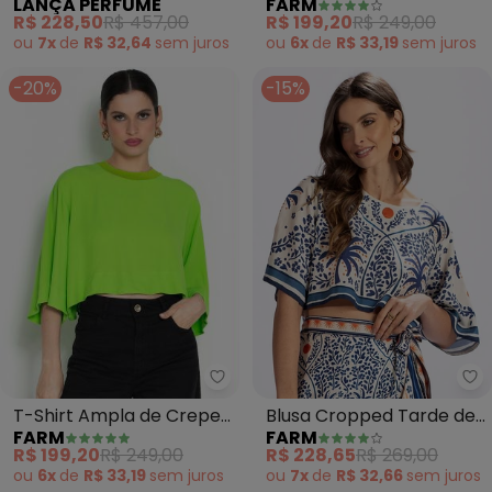
LANÇA PERFUME
FARM
Tricoline (Amarelo)
(Amarelo)
R$ 228,50
R$ 457,00
R$ 199,20
R$ 249,00
ou
7x
de
R$ 32,64
sem
juros
ou
6x
de
R$ 33,19
sem
juros
-20%
-15%
Farm - T-Shirt Ampla de Crepe
Fa
T-Shirt Ampla de Crepe
Blusa Cropped Tarde de
FARM
FARM
(Verde)
Verão (Azul)
R$ 199,20
R$ 249,00
R$ 228,65
R$ 269,00
ou
6x
de
R$ 33,19
sem
juros
ou
7x
de
R$ 32,66
sem
juros