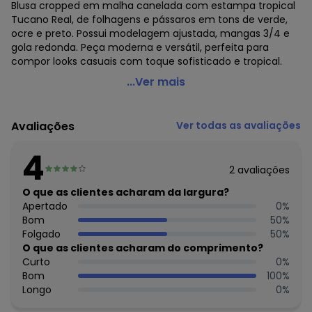
Blusa cropped em malha canelada com estampa tropical
Tucano Real, de folhagens e pássaros em tons de verde,
ocre e preto. Possui modelagem ajustada, mangas 3/4 e
gola redonda. Peça moderna e versátil, perfeita para
compor looks casuais com toque sofisticado e tropical.
Farm - Blusa Cropped Tucano Real Preto
...Ver mais
Código do produto: 3945469
Modelagem: Justa
Avaliações
Ver todas as avaliações
Modelo: Cropped
Comprimento da Manga: Curta
4
Forro: Não
2
avaliações
Cinto: Não Acompanha
Decote Frente : Redondo
O que as clientes acharam da largura?
Decote Costas: Redondo
Apertado
0
%
Fornecedor: CIDADE MARAVILHOSA IND E COM DE ROUPAS /
Bom
50
%
CNPJ 96.116.690/0051-8
Folgado
50
%
Feito: Brasil
O que as clientes acharam do comprimento?
Cuidados para conservação do produto: Não Alvejar Não
Curto
0
%
Secar Em Tambor Temperatura Máxima Da Base Do Ferro
Bom
100
%
110 C Sem Vapor Não Limpar A Seco Não Deixar De Molho
Longo
0
%
Não Passar Sobre A Estampa E/Ou Bordado Se Houver