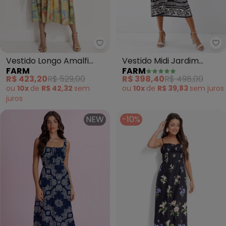
Farm - Vestido Longo Amalfi Ve
Fa
Vestido Longo Amalfi
Vestido Midi Jardim
FARM
FARM
Verde (Verde)
Romance
R$ 423,20
R$ 529,00
R$ 398,40
R$ 498,00
ou
10x
de
R$ 42,32
sem
ou
10x
de
R$ 39,83
sem
juros
juros
NEW
-10%