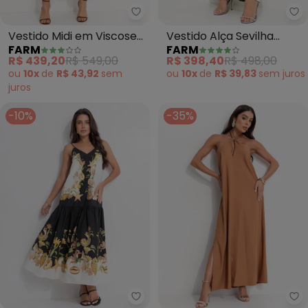
Farm - Vestido Midi em Viscose 
Fa
Vestido Midi em Viscose
Vestido Alça Sevilha
FARM
FARM
(Off White)
(Verde)
R$ 439,20
R$ 549,00
R$ 398,40
R$ 498,00
ou
10x
de
R$ 43,92
sem
ou
10x
de
R$ 39,83
sem
juros
juros
-10%
-35%
Farm - Vestido Cropped Concha
Co