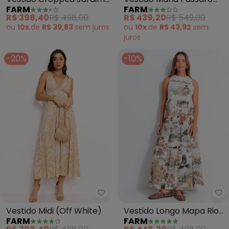
FARM
FARM
Maravilhoso (Bege)
em Flor (Off White)
R$ 398,40
R$ 498,00
R$ 439,20
R$ 549,00
ou
10x
de
R$ 39,83
sem
juros
ou
10x
de
R$ 43,92
sem
juros
-20%
-10%
Farm - Vestido Midi (Off White)
Fa
Vestido Midi (Off White)
Vestido Longo Mapa Rio
FARM
FARM
(Bege)