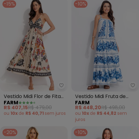
-15%
-10%
Farm - Vestido Midi Flor de Fita
Fa
Vestido Midi Flor de Fita
Vestido Midi Fruta de
FARM
FARM
(Bege)
Verão (Off White)
R$ 407,15
R$ 479,00
R$ 448,20
R$ 498,00
ou
10x
de
R$ 40,71
sem
juros
ou
10x
de
R$ 44,82
sem
juros
-20%
-10%