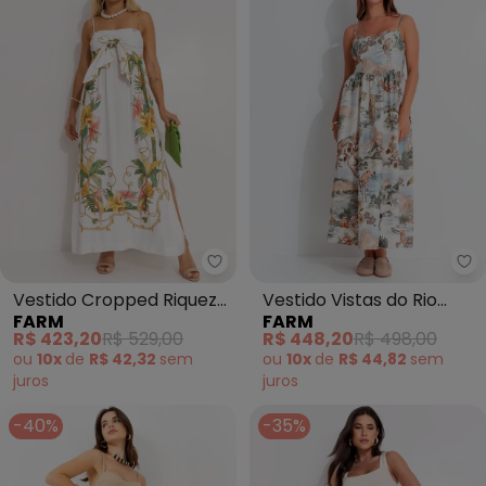
Farm - Vestido Cropped Riqueza
Fa
Vestido Cropped Riqueza
Vestido Vistas do Rio
FARM
FARM
Tropical (Off White)
(Bege)
R$ 423,20
R$ 529,00
R$ 448,20
R$ 498,00
ou
10x
de
R$ 42,32
sem
ou
10x
de
R$ 44,82
sem
juros
juros
-40%
-35%