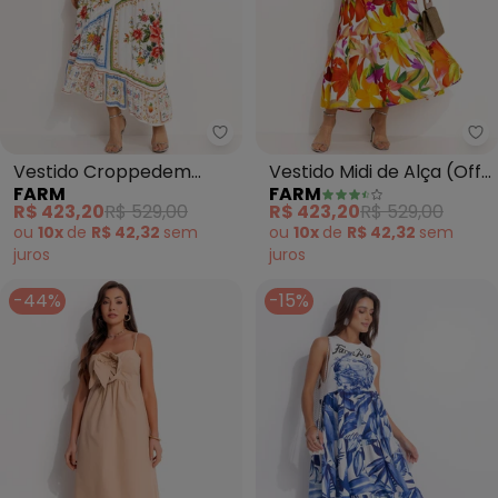
Farm - Vestido Croppedem Visc
Fa
Vestido Croppedem
Vestido Midi de Alça (Off
FARM
FARM
Viscose (Off White)
White)
R$ 423,20
R$ 529,00
R$ 423,20
R$ 529,00
ou
10x
de
R$ 42,32
sem
ou
10x
de
R$ 42,32
sem
juros
juros
-44%
-15%