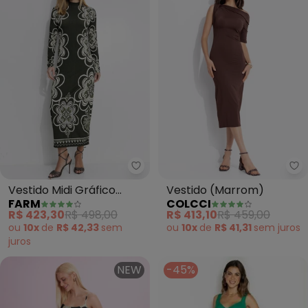
Farm - Vestido Midi Gráfico Mís
Co
Vestido Midi Gráfico
Vestido (Marrom)
FARM
COLCCI
Místico (Verde)
R$ 423,30
R$ 498,00
R$ 413,10
R$ 459,00
ou
10x
de
R$ 42,33
sem
ou
10x
de
R$ 41,31
sem
juros
juros
NEW
-45%