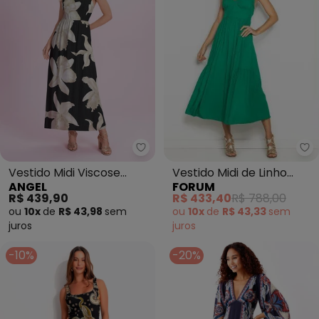
Fo
Angel - Vestido Midi Viscose E
Vestido Midi de Linho
Vestido Midi Viscose
FORUM
ANGEL
(Verde)
Estampada (Preto)
R$ 433,40
R$ 788,00
R$ 439,90
ou
10x
de
R$ 43,33
sem
ou
10x
de
R$ 43,98
sem
juros
juros
-10%
-20%