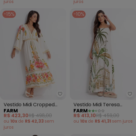
juros
juros
-15%
-10%
Farm - Vestido Midi Cropped Ca
Fa
Vestido Midi Cropped
Vestido Midi Teresa
FARM
FARM
Carolina (Bege)
(Bege)
R$ 423,30
R$ 498,00
R$ 413,10
R$ 459,00
ou
10x
de
R$ 42,33
sem
ou
10x
de
R$ 41,31
sem
juros
juros