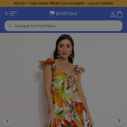
Até 10x + Frete Grátis R$199 Sul e Sudeste - cupom GANHEI