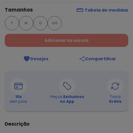
Tamanhos
Tabela de medidas
P
M
G
GG
Adicionar na sacola
Desejos
Compartilhar
10
x
Preços
Exclusivos
Troca
sem juros
no App
Grátis
Descrição