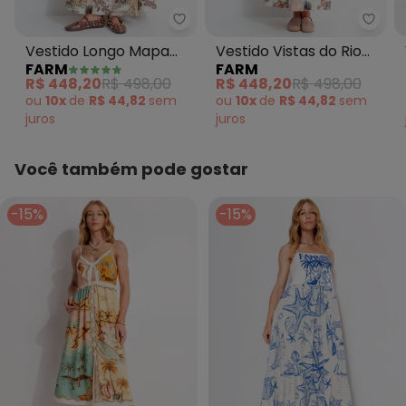
Farm - Vestido Longo Mapa Rio
Farm 
Vestido Longo Mapa
Vestido Vistas do Rio
FARM
FARM
Rio Bege
Bege
R$ 448,20
R$ 498,00
R$ 448,20
R$ 498,00
ou
10x
de
R$ 44,82
sem
ou
10x
de
R$ 44,82
sem
juros
juros
Você também pode gostar
-15%
-15%