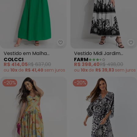
Colcci - Vestido em Malha (Ver
Fa
Vestido em Malha
Vestido Midi Jardim
COLCCI
FARM
(Verde)
Romance (Preto)
R$ 414,05
R$ 637,00
R$ 398,40
R$ 498,00
ou
10x
de
R$ 41,40
sem
juros
ou
10x
de
R$ 39,83
sem
juros
-20%
-20%