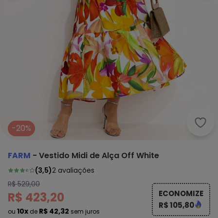
Farm
-20%
FARM
-
Vestido Midi de Alça Off White
(
3,5
)
2
avaliações
R$ 529,00
ECONOMIZE
R$ 423,20
R$ 105,80
10x
R$ 42,32
ou
de
sem juros