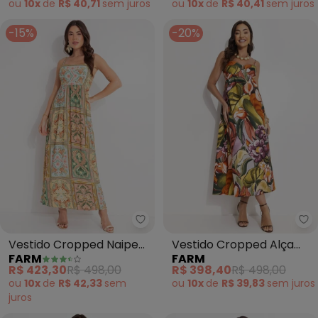
ou
10x
de
R$ 40,71
sem
juros
ou
10x
de
R$ 40,41
sem
juros
-15%
-20%
Farm - Vestido Cropped Naipe 
Fa
Vestido Cropped Naipe
Vestido Cropped Alça
FARM
FARM
Animal (Amarelo)
Folhagem de Inverno
R$ 423,30
R$ 498,00
R$ 398,40
R$ 498,00
(Verde)
ou
10x
de
R$ 42,33
sem
ou
10x
de
R$ 39,83
sem
juros
juros