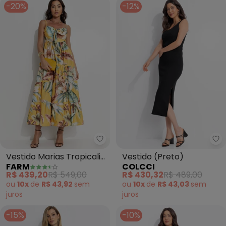
-20%
-12%
Farm - Vestido Marias Tropical
Co
Vestido Marias Tropicalia
Vestido (Preto)
FARM
COLCCI
(Amarelo)
R$ 439,20
R$ 549,00
R$ 430,32
R$ 489,00
ou
10x
de
R$ 43,92
sem
ou
10x
de
R$ 43,03
sem
juros
juros
-15%
-10%