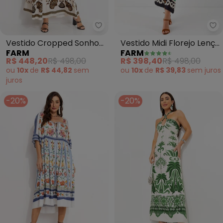
Farm - Vestido Cropped Sonho
Fa
Vestido Cropped Sonho
Vestido Midi Florejo Lenço
FARM
FARM
de Concha (Bege)
(Bege)
R$ 448,20
R$ 498,00
R$ 398,40
R$ 498,00
ou
10x
de
R$ 44,82
sem
ou
10x
de
R$ 39,83
sem
juros
juros
-20%
-20%