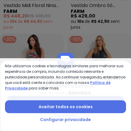
Vestido Midi Floral Nina
Vestido Ombro Só
FARM
FARM
(Azul)
Panapana (Preto)
R$ 448,20
R$ 498,00
R$ 429,00
ou
10x
de
R$ 44,82
sem
ou
10x
de
R$ 42,90
sem
juros
juros
-20%
-10%
Nós utilizamos cookies e tecnologias similares para melhorar sua
experiência de compra, incluindo conteúdo relevante e
publicidade personalizada. Ao continuar navegando, entendemos
Compre pelo app e ganhe
12% OFF + frete grátis
que você está ciente e concorda com a nossa
Política de
na sua primeira compra
Privacidade
para saber mais.
Use o cupom
BEMVINDA
Baixar app Posthaus
Aceitar todos os cookies
Agora não
Farm - Vestido Midi Lineia (Azul)
Co
Configurar privacidade
Vestido Midi Lineia (Azul)
Vestido Listrado (Preto)