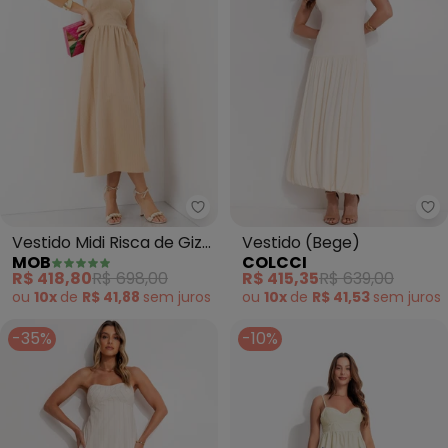
Mob - Vestido Midi Risca de Giz
Co
Vestido Midi Risca de Giz
Vestido (Bege)
MOB
COLCCI
com Lurex (Bege)
R$ 418,80
R$ 698,00
R$ 415,35
R$ 639,00
ou
10x
de
R$ 41,88
sem
juros
ou
10x
de
R$ 41,53
sem
juros
-35%
-10%