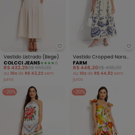
Colcci Jeans - Vestido Listrado
Fa
Vestido Listrado (Bege)
Vestido Cropped Nara
COLCCI JEANS
FARM
Floral (Off White)
R$ 432,25
R$ 665,00
R$ 448,20
R$ 498,00
ou
10x
de
R$ 43,22
sem
ou
10x
de
R$ 44,82
sem
juros
juros
-20%
-20%