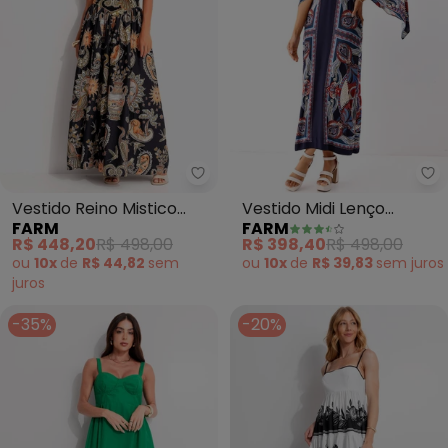
Farm - Vestido Reino Mistico (P
Fa
Vestido Reino Mistico
Vestido Midi Lenço
FARM
FARM
(Preto)
Energia
R$ 448,20
R$ 498,00
R$ 398,40
R$ 498,00
ou
10x
de
R$ 44,82
sem
ou
10x
de
R$ 39,83
sem
juros
juros
-35%
-20%