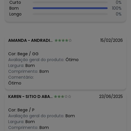
Composição: 100% algodão
Curto
0
%
Bom
100
%
Histórico de preços
Longo
0
%
O preço apresentado abaixo é o menor oferecido em
algum dia do mês, para o menor tamanho disponível.
N/D*
agosto/2026
N/D*
julho/2026
AMANDA
-
ANDRADINA - SP
15/02/2026
N/D*
junho/2026
N/D*
maio/2026
Cor:
Bege
/
GG
N/D*
abril/2026
Avaliação geral do produto:
Ótimo
R$ 476,1
março/2026
Largura:
Bom
N/D*
fevereiro/2026
Comprimento:
Bom
Comentário:
Ótimo
KAREN
-
SITIO D ABADIA - GO
23/06/2025
Cor:
Bege
/
P
Avaliação geral do produto:
Bom
Largura:
Bom
Comprimento:
Bom