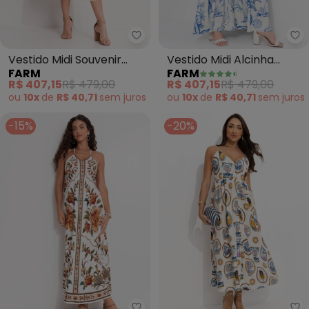
Farm - Vestido Midi Souvenir Lit
Fa
Vestido Midi Souvenir
Vestido Midi Alcinha
FARM
FARM
Litoral (Bege)
Cordas e Aves (Bege)
R$ 407,15
R$ 479,00
R$ 407,15
R$ 479,00
ou
10x
de
R$ 40,71
sem
juros
ou
10x
de
R$ 40,71
sem
juros
-15%
-20%