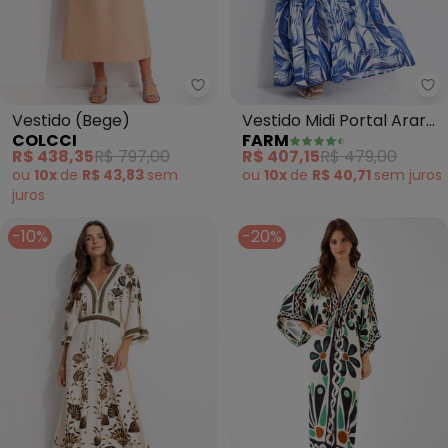
Colcci - Vestido (Bege)
Fa
Vestido (Bege)
Vestido Midi Portal Araras
COLCCI
FARM
(Off White)
R$ 438,35
R$ 797,00
R$ 407,15
R$ 479,00
ou
10x
de
R$ 43,83
sem
ou
10x
de
R$ 40,71
sem
juros
juros
-10%
-20%