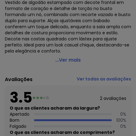
Vestido de algodão estampado com decote frontal em
formato de coração e detalhe de torção no busto
formando um nó, combinado com recorte vazado e busto
duplo para suporte. Alças ajustáveis com babado
conferem um toque delicado, enquanto a saia ampla com
detalhes de costura proporciona movimento e estilo.
Decote nas costas quadrado com lástex para ajuste
perfeito. Ideal para um look casual chique, destacando-se
pela elegância e conforto.
Farm - Vestido Midi de Alça Off White
...Ver mais
Código do produto: 3854397
Modelagem: Ampla
Avaliações
Ver todas as avaliações
Modelo: Evasê
Comprimento da manga: Curta
3.5
Modelo da manga: Alças
2
avaliações
Comprimento: Midi
Forro: Não
O que as clientes acharam da largura?
Cinto: Não acompanha
Apertado
0
%
Decote frente: Coração
Bom
100
%
Decote costas: Quadrado
Folgado
0
%
Tecido: Tecido plano
O que as clientes acharam do comprimento?