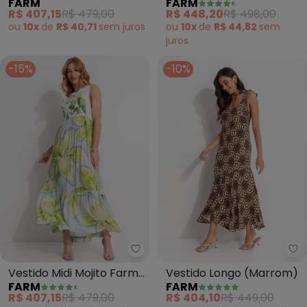
FARM
FARM
Viscolinho (Verde)
Tropical (Marrom)
R$ 407,15
R$ 479,00
R$ 448,20
R$ 498,00
ou
10x
de
R$ 40,71
sem
juros
ou
10x
de
R$ 44,82
sem
juros
-15%
-10%
Farm - Vestido Midi Mojito Farm 
Fa
Vestido Midi Mojito Farm
Vestido Longo (Marrom)
FARM
FARM
Rio (Azul)
R$ 407,15
R$ 479,00
R$ 404,10
R$ 449,00