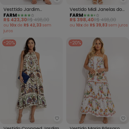
Farm - Vesttido Jardim Majest
Fa
Vesttido Jardim
Vestido Midi Janelas do
FARM
FARM
Majestoso (Bege)
Cerrado (Bege)
R$ 423,30
R$ 498,00
R$ 398,40
R$ 498,00
ou
10x
de
R$ 42,33
sem
ou
10x
de
R$ 39,83
sem
juros
juros
-20%
-20%
Farm - Vestido Cropped Jardim
Fa
Vestido Cropped Jardim
Vestido Maria Pássaro