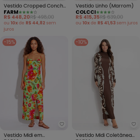
Vestido Cropped Concha
Vestido Linho (Marrom)
FARM
COLCCI
Surreal (Preto)
R$ 448,20
R$ 498,00
R$ 415,35
R$ 639,00
ou
10x
de
R$ 44,82
sem
ou
10x
de
R$ 41,53
sem
juros
juros
-15%
-10%
Farm - Vestido Midi em Viscolin
Fa
Vestido Midi em
Vestido Midi Coletânea