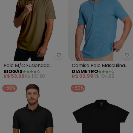
Biogás - Polo M/C Fusionada Im
Di
Polo M/C Fusionada
Camisa Polo Masculina
BIOGÁS
DIAMETRO
Importado (Caqui)
em Piquet (Azul)
R$ 53,56
R$ 133,90
R$ 53,99
R$ 104,99
-50%
-50%