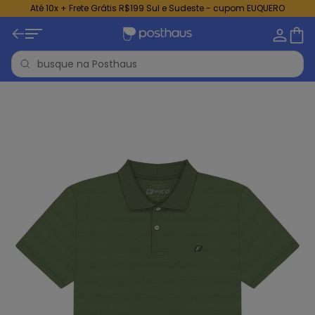
Até 10x + Frete Grátis R$199 Sul e Sudeste - cupom EUQUERO