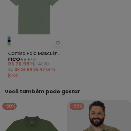
Fico - Camisa Polo Masculina 
Camisa Polo Masculina
FICO
em Malha Verde
R$ 70,95
R$ 141,90
ou
2x
de
R$ 35,47
sem
juros
Você também pode gostar
-50%
-55%