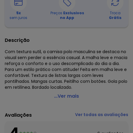
5
x
Preços
Exclusivos
Troca
sem juros
no App
Grátis
Descrição
Com textura sutil, a camisa polo masculina se destaca no
visual sem perder a essência casual. A malha leve e macia
reforça o conforto e o uso descomplicado do dia a dia.
Para um estilo prático com atitude! Feita em malha leve e
confortável. Textura de listras largas com leves
pontilhados. Mangas curtas. Peitilho com botões. Gola polo
em retilínea. Bordado localizado.
Fico - Camisa Polo em Malha Texturizada Verde
...Ver mais
Código do produto: 8314746
Fornecedor: LUNELLI TEXTIL NORDESTE LTDA / CNPJ
Avaliações
Ver todas as avaliações
10.220.089/0001-55
Feito: Brasil
4
Cuidados para conservação do produto: Lavagem a mão;