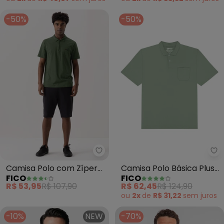
-50%
-50%
Fico - Camisa Polo com Zíper 
Fi
Camisa Polo com Zíper
Camisa Polo Básica Plus
FICO
FICO
em Meia Malha (Verde)
Size com Bolso (Verde)
R$ 53,95
R$ 107,90
R$ 62,45
R$ 124,90
ou
2x
de
R$ 31,22
sem
juros
-10%
NEW
-70%