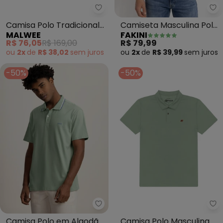
Malwee - Camisa Polo Tradiciona
Fa
Camisa Polo Tradicional
Camiseta Masculina Polo
MALWEE
FAKINI
Plus(Verde Militar)
Piquet (Verde)
R$ 76,05
R$ 169,00
R$ 79,99
ou
2x
de
R$ 38,02
sem
juros
ou
2x
de
R$ 39,99
sem
juros
-50%
-50%
Fico - Camisa Polo em Algodão
Fi
Camisa Polo em Algodão
Camisa Polo Masculina