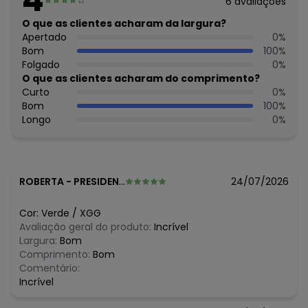
6
avaliações
Não alvejar; Não secar em tambor; Secagem em varal à
sombra; Não passar; Não limpar a seco; Limpeza a úmido
O que as clientes acharam da largura?
profissional; Processo suave;
Apertado
0
%
Tecido: Algodão
Bom
100
%
Composição: 50% Algodão 50% Poliéster
Folgado
0
%
O que as clientes acharam do comprimento?
Histórico de preços
Curto
0
%
Bom
100
%
O preço apresentado abaixo é o menor oferecido em
Longo
0
%
algum dia do mês, para o menor tamanho disponível.
N/D*
agosto/2026
R$ 57,95
julho/2026
R$ 57,95
junho/2026
R$ 57,95
maio/2026
ROBERTA
-
PRESIDENTE PRUDENTE - SP
24/07/2026
R$ 81,13
abril/2026
N/D*
março/2026
Cor:
Verde
/
XGG
R$ 115,9
fevereiro/2026
Avaliação geral do produto:
Incrível
Largura:
Bom
Comprimento:
Bom
Comentário:
Incrível