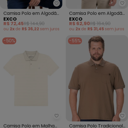
Exco - Camisa Polo em Algodão
Ex
Camisa Polo em Algodão
Camisa Polo em Algodão
EXCO
EXCO
(Amarelo Médio)
(Marrom Claro)
R$ 72,45
R$ 144,90
R$ 62,90
R$ 164,90
ou
2x
de
R$ 36,22
sem
juros
ou
2x
de
R$ 31,45
sem
juros
-50%
-55%
Fico - Camisa Polo em Malha Te
Ma
Camisa Polo em Malha
Camisa Polo Tradicional