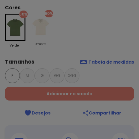
Cores
60%
60%
Branco
Verde
Tamanhos
Tabela de medidas
P
M
G
GG
XGG
Adicionar na sacola
Desejos
Compartilhar