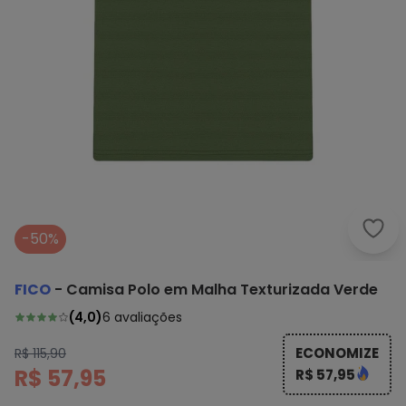
Fico
-50%
FICO
-
Camisa Polo em Malha Texturizada Verde
(
4,0
)
6
avaliações
ECONOMIZE
R$ 115,90
R$ 57,95
R$ 57,95