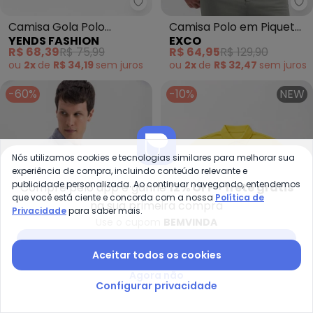
Yends Fashion - Camisa Gola Po
Ex
Camisa Gola Polo
Camisa Polo em Piquet
YENDS FASHION
EXCO
Masculina Piquet
(Branco)
R$ 68,39
R$ 75,99
R$ 64,95
R$ 129,90
Premium (Azul C)
ou
2x
de
R$ 34,19
sem
juros
ou
2x
de
R$ 32,47
sem
juros
-60%
-10%
NEW
Nós utilizamos cookies e tecnologias similares para melhorar sua
experiência de compra, incluindo conteúdo relevante e
publicidade personalizada. Ao continuar navegando, entendemos
Compre pelo app e ganhe
12% OFF + frete grátis
que você está ciente e concorda com a nossa
Política de
na sua primeira compra
Privacidade
para saber mais.
Use o cupom
BEMVINDA
Baixar app Posthaus
Aceitar todos os cookies
Agora não
Essendi - Camisa Polo Masculin
Ye
Configurar privacidade
Camisa Polo Masculina
Camisa Gola Polo