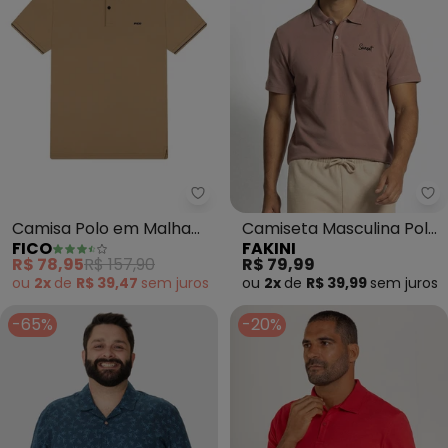
Fico - Camisa Polo em Malha Pi
Fa
Camisa Polo em Malha
Camiseta Masculina Polo
FICO
FAKINI
Piquet (Bege)
Piquet (Marrom)
R$ 78,95
R$ 157,90
R$ 79,99
ou
2x
de
R$ 39,47
sem
juros
ou
2x
de
R$ 39,99
sem
juros
-65%
-20%