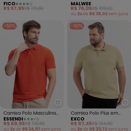
FICO
MALWEE
Texturizada (Branco)
Plus(Marrom Claro)
R$ 57,95
R$ 115,90
R$ 76,05
R$ 169,00
ou
2x
de
R$ 38,02
sem
juros
-50%
-50%
Essendi - Camisa Polo Masculin
Ex
Camisa Polo Masculina
Camisa Polo Plus em
ESSENDI
EXCO
em Malha Listrada
Algodão (Marrom Claro)
R$ 69,95
R$ 139,99
R$ 67,45
R$ 134,90
(Vermelho)
ou
2x
de
R$ 34,97
sem
juros
ou
2x
de
R$ 33,72
sem
juros