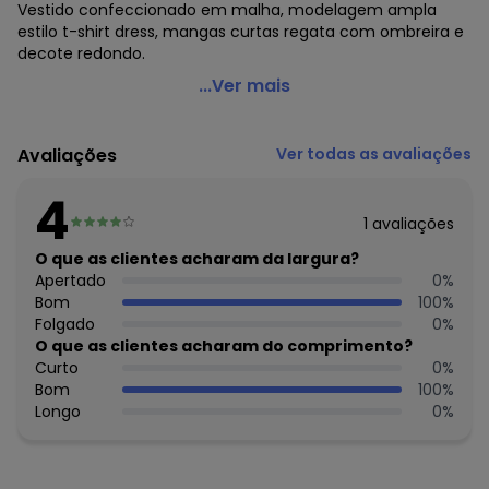
Vestido confeccionado em malha, modelagem ampla
estilo t-shirt dress, mangas curtas regata com ombreira e
decote redondo.
Forum - Vestido Curto de Malha Laranja
...Ver mais
Código do produto: 6769630
Modelagem: Ampla
Avaliações
Ver todas as avaliações
Modelo: T-shirt dress
Comprimento da manga: Curta
4
Modelo da manga: Regata
1
avaliações
Comprimento: Curto
Decote frente: Redondo
O que as clientes acharam da largura?
Fornecedor: AMC TEXTIL LTDA / CNPJ 75.364.570/0007-55
Apertado
0
%
Feito: Brasil
Bom
100
%
Cuidados para conservação do produto: TEMP MÁX DE
Folgado
0
%
LAVAGEM 40°C. PROCESSO NORMAL NÃO ALVEJAR NÃO
O que as clientes acharam do comprimento?
SECAR EM TAMBOR SECAGEM EM VARAL À SOMBRA TEMP MÁX
Curto
0
%
DA BASE DO FERRO DE 150°C NÃO LIMPAR A SECO
Bom
100
%
Tecido: Malha
Longo
0
%
Composição: 100% algodão
Histórico de preços