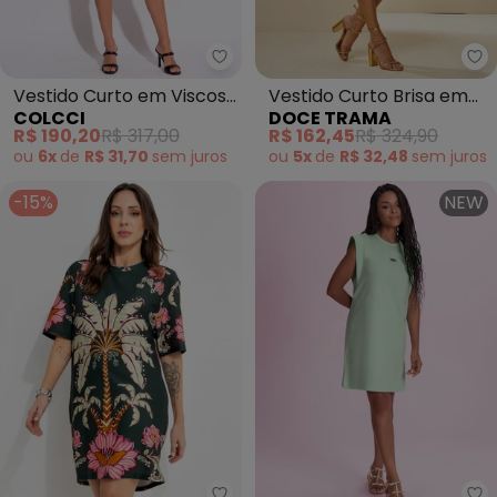
Colcci - Vestido Curto em Vis
Do
Vestido Curto em Viscose
Vestido Curto Brisa em
COLCCI
DOCE TRAMA
(Estampado)
Tule Estampado
R$ 190,20
R$ 317,00
R$ 162,45
R$ 324,90
(Branco)
ou
6x
de
R$ 31,70
sem
juros
ou
5x
de
R$ 32,48
sem
juros
-15%
NEW