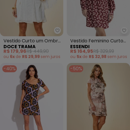
Doce Trama - Vestido Curto u
Es
Vestido Curto um Ombro
Vestido Feminino Curto
DOCE TRAMA
ESSENDI
(Branco)
Creponado (Bordô)
R$ 179,96
R$ 449,90
R$ 164,95
R$ 329,99
ou
6x
de
R$ 29,99
sem
juros
ou
5x
de
R$ 32,98
sem
juros
-40%
-50%