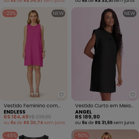
ou
6x
de
R$ 34,57
sem
juros
ou
6x
de
R$ 33,31
sem
juros
-23%
NEW
NEW
Endless - Vestido Feminino com
An
Vestido Feminino com
Vestido Curto em Meia
ENDLESS
ANGEL
Abertura nas Costas
Malha (Preto)
R$ 184,49
R$ 239,99
R$ 189,90
(Rosa)
ou
6x
de
R$ 30,74
sem
juros
ou
6x
de
R$ 31,65
sem
juros
-45%
-50%