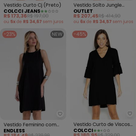
Vestido Curto Cj (Preto)
Vestido Solto Jungle
COLCCI JEANS
OUTLET
(Bege)
R$ 173,36
R$ 197,00
R$ 207,45
R$ 414,90
ou
5x
de
R$ 34,67
sem
juros
ou
6x
de
R$ 34,57
sem
juros
-23%
NEW
-45%
Co
Endless - Vestido Feminino com
Vestido Curto de Viscose
Vestido Feminino com
COLCCI
ENDLESS
(Preto)
Abertura nas Costas
R$ 180,95
R$ 329,00
R$ 184,49
R$ 239,99