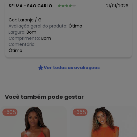
O preço apresentado abaixo é o menor oferecido em
SELMA
-
SAO CARLOS - SP
21/01/2026
algum dia do mês, para o menor tamanho disponível.
N/D*
agosto/2026
Cor:
Laranja
/
G
N/D*
julho/2026
Avaliação geral do produto:
Ótimo
R$ 172,8
junho/2026
Largura:
Bom
N/D*
maio/2026
Comprimento:
Bom
N/D*
abril/2026
Comentário:
N/D*
março/2026
Ótimo
N/D*
fevereiro/2026
Ver todas as avaliações
Você também pode gostar
-50%
-35%