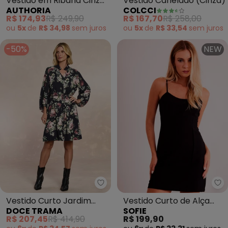
Vestido em Ribana Cinza
Vestido Canelado (Cinza)
AUTHORIA
COLCCI
com Pedraria (Cinza)
R$ 174,93
R$ 249,90
R$ 167,70
R$ 258,00
ou
5x
de
R$ 34,98
sem
juros
ou
5x
de
R$ 33,54
sem
juros
-50%
NEW
Doce Trama - Vestido Curto J
So
Vestido Curto Jardim
Vestido Curto de Alça
DOCE TRAMA
SOFIE
Decor (Estampado)
New Ease em Plano
R$ 207,45
R$ 414,90
R$ 199,90
Alfaiatari