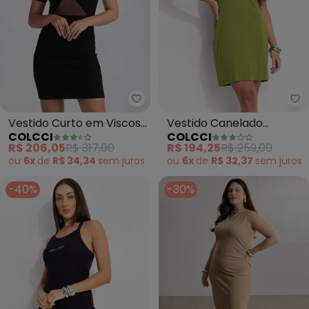
Colcci - Vestido Curto em Visco
Co
Vestido Curto em Viscose
Vestido Canelado
COLCCI
COLCCI
(Preto)
(Verde)
R$ 206,05
R$ 317,00
R$ 194,25
R$ 259,00
ou
6x
de
R$ 34,34
sem
juros
ou
6x
de
R$ 32,37
sem
juros
-40%
-30%