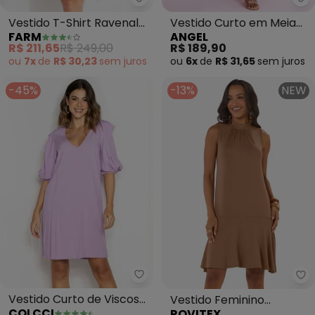
Farm - Vestido T-Shirt Ravenal
An
Vestido T-Shirt Ravenala
Vestido Curto em Meia
FARM
ANGEL
(Verde)
Malha (Verde)
R$ 211,65
R$ 249,00
R$ 189,90
ou
7x
de
R$ 30,23
sem
juros
ou
6x
de
R$ 31,65
sem
juros
-45%
-13%
NEW
Colcci - Vestido Curto de Viscos
Ro
Vestido Curto de Viscose
Vestido Feminino
COLCCI
ROVITEX