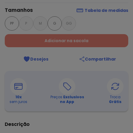
Tamanhos
Tabela de medidas
PP
P
M
G
GG
Adicionar na sacola
Desejos
Compartilhar
10
x
Preços
Exclusivos
Troca
sem juros
no App
Grátis
Descrição