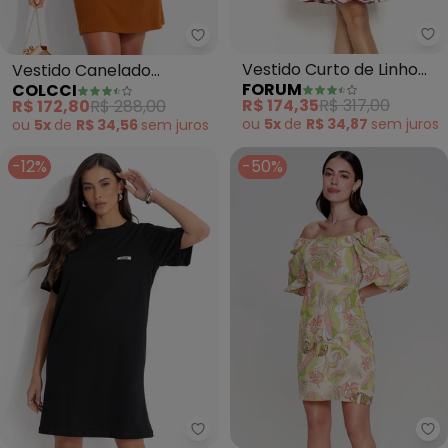
Fo
Colcci - Vestido Canelado (Ma
Vestido Curto de Linho
Vestido Canelado
FORUM
COLCCI
(Estampado)
(Marrom)
R$ 174,35
R$ 317,00
R$ 172,80
R$ 288,00
ou
5x
de
R$ 34,87
sem
juros
ou
5x
de
R$ 34,56
sem
juros
-12%
-50%
Colcci Jeans - Vestido Curto Cj
Ou