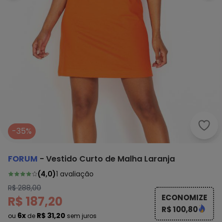
Foru
-35%
FORUM
-
Vestido Curto de Malha Laranja
(
4,0
)
1
avaliação
R$ 288,00
ECONOMIZE
R$ 187,20
R$ 100,80
6x
R$ 31,20
ou
de
sem juros