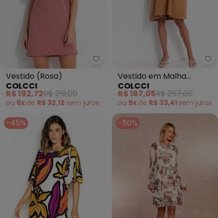
Colcci - Vestido (Rosa)
Co
Vestido (Rosa)
Vestido em Malha
COLCCI
COLCCI
(Marrom)
R$ 192,72
R$ 219,00
R$ 167,05
R$ 257,00
ou
6x
de
R$ 32,12
sem
juros
ou
5x
de
R$ 33,41
sem
juros
-45%
-50%