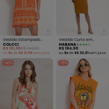
Colcci - Vestido Estampado (La
Ha
Vestido Estampado
Vestido Curto em
COLCCI
HABANA
(Laranja)
Canelado (Laranja)
R$ 191,95
R$ 349,00
R$ 184,90
ou
6x
de
R$ 31,99
sem
juros
ou
6x
de
R$ 30,81
sem
juros
-40%
-15%