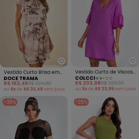
Co
Doce Trama - Vestido Curto B
Vestido Curto de Viscose
Vestido Curto Brisa em
COLCCI
DOCE TRAMA
(Roxo)
Tule Estampado
R$ 203,98
R$ 329,00
R$ 162,45
R$ 324,90
(Estampado)
ou
6x
de
R$ 33,99
sem
juros
ou
5x
de
R$ 32,48
sem
juros
-35%
-25%