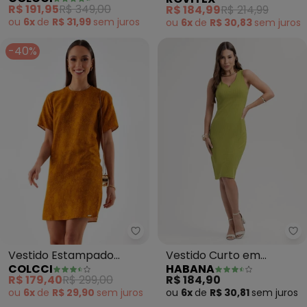
(Lilás)
Molecotton de Viscose
R$ 191,95
R$ 349,00
R$ 184,99
R$ 214,99
(Marrom)
ou
6x
de
R$ 31,99
sem
juros
ou
6x
de
R$ 30,83
sem
juros
-40%
Colcci - Vestido Estampado Ani
Ha
Vestido Estampado
Vestido Curto em
COLCCI
HABANA
Animal Print (Amarelo)
Canelado (Verde)
R$ 179,40
R$ 299,00
R$ 184,90
ou
6x
de
R$ 29,90
sem
juros
ou
6x
de
R$ 30,81
sem
juros