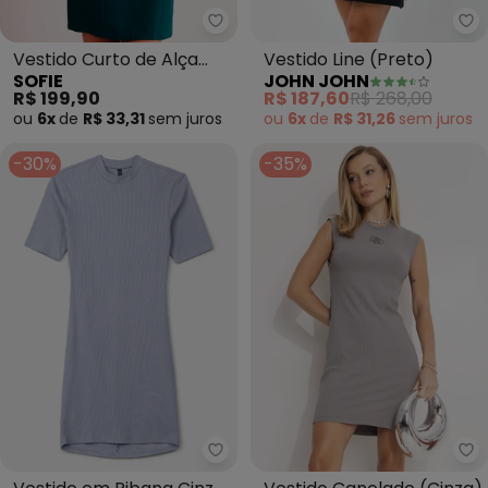
Sofie - Vestido Curto de Alça N
Jo
Vestido Curto de Alça
Vestido Line (Preto)
SOFIE
JOHN JOHN
New Ease em Plano
R$ 199,90
R$ 187,60
R$ 268,00
Alfaiatari
ou
6x
de
R$ 33,31
sem
juros
ou
6x
de
R$ 31,26
sem
juros
-30%
-35%
Authoria - Vestido em Ribana C
Co