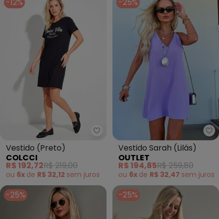
-12%
-25%
Colcci - Vestido (Preto)
Ou
Vestido (Preto)
Vestido Sarah (Lilás)
COLCCI
OUTLET
R$ 192,72
R$ 219,00
R$ 194,85
R$ 259,80
ou
6x
de
R$ 32,12
sem
juros
ou
6x
de
R$ 32,47
sem
juros
-25%
-25%