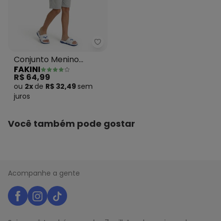
PASSAR SOMENTE PELO AVESSO
Tecido: CAMISETA MEIA MALHASHOR
Composição: CAMISETA 100%ALGODÃOSHORTS 100%
ALGODÃO
Fakini - Conjunto Menino Camis
Conjunto Menino
FAKINI
Camiseta e Bermuda
R$ 64,99
Azul
ou
2x
de
R$ 32,49
sem
juros
Você também pode gostar
Acompanhe a gente