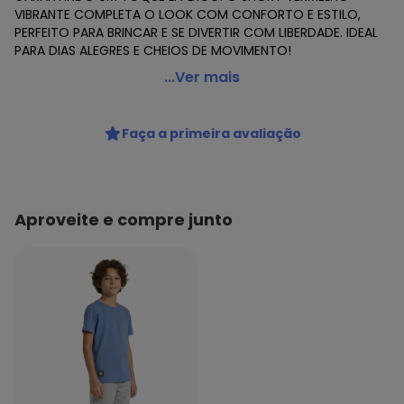
VIBRANTE COMPLETA O LOOK COM CONFORTO E ESTILO,
PERFEITO PARA BRINCAR E SE DIVERTIR COM LIBERDADE. IDEAL
PARA DIAS ALEGRES E CHEIOS DE MOVIMENTO!
Galinha Pintadinha - Conjunto Camiseta Shorts
...Ver mais
Moletinho Azul
Código do produto: 8438518
Faça a primeira avaliação
Modelagem: Ampla
Modelo: T-shirt
Comprimento da Manga: Curta
Modelo da Manga: Copinho
Comprimento: Curto
Aproveite e compre junto
Forro: Não
Decote Frente : Redondo
Decote Costas: Redondo
Fornecedor: CONFECÇÕES ELEVATEX LTDA / CNPJ
32.285.789/0001-60
Feito: Brasil
Cuidados para conservação do produto: ETIQUETA DE
COMPOSIÇÃO LAVAR Á MÃO ETIQUETA DE COMPOSIÇÃO
LAVAR SEPARADAMENTE ETIQUETA DE COMPOSIÇÃO NÃO
ESFREGAR SOBRE A ESTAMPA ETIQUETA DE COMPOSIÇÃO