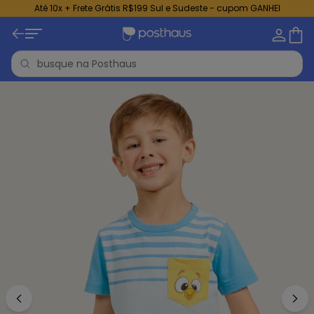
Até 10x + Frete Grátis R$199 Sul e Sudeste - cupom GANHEI