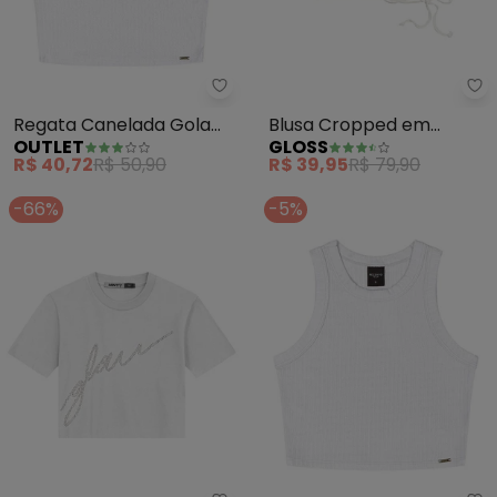
Outlet - Regata Canelada Gola 
Gl
Regata Canelada Gola
Blusa Cropped em
OUTLET
GLOSS
Alta Teen Feminino
Ribaninha Juvenil
R$ 40,72
R$ 50,90
R$ 39,95
R$ 79,90
(Branco)
(Branco)
-66%
-5%