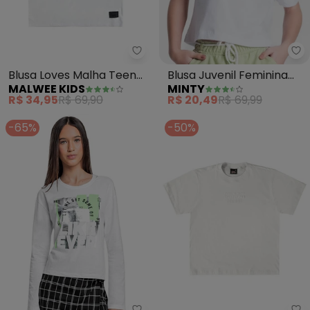
Malwee Kids - Blusa Loves Malh
Mi
Blusa Loves Malha Teen
Blusa Juvenil Feminina
MALWEE KIDS
MINTY
(Branco)
(Branco)
R$ 34,95
R$ 69,90
R$ 20,49
R$ 69,99
-65%
-50%