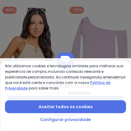
Menta)
-65%
-50%
Nós utilizamos cookies e tecnologias similares para melhorar sua
experiência de compra, incluindo conteúdo relevante e
publicidade personalizada. Ao continuar navegando, entendemos
Compre pelo app e ganhe
12% OFF + frete grátis
que você está ciente e concorda com a nossa
Política de
na sua primeira compra
Privacidade
para saber mais.
Gloss - Blusa Juvenil com Alças
Gl
Use o cupom
BEMVINDA
Blusa Juvenil com Alças
Blusa Juvenil em Ribana
Baixar app Posthaus
GLOSS
GLOSS
(Bege)
Canelada (Roxo)
Aceitar todos os cookies
R$ 50,71
R$ 144,90
R$ 47,45
R$ 94,90
Agora não
-70%
-70%
Configurar privacidade