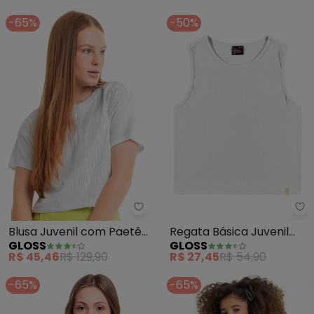
(Branca)
-65%
-50%
Gloss - Blusa Juvenil com Paet
Gl
Blusa Juvenil com Paetê
Regata Básica Juvenil
GLOSS
GLOSS
para Menina (Branco)
para Menina (Branco)
R$ 45,46
R$ 129,90
R$ 27,45
R$ 54,90
-65%
-65%