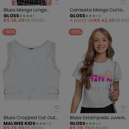
Gloss - Blusa Manga Longa Juve
Gl
Blusa Manga Longa
Camiseta Manga Curta
GLOSS
GLOSS
Juvenil (Branco)
Básica Infantil (Branco)
R$ 38,46
R$ 109,90
A partir de
R$ 42,45
R$ 84
-50%
-65%
Malwee Kids - Blusa Cropped C
Gl
Blusa Cropped Cut Out
Blusa Estampada Juvenil
MALWEE KIDS
GLOSS
Teen (Branco)
(Branco)
R$ 29,95
R$ 59,90
R$ 29,71
R$ 84,90