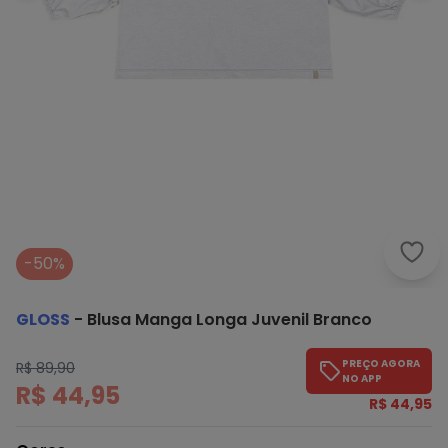
Glos
-50%
GLOSS
-
Blusa Manga Longa Juvenil Branco
PREÇO AGORA
R$ 89,90
NO APP
R$ 44,95
R$ 44,95