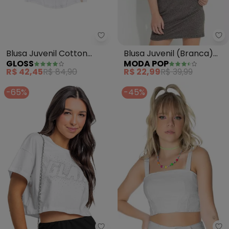
Mo
Gloss - Blusa Juvenil Cotton (B
Blusa Juvenil (Branca)
Blusa Juvenil Cotton
MODA POP
GLOSS
Raglan
(Branco)
R$ 22,99
R$ 39,99
R$ 42,45
R$ 84,90
-65%
-45%