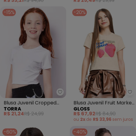
R$ 33,21
R$ 94,90
R$ 25,49
R$ 29,99
White)
-15%
-20%
Torra - Blusa Juvenil Cropped 
Gl
Blusa Juvenil Cropped
Blusa Juvenil Fruit Market
TORRA
GLOSS
Suplex Manga Curta
em Algodão Bege
R$ 21,24
R$ 24,99
R$ 67,92
R$ 84,90
(Branca)
ou
2x
de
R$ 33,96
sem
juros
-60%
-40%