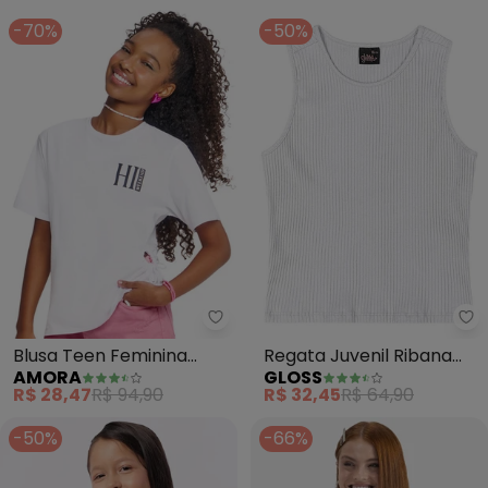
-70%
-50%
Amora - Blusa Teen Feminina (
Gl
Blusa Teen Feminina
Regata Juvenil Ribana
AMORA
GLOSS
(Branco)
Canelada (Branco)
R$ 28,47
R$ 94,90
R$ 32,45
R$ 64,90
-50%
-66%