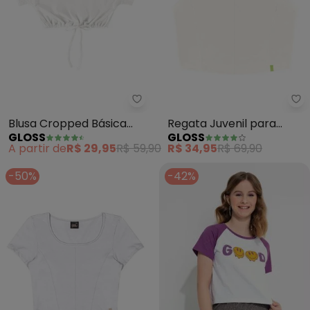
Gloss - Blusa Cropped Básica In
Gl
Blusa Cropped Básica
Regata Juvenil para
GLOSS
GLOSS
Infantil (Branco)
Menina (Branco)
A partir de
R$ 29,95
R$ 59,90
R$ 34,95
R$ 69,90
-50%
-42%