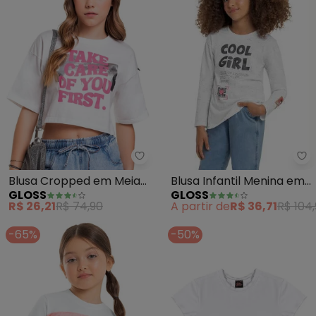
Gl
Gloss - Blusa Cropped em Meia 
Blusa Infantil Menina em
Blusa Cropped em Meia
GLOSS
GLOSS
Malha Botonê (Branco)
Malha Juvenil (Branco)
A partir de
R$ 36,71
R$ 104
R$ 26,21
R$ 74,90
-65%
-50%