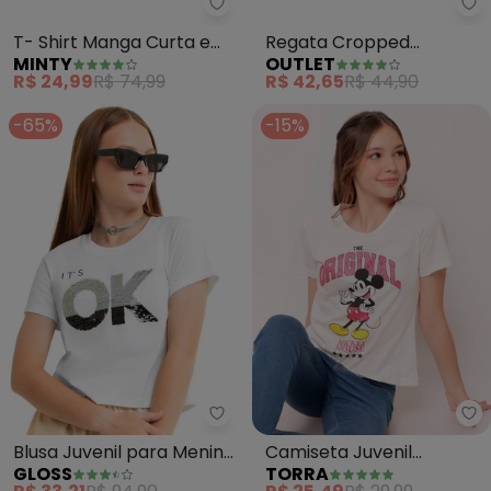
Minty - T- Shirt Manga Curta e
Ou
T- Shirt Manga Curta em
Regata Cropped
MINTY
OUTLET
Meia Malha (Branco)
Canelada Teen Feminino
R$ 24,99
R$ 74,99
R$ 42,65
R$ 44,90
(Branco)
-65%
-15%
Gloss - Blusa Juvenil para Meni
To
Blusa Juvenil para Menina
Camiseta Juvenil
GLOSS
TORRA
(Branco)
Algodão Mickey (Off