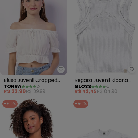
Torra - Blusa Juvenil Cropped 
Gl
Blusa Juvenil Cropped
Regata Juvenil Ribana
TORRA
GLOSS
Ciganinha Viscose
Canelada (Branco)
R$ 33,99
R$ 39,99
R$ 42,45
R$ 84,90
(Branca)
-50%
-50%