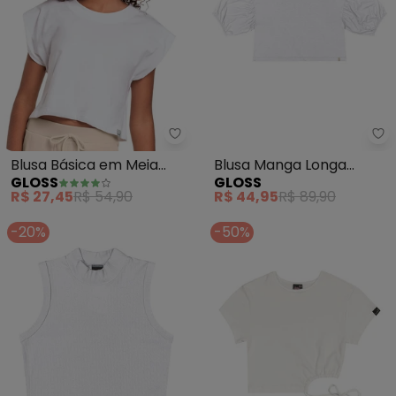
Gloss - Blusa Básica em Meia Ma
Gl
Blusa Básica em Meia
Blusa Manga Longa
GLOSS
GLOSS
Malha Juvenil (Branco)
Juvenil (Branco)
R$ 27,45
R$ 54,90
R$ 44,95
R$ 89,90
-20%
-50%