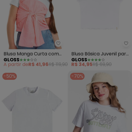
Gloss - Blusa Manga Curta co
Gl
Blusa Manga Curta com
Blusa Básica Juvenil para
GLOSS
GLOSS
Amarração (Branco)
Menina (Branco)
A partir de
R$ 41,96
R$ 119,90
R$ 34,95
R$ 69,90
-50%
-70%