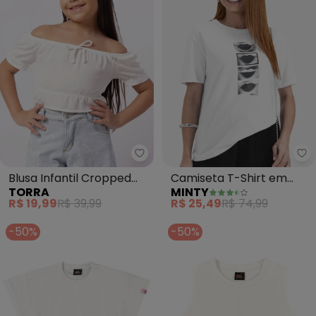
Torra - Blusa Infantil Cropped 
Mi
Blusa Infantil Cropped
Camiseta T-Shirt em
TORRA
MINTY
Ciganinha (Branca)
Meia Malha (Branco)
R$ 19,99
R$ 39,99
R$ 25,49
R$ 74,99
-50%
-50%