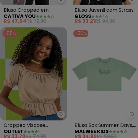
Cativa You - Blusa Cropped em
Gl
Blusa Cropped em
Blusa Juvenil com Strass
CATIVA YOU
GLOSS
Canelado (Preto)
para Menina (Preto)
R$ 47,94
R$ 79,90
R$ 33,21
R$ 94,90
-55%
-50%
Outlet - Cropped Viscose Femi
Ma
Cropped Viscose
Blusa Box Summer Days,
OUTLET
MALWEE KIDS
Feminino (Marrom)
Please! Teen (Verde
R$ 33,70
R$ 74,90
R$ 34,95
R$ 69,90