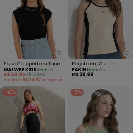
Malwee Kids - Blusa Cropped em
Fa
Blusa Cropped em Tricot
Regata em Cotton
MALWEE KIDS
FAKINI
Teen (Preto)
(Bege)
R$ 69,95
R$ 139,90
R$ 39,99
ou
2x
de
R$ 34,97
sem
juros
-40%
-61%