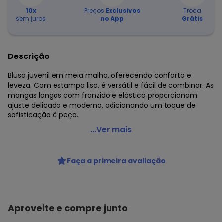
10
x
Preços
Exclusivos
Troca
sem juros
no App
Grátis
Descrição
Blusa juvenil em meia malha, oferecendo conforto e
leveza. Com estampa lisa, é versátil e fácil de combinar. As
mangas longas com franzido e elástico proporcionam
ajuste delicado e moderno, adicionando um toque de
sofisticação à peça.
Gloss - Blusa Manga Longa Juvenil Branco
...Ver mais
Código do produto: 8065993
Modelagem: Justa
Faça a primeira avaliação
Comprimento da Manga: Longa
Forro: Não
Decote Frente : Redondo
Decote Costas: Redondo
Fornecedor: MALHARIA CRISTINA LTDA / CNPJ
Aproveite e compre junto
82.663.337/0001-43