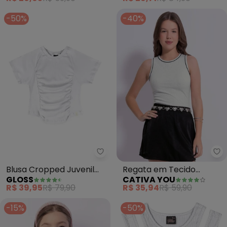
-50%
-40%
Gloss - Blusa Cropped Juvenil 
Ca
Blusa Cropped Juvenil
Regata em Tecido
GLOSS
CATIVA YOU
(Branco)
Texturizado (Branco )
R$ 39,95
R$ 79,90
R$ 35,94
R$ 59,90
-15%
-50%