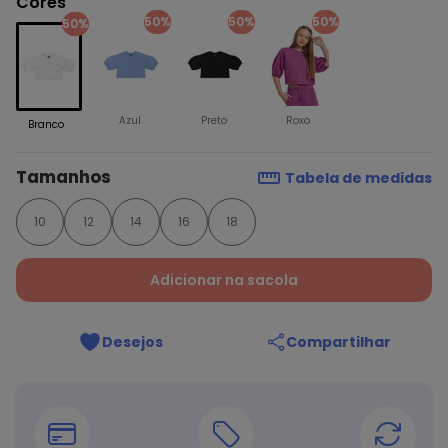
Cores
50%
50%
50%
50%
Azul
Preto
Roxo
Branco
Tamanhos
Tabela de medidas
10
12
14
16
18
Adicionar na sacola
Desejos
Compartilhar