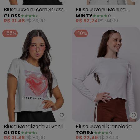
Gloss - Blusa Juvenil com Stras
Mi
Blusa Juvenil com Strass
Blusa Juvenil Menina
GLOSS
MINTY
(Branco)
(Branco)
R$ 31,46
R$ 89,90
R$ 52,24
R$ 94,99
-65%
-10%
Gloss - Blusa Metalizada Juveni
To
Blusa Metalizada Juvenil
Blusa Juvenil Canelada
GLOSS
TORRA
(Branco)
Manga Longa Frufru
R$ 31,46
R$ 89,90
R$ 22,49
R$ 24,99