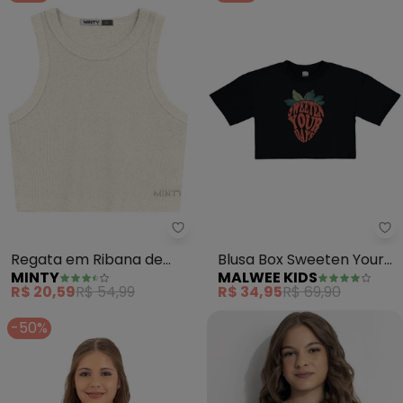
Minty - Regata em Ribana de M
Ma
Regata em Ribana de
Blusa Box Sweeten Your
MINTY
MALWEE KIDS
Melange (Bege)
Days Teen (Preto)
R$ 20,59
R$ 54,99
R$ 34,95
R$ 69,90
-50%