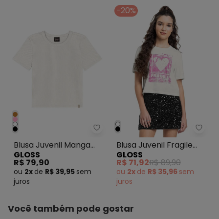
Feito: Brasil
-20%
Cuidados para conservação do produto: Lavar máx. 40°C,
processo normal, com cores semelhantes. Não alvejar.
Secagem em tambor baixa (máx. 60°C). Ferro máx.
200°C. Não limpar a seco.
Observação: Possui estampa lisa
Tecido: Meia malha
Composição: 100% Algodão
Gloss - Blusa Juvenil Manga Cu
Gloss
Blusa Juvenil Manga
Blusa Juvenil Fragile
GLOSS
GLOSS
Curta Ribana Branco
Manga Curta Branco
R$ 79,90
R$ 71,92
R$ 89,90
ou
2x
de
R$ 39,95
sem
ou
2x
de
R$ 35,96
sem
juros
juros
Você também pode gostar