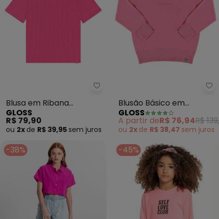
Gloss - Blusa em Ribana Canela
Gl
Blusa em Ribana
Blusão Básico em
GLOSS
GLOSS
Canelada Juvenil Rosa
Moletom Juvenil (Rosa)
R$ 79,90
A partir de
R$ 76,94
R$ 139
ou
2x
de
R$ 39,95
sem
juros
ou
2x
de
R$ 38,47
sem
juros
-38%
-45%