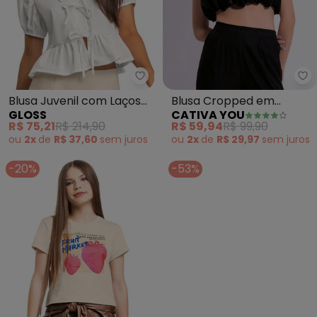
Gloss - Blusa Juvenil com Laços
Ca
Blusa Juvenil com Laços
Blusa Cropped em
GLOSS
CATIVA YOU
(Bege)
Viscose (Preto)
R$ 75,21
R$ 214,90
R$ 59,94
R$ 99,90
ou
2x
de
R$ 37,60
sem
juros
ou
2x
de
R$ 29,97
sem
juros
-20%
-53%