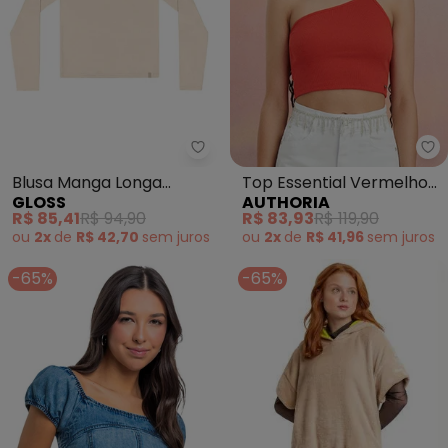
Gloss - Blusa Manga Longa Juve
Au
Blusa Manga Longa
Top Essential Vermelho
GLOSS
AUTHORIA
Juvenil em Cotton Bege
(Vermelho)
R$ 85,41
R$ 94,90
R$ 83,93
R$ 119,90
ou
2x
de
R$ 42,70
sem
juros
ou
2x
de
R$ 41,96
sem
juros
-65%
-65%