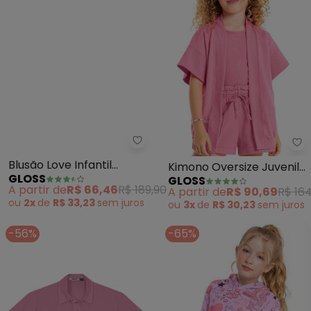
Gloss - Blusão Love Infantil Me
Gl
Blusão Love Infantil
Kimono Oversize Juvenil
GLOSS
GLOSS
Menina Moletom (Rosa)
em Moletom (Rosa Pink)
A partir de
R$ 66,46
R$ 189,90
A partir de
R$ 90,69
R$ 164
ou
2x
de
R$ 33,23
sem
juros
ou
3x
de
R$ 30,23
sem
juros
-56%
-65%