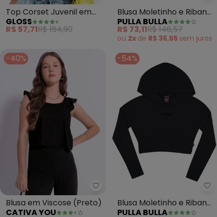
Top Corset Juvenil em
Blusa Moletinho e Ribana
GLOSS
PULLA BULLA
Tricô (Bege)
com Elastano (Roxo)
R$ 57,71
R$ 164,90
R$ 73,11
R$ 146,57
ou
2x
de
R$ 36,55
sem
juros
-40%
-54%
Pu
Cativa 
Blusa em Viscose (Preto)
Blusa Moletinho e Ribana
CATIVA YOU
PULLA BULLA
com Elastano (Preto)