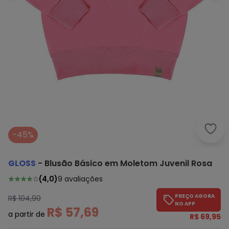
Glos
-45%
GLOSS
-
Blusão Básico em Moletom Juvenil Rosa
(
4,0
)
9
avaliações
PREÇO AGORA
R$ 104,90
NO APP
R$ 57,69
a partir de
R$ 69,95