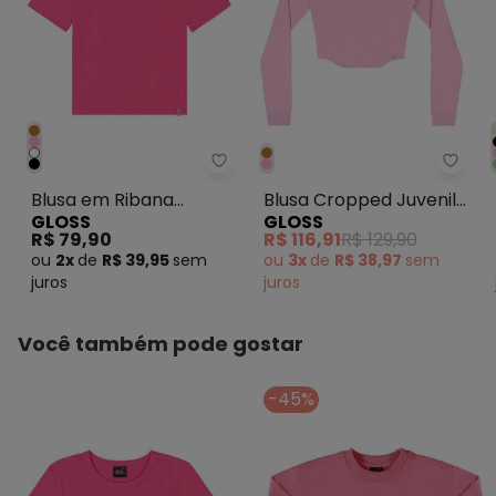
Gloss - Blusa em Ribana Canela
Gloss
Blusa em Ribana
Blusa Cropped Juvenil
GLOSS
GLOSS
Canelada Juvenil Rosa
em Molecotton Rosa
R$ 79,90
R$ 116,91
R$ 129,90
ou
2x
de
R$ 39,95
sem
ou
3x
de
R$ 38,97
sem
juros
juros
Você também pode gostar
-45%