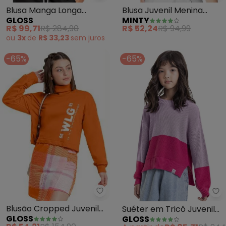
Blusa Manga Longa
Blusa Juvenil Menina
GLOSS
MINTY
Juvenil em Tricô (Preto)
(Branco)
R$ 99,71
R$ 284,90
R$ 52,24
R$ 94,99
ou
3x
de
R$ 33,23
sem
juros
-65%
-65%
Gloss - Blusão Cropped Juvenil
Gl
Blusão Cropped Juvenil
Suéter em Tricô Juvenil
GLOSS
GLOSS
em Moletom (Laranja)
(Roxo)