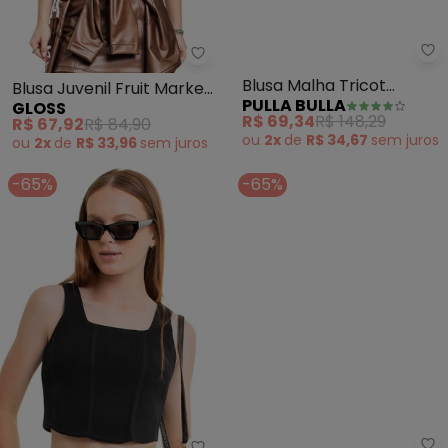
Gloss - Blusa Juvenil Fruit Mar
Pu
Blusa Juvenil Fruit Market
Blusa Malha Tricot
GLOSS
PULLA BULLA
em Algodão Bege
(Cinza)
R$ 67,92
R$ 84,90
R$ 69,34
R$ 148,29
ou
2x
de
R$ 33,96
sem
juros
ou
2x
de
R$ 34,67
sem
juros
-65%
-65%