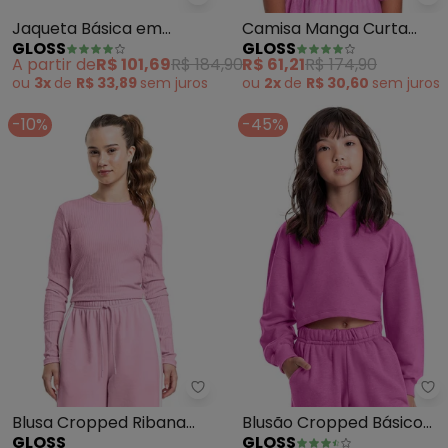
Gloss - Jaqueta Básica em Mole
Gl
Jaqueta Básica em
Camisa Manga Curta
GLOSS
GLOSS
Moletom Juvenil (Rosa)
Juvenil (Rosa)
A partir de
R$ 101,69
R$ 184,90
R$ 61,21
R$ 174,90
ou
3x
de
R$ 33,89
sem
juros
ou
2x
de
R$ 30,60
sem
juros
-10%
-45%
Gloss - Blusa Cropped Ribana C
Gl
Blusa Cropped Ribana
Blusão Cropped Básico
GLOSS
GLOSS
Canelada Juvenil Rosa
Juvenil (Rosa)