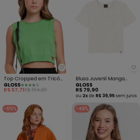
Gloss - Top Cropped em Tricô J
Gl
Top Cropped em Tricô
Blusa Juvenil Manga
GLOSS
GLOSS
Juvenil (Verde)
Curta Ribana Branco
R$ 57,71
R$ 164,90
R$ 79,90
ou
2x
de
R$ 39,95
sem
juros
-65%
-49%