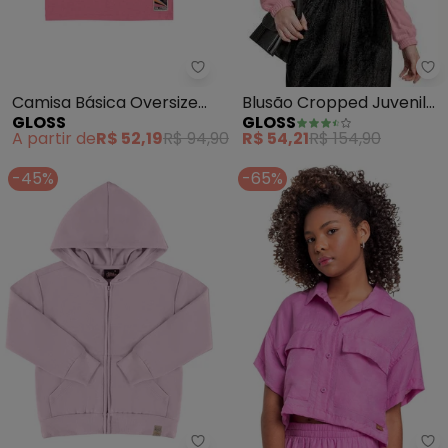
Gl
Gloss - Camisa Básica Oversize 
Blusão Cropped Juvenil
Camisa Básica Oversize
GLOSS
GLOSS
Menina (Rosa)
Juvenil (Rosa Pink)
R$ 54,21
R$ 154,90
A partir de
R$ 52,19
R$ 94,90
-45%
-65%