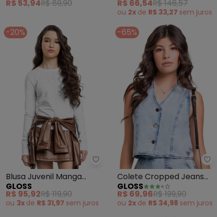
R$ 53,94
R$ 89,90
R$ 66,54
R$ 146,57
ou
2x
de
R$ 33,27
sem
juros
-20%
-65%
Gloss - Blusa Juvenil Manga Lo
Gl
Blusa Juvenil Manga
Colete Cropped Jeans
GLOSS
GLOSS
Longa em Cotton Branco
Juvenil (Azul)
R$ 95,92
R$ 119,90
R$ 69,96
R$ 199,90
ou
3x
de
R$ 31,97
sem
juros
ou
2x
de
R$ 34,98
sem
juros