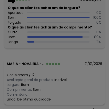
9
avaliações
Decote frente: Redondo
Fornecedor: MALHARIA CRISTINA LTDA / CNPJ
O que as clientes acharam da largura?
82.663.337/0001-43
Apertado
0
%
Feito: no Brasil
Bom
100
%
Cuidados para conservação do produto: TEMPERATURA
Folgado
0
%
MÁXIMA DE LAVAGEM 40ºC, PROCESSO NORMAL. LAVAR
O que as clientes acharam do comprimento?
SEPARADAMENTE, NÃO ALVEJAR. NÃO SECAR EM TAMBOR.
Curto
0
%
SECAGEM EM VARAL. TEMPERATURA MÁXIMA DA BASE DO
Bom
89
%
FERRO DE 150ºC. NÃO LIMPAR A SECO.
Longo
11
%
Tecido: Moletom
Composição: 50% algodão e 50% poliéster
Histórico de preços
MARIA
-
NOVA ERA - MG
21/01/2026
O preço apresentado abaixo é o menor oferecido em
algum dia do mês, para o menor tamanho disponível.
Cor:
Marrom
/
12
N/D*
agosto/2026
Avaliação geral do produto:
Incrível
N/D*
julho/2026
Largura:
Bom
N/D*
junho/2026
Comprimento:
Bom
N/D*
maio/2026
Comentário:
R$ 69,95
abril/2026
Lindo. De ótima qualidade.
N/D*
março/2026
N/D*
fevereiro/2026