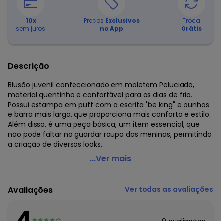
10
x
Preços
Exclusivos
Troca
sem juros
no App
Grátis
Descrição
Blusão juvenil confeccionado em moletom Peluciado,
material quentinho e confortável para os dias de frio.
Possui estampa em puff com a escrita "be king" e punhos
e barra mais larga, que proporciona mais conforto e estilo.
Além disso, é uma peça básica, um item essencial, que
não pode faltar no guardar roupa das meninas, permitindo
a criação de diversos looks.
Gloss - Blusão Básico em Moletom Juvenil Rosa
...Ver mais
Código do produto: 7286662
Modelagem: Ampla
Avaliações
Ver todas as avaliações
Comprimento da manga: Longa
Forro: Não
4
Cinto: Não acompanha