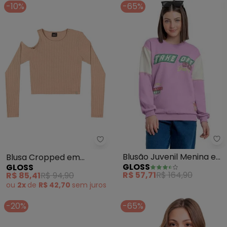
-10%
-65%
Gl
Gloss - Blusa Cropped em Riba
Blusão Juvenil Menina em
Blusa Cropped em
GLOSS
GLOSS
Moletom (Roxo)
Ribana Canelada Bege
R$ 57,71
R$ 164,90
R$ 85,41
R$ 94,90
ou
2x
de
R$ 42,70
sem
juros
-20%
-65%