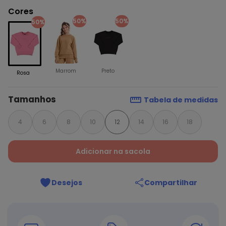
Cores
50%
50%
50%
Marrom
Preto
Rosa
Tamanhos
Tabela de medidas
4
6
8
10
12
14
16
18
Adicionar na sacola
Desejos
Compartilhar