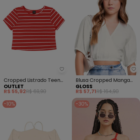
Outlet - Cropped Listrado Tee
Gl
Cropped Listrado Teen
Blusa Cropped Manga
OUTLET
GLOSS
Feminino (Vermelho)
Curta Juvenil (Bege)
R$ 55,92
R$ 69,90
R$ 57,71
R$ 164,90
-10%
-30%