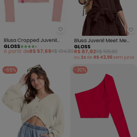
Gloss - Blusa Cropped Juvenil 
Gl
Blusa Cropped Juvenil
Blusa Juvenil Meet Me
GLOSS
GLOSS
Menina (Rosa)
Manga Longa Marrom
A partir de
R$ 57,69
R$ 104,90
R$ 87,92
R$ 109,90
ou
2x
de
R$ 43,96
sem
juros
-65%
-30%