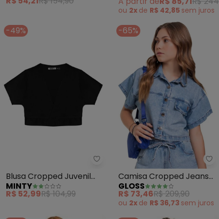
R$ 54,21
R$ 154,90
A partir de
R$ 85,71
R$ 244
ou
2x
de
R$ 42,85
sem
juros
-49%
-65%
Minty - Blusa Cropped Juvenil 
Gl
Blusa Cropped Juvenil
Camisa Cropped Jeans
MINTY
GLOSS
em Viscopoly (Preto)
Juvenil (Azul)
R$ 52,99
R$ 104,99
R$ 73,46
R$ 209,90
ou
2x
de
R$ 36,73
sem
juros