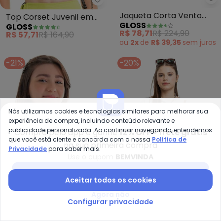
Gl
Gloss - Top Corset Juvenil em T
Jaqueta Corta Vento
Top Corset Juvenil em
GLOSS
GLOSS
Infantil (Branco)
Tricô (Preto)
R$ 78,71
R$ 224,90
R$ 57,71
R$ 164,90
ou
2x
de
R$ 39,35
sem
juros
-21%
-20%
Nós utilizamos cookies e tecnologias similares para melhorar sua
experiência de compra, incluindo conteúdo relevante e
publicidade personalizada. Ao continuar navegando, entendemos
Compre pelo app e ganhe
12% OFF + frete grátis
que você está ciente e concorda com a nossa
Política de
na sua primeira compra
Privacidade
para saber mais.
Use o cupom
BEMVINDA
Baixar app Posthaus
Aceitar todos os cookies
Agora não
Rovitex - Top Teen com Bojo R
Gl
Configurar privacidade
Top Teen com Bojo
Blusa Oversized Juvenil
ROVITEX
GLOSS