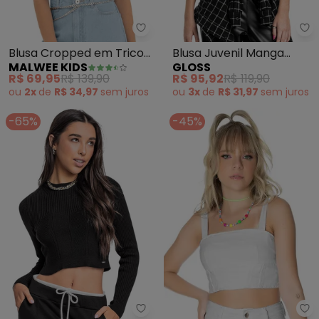
Malwee Kids - Blusa Cropped em
Gl
Blusa Cropped em Tricot
Blusa Juvenil Manga
MALWEE KIDS
GLOSS
Teen (Preto)
Longa em Cotton Preto
R$ 69,95
R$ 139,90
R$ 95,92
R$ 119,90
ou
2x
de
R$ 34,97
sem
juros
ou
3x
de
R$ 31,97
sem
juros
-65%
-45%
Gloss - Blusa Manga Longa Juven
Mi