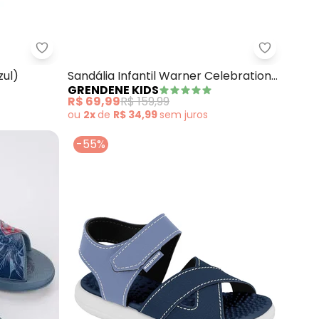
ee Style Ii (Azul)
Grendene Kids - Sandalia Rider Free Style (Azul)
Grendene 
zul)
Sandália Infantil Warner Celebration
GRENDENE KIDS
(Azul)
R$ 69,99
R$ 159,99
ou
2x
de
R$ 34,99
sem
juros
-55%