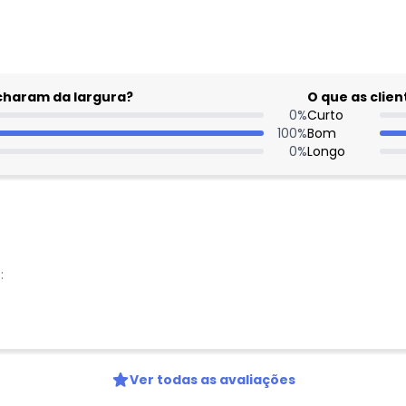
acharam da largura?
O que as cli
0
%
Curto
100
%
Bom
0
%
Longo
:
Ver todas as avaliações