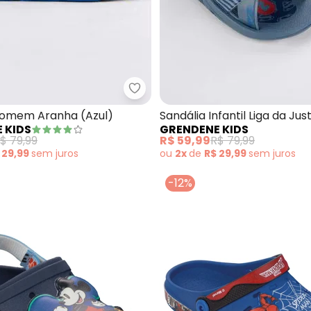
Grendene Kids - Sandália Home
- Babuche Infantil Sonic Speed (Azul)
Homem Aranha (Azul)
Sandália Infantil Liga da Jus
 KIDS
GRENDENE KIDS
Combat (Azul)
$ 79,99
R$ 59,99
R$ 79,99
 29,99
sem
juros
ou
2x
de
R$ 29,99
sem
juros
-12%