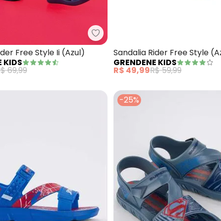
 - Babuche Homem Aranha Web (Azul)
Grendene Kids - Sandália Rider Fr
der Free Style Ii (Azul)
Sandalia Rider Free Style (A
 KIDS
GRENDENE KIDS
$ 69,99
R$ 49,99
R$ 59,99
-25%