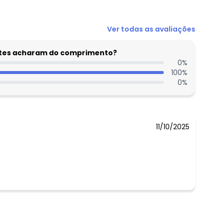
Ver todas as avaliações
entes acharam do comprimento?
0
%
100
%
0
%
11/10/2025