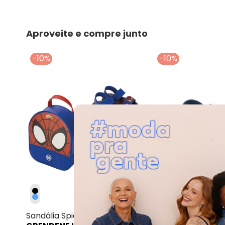
Aproveite e compre junto
-10%
-10%
Grendene Kids - Sandáli
Sandália Spidey Friends
Sandália Disney M