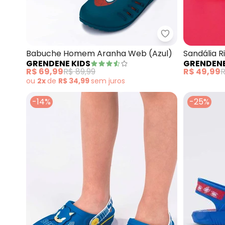
Grendene Kids
Babuche Homem Aranha Web (Azul)
Sandália Ri
GRENDENE KIDS
GRENDENE
R$ 69,99
R$ 89,99
R$ 49,99
R
ou
2x
de
R$ 34,99
sem
juros
-14%
-25%