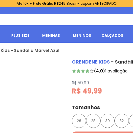
Até 10x + Frete Grátis R$249 Brasil - cupom ANTECIPADO
PLUS SIZE
MENINAS
MENINOS
CALÇADOS
Kids - Sandália Marvel Azul
GRENDENE KIDS
-
Sandáli
(
4,0
)
1
avaliação
R$ 59,99
R$ 49,99
Tamanhos
26
28
30
32