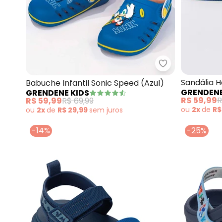
Grendene Kids 
Sandália 
Babuche Infantil Sonic Speed (Azul)
GRENDENE
GRENDENE KIDS
R$ 59,99
R
R$ 59,99
R$ 69,99
ou
2x
de
R$
ou
2x
de
R$ 29,99
sem
juros
-14%
-25%