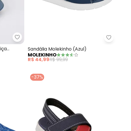
m Aranha (Azul)
Grendene Kids - Sandália Infantil Liga da Justiça
Molekinho
tiça
Sandália Molekinho (Azul)
MOLEKINHO
R$ 44,99
R$ 99,99
-37%