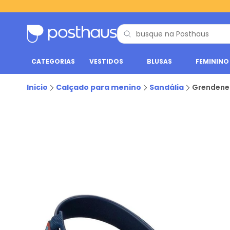
CATEGORIAS
VESTIDOS
BLUSAS
FEMININO
Inicio
Calçado para menino
Sandália
Grendene 