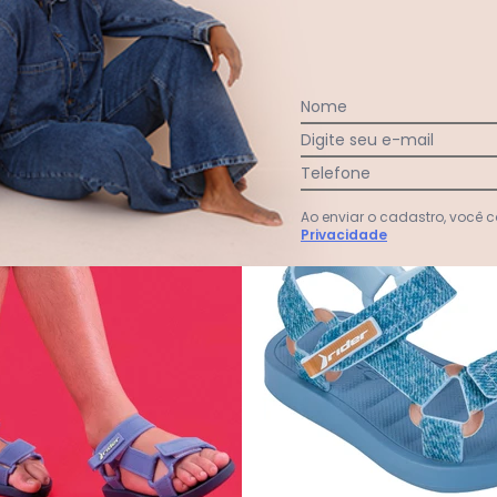
GRENDENE KIDS
GRENDENE
Azul
Azul
R$ 59,99
R$ 69,99
R$ 49,99
R
em
juros
ou
2x
de
R$ 29,99
sem
juros
Nome
Digite seu e-mail
-16%
Telefone
Ao enviar o cadastro, você
Privacidade