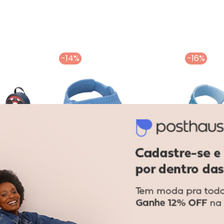
-14%
-16%
a Spidey Friends Marinho
Grendene Kids - Sandália Disney Mochila Marinho
Grendene Kids - S
ochila
Sandália Disney Easy Stitch
Sandalia Ri