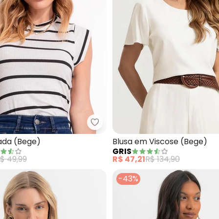
usa Feminina Lisa Gola Alta (Bege)
Bimini - Blusa Listrada (Bege)
rada (Bege)
Blusa em Viscose (Bege)
GRIS
$ 49,99
R$ 47,21
R$ 134,90
-43%