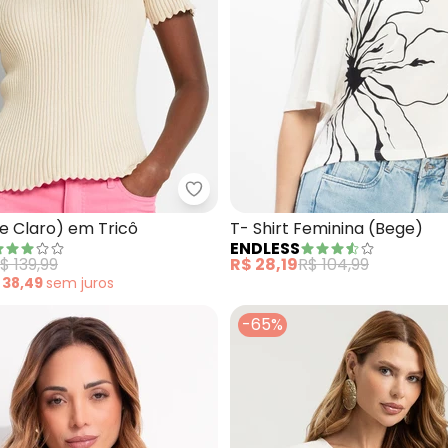
 Feminina (Bege)
bonprix - Blusa (Bege Claro) em
e Claro) em Tricô
T- Shirt Feminina (Bege)
ENDLESS
$ 139,99
R$ 28,19
R$ 104,99
 38,49
sem
juros
-65%