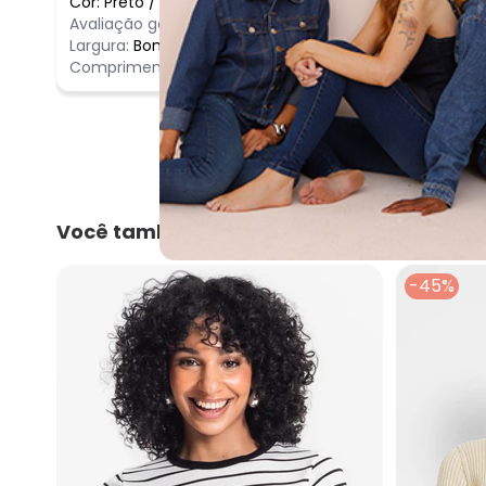
Cor:
Preto
/
GG
Comentário
Avaliação geral do produto:
Incrível
Incrível
Largura:
Bom
Comprimento:
Bom
Você também pode gostar
-45%