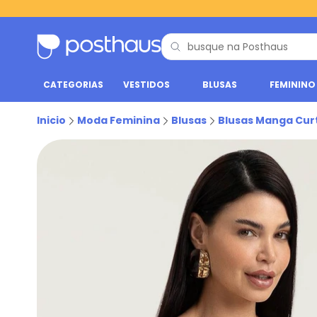
CATEGORIAS
VESTIDOS
BLUSAS
FEMININO
Inicio
Moda Feminina
Blusas
Blusas Manga Cur