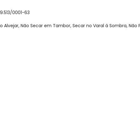
59.513/0001-63
o Alvejar, Não Secar em Tambor, Secar no Varal á Sombra, Não 
gum dia do mês, para o menor tamanho disponível.