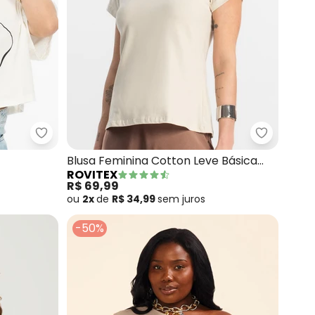
 Tricô
Endless - T- Shirt Feminina (Bege)
Rovitex -
Blusa Feminina Cotton Leve Básica
ROVITEX
(Bege)
R$ 69,99
ou
2x
de
R$ 34,99
sem
juros
-50%