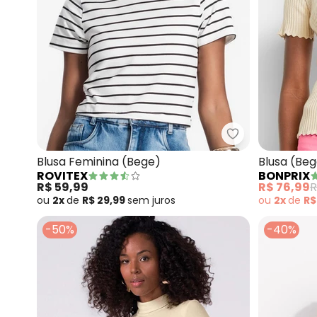
Rovitex - Blusa
Blusa Feminina (Bege)
Blusa (Beg
ROVITEX
BONPRIX
R$ 59,99
R$ 76,99
R
ou
2x
de
R$ 29,99
sem
juros
ou
2x
de
R$
-50%
-40%