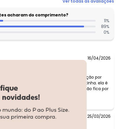
Ver todas as avaliações
entes acharam do comprimento?
11
%
89
%
0
%
16/04/2026
melhores..Mas pelo preço, peguei na promoção por
1,66. Busto 88 .Peguei M pra ficar mais soltinha. ela é
ende a calça se não for cintura alta ela não fica por
25/03/2026