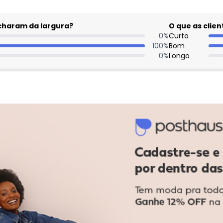
acharam da largura?
O que as cli
0
%
Curto
100
%
Bom
0
%
Longo
Comentário:
tecido não é dos 
40,00 tenho 65kg e 
quase um crop, dep
dentro