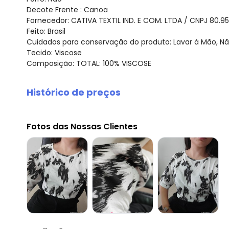
Decote Frente : Canoa
Fornecedor: CATIVA TEXTIL IND. E COM. LTDA / CNPJ 80.9
Feito: Brasil
Cuidados para conservação do produto: Lavar á Mão, Nã
Tecido: Viscose
Composição: TOTAL: 100% VISCOSE
Histórico de preços
O preço apresentado abaixo é o menor oferecido em al
agosto/2026
Fotos das Nossas Clientes
julho/2026
junho/2026
maio/2026
abril/2026
março/2026
fevereiro/2026