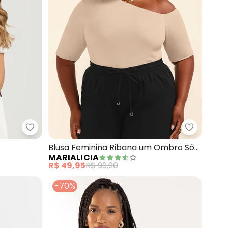
Gris - Blusa em Viscose (Bege)
Marialíci
Blusa Feminina Ribana um Ombro Só
MARIALÍCIA
(Bege)
R$ 49,95
R$ 99,90
-70%