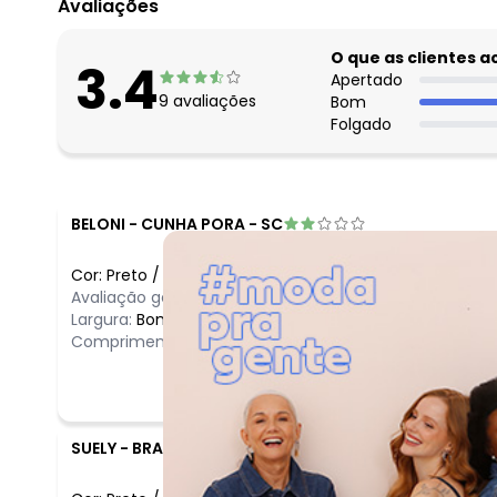
Avaliações
O que as clientes 
3.4
Apertado
9
avaliações
Bom
Folgado
BELONI
-
CUNHA PORA - SC
Cor:
Preto
/
M
Avaliação geral do produto:
Ruim
Largura:
Bom
Comprimento:
Bom
SUELY
-
BRASILIA - DF