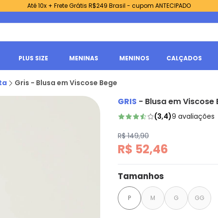
Até 10x + Frete Grátis R$249 Brasil - cupom ANTECIPADO
PLUS SIZE
MENINAS
MENINOS
CALÇADOS
ta
Gris - Blusa em Viscose Bege
GRIS
-
Blusa em Viscose
(
3,4
)
9
avaliações
R$ 149,90
R$ 52,46
Tamanhos
P
M
G
GG