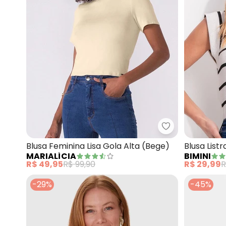
Marialícia - Bl
Blusa Feminina Lisa Gola Alta (Bege)
Blusa List
MARIALÍCIA
BIMINI
R$ 49,95
R$ 99,90
R$ 29,99
R
-29%
-45%