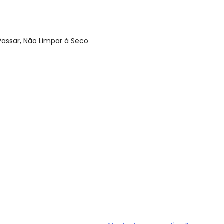
Passar, Não Limpar á Seco
N/D*
N/D*
N/D*
R$ 44,97
N/D*
R$ 49
R$ 104,93