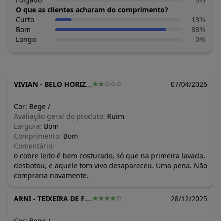
O que as clientes acharam do comprimento?
Curto
13
%
Bom
88
%
Longo
0
%
VIVIAN
-
BELO HORIZONTE - MG
07/04/2026
Cor:
Bege
/
Avaliação geral do produto:
Ruim
Largura:
Bom
Comprimento:
Bom
Comentário:
o cobre leito é bem costurado, só que na primeira lavada,
desbotou, e aquele tom vivo desapareceu. Uma pena. Não
compraria novamente.
ARNI
-
TEIXEIRA DE FREITAS - BA
28/12/2025
Cor:
Bege
/