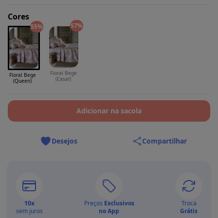
Cores
57%
55%
Floral Bege
Floral Bege
(Casal)
(Queen)
Adicionar na sacola
Desejos
Compartilhar
10
x
Preços
Exclusivos
Troca
sem juros
no App
Grátis