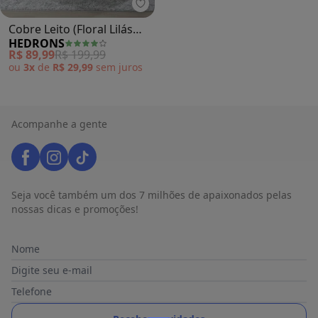
Hedrons - Cobre Leito (Floral Lilá
Cobre Leito (Floral Lilás
HEDRONS
(Queen)) 1 Peça
R$ 89,99
R$ 199,99
ou
3x
de
R$ 29,99
sem
juros
Acompanhe a gente
Seja você também um dos 7 milhões de apaixonados pelas
nossas dicas e promoções!
Nome
Digite seu e-mail
Telefone