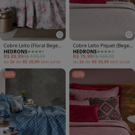
Hedrons - Cobre Leito (Floral Be
He
Cobre Leito (Floral Bege
Cobre Leito Piquet (Bege
HEDRONS
HEDRONS
(Queen)) 1 Peça
(Queen)) 1 Peça
R$ 89,99
R$ 199,99
R$ 79,99
R$ 169,99
ou
3x
de
R$ 29,99
sem
juros
ou
2x
de
R$ 39,99
sem
juros
-55%
-52%