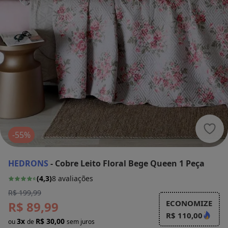
Hedr
-55%
HEDRONS
-
Cobre Leito Floral Bege Queen 1 Peça
(
4,3
)
8
avaliações
R$ 199,99
ECONOMIZE
R$ 89,99
R$ 110,00
3x
R$ 30,00
ou
de
sem juros