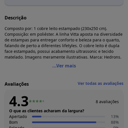
Descrição
Composto por: 1 cobre leito estampado (230x250 cm).
Composição: em poliéster. A linha Vitta aposta na diversidade
de estampas para entregar conforto e beleza para o quarto,
falando de perto a diferentes lifetyles. O cobre leito é dupla
face estampado, possui acabamento ultrassonic e tecido
matelado. Imagens meramente ilustrativas. Marca: Hedrons.
Hedrons - Cobre Leito Floral Bege Queen 1 Peça
...Ver mais
Código do produto: 3545109
Composto por:
Ver todas as avaliações
Avaliações
1 cobre leito estampado (230x250 cm).
Composição: em poliéster.
4.3
A linha Vitta aposta na diversidade de estampas para
8
avaliações
entregar conforto e beleza para o quarto, falando de perto a
diferentes lifetyles. O cobre leito é dupla face estampado,
O que as clientes acharam da largura?
possui acabamento ultrassonic e tecido matelado.
Apertado
13
%
Imagens meramente ilustrativas.
Bom
88
%
Marca: Hedrons.
Folgado
0
%