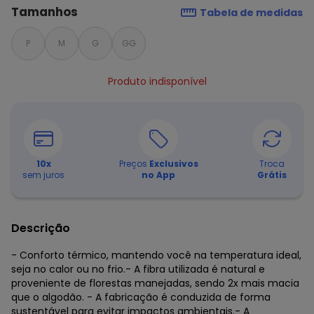
Tamanhos
Tabela de medidas
P
M
G
GG
Produto indisponível
10
x
Preços
Exclusivos
Troca
sem juros
no App
Grátis
Descrição
- Conforto térmico, mantendo você na temperatura ideal,
seja no calor ou no frio.- A fibra utilizada é natural e
proveniente de florestas manejadas, sendo 2x mais macia
que o algodão. - A fabricação é conduzida de forma
sustentável para evitar impactos ambientais.- A