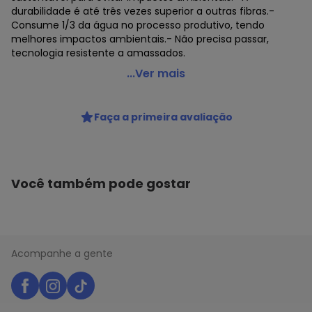
durabilidade é até três vezes superior a outras fibras.-
Consume 1/3 da água no processo produtivo, tendo
melhores impactos ambientais.- Não precisa passar,
tecnologia resistente a amassados.
Hiatto Confecção - Camiseta Tech Visco Feminina
...Ver mais
Mescla Grafite
Código do produto: 8222869
Faça a primeira avaliação
Modelagem: Slim
Comprimento da Manga: Curta
Forro: Não
Cinto: Não acompanha
Decote Frente : Redondo
Você também pode gostar
Fornecedor: RRP COMERCIO DE CONFECCOES LTDA / CNPJ
10.436.142/0001-50
Feito: Brasil
Cuidados para conservação do produto: Recomendamos
lavar em ciclo delicado, com temperatura máxima de 40
Acompanhe a gente
°C. Não deixar de molho, não torcer e não usar alvejantes.
Secar em varal, não usar tambor/secadora. Não é
necessário passar.
Observação: Feita com fibra de origem natural, ela se