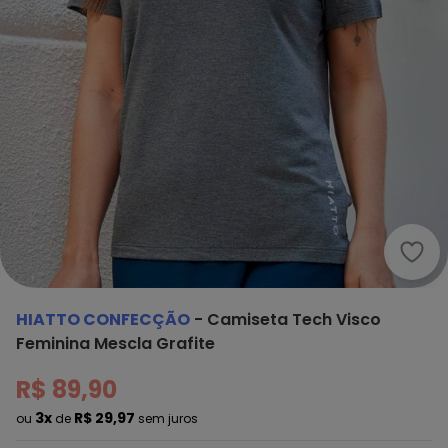
Hiat
HIATTO CONFECÇÃO
-
Camiseta Tech Visco
Feminina Mescla Grafite
R$ 89,90
3x
R$ 29,97
ou
de
sem juros