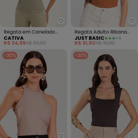
Ju
Cati
Regata em Canelado
Regata Adulto Ribana
CATIVA
JUST BASIC
(Marrom Claro)
Canelada (Marrom)
R$ 34,95
R$ 69,90
R$ 31,92
R$ 39,90
-30%
-30%