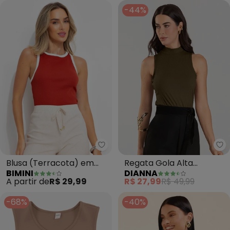
-44%
Bimini - Blusa (Terracota) em 
Di
Blusa (Terracota) em
Regata Gola Alta
BIMINI
DIANNA
Canelado
Feminina (Marrom)
A partir de
R$ 29,99
R$ 27,99
R$ 49,99
-68%
-40%