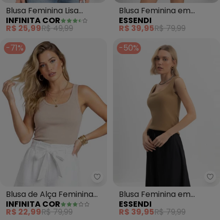
Blusa Feminina Lisa
Blusa Feminina em
INFINITA COR
ESSENDI
(Marrom)
Ribana (Marrom)
R$ 25,99
R$ 49,99
R$ 39,95
R$ 79,99
-71%
-50%
Infinita Cor - Blusa de Alça Fe
Es
Blusa de Alça Feminina
Blusa Feminina em
INFINITA COR
ESSENDI
(Marrom)
Ribana (Marrom)
R$ 22,99
R$ 79,99
R$ 39,95
R$ 79,99