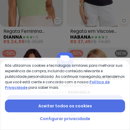
Dianna - Regata Feminina Cane
Regata Feminina
Regata em Viscose
DIANNA
HABANA
Canelada (Verde)
(Preto)
R$ 24,99
R$ 39,99
R$ 37,45
R$ 74,90
-59%
-60%
NEW
Nós utilizamos cookies e tecnologias similares para melhorar sua
experiência de compra, incluindo conteúdo relevante e
publicidade personalizada. Ao continuar navegando, entendemos
Compre pelo app e ganhe
12% OFF + frete grátis
que você está ciente e concorda com a nossa
Política de
na sua primeira compra
Privacidade
para saber mais.
Use o cupom
BEMVINDA
Baixar app Posthaus
Aceitar todos os cookies
Agora não
Configurar privacidade