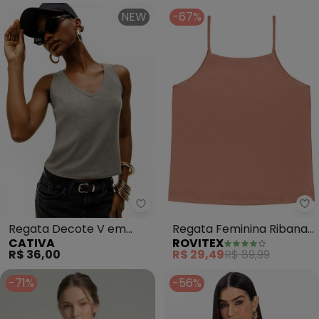
NEW
-67%
Cativa - Regata Decote V em 
Ro
Regata Decote V em
Regata Feminina Ribana
CATIVA
ROVITEX
Canelado (Marrom
de Viscose (Marrom)
R$ 36,00
R$ 29,49
R$ 89,99
Claro)
-71%
-56%