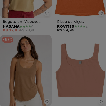
Ro
Habana
Regata em Viscose
Blusa de Alça
HABANA
ROVITEX
(Caramelo)
Viscotorcion Básica
R$ 37,96
R$ 94,90
R$ 39,99
(Marrom)
-53%
Infinita Cor - Regata Feminina
Ro