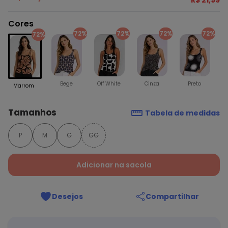
R$ 21,99
Cores
72%
72%
72%
72%
72%
Bege
Off White
Cinza
Preto
Marrom
Tamanhos
Tabela de medidas
P
M
G
GG
Adicionar na sacola
Desejos
Compartilhar