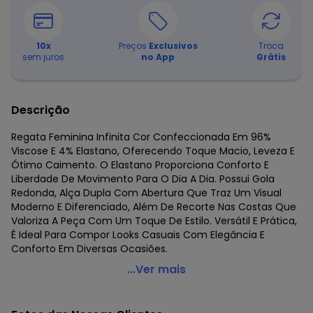
10
x
Preços
Exclusivos
Troca
sem juros
no App
Grátis
Descrição
Regata Feminina Infinita Cor Confeccionada Em 96%
Viscose E 4% Elastano, Oferecendo Toque Macio, Leveza E
Ótimo Caimento. O Elastano Proporciona Conforto E
Liberdade De Movimento Para O Dia A Dia. Possui Gola
Redonda, Alça Dupla Com Abertura Que Traz Um Visual
Moderno E Diferenciado, Além De Recorte Nas Costas Que
Valoriza A Peça Com Um Toque De Estilo. Versátil E Prática,
É Ideal Para Compor Looks Casuais Com Elegância E
Conforto Em Diversas Ocasiões.
Infinita Cor - Regata Abertura na Alça Floral Marrom
...Ver mais
Código do produto: 8493240
Fornecedor: ROVITEX IND E COM DE MALHAS LTDA / CNPJ