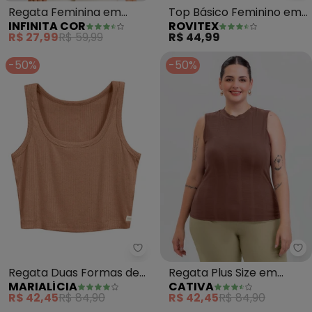
Regata Feminina em
Top Básico Feminino em
INFINITA COR
ROVITEX
Malha Golf (Marrom)
Ribana (Marrom)
R$ 27,99
R$ 59,99
R$ 44,99
-50%
-50%
Marialícia - Regata Duas Form
Ca
Regata Duas Formas de
Regata Plus Size em
MARIALÍCIA
CATIVA
Uso (Marrom)
Canelado (Marrom)
R$ 42,45
R$ 84,90
R$ 42,45
R$ 84,90