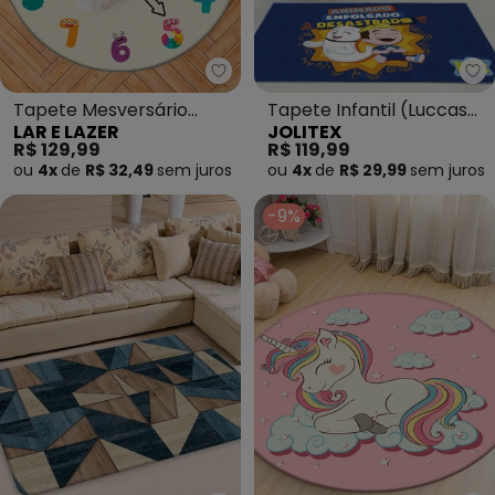
Lar e Lazer - Tapete Mesversá
Jo
Tapete Mesversário
Tapete Infantil (Luccas
LAR E LAZER
JOLITEX
Redondo (Números) 84
Neto e Foca) 70x100 cm
R$ 129,99
R$ 119,99
cm
ou
4x
de
R$ 32,49
sem
juros
ou
4x
de
R$ 29,99
sem
juros
-9%