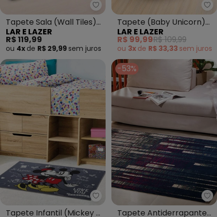
Lar e Lazer - Tapete Sala (Wall 
La
Tapete Sala (Wall Tiles)
Tapete (Baby Unicorn)
LAR E LAZER
LAR E LAZER
100x140 cm
84 cm
R$ 119,99
R$ 99,99
R$ 109,99
ou
4x
de
R$ 29,99
sem
juros
ou
3x
de
R$ 33,33
sem
juros
-53%
Jolitex - Tapete Infantil (Micke
La
Tapete Infantil (Mickey e
Tapete Antiderrapante