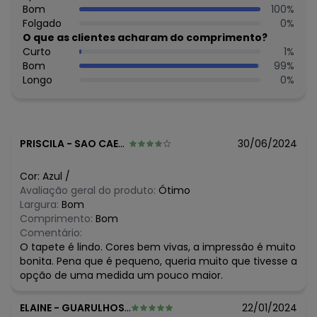
Proporcione às crianças um ambiente estimulante e
Bom
100
%
aconchegante com nossos tapetes infantis.
Folgado
0
%
Imagens meramente ilustrativas.
O que as clientes acharam do comprimento?
Curto
1
%
Bom
99
%
Longo
0
%
PRISCILA
-
SAO CAETANO DO SUL - SP
30/06/2024
Cor:
Azul
/
Avaliação geral do produto:
Ótimo
Largura:
Bom
Comprimento:
Bom
Comentário:
O tapete é lindo. Cores bem vivas, a impressão é muito
bonita. Pena que é pequeno, queria muito que tivesse a
opção de uma medida um pouco maior.
ELAINE
-
GUARULHOS - SP
22/01/2024