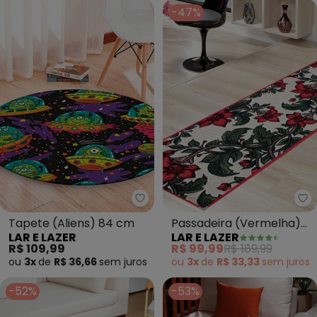
-47%
Lar e Lazer - Tapete (Aliens) 8
La
Tapete (Aliens) 84 cm
Passadeira (Vermelha)
LAR E LAZER
LAR E LAZER
66x180 cm
R$ 109,99
R$ 99,99
R$ 189,99
ou
3x
de
R$ 36,66
sem
juros
ou
3x
de
R$ 33,33
sem
juros
-52%
-53%