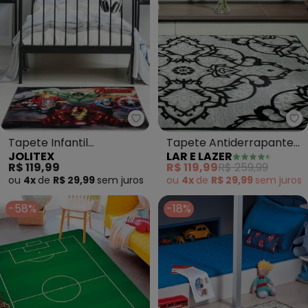
Jolitex - Tapete Infantil (Aven
La
Tapete Infantil
Tapete Antiderrapante
JOLITEX
LAR E LAZER
(Avengers) 70x100 cm
(Preto) 100x150 cm
R$ 119,99
R$ 119,99
R$ 259,99
ou
4x
de
R$ 29,99
sem
juros
ou
4x
de
R$ 29,99
sem
juros
-58%
-18%