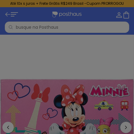
Até 10x s juros + Frete Grátis R$249 Brasil -Cupom PRORROGOU