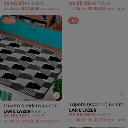
R$ 119,99
R$ 139,99
R$ 99,99
R$ 179,99
70x100 cm
ou
4x
de
R$ 29,99
sem
juros
ou
3x
de
R$ 33,33
sem
juros
-53%
-9%
La
Lar e Lazer - Tapete Antiderra
Tapete (Roarrrr) 84 cm
Tapete Antiderrapante
LAR E LAZER
LAR E LAZER
(Preto) 100x150 cm
R$ 99,99
R$ 109,99
R$ 119,99
R$ 259,99
ou
3x
de
R$ 33,33
sem
juros
ou
4x
de
R$ 29,99
sem
juros