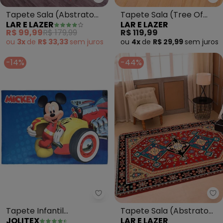
Lar e Lazer - Tapete Sala (Abst
La
Tapete Sala (Abstrato
Tapete Sala (Tree Of
LAR E LAZER
LAR E LAZER
Azul) 100x140 cm
Life) 100x140 cm
R$ 99,99
R$ 179,99
R$ 119,99
ou
3x
de
R$ 33,33
sem
juros
ou
4x
de
R$ 29,99
sem
juros
-14%
-44%
Jolitex - Tapete Infantil Antid
La
Tapete Infantil
Tapete Sala (Abstrato
JOLITEX
LAR E LAZER
Antiderrapante (Mickey)
Marrom)100x140 cm Cm