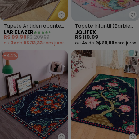
Lar e Lazer - Tapete Antiderra
Jo
Tapete Antiderrapante
Tapete Infantil (Barbie
LAR E LAZER
JOLITEX
(Tabaco) 100x150 cm
Borboletas) 70x100 cm
R$ 99,99
R$ 209,99
R$ 119,99
ou
3x
de
R$ 33,33
sem
juros
ou
4x
de
R$ 29,99
sem
juros
-44%