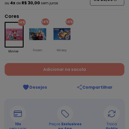
4x
R$ 30,00
ou
de
sem juros
Cores
14%
14%
14%
Frozen
Mickey
Minnie
Adicionar na sacola
Desejos
Compartilhar
10
x
Preços
Exclusivos
Troca
sem juros
no App
Grátis