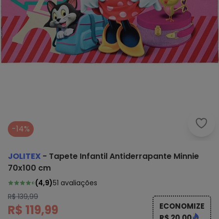
Joli
-14%
JOLITEX
-
Tapete Infantil Antiderrapante Minnie
70x100 cm
(
4,9
)
51
avaliações
R$ 139,99
ECONOMIZE
R$ 119,99
R$ 20,00