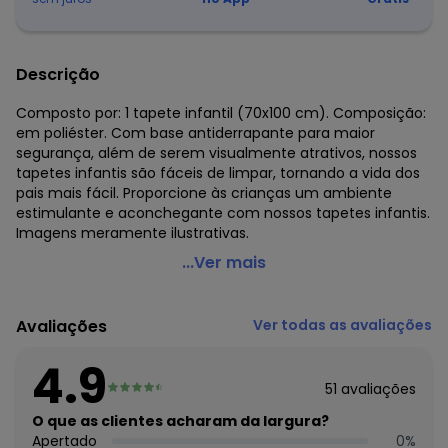
Descrição
Composto por: 1 tapete infantil (70x100 cm). Composição:
em poliéster. Com base antiderrapante para maior
segurança, além de serem visualmente atrativos, nossos
tapetes infantis são fáceis de limpar, tornando a vida dos
pais mais fácil. Proporcione às crianças um ambiente
estimulante e aconchegante com nossos tapetes infantis.
Imagens meramente ilustrativas.
Jolitex - Tapete Infantil Antiderrapante Minnie 70x100
...Ver mais
cm
Código do produto: 3288081
Avaliações
Ver todas as avaliações
Composto por:
1 tapete infantil (70x100 cm).
4.9
Composição: em poliéster.
51
avaliações
Com base antiderrapante para maior segurança, além de
serem visualmente atrativos, nossos tapetes infantis são
O que as clientes acharam da largura?
fáceis de limpar, tornando a vida dos pais mais fácil.
Apertado
0
%