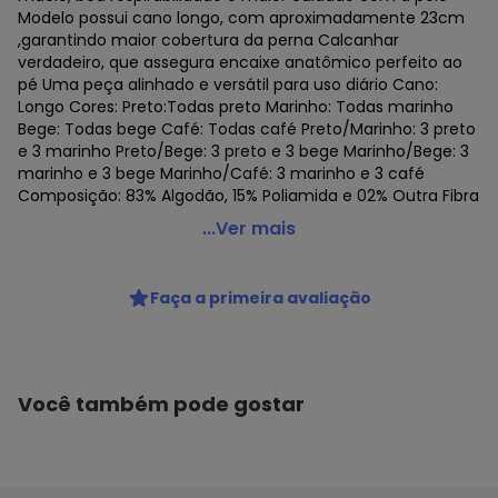
Modelo possui cano longo, com aproximadamente 23cm
,garantindo maior cobertura da perna Calcanhar
verdadeiro, que assegura encaixe anatômico perfeito ao
pé Uma peça alinhado e versátil para uso diário Cano:
Longo Cores: Preto:Todas preto Marinho: Todas marinho
Bege: Todas bege Café: Todas café Preto/Marinho: 3 preto
e 3 marinho Preto/Bege: 3 preto e 3 bege Marinho/Bege: 3
marinho e 3 bege Marinho/Café: 3 marinho e 3 café
Composição: 83% Algodão, 15% Poliamida e 02% Outra Fibra
Lupo - Kit com 6 pares de Meias Casual Lupo 1210-201
...Ver mais
Código do produto: 24288275
Colecao : SOCIAL
Faça a primeira avaliação
Você também pode gostar