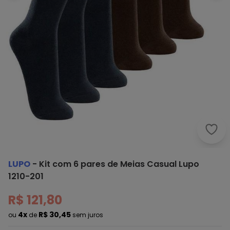
Lupo
LUPO
-
Kit com 6 pares de Meias Casual Lupo
1210-201
R$ 121,80
4x
R$ 30,45
ou
de
sem juros