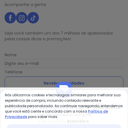
Acompanhe a gente
Seja você também um dos 7 milhões de apaixonados
pelas nossas dicas e promoções!
Nome
Digite seu e-mail
Telefone
Receber novidades
Nós utilizamos cookies e tecnologias similares para melhorar sua
Ao enviar o cadastro, você concorda com a nossa
Política
experiência de compra, incluindo conteúdo relevante e
de Privacidade
publicidade personalizada. Ao continuar navegando, entendemos
Compre pelo app e ganhe
12% OFF + frete grátis
que você está ciente e concorda com a nossa
Política de
na sua primeira compra
Privacidade
para saber mais.
Use o cupom
BEMVINDA