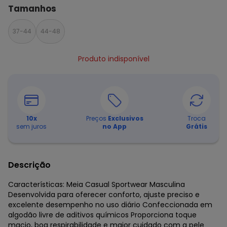
Tamanhos
37-44
44-48
Produto indisponível
10
x
Preços
Exclusivos
Troca
sem juros
no App
Grátis
Descrição
Características: Meia Casual Sportwear Masculina
Desenvolvida para oferecer conforto, ajuste preciso e
excelente desempenho no uso diário Confeccionada em
algodão livre de aditivos químicos Proporciona toque
macio, boa respirabilidade e maior cuidado com a pele