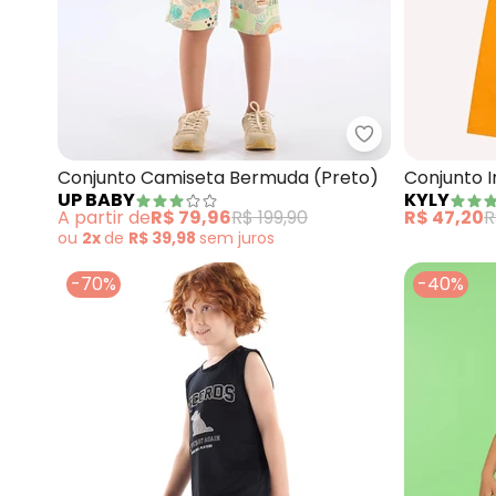
Up Baby - Con
Conjunto Camiseta Bermuda (Preto)
Conjunto I
UP BABY
KYLY
(Preto)
A partir de
R$ 79,96
R$ 199,90
R$ 47,20
R
ou
2x
de
R$ 39,98
sem
juros
-70%
-40%