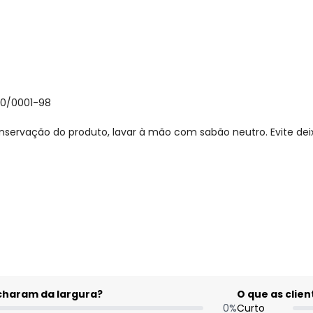
30/0001-98
nservação do produto, lavar à mão com sabão neutro. Evite de
gum dia do mês, para o menor tamanho disponível.
acharam da largura?
O que as cli
0
%
Curto