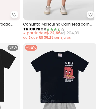
om Bermuda Infantil (Preto)
Kyly - Conjunto Infantil Menino Bordado (Preto)
Trick Nic
ordado
Conjunto Masculino Camiseta com
TRICK NICK
Bermuda (Preto)
A partir de
R$ 72,56
R$ 204,99
ou
2x
de
R$ 36,28
sem
juros
NEW
-55%