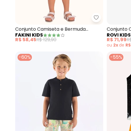
Fakini Kids - 
Conjunto Camiseta e Bermuda
Conjunto 
FAKINI KIDS
ROVI KIDS
(Preto)
Infantil (P
R$ 58,45
R$ 129,90
R$ 71,99
R
ou
2x
de
R$
-60%
-55%