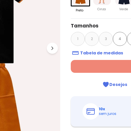
Cinza
Verde
Preto
Tamanhos
1
2
3
4
Tabela de medidas
Desejos
10
x
sem juros