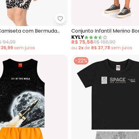
Conjunto Camiseta e Bermuda (Preto)
Rovi Kids - Conjunto Camiseta c
Camiseta com Bermuda
Conjunto Infantil Menino B
KYLY
reto)
(Preto)
$ 94,99
R$ 75,56
R$ 188,90
 35,99
sem
juros
ou
2x
de
R$ 37,78
sem
juros
-22%