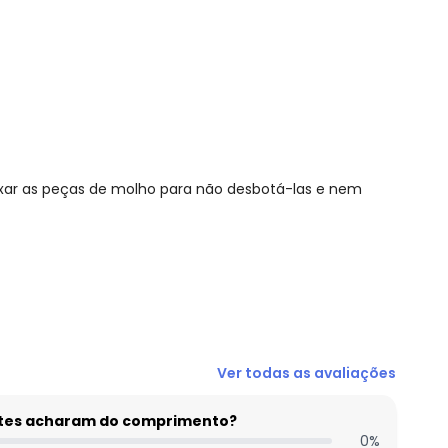
ixar as peças de molho para não desbotá-las e nem
N/D*
Ver todas as avaliações
R$ 61,96
R$ 69,7
entes acharam do comprimento?
R$ 77,45
0
%