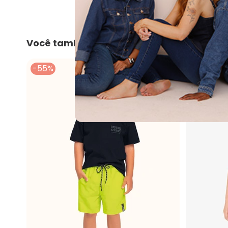
Você também pode gostar
-55%
-24%