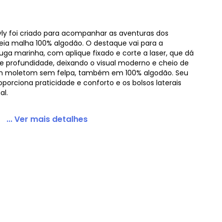
yly foi criado para acompanhar as aventuras dos
ia malha 100% algodão. O destaque vai para a
taruga Preto
uga marinha, com aplique fixado e corte a laser, que dá
a e profundidade, deixando o visual moderno e cheio de
m moletom sem felpa, também em 100% algodão. Seu
porciona praticidade e conforto e os bolsos laterais
al.
... Ver mais detalhes