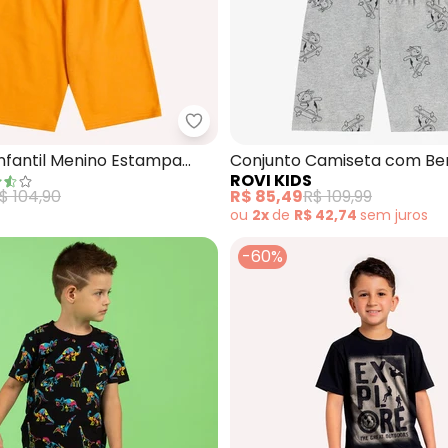
junto Camiseta Bermuda (Preto)
Kyly - Conjunto Infantil Menino
nfantil Menino Estampa
Conjunto Camiseta com B
ROVI KIDS
Infantil (Preto)
$ 104,90
R$ 85,49
R$ 109,99
ou
2x
de
R$ 42,74
sem
juros
-60%