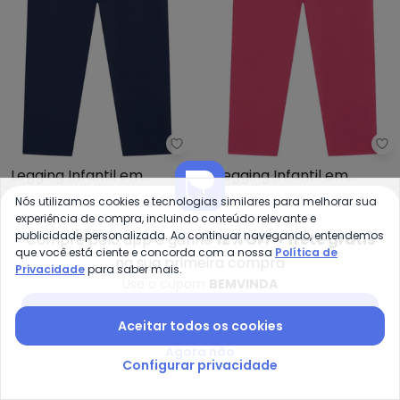
Marlan - Legging Infantil em Mo
Ma
Legging Infantil em
Legging Infantil em
MARLAN
MARLAN
Molecotton Felpado
Molecotton Felpado
Nós utilizamos cookies e tecnologias similares para melhorar sua
R$ 22,47
R$ 74,90
R$ 22,47
R$ 74,90
(Azul)
(Rosa)
experiência de compra, incluindo conteúdo relevante e
publicidade personalizada. Ao continuar navegando, entendemos
Compre pelo app e ganhe
12% OFF + frete grátis
-45%
-70%
que você está ciente e concorda com a nossa
Política de
na sua primeira compra
Privacidade
para saber mais.
Use o cupom
BEMVINDA
Baixar app Posthaus
Aceitar todos os cookies
Agora não
Configurar privacidade