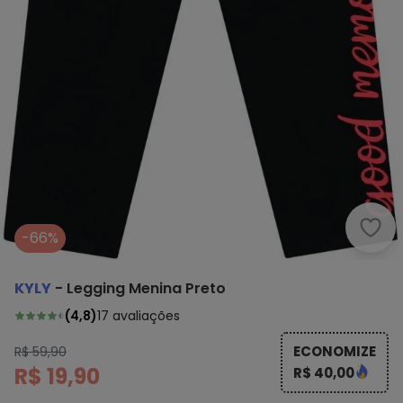
Kyly
-66%
KYLY
-
Legging Menina Preto
(
4,8
)
17
avaliações
ECONOMIZE
R$ 59,90
R$ 19,90
R$ 40,00