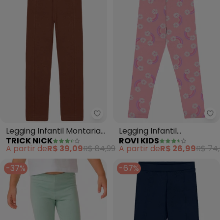
Trick Nick - Legging Infantil M
Ro
Legging Infantil Montaria
Legging Infantil
TRICK NICK
ROVI KIDS
Molecotton (Marrom)
Estampada (Rosa)
A partir de
R$ 39,09
R$ 84,99
A partir de
R$ 26,99
R$ 74
-37%
-67%