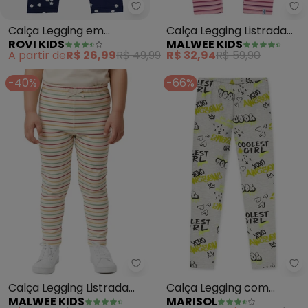
Rovi Kids - Calça Legging em Mo
Ma
Calça Legging em
Calça Legging Listrada
ROVI KIDS
MALWEE KIDS
Molecotton (Azul)
em Ribana (Rosa)
A partir de
R$ 26,99
R$ 49,99
R$ 32,94
R$ 59,90
-40%
-66%
Malwee Kids - Calça Legging Lis
Calça Legging Listrada
Calça Legging com
MALWEE KIDS
MARISOL
em Ribana (Off White)
Aroma Infantil (Cinza)