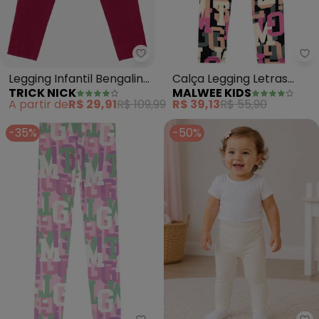
Trick Nick - Legging Infantil Ben
Ma
Legging Infantil Bengaline
Calça Legging Letras
TRICK NICK
MALWEE KIDS
(Rosa)
(Salmão)
A partir de
R$ 29,91
R$ 109,99
R$ 39,13
R$ 55,90
-35%
-50%