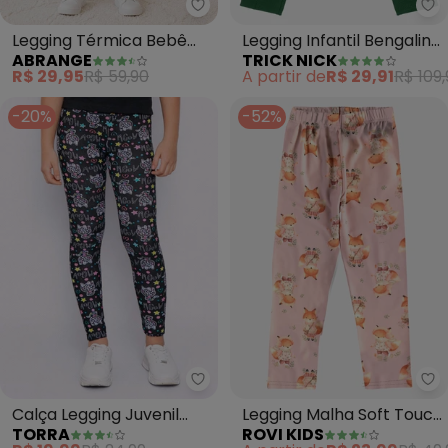
Abrange - Legging Térmica Be
Tr
Legging Térmica Bebê
Legging Infantil Bengaline
ABRANGE
TRICK NICK
Menina Panda (Nude)
(Verde)
R$ 29,95
R$ 59,90
A partir de
R$ 29,91
R$ 109,
-20%
-52%
Torra - Calça Legging Juvenil So
Ro
Calça Legging Juvenil
Legging Malha Soft Touch
TORRA
ROVI KIDS
Sortida (Preto)
(Rosa)