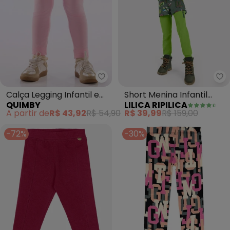
Quimby - Calça Legging Infanti
Li
Calça Legging Infantil em
Short Menina Infantil
QUIMBY
LILICA RIPILICA
Cotton Rosa
(Verde)
A partir de
R$ 43,92
R$ 54,90
R$ 39,99
R$ 159,00
-72%
-30%