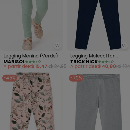
Marisol - Legging Menina (Verd
Tr
Legging Menina (Verde)
Legging Molecotton
MARISOL
TRICK NICK
(Azul)
A partir de
R$ 15,47
R$ 24,95
A partir de
R$ 40,80
R$ 124
-45%
-70%