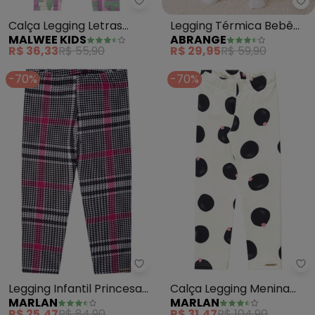
Malwee Kids - Calça Legging Let
Ab
Calça Legging Letras
Legging Térmica Bebê
MALWEE KIDS
ABRANGE
(Rosa Claro)
Menina (Nude)
R$ 36,33
R$ 55,90
R$ 29,95
R$ 59,90
-70%
-70%
Marlan - Legging Infantil Prince
Ma
Legging Infantil Princesa
Calça Legging Menina
MARLAN
MARLAN
de Gales (Rosa)
Molecotton Estampada
R$ 25,47
R$ 84,90
R$ 31,47
R$ 104,90