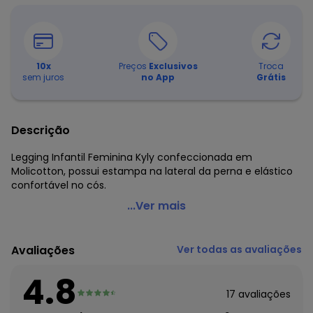
10
x
Preços
Exclusivos
Troca
sem juros
no App
Grátis
Descrição
Legging Infantil Feminina Kyly confeccionada em
Molicotton, possui estampa na lateral da perna e elástico
confortável no cós.
Kyly - Legging Menina Preto
...Ver mais
Código do produto: 6782073
Modelagem: Justa
Avaliações
Ver todas as avaliações
Comprimento: Longo
Cintura: Média
4.8
Fornecedor: KYLY INDUSTRIA TEXTIL LTDA / CNPJ
17
avaliações
78.855.830/0001-98