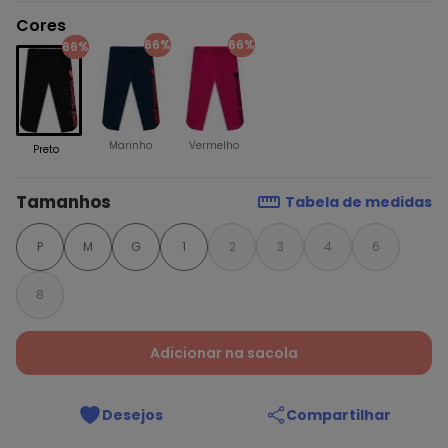
Cores
66%
66%
66%
Marinho
Vermelho
Preto
Tamanhos
Tabela de medidas
P
M
G
1
2
3
4
6
8
Adicionar na sacola
Desejos
Compartilhar