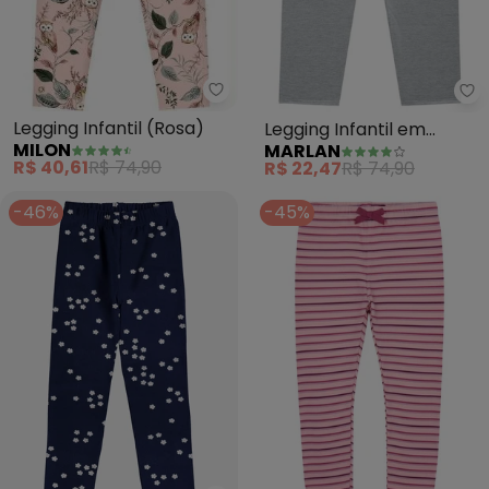
Milon - Legging Infantil (Rosa)
Ma
Legging Infantil (Rosa)
Legging Infantil em
MILON
MARLAN
Molecotton Felpado
R$ 40,61
R$ 74,90
R$ 22,47
R$ 74,90
(Cinza)
-46%
-45%