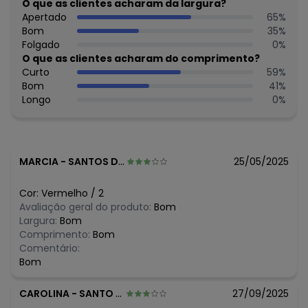
Feito: Brasil
O que as clientes acharam da largura?
Cuidados para conservação do produto: Para melhor
Apertado
65
%
conservação do produto, lavar à mão com sabão neutro.
Bom
35
%
Evite deixar as peças de molho para não desbotá-las e
Folgado
0
%
nem manchá-las. Passar até 110°.
O que as clientes acharam do comprimento?
Tecido: Molicotton
Curto
59
%
Composição: 96% algodão 4% elastano
Bom
41
%
Longo
0
%
Histórico de preços
O preço apresentado abaixo é o menor oferecido em
algum dia do mês, para o menor tamanho disponível.
R$ 19,9
agosto/2026
MARCIA
-
SANTOS DUMONT - MG
25/05/2025
N/D*
julho/2026
R$ 23,96
junho/2026
Cor:
Vermelho
/
2
R$ 23,96
maio/2026
Avaliação geral do produto:
Bom
R$ 23,96
abril/2026
Largura:
Bom
R$ 20,96
março/2026
Comprimento:
Bom
N/D*
fevereiro/2026
Comentário:
Bom
CAROLINA
-
SANTO ANDRE - SP
27/09/2025