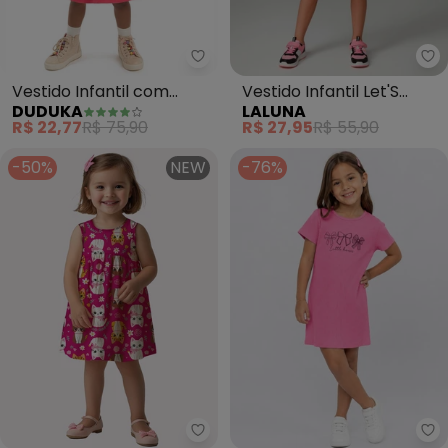
Duduka - Vestido Infantil com 
La
Vestido Infantil com
Vestido Infantil Let'S
DUDUKA
LALUNA
Babados (Rosa)
Grow (Pink)
R$ 22,77
R$ 75,90
R$ 27,95
R$ 55,90
-50%
NEW
-76%
Kyly - Vestido Infantil Menina G
Se