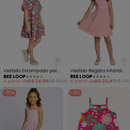
Bee Loop - Vestido Estampado 
Be
Vestido Estampado para
Vestido Regata Infantil
BEE LOOP
BEE LOOP
Menina (Rosa)
(Rosa)
A partir de
R$ 34,96
R$ 99,90
A partir de
R$ 22,47
R$ 74,
-35%
-51%