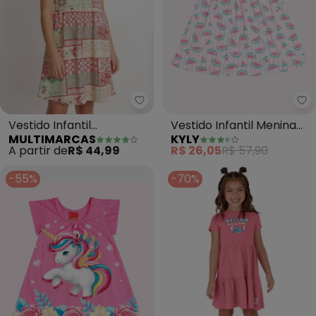
Multimarcas - Vestido Infantil
Ky
Vestido Infantil
Vestido Infantil Menina
MULTIMARCAS
KYLY
Estampado (Rosa)
Estampado (Rosa)
A partir de
R$ 44,99
R$ 26,05
R$ 57,90
-55%
-70%