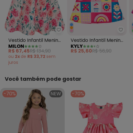
Milon - Vestido Infantil Menina 
Kyly 
Vestido Infantil Menina
Vestido Infantil Menina
MILON
KYLY
Flores Rosa
em Algodão Rosa
R$ 67,45
R$ 134,90
R$ 25,60
R$ 56,90
ou
2x
de
R$ 33,72
sem
juros
Você também pode gostar
-70%
NEW
-70%