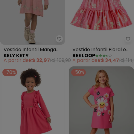
Kely Kety - Vestido Infantil M
Be
Vestido Infantil Manga
Vestido Infantil Floral em
KELY KETY
BEE LOOP
Longa com Babados
Cotton (Rosa)
A partir de
R$ 32,97
R$ 109,90
A partir de
R$ 34,47
R$ 114
(Rosa)
-70%
-50%