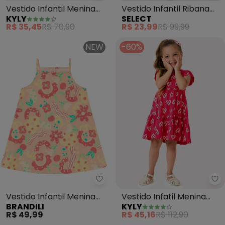
Vestido Infantil Menina
Vestido Infantil Ribana
KYLY
SELECT
Gatinhos (Rosa)
Canelada e Estampa
R$ 35,45
R$ 70,90
R$ 23,99
R$ 99,99
(Rosa)
NEW
-60%
Brandili - Vestido Infantil Meni
Ky
Vestido Infantil Menina
Vestido Infatil Menina
BRANDILI
KYLY
em Meia Malha (Rosa)
Corações (Rosa)
R$ 49,99
R$ 45,16
R$ 112,90