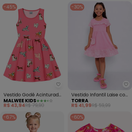
-45%
-30%
Malwee Kids - Vestido Godê Ac
To
Vestido Godê Acinturado
Vestido Infantil Laise com
MALWEE KIDS
TORRA
Estampado (Coral)
Brinde Bolsinha (Rosa)
R$ 43,94
R$ 79,90
R$ 41,99
R$ 59,99
-67%
-60%