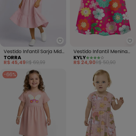
Torra - Vestido Infantil Sarja M
Ky
Vestido Infantil Sarja Midi
Vestido Infantil Menina
TORRA
KYLY
Alcinha Babados (Rosa)
Flores (Rosa)
R$ 45,49
R$ 69,99
R$ 24,90
R$ 50,90
-66%