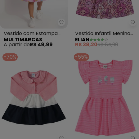
Multimarcas - Vestido com Est
El
Vestido com Estampa
Vestido Infantil Menina
MULTIMARCAS
ELIAN
Dinos (Rosa)
Floral Alegre (Rosa)
A partir de
R$ 49,99
R$ 38,20
R$ 84,90
-70%
-55%