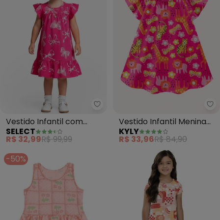
Select - Vestido Infantil com 
Ky
Vestido Infantil com
Vestido Infantil Menina
SELECT
KYLY
Manga Godê (Rosa)
em Algodão (Rosa)
R$ 32,99
R$ 99,99
R$ 33,96
R$ 84,90
-50%