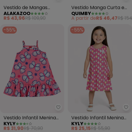
Alakazoo - Vestido de Mangas 
Qu
Vestido de Mangas
Vestido Manga Curta e
ALAKAZOO
QUIMBY
Curtas com Laço em
Faixa de Cabelo (Rosa)
R$ 43,96
R$ 109,90
A partir de
R$ 46,47
R$ 154
Malha (Rosa)
-55%
-55%
Kyly - Vestido Infantil Menina B
Ky
Vestido Infantil Menina
Vestido Infantil Menina
KYLY
KYLY
Borboletas (Rosa)
Estampado (Rosa)
R$ 31,90
R$ 70,90
R$ 25,15
R$ 55,90