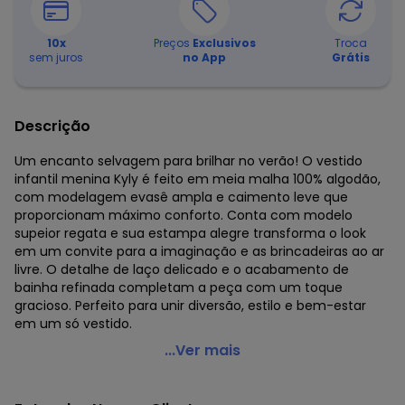
10
x
Preços
Exclusivos
Troca
sem juros
no App
Grátis
Descrição
Um encanto selvagem para brilhar no verão! O vestido
infantil menina Kyly é feito em meia malha 100% algodão,
com modelagem evasê ampla e caimento leve que
proporcionam máximo conforto. Conta com modelo
supeior regata e sua estampa alegre transforma o look
em um convite para a imaginação e as brincadeiras ao ar
livre. O detalhe de laço delicado e o acabamento de
bainha refinada completam a peça com um toque
gracioso. Perfeito para unir diversão, estilo e bem-estar
em um só vestido.
Kyly - Vestido Infantil Menina em Algodão Rosa
...Ver mais
Código do produto: 8216000
Modelagem: Ampla