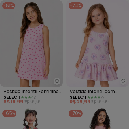
-81%
-74%
Select - Vestido Infantil Femin
Se
Vestido Infantil Feminino
Vestido Infantil com
SELECT
SELECT
Estampado (Rosa)
Alças e Babado (Rosa)
R$ 18,99
R$ 99,99
R$ 25,99
R$ 99,99
-65%
-70%