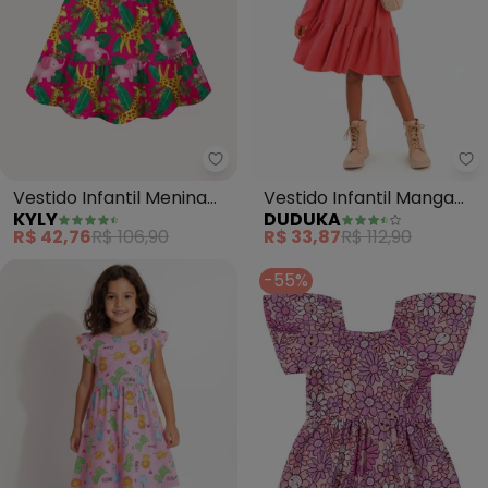
Kyly - Vestido Infantil Menina 
Du
Vestido Infantil Menina
Vestido Infantil Manga
KYLY
DUDUKA
em Algodão (Rosa)
Bufante (Rosa)
R$ 42,76
R$ 106,90
R$ 33,87
R$ 112,90
-55%