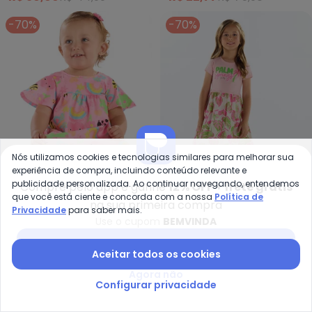
-70%
-70%
Nós utilizamos cookies e tecnologias similares para melhorar sua
experiência de compra, incluindo conteúdo relevante e
publicidade personalizada. Ao continuar navegando, entendemos
Compre pelo app e ganhe
12% OFF + frete grátis
que você está ciente e concorda com a nossa
Política de
na sua primeira compra
Privacidade
para saber mais.
Quimby - Vestido Doce Naturez
Qu
Use o cupom
BEMVINDA
Vestido Doce Natureza
Vestido Estampado
Baixar app Posthaus
QUIMBY
QUIMBY
Cotton (Rosa)
Cotton (Rosa)
Aceitar todos os cookies
A partir de
R$ 28,47
R$ 94,90
A partir de
R$ 35,97
R$ 119,
Agora não
-49%
-73%
Configurar privacidade