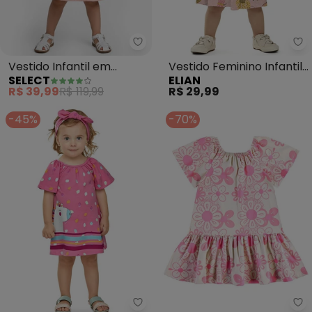
Select - Vestido Infantil em Mo
El
Vestido Infantil em
Vestido Feminino Infantil
SELECT
ELIAN
Molecotton (Rosa)
(Rosa)
R$ 39,99
R$ 119,99
R$ 29,99
-45%
-70%
Elian - Vestido Bebê Menina co
Be