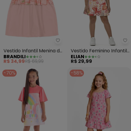
Brandili - Vestido Infantil Meni
El
Vestido Infantil Menina de
Vestido Feminino Infantil
BRANDILI
ELIAN
Cerejinha (Rosa)
(Rosa)
R$ 34,99
R$ 69,99
R$ 29,99
-70%
-58%