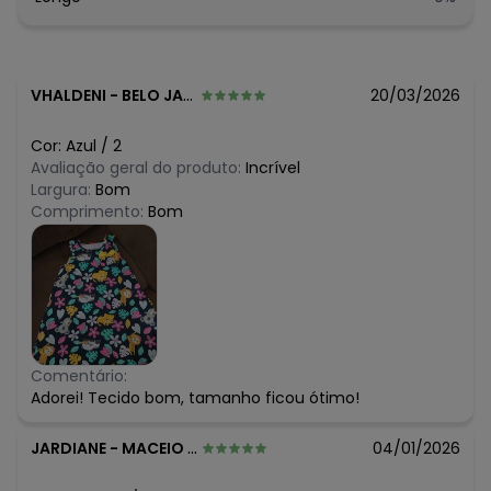
R$ 27,95
junho/2026
R$ 22,36
maio/2026
R$ 25,15
abril/2026
R$ 22,36
março/2026
VHALDENI
-
BELO JARDIM - PE
20/03/2026
R$ 24,75
fevereiro/2026
Cor:
Azul
/
2
Avaliação geral do produto:
Incrível
Largura:
Bom
Comprimento:
Bom
Comentário:
Adorei! Tecido bom, tamanho ficou ótimo!
JARDIANE
-
MACEIO - AL
04/01/2026