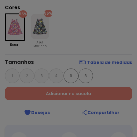
Cores
55%
55%
Azul
Rosa
Marinho
Tamanhos
Tabela de medidas
1
2
3
4
6
8
Adicionar na sacola
Desejos
Compartilhar