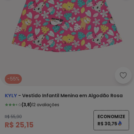
Kyly
-55%
KYLY
-
Vestido Infantil Menina em Algodão Rosa
(
3,8
)
12
avaliações
ECONOMIZE
R$ 55,90
R$ 25,15
R$ 30,75