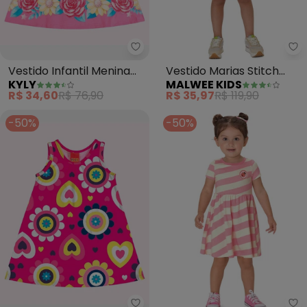
Kyly - Vestido Infantil Menina U
Ma
Vestido Infantil Menina
Vestido Marias Stitch
KYLY
MALWEE KIDS
Unicórnio (Rosa)
(Rosê)
R$ 34,60
R$ 76,90
R$ 35,97
R$ 119,90
-50%
-50%