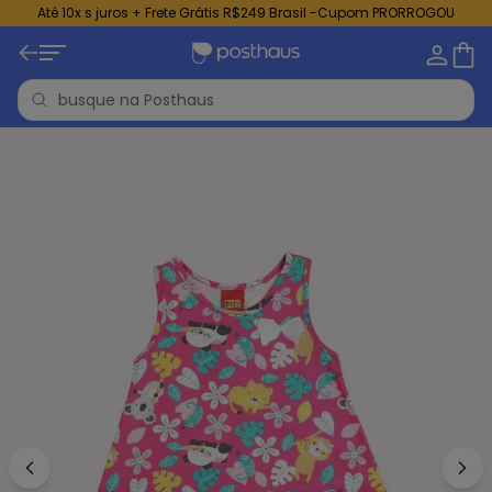
Até 10x s juros + Frete Grátis R$249 Brasil -Cupom PRORROGOU