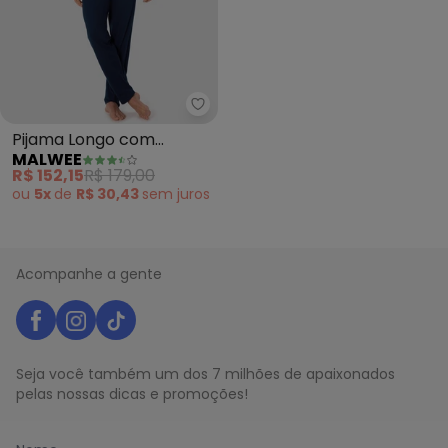
Malwee - Pijama Longo com Bor
Pijama Longo com
MALWEE
Bordado (Azul)
R$ 152,15
R$ 179,00
ou
5x
de
R$ 30,43
sem
juros
Acompanhe a gente
Seja você também um dos 7 milhões de apaixonados
pelas nossas dicas e promoções!