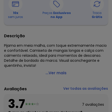
10
x
Preços
Exclusivos
Troca
sem juros
no App
Grátis
Descrição
Pijama em meia malha, com toque extremamente macio
e confortável. Camiseta de mangas longas e calça com
caimento relaxado, ideal para momentos de descanso.
Detalhe de bordado da marca. Visual aconchegante e
quentinho, invista!
Malwee - Pijama Longo com Bordado Taupe
...Ver mais
Código do produto: 8402186
Comprimento da Manga: Longa
Avaliações
Ver todas as avaliações
Comprimento: Longo
Decote Frente : Redondo
3.7
Fornecedor: MALWEE MALHAS LTDA / CNPJ 84.429.737/0001-
7
avaliações
14
Feito: Brasil