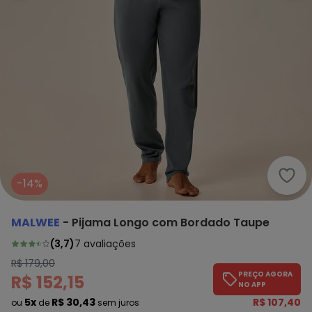
Malw
-14%
MALWEE
-
Pijama Longo com Bordado Taupe
(
3,7
)
7
avaliações
R$ 179,00
PREÇO AGORA
R$ 152,15
NO APP
5x
R$ 30,43
R$ 107,40
ou
de
sem juros