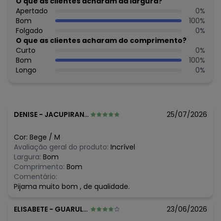
O que as clientes acharam da largura?
Cuidados para conservação do produto: Temperatura
Apertado
0
%
máxima de lavagem 30C. Não alvejar. Não passar sobre a
Bom
100
%
estampa.
Folgado
0
%
Observação: Cós: Aplicado com elástico embutido
O que as clientes acharam do comprimento?
Tecido: 100% Algodão
Curto
0
%
Composição: 100% Algodão
Bom
100
%
Longo
0
%
DENISE
-
JACUPIRANGA - SP
25/07/2026
Cor:
Bege
/
M
Avaliação geral do produto:
Incrível
Largura:
Bom
Comprimento:
Bom
Comentário:
Pijama muito bom , de qualidade.
ELISABETE
-
GUARULHOS - SP
23/06/2026