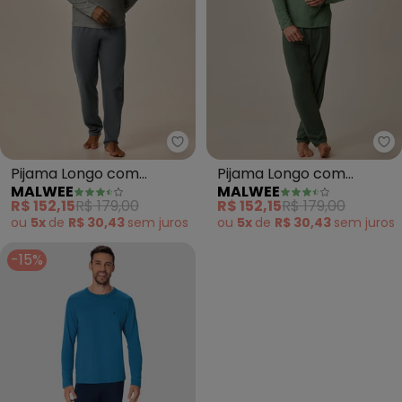
Malwee - Pijama Longo com Bo
Ma
Pijama Longo com
Pijama Longo com
MALWEE
MALWEE
Bordado (Taupe)
Bordado (Verde)
R$ 152,15
R$ 179,00
R$ 152,15
R$ 179,00
ou
5x
de
R$ 30,43
sem
juros
ou
5x
de
R$ 30,43
sem
juros
-15%