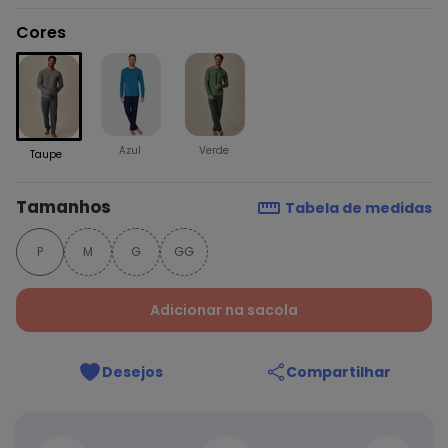
Cores
Azul
Verde
Taupe
Tamanhos
Tabela de medidas
P
M
G
GG
Adicionar na sacola
Desejos
Compartilhar