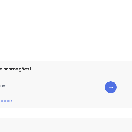
 e promoções!
one
cidade