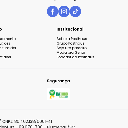
o
Institucional
endimento
Sobre a Posthaus
luções
Grupo Posthaus
nsumidor
Seja um parceiro
Moda pra Gente
fiável
Podcast da Posthaus
Segurança
 sua experiência de compra,
o continuar navegando,
Aceitar todos os co
olítica de Privacidade
para
 CNPJ: 80.462.138/0001-41
adenfurt - 89.070-700 - Blumenau/SC