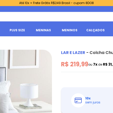
Até 10x + Frete Grátis R$249 Brasil - cupom 8DO8
PLUS SIZE
MENINAS
MENINOS
CALÇADOS
LAR E LAZER
-
Colcha Chu
R$ 219,99
7x
R$ 31
ou
de
10
x
sem juros