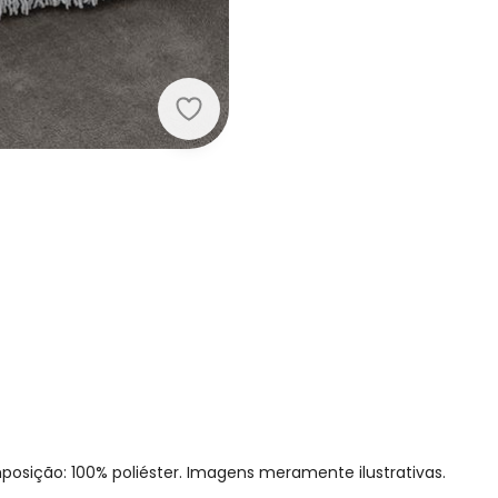
Lar e Lazer - Colcha Chumbo Casal
Nome
Digite seu e-mail
Telefone
sição: 100% poliéster. Imagens meramente ilustrativas.
Ao enviar o cadastro, você