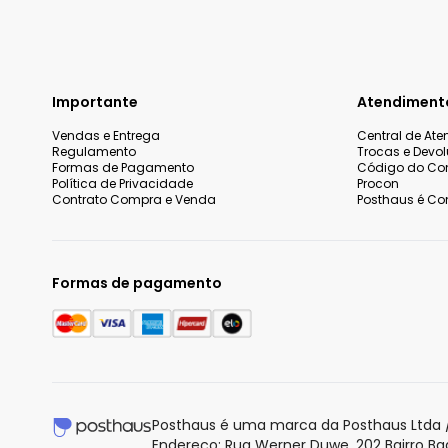
Importante
Atendiment
Vendas e Entrega
Central de At
Regulamento
Trocas e Devo
Formas de Pagamento
Código do Co
Política de Privacidade
Procon
Contrato Compra e Venda
Posthaus é Con
Formas de pagamento
Nós utilizamos cookies e tecnologias similares para melhorar
incluindo conteúdo relevante e publicidade personalizada. A
entendemos que você está ciente e concorda com a nossa
P
Posthaus é uma marca da Posthaus Ltda /
saber mais.
Endereço: Rua Werner Duwe, 202 Bairro B