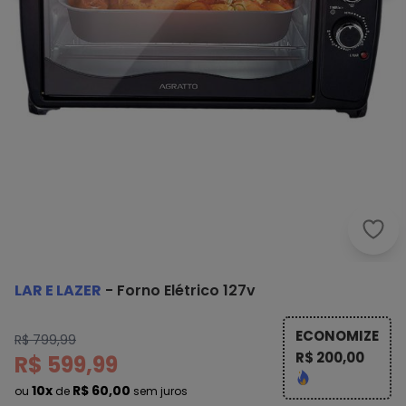
Lar 
LAR E LAZER
-
Forno Elétrico 127v
ECONOMIZE
R$ 799,99
R$ 200,00
R$ 599,99
10x
R$ 60,00
ou
de
sem juros