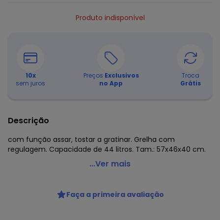
Produto indisponível
10
x
Preços
Exclusivos
Troca
sem juros
no App
Grátis
Descrição
com função assar, tostar a gratinar. Grelha com
regulagem. Capacidade de 44 litros. Tam.: 57x46x40 cm.
Lar e Lazer - Forno Elétrico 127v
...Ver mais
Código do produto: 3313893
Tecido: Aço
Faça a primeira avaliação
Composição: .
Histórico de preços