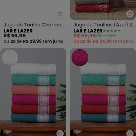
Lar e Lazer - Jogo de Toalha C
La
Jogo de Toalha Charme
Jogo de Toalhas (Azul) 2
LAR E LAZER
LAR E LAZER
(Marsala) 2 Peças
Peças
R$ 59,99
R$ 69,99
R$ 129,99
ou
2x
de
R$ 29,99
sem
juros
ou
2x
de
R$ 34,99
sem
juros