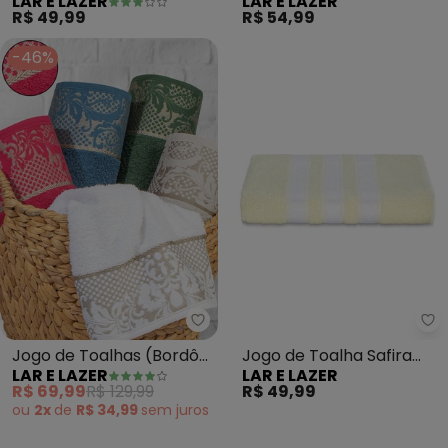
LAR E LAZER
LAR E LAZER
(Uva) 2 Peças
(Acerola) 2 Peças
R$ 49,99
R$ 54,99
-46%
Lar e Lazer - Jogo de Toalhas (
La
Jogo de Toalhas (Bordô)
Jogo de Toalha Safira
LAR E LAZER
LAR E LAZER
2 Peças
(Pérola) 2 Peças
R$ 69,99
R$ 129,99
R$ 49,99
ou
2x
de
R$ 34,99
sem
juros