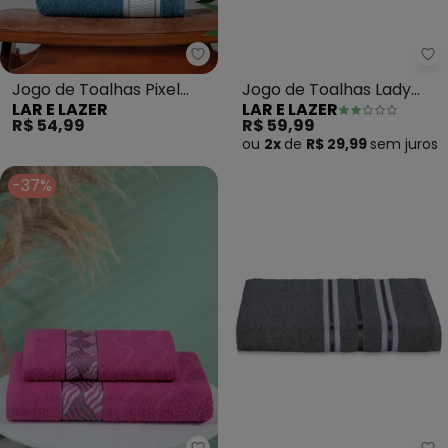
Lar e Lazer - Jogo de Toalhas Pi
La
Jogo de Toalhas Pixel
Jogo de Toalhas Lady
LAR E LAZER
LAR E LAZER
(Azul Marinho) 2 Peças
(Rubi) 2 Peças
R$ 54,99
R$ 59,99
ou
2x
de
R$ 29,99
sem
juros
-37%