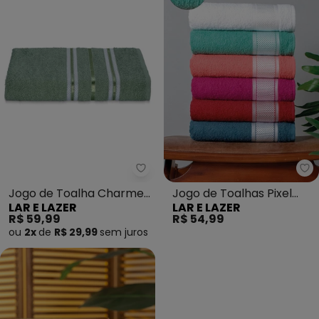
Lar e Lazer - Jogo de Toalha 
La
Jogo de Toalha Charme
Jogo de Toalhas Pixel
LAR E LAZER
LAR E LAZER
(Verde Bambu) 2 Peças
(Verde Casual) 2 Peças
R$ 59,99
R$ 54,99
ou
2x
de
R$ 29,99
sem
juros