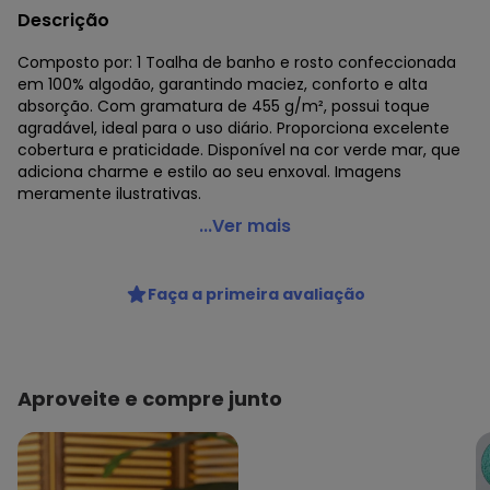
Descrição
Composto por: 1 Toalha de banho e rosto confeccionada
em 100% algodão, garantindo maciez, conforto e alta
absorção. Com gramatura de 455 g/m², possui toque
agradável, ideal para o uso diário. Proporciona excelente
cobertura e praticidade. Disponível na cor verde mar, que
adiciona charme e estilo ao seu enxoval. Imagens
meramente ilustrativas.
Lar e Lazer - Jogo de Toalha Safira Verde Mar 2 Peças
...Ver mais
Código do produto: 3940533
Composto por:
Faça a primeira avaliação
1 toalha de banho e 1 de rosto.
Composição: 100% algodão.
Tam.: Banho 1,50x0,76 cm; rosto 0,80x0,48 cm.
Gramatura: 455 g/m².
Cor: Verde mar.
Aproveite e compre junto
Imagens meramente ilustrativas.