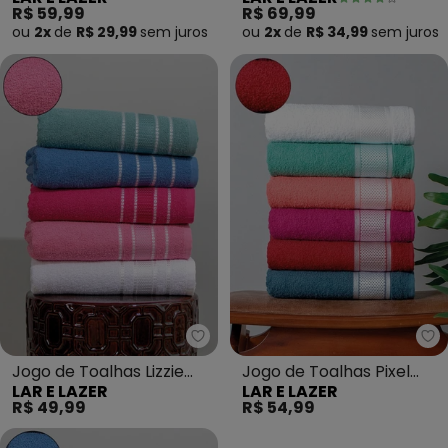
White) 2 Peças
(Francia) 2 Peças
R$ 59,99
R$ 69,99
ou
2x
de
R$ 29,99
sem
juros
ou
2x
de
R$ 34,99
sem
juros
Lar e Lazer - Jogo de Toalhas Li
La
Jogo de Toalhas Lizzie
Jogo de Toalhas Pixel
LAR E LAZER
LAR E LAZER
(Rosa Dalia) 2 Peças
(Bordô) 2 Peças
R$ 49,99
R$ 54,99