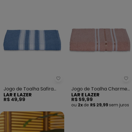
Lar e Lazer - Jogo de Toalha Saf
La
Jogo de Toalha Safira
Jogo de Toalha Charme
LAR E LAZER
LAR E LAZER
(Azul Jeans) 2 Peças
(Rosê) 2 Peças
R$ 49,99
R$ 59,99
ou
2x
de
R$ 29,99
sem
juros