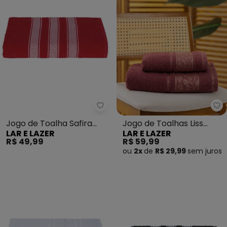
Lar e Lazer - Jogo de Toalha Sa
La
Jogo de Toalha Safira
Jogo de Toalhas Liss
LAR E LAZER
LAR E LAZER
(Vermelha) 2 Peças
(Bordô) 2 Peças
R$ 49,99
R$ 59,99
ou
2x
de
R$ 29,99
sem
juros