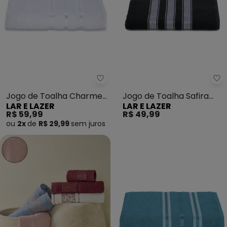
Lar e Lazer - Jogo de Toalha C
La
Jogo de Toalha Charme
Jogo de Toalha Safira
LAR E LAZER
LAR E LAZER
(Branca)2 Peças
(Preta) 2 Peças
R$ 59,99
R$ 49,99
ou
2x
de
R$ 29,99
sem
juros