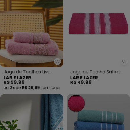
Lar e Lazer - Jogo de Toalhas Li
La
Jogo de Toalhas Liss
Jogo de Toalha Safira
LAR E LAZER
LAR E LAZER
(Rose)2 Peças
(Rosa Chiclete) 2 Peças
R$ 59,99
R$ 49,99
ou
2x
de
R$ 29,99
sem
juros