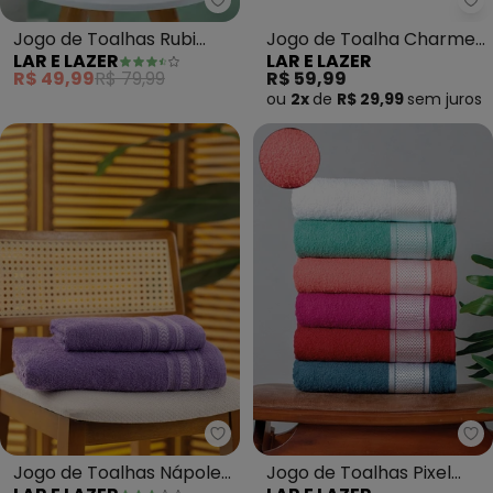
Lar e Lazer - Jogo de Toalhas Ru
La
Jogo de Toalhas Rubi
Jogo de Toalha Charme
LAR E LAZER
LAR E LAZER
(Pink) 2 Peças
(Petróleo) 2 Peças
R$ 49,99
R$ 79,99
R$ 59,99
ou
2x
de
R$ 29,99
sem
juros
Lar e Lazer - Jogo de Toalhas N
La
Jogo de Toalhas Nápoles
Jogo de Toalhas Pixel