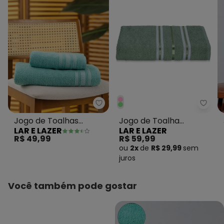
Lar e Lazer - Jogo de Toalhas N
Lar e
Jogo de Toalhas
Jogo de Toalha
LAR E LAZER
LAR E LAZER
Nápoles Verde 2 Peças
Charme Verde Bambu
R$ 49,99
R$ 59,99
2 Peças
ou
2x
de
R$ 29,99
sem
juros
Você também pode gostar