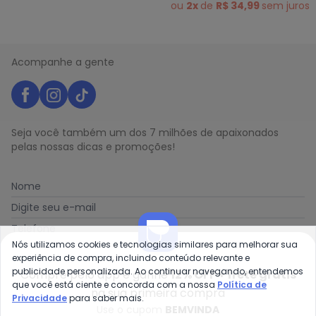
ou
2x
de
R$ 34,99
sem
juros
Acompanhe a gente
Seja você também um dos 7 milhões de apaixonados
pelas nossas dicas e promoções!
Nome
Digite seu e-mail
Telefone
Nós utilizamos cookies e tecnologias similares para melhorar sua
Receber novidades
experiência de compra, incluindo conteúdo relevante e
publicidade personalizada. Ao continuar navegando, entendemos
Compre pelo app e ganhe
12% OFF + frete grátis
que você está ciente e concorda com a nossa
Política de
Ao enviar o cadastro, você concorda com a nossa
Política
na sua primeira compra
Privacidade
para saber mais.
de Privacidade
Use o cupom
BEMVINDA