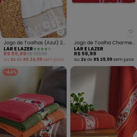
Lar e Lazer - Jogo de Toalhas (A
La
Jogo de Toalhas (Azul) 2
Jogo de Toalha Charme
LAR E LAZER
LAR E LAZER
Peças
(Vermelha) 2 Peças
R$ 69,99
R$ 129,99
R$ 59,99
ou
2x
de
R$ 34,99
sem
juros
ou
2x
de
R$ 29,99
sem
juros
-44%