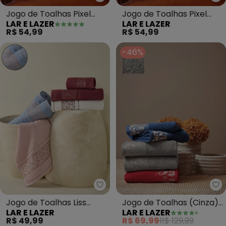
Lar e Lazer - Jogo de Toalhas Pi
La
Jogo de Toalhas Pixel
Jogo de Toalhas Pixel
LAR E LAZER
LAR E LAZER
(Off White) 2 Peças
(Rosa Intenso) 2 Peças
R$ 54,99
R$ 54,99
-46%
Lar e Lazer - Jogo de Toalhas Li
La
Jogo de Toalhas Liss
Jogo de Toalhas (Cinza)
LAR E LAZER
LAR E LAZER
(Capri) 2 Peças
2 Peças
R$ 49,99
R$ 69,99
R$ 129,99