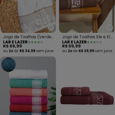
Lar e Lazer - Jogo de Toalhas (
La
Jogo de Toalhas (Verde)
Jogo de Toalhas Ele e Ela
LAR E LAZER
LAR E LAZER
2 Peças
(Marrom) 2 Peças
R$ 69,99
R$ 59,99
ou
2x
de
R$ 34,99
sem
juros
ou
2x
de
R$ 29,99
sem
juros