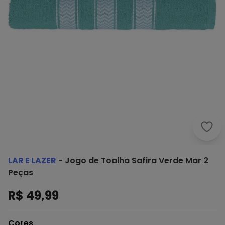
Lar 
LAR E LAZER
-
Jogo de Toalha Safira Verde Mar 2
Peças
R$ 49,99
Cores