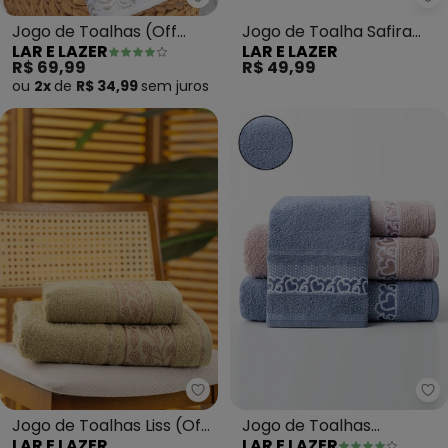
Lar e Lazer - Jogo de Toalhas (
La
Jogo de Toalhas (Off
Jogo de Toalha Safira
LAR E LAZER
LAR E LAZER
White) 2 Peças
(Cinza) 2 Peças
R$ 69,99
R$ 49,99
ou
2x
de
R$ 34,99
sem
juros
Lar e Lazer - Jogo de Toalhas Li
La
Jogo de Toalhas Liss (Off
Jogo de Toalhas
LAR E LAZER
LAR E LAZER