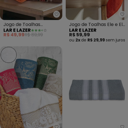
Lar e Lazer - Jogo de Toalhas 
La
Jogo de Toalhas
Jogo de Toalhas Ele e Ela
LAR E LAZER
LAR E LAZER
(Marrom) 2 Peças
(Vermelha) 2 Peças
R$ 49,99
R$ 89,99
R$ 59,99
ou
2x
de
R$ 29,99
sem
juros