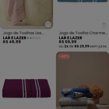
Lar e Lazer - Jogo de Toalhas Li
La
Jogo de Toalhas Liss
Jogo de Toalha Charme
LAR E LAZER
LAR E LAZER
(Rosa) 2 Peças
(Azul Caribe) 2 Peças
R$ 49,99
R$ 59,99
ou
2x
de
R$ 29,99
sem
juros
-46%