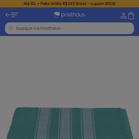
Até 10x + Frete Grátis R$249 Brasil - cupom 8DO8