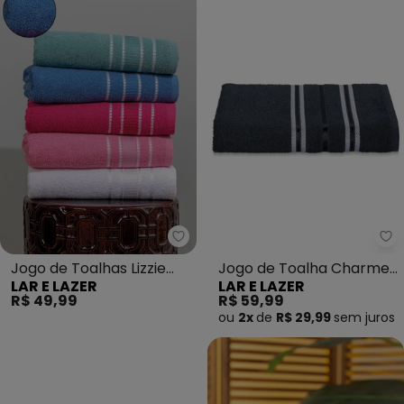
Lar e Lazer - Jogo de Toalhas Liz
La
Jogo de Toalhas Lizzie
Jogo de Toalha Charme
LAR E LAZER
LAR E LAZER
(Azul Berlin) 2 Peças
(Preta) 2 Peças
R$ 49,99
R$ 59,99
ou
2x
de
R$ 29,99
sem
juros