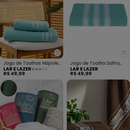
Lar e Lazer - Jogo de Toalhas N
La
Jogo de Toalhas Nápoles
Jogo de Toalha Safira
LAR E LAZER
LAR E LAZER
(Verde) 2 Peças
(Verde Mar) 2 Peças
R$ 49,99
R$ 49,99