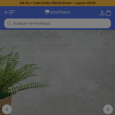
Até 10x + Frete Grátis R$249 Brasil - cupom 8DO8