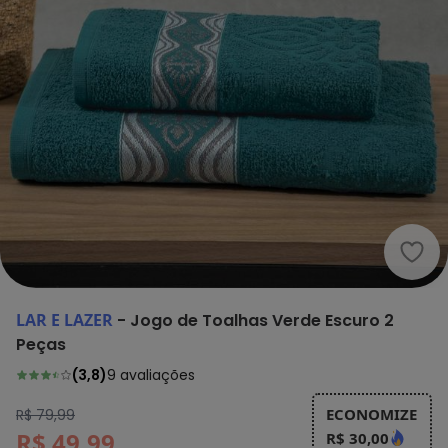
Lar 
LAR E LAZER
-
Jogo de Toalhas Verde Escuro 2
Peças
(
3,8
)
9
avaliações
ECONOMIZE
R$ 79,99
R$ 49,99
R$ 30,00