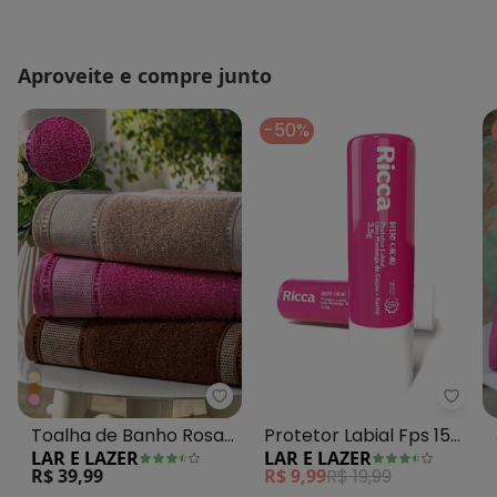
Aproveite e compre junto
-50%
Lar e Lazer - Toalha de Banho R
Lar e
Toalha de Banho Rosa
Protetor Labial Fps 15
LAR E LAZER
LAR E LAZER
Forte 1 Peça
Ricca
R$ 39,99
R$ 9,99
R$ 19,99