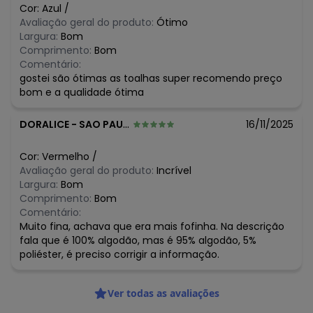
N/D*
maio/2026
Cor:
Azul
/
N/D*
abril/2026
Avaliação geral do produto:
Ótimo
R$ 49,99
março/2026
Largura:
Bom
R$ 49,99
fevereiro/2026
Comprimento:
Bom
Comentário:
gostei são ótimas as toalhas super recomendo preço
bom e a qualidade ótima
DORALICE
-
SAO PAULO - SP
16/11/2025
Cor:
Vermelho
/
Avaliação geral do produto:
Incrível
Largura:
Bom
Comprimento:
Bom
Comentário:
Muito fina, achava que era mais fofinha. Na descrição
fala que é 100% algodão, mas é 95% algodão, 5%
poliéster, é preciso corrigir a informação.
Ver todas as avaliações