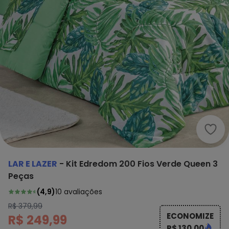
Lar 
LAR E LAZER
-
Kit Edredom 200 Fios Verde Queen 3
Peças
(
4,9
)
10
avaliações
R$ 379,99
ECONOMIZE
R$ 249,99
R$ 130,00