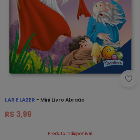
Lar 
LAR E LAZER
-
Mini Livro Abraão
R$ 3,99
Produto indisponível