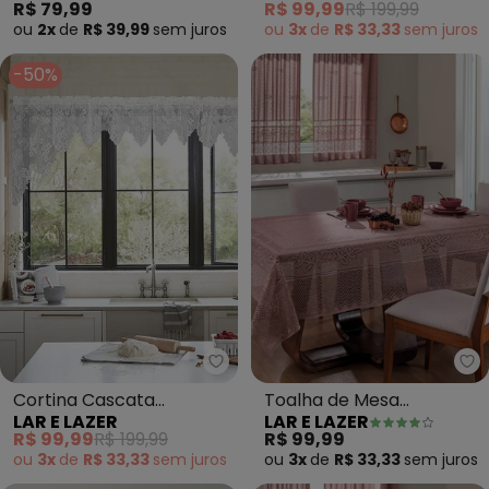
R$ 79,99
R$ 99,99
R$ 199,99
Cerejeira
ou
2x
de
R$ 39,99
sem
juros
ou
3x
de
R$ 33,33
sem
juros
-50%
Lar e Lazer - Cortina Cascata A
La
Cortina Cascata
Toalha de Mesa
LAR E LAZER
LAR E LAZER
Artesanal Branca
Retangular (Rose)
R$ 99,99
R$ 199,99
R$ 99,99
Cerejeira
150x220 cm
ou
3x
de
R$ 33,33
sem
juros
ou
3x
de
R$ 33,33
sem
juros