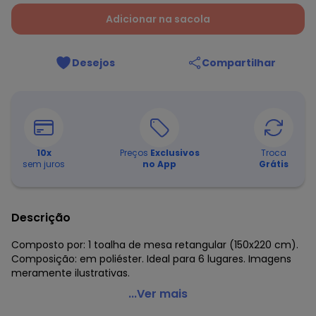
Adicionar na sacola
Desejos
Compartilhar
10
x
Preços
Exclusivos
Troca
sem juros
no App
Grátis
Descrição
Composto por: 1 toalha de mesa retangular (150x220 cm).
Composição: em poliéster. Ideal para 6 lugares. Imagens
meramente ilustrativas.
Lar e Lazer - Toalha de Mesa Retangular Pistache
...Ver mais
150x220 cm