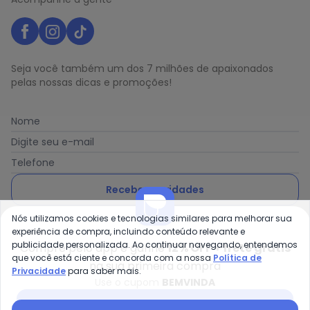
Seja você também um dos 7 milhões de apaixonados
pelas nossas dicas e promoções!
Nome
Digite seu e-mail
Telefone
Receber novidades
Nós utilizamos cookies e tecnologias similares para melhorar sua
Ao enviar o cadastro, você concorda com a nossa
Política
experiência de compra, incluindo conteúdo relevante e
de Privacidade
publicidade personalizada. Ao continuar navegando, entendemos
Compre pelo app e ganhe
12% OFF + frete grátis
que você está ciente e concorda com a nossa
Política de
na sua primeira compra
Privacidade
para saber mais.
Use o cupom
BEMVINDA
Posthaus é uma marca da Posthaus Ltda / CNPJ:
Baixar app Posthaus