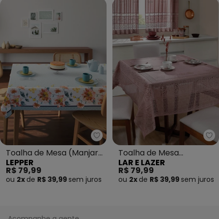
Lepper - Toalha de Mesa (Manj
La
Toalha de Mesa (Manjar
Toalha de Mesa
LEPPER
LAR E LAZER
(140x210 Cm))
Quadrada Rose 150x150
R$ 79,99
R$ 79,99
cm
ou
2x
de
R$ 39,99
sem
juros
ou
2x
de
R$ 39,99
sem
juros
Acompanhe a gente