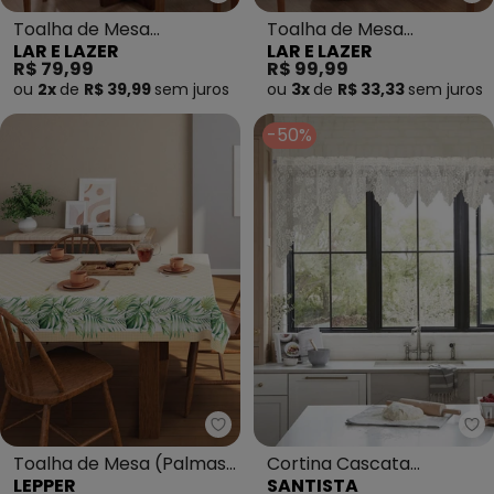
Lar e Lazer - Toalha de Mesa Q
La
Toalha de Mesa
Toalha de Mesa
LAR E LAZER
LAR E LAZER
Quadrada Pistache
Retangular Pistache
R$ 79,99
R$ 99,99
150x150 cm
150x220 cm
ou
2x
de
R$ 39,99
sem
juros
ou
3x
de
R$ 33,33
sem
juros
-50%
Lepper - Toalha de Mesa (Palm
Sa
Toalha de Mesa (Palmas
Cortina Cascata
LEPPER
SANTISTA
(140x210 Cm))
Artesanal Marfim