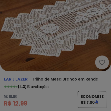
Lar 
LAR E LAZER
-
Trilho de Mesa Branco em Renda
(
4,3
)
13
avaliações
ECONOMIZE
R$ 19,99
R$ 12,99
R$ 7,00