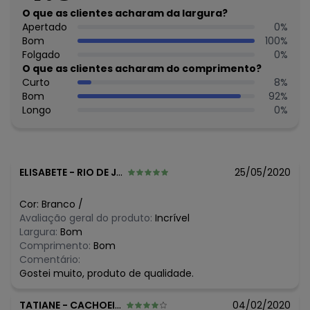
O que as clientes acharam da largura?
O preço apresentado abaixo é o menor oferecido em
Apertado
0
%
algum dia do mês, para o menor tamanho disponível.
Bom
100
%
N/D*
agosto/2026
Folgado
0
%
N/D*
julho/2026
O que as clientes acharam do comprimento?
N/D*
junho/2026
Curto
8
%
N/D*
maio/2026
Bom
92
%
N/D*
abril/2026
Longo
0
%
N/D*
março/2026
N/D*
fevereiro/2026
ELISABETE
-
RIO DE JANEIRO - RJ
25/05/2020
Cor:
Branco
/
Avaliação geral do produto:
Incrível
Largura:
Bom
Comprimento:
Bom
Comentário:
Gostei muito, produto de qualidade.
TATIANE
-
CACHOEIRINHA - RS
04/02/2020