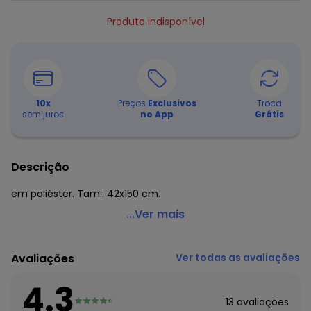
Produto indisponível
10
x
Preços
Exclusivos
Troca
sem juros
no App
Grátis
Descrição
em poliéster. Tam.: 42x150 cm.
Lar e Lazer - Trilho de Mesa Branco em Renda
...Ver mais
Código do produto: 2140065
Composto por:
Avaliações
Ver todas as avaliações
1 trilho de mesa (42x150 cm) em renda.
Com desenhos variados de renda.
4.3
13
avaliações
Histórico de preços