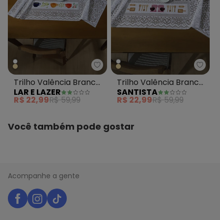
Lar e Lazer - Trilho Valência B
Santi
Trilho Valência Branca
Trilho Valência Branca
LAR E LAZER
SANTISTA
Xícaras 40cm X 1,50m
Cozinheira 40cm X
R$ 22,99
R$ 59,99
R$ 22,99
R$ 59,99
1,50m
Você também pode gostar
Acompanhe a gente