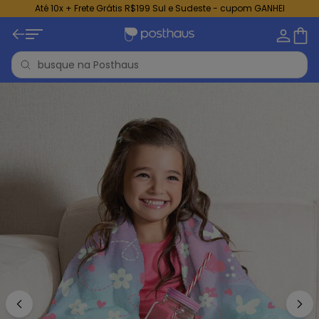
Até 10x + Frete Grátis R$199 Sul e Sudeste - cupom GANHEI