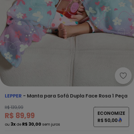
Lepp
LEPPER
-
Manta para Sofá Dupla Face Rosa 1 Peça
R$ 139,99
ECONOMIZE
R$ 89,99
R$ 50,00
3x
R$ 30,00
ou
de
sem juros