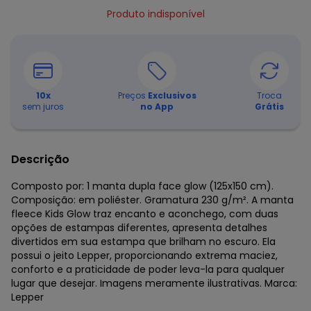
Produto indisponível
10
x
Preços
Exclusivos
Troca
sem juros
no App
Grátis
Descrição
Composto por: 1 manta dupla face glow (125x150 cm).
Composição: em poliéster. Gramatura 230 g/m². A manta
fleece Kids Glow traz encanto e aconchego, com duas
opções de estampas diferentes, apresenta detalhes
divertidos em sua estampa que brilham no escuro. Ela
possui o jeito Lepper, proporcionando extrema maciez,
conforto e a praticidade de poder leva-la para qualquer
lugar que desejar. Imagens meramente ilustrativas. Marca:
Lepper