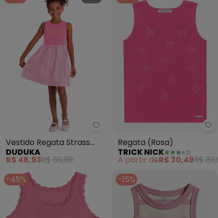
Duduka - Vestido Regata Strass
Tr
Vestido Regata Strass
Regata (Rosa)
DUDUKA
TRICK NICK
Borboleta e Saia (Rosa)
R$ 48,93
R$ 69,90
A partir de
R$ 30,49
R$ 89,
-45%
-15%