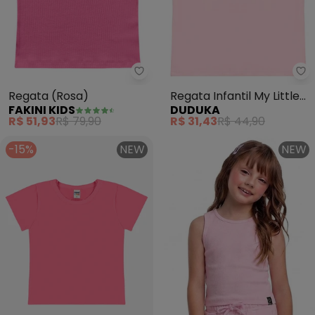
Fakini Kids - Regata (Rosa)
Regata (Rosa)
Regata Infantil My Little
FAKINI KIDS
DUDUKA
Friend (Rosa)
R$ 51,93
R$ 79,90
R$ 31,43
R$ 44,90
-15%
NEW
NEW