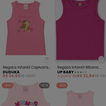
Up
Regata Infantil Capivara
Regata Infantil Ribana
DUDUKA
UP BABY
La Dolce Vita (Rosa)
Canelada (Rosa)
R$ 34,93
R$ 49,90
A partir de
R$ 32,94
R$ 59,
-30%
NEW
-30%