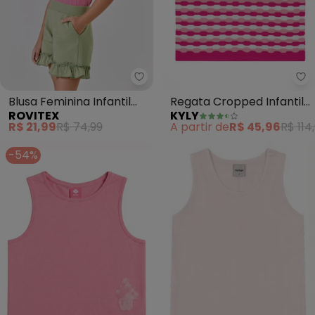
Rovitex - Blusa Feminina Infanti
Blusa Feminina Infantil
Regata Cropped Infantil
ROVITEX
KYLY
(Rosa)
Menina em Tricô (Rosa)
R$ 21,99
R$ 74,99
A partir de
R$ 45,96
R$ 114
-54%