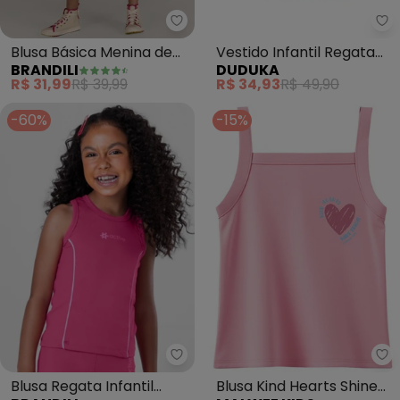
Brandili - Blusa Básica Menina 
Blusa Básica Menina de
Vestido Infantil Regata
BRANDILI
DUDUKA
Cotton (Rosa)
com Saia Flores (Rosa)
R$ 31,99
R$ 39,99
R$ 34,93
R$ 49,90
-60%
-15%
Ma
Blusa Regata Infantil
Blusa Kind Hearts Shine