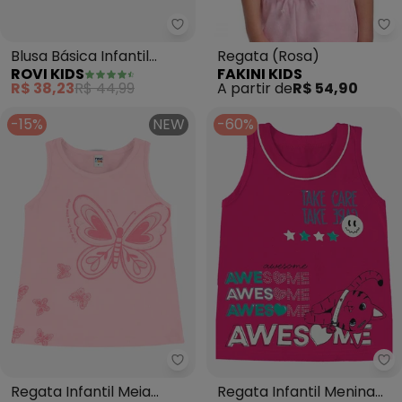
Rovi Kids - Blusa Básica Infantil
Fa
Blusa Básica Infantil
Regata (Rosa)
ROVI KIDS
FAKINI KIDS
Cotton Leve (Rosa)
R$ 38,23
R$ 44,99
A partir de
R$ 54,90
-15%
NEW
-60%
Rovi Kids - Regata Infantil Me
Ro
Regata Infantil Meia
Regata Infantil Menina