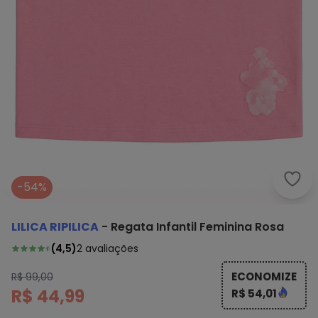
Lilic
-54%
LILICA RIPILICA
-
Regata Infantil Feminina Rosa
(
4,5
)
2
avaliações
ECONOMIZE
R$ 99,00
R$ 44,99
R$ 54,01