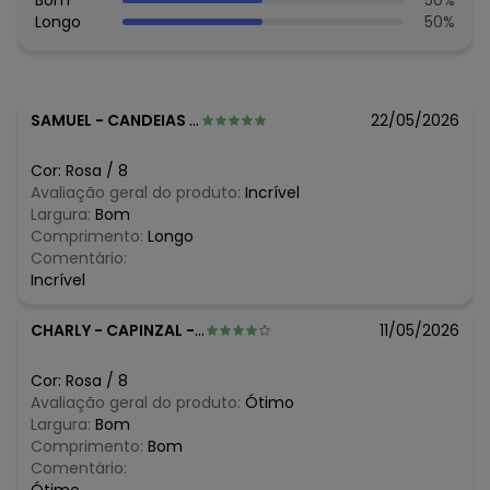
Bom
50
%
Longo
50
%
Histórico de preços
O preço apresentado abaixo é o menor oferecido em
algum dia do mês, para o menor tamanho disponível.
N/D*
agosto/2026
SAMUEL
-
CANDEIAS - BA
22/05/2026
N/D*
julho/2026
R$ 39,6
junho/2026
Cor:
Rosa
/
8
R$ 39,6
maio/2026
Avaliação geral do produto:
Incrível
R$ 39,6
abril/2026
Largura:
Bom
R$ 49,5
março/2026
Comprimento:
Longo
N/D*
fevereiro/2026
Comentário:
Incrível
CHARLY
-
CAPINZAL - SC
11/05/2026
Cor:
Rosa
/
8
Avaliação geral do produto:
Ótimo
Largura:
Bom
Comprimento:
Bom
Comentário: