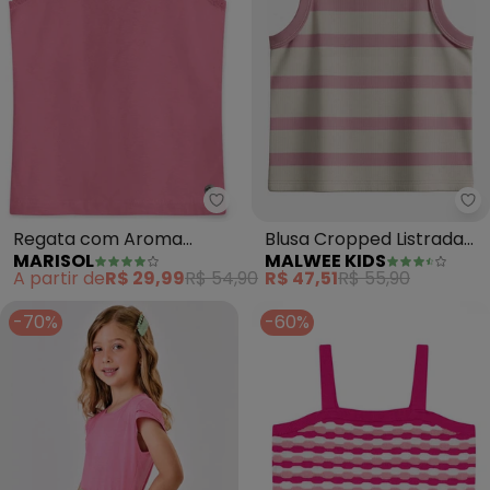
Marisol - Regata com Aroma Inf
Ma
Regata com Aroma
Blusa Cropped Listrada
MARISOL
MALWEE KIDS
Infantil Feminina (Rosa)
Canelada (Rosa Claro)
A partir de
R$ 29,99
R$ 54,90
R$ 47,51
R$ 55,90
-70%
-60%