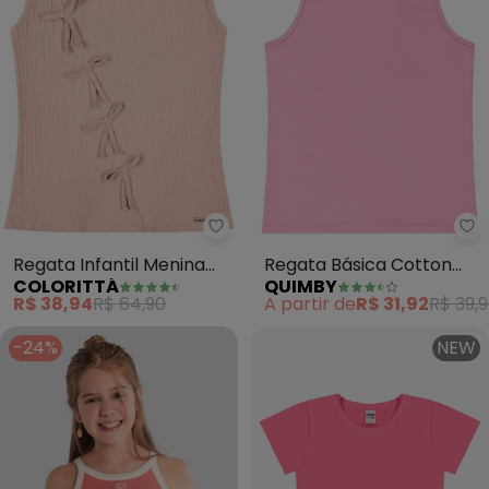
Colorittá - Regata Infantil Men
Qu
Regata Infantil Menina
Regata Básica Cotton
COLORITTÁ
QUIMBY
Canelada Laços (Rosa)
Menina (Rosa)
R$ 38,94
R$ 64,90
A partir de
R$ 31,92
R$ 39,
-24%
NEW