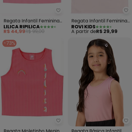
Ro
Lilica Ripilica - Regata Infantil 
Regata Infantil Feminina
Regata Infantil Feminina
ROVI KIDS
LILICA RIPILICA
(Rosa)
(Rosa)
A partir de
R$ 29,99
R$ 44,99
R$ 99,00
-73%
Lilica Ripilica - Regata Moletin
Ro
Regata Moletinho Menina
Regata Básica Infantil