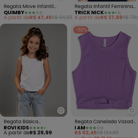
Regata Move Infantil
Regata Infantil Feminina
QUIMBY
TRICK NICK
Menina (Rosa)
(Azul)
A partir de
R$ 47,45
R$ 94,90
A partir de
R$ 37,88
R$ 79,
-50%
Rovi Kids - Regata Básica Meni
I 
Regata Básica
Regata Canelada Vazada
ROVI KIDS
I AM
Menina(Branco)
(Roxo)
A partir de
R$ 29,99
R$ 62,45
R$ 124,90