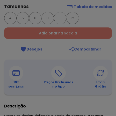
Tamanhos
Tabela de medidas
4
5
6
8
10
12
Adicionar na sacola
Desejos
Compartilhar
10
x
Preços
Exclusivos
Troca
sem juros
no App
Grátis
Descrição