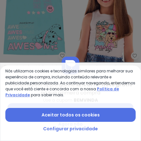
Rovi Kids - Regata Infantil Femin
Qu
Regata Infantil Feminina
Regata Ribana Canelada
Nós utilizamos cookies e tecnologias similares para melhorar sua
ROVI KIDS
QUIMBY
(Azul)
Strass (Branco)
experiência de compra, incluindo conteúdo relevante e
R$ 22,99
A partir de
R$ 69,90
publicidade personalizada. Ao continuar navegando, entendemos
Compre pelo app e ganhe
12% OFF + frete grátis
ou
2x
de
R$ 34,95
sem
juros
que você está ciente e concorda com a nossa
Política de
na sua primeira compra
Privacidade
para saber mais.
-30%
Use o cupom
BEMVINDA
Baixar app Posthaus
Aceitar todos os cookies
Agora não
Configurar privacidade