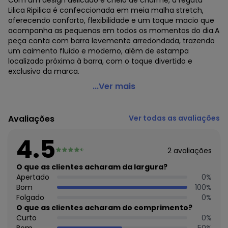
Com um design delicado e cheio de charme, a regata
Lilica Ripilica é confeccionada em meia malha stretch,
oferecendo conforto, flexibilidade e um toque macio que
acompanha as pequenas em todos os momentos do dia.A
peça conta com barra levemente arredondada, trazendo
um caimento fluido e moderno, além de estampa
localizada próxima à barra, com o toque divertido e
exclusivo da marca.
Lilica Ripilica - Regata Infantil Feminina Rosa
...Ver mais
Código do produto: 8315995
Modelagem: Justa
Avaliações
Ver todas as avaliações
Modelo: Regata
Comprimento da Manga: Curta
4.5
Decote Frente : Redondo
2
avaliações
Decote Costas: Redondo
Fornecedor: MARISOL VESTUARIO S.A. / CNPJ
O que as clientes acharam da largura?
20.454.870/0015-4
Apertado
0
%
Feito: Brasil
Bom
100
%
Cuidados para conservação do produto: NÃO ALVEJAR, NÃO
Folgado
0
%
LAVAR A SECO, NÃO SECAR EM TAMBOR
O que as clientes acharam do comprimento?
Tecido: MALHA
Curto
0
%
Composição: ALGODÃO 96% ELASTANO 4%