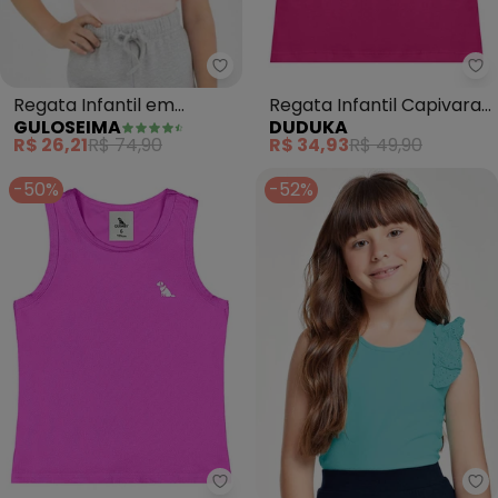
Guloseima - Regata Infantil em
Regata Infantil em
Regata Infantil Capivara
GULOSEIMA
DUDUKA
Ribana (Rosa)
La Dolce Vita (Rosa)
R$ 26,21
R$ 74,90
R$ 34,93
R$ 49,90
-50%
-52%
Quimby - Regata Move Infantil 
Tr