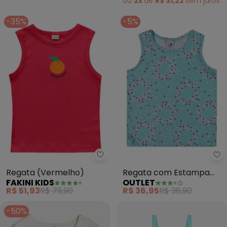
ou
2x
de
R$ 31,22
sem
juros
-35%
-5%
Fakini Kids - Regata (Vermelho)
Ou
Regata (Vermelho)
Regata com Estampa
FAKINI KIDS
OUTLET
Menina (Azul)
R$ 51,93
R$ 79,90
R$ 36,95
R$ 38,90
-50%