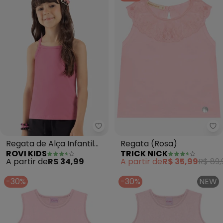
Rovi Kids - Regata de Alça Infan
Tr
Regata de Alça Infantil
Regata (Rosa)
ROVI KIDS
TRICK NICK
Feminina (Rosa)
A partir de
R$ 34,99
A partir de
R$ 35,99
R$ 89,
-30%
-30%
NEW