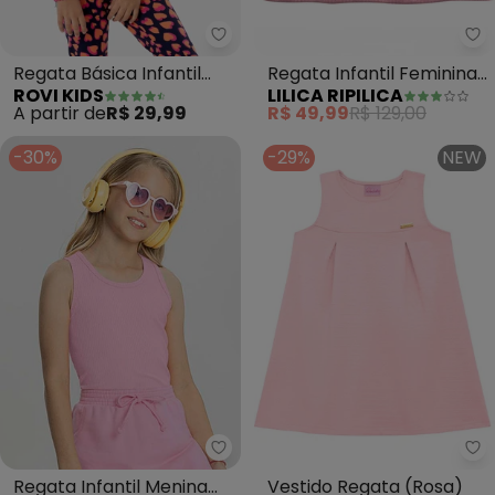
Rovi Kids - Regata Básica Infant
Li
Regata Básica Infantil
Regata Infantil Feminina
ROVI KIDS
LILICA RIPILICA
Menina (Rosa)
(Rosa)
A partir de
R$ 29,99
R$ 49,99
R$ 129,00
-30%
-29%
NEW
Alakazoo - Regata Infantil Men
Regata Infantil Menina
Vestido Regata (Rosa)