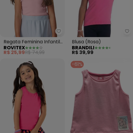
Br
Rovitex - Regata Feminina Infant
Blusa (Rosa)
Regata Feminina Infantil
BRANDILI
ROVITEX
(Rosa)
R$ 39,99
R$ 25,99
R$ 74,99
-61%