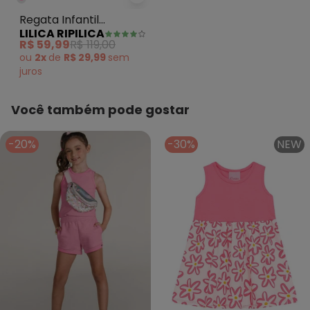
Regata Infantil Feminina Lilica Ri
Regata Infantil
LILICA RIPILICA
Feminina Lilica Ripilica
R$ 59,99
R$ 119,00
(Rosa)
ou
2x
de
R$ 29,99
sem
juros
Você também pode gostar
-20%
-30%
NEW