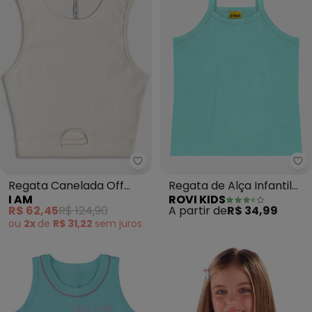
I Am - Regata Canelada Off Vaz
Ro
Regata Canelada Off
Regata de Alça Infantil
I AM
ROVI KIDS
Vazada (Off White)
Feminina (Azul)
R$ 62,45
R$ 124,90
A partir de
R$ 34,99
ou
2x
de
R$ 31,22
sem
juros