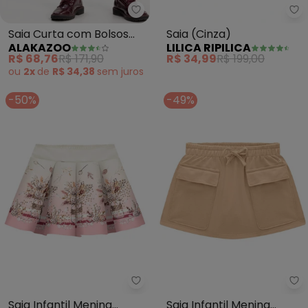
Alakazoo - Saia Curta com Bols
Lil
Saia Curta com Bolsos
Saia (Cinza)
ALAKAZOO
LILICA RIPILICA
em Sarja (Verde)
R$ 68,76
R$ 171,90
R$ 34,99
R$ 199,00
ou
2x
de
R$ 34,38
sem
juros
-50%
-49%
Milon - Saia Infantil Menina Flor
Mi
Saia Infantil Menina
Saia Infantil Menina