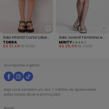
Torra - Saia Infantil Curta Lai
Mi
Saia Infantil Curta Laise
Saia Juvenil Feminina em
TORRA
MINTY
com Babado (Vermelha)
Lurex (Preto)
R$ 31,49
R$ 69,99
R$ 28,99
R$ 74,99
Acompanhe a gente
Seja você também um dos 7 milhões de apaixonados
pelas nossas dicas e promoções!
Nome