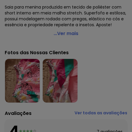
Saia para menina produzida em tecido de poliéster com
short interno em meia malha stretch. Superfofa e estilosa,
possui modelagem rodada com pregas, elástico no cós e
essência e propriedade repelente a insetos. Aposte!
Lilica Ripilica - Saia com Repelência a Insetos
...Ver mais
MeninaRosa
Código do produto: 6764083
Fotos das Nossas Clientes
Modelagem: Ampla
Cintura: Média
Fornecedor: MARISOL / CNPJ 20.454.870/0090-1
Feito: Brasil
Cuidados para conservação do produto: NÃO ALVEJAR, NÃO
LAVAR A SECO, NÃO SECAR EM TAMBOR
Tecido: Sintético
Composição: Parte externa poliéster 100% parte interna
algodão 96% elastano 4%
Avaliações
Ver todas as avaliações
Histórico de preços
O preço apresentado abaixo é o menor oferecido em
4
algum dia do mês, para o menor tamanho disponível.
7
avaliações