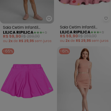
Li
Lilica Ripilica - Saia Cetim Infan
Saia Cetim Infantil
Saia Cetim Infantil
LILICA RIPILICA
LILICA RIPILICA
Menina(Rosa)
Menina(Rosa)
R$ 59,90
R$ 289,00
R$ 59,90
R$ 289,00
ou
2x
de
R$ 29,95
sem
juros
ou
2x
de
R$ 29,95
sem
juros
-65%
-61%