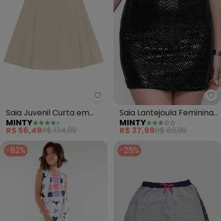
Minty - Saia Juvenil Curta em S
Mi
Saia Juvenil Curta em
Saia Lantejoula Feminina
MINTY
MINTY
Sarja Cotton (Bege)
(Preto)
R$ 56,49
R$ 134,99
R$ 37,99
R$ 89,99
-82%
-25%