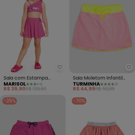
Marisol - Saia com Estampa Int
Tu
Saia com Estampa
Saia Moletom Infantil
MARISOL
TURMINHA
Interativa (Rosa)
(Rosa)
R$ 39,90
R$ 129,90
R$ 44,99
R$ 59,99
-25%
-70%