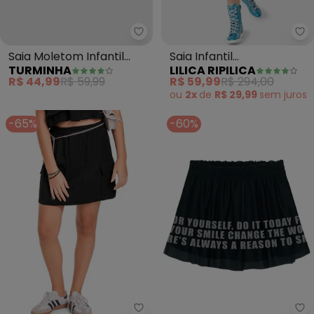
Turminha - Saia Moletom Infant
Li
Saia Moletom Infantil
Saia Infantil
TURMINHA
LILICA RIPILICA
(Amar)
Menina(Branco)
R$ 44,99
R$ 59,99
R$ 59,99
R$ 294,00
ou
2x
de
R$ 29,99
sem
juros
-65%
-60%