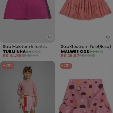
Turminha - Saia Moletom Infanti
Ma
Saia Moletom Infantil
Saia Godê em Tule(Rosa)
TURMINHA
MALWEE KIDS
(Rosa)
R$ 44,99
R$ 59,99
R$ 29,97
R$ 99,90
-79%
-79%