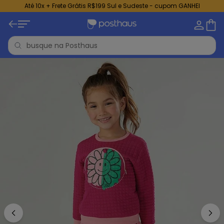
Até 10x + Frete Grátis R$199 Sul e Sudeste - cupom GANHEI