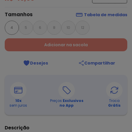
Tamanhos
Tabela de medidas
4
5
6
8
10
12
Adicionar na sacola
Desejos
Compartilhar
10
x
Preços
Exclusivos
Troca
sem juros
no App
Grátis
Descrição