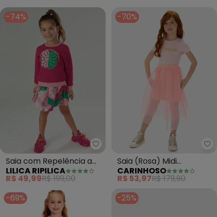
-74%
-70%
Lilica Ripilica - Saia com Repel
Ca
Saia com Repelência a
Saia (Rosa) Midi
LILICA RIPILICA
CARINHOSO
Insetos Menina(Rosa)
Camadas em Tule
R$ 49,99
R$ 199,00
R$ 53,97
R$ 179,90
-69%
-25%