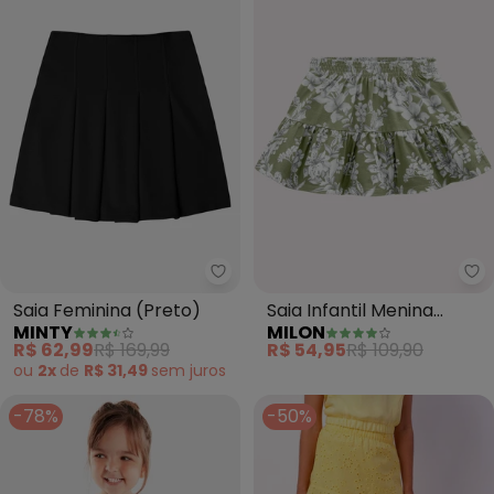
Minty - Saia Feminina (Preto)
Mi
Saia Feminina (Preto)
Saia Infantil Menina
MINTY
MILON
Flores Milon (Verde)
R$ 62,99
R$ 169,99
R$ 54,95
R$ 109,90
ou
2x
de
R$ 31,49
sem
juros
-78%
-50%