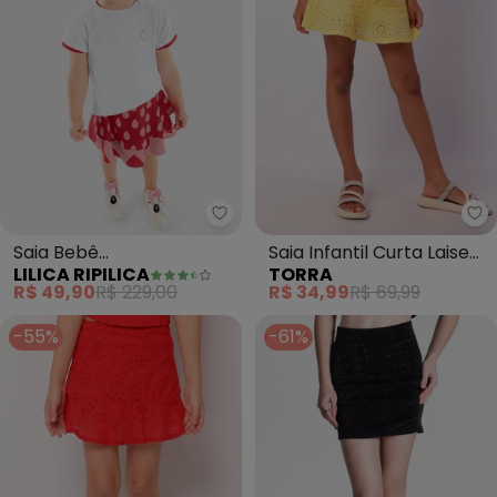
Lilica Ripilica - Saia Bebê Meni
To
Saia Bebê
Saia Infantil Curta Laise
LILICA RIPILICA
TORRA
Menina(Vermelho)
com Babado (Amarela)
R$ 49,90
R$ 229,00
R$ 34,99
R$ 69,99
-55%
-61%