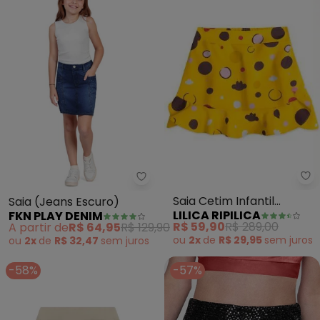
Li
Fkn Play Denim - Saia (Jeans Es
Saia Cetim Infantil
Saia (Jeans Escuro)
LILICA RIPILICA
FKN PLAY DENIM
Menina(Amarelo)
R$ 59,90
R$ 289,00
A partir de
R$ 64,95
R$ 129,90
ou
2x
de
R$ 29,95
sem
juros
ou
2x
de
R$ 32,47
sem
juros
-58%
-57%