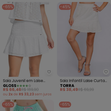
-65%
-45%
Gloss - Saia Juvenil em Laise (B
To
Saia Juvenil em Laise
Saia Infantil Laise Curta
GLOSS
TORRA
(Branco)
com Babado (Branca)
R$ 66,46
R$ 189,90
R$ 38,49
R$ 69,99
ou
2x
de
R$ 33,23
sem
juros
-65%
-65%