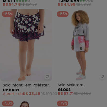
MINTY
TURMINHA
Sarja Twill (Azul)
(Preto)
R$ 54,74
R$ 134,99
R$ 44,99
R$ 59,99
-65%
-65%
Gl
Up Baby - Saia Infantil em Polié
Saia Moletom
Saia Infantil em Poliéster
GLOSS
UP BABY
Infantil(Branco)
Fps+50 (Azul)
R$ 57,71
R$ 164,90
A partir de
R$ 38,46
R$ 109,90
-50%
-79%