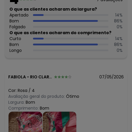
N/D*
agosto/2026
R$ 49,99
O que as clientes acharam da largura?
julho/2026
N/D*
Apertado
14
%
junho/2026
R$ 29,85
Bom
86
%
maio/2026
R$ 29,85
Folgado
0
%
abril/2026
R$ 64,9
O que as clientes acharam do comprimento?
março/2026
N/D*
Curto
14
%
fevereiro/2026
Bom
86
%
Longo
0
%
FABIOLA
-
RIO CLARO - SP
07/05/2026
Cor:
Rosa
/
4
Avaliação geral do produto:
Ótimo
Largura:
Bom
Comprimento:
Bom