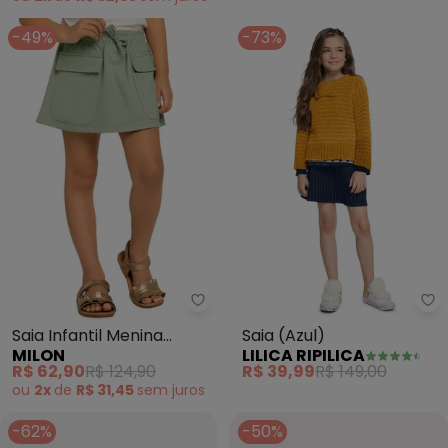
-49%
-73%
Milon - Saia Infantil Menina Bás
Lil
Saia Infantil Menina
Saia (Azul)
MILON
LILICA RIPILICA
Básica (Verde)
R$ 62,90
R$ 124,90
R$ 39,99
R$ 149,00
ou
2x
de
R$ 31,45
sem
juros
-62%
-50%