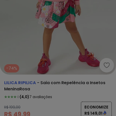
Lili
-74%
LILICA RIPILICA
-
Saia com Repelência a Insetos
MeninaRosa
(
4,0
)
7
avaliações
ECONOMIZE
R$ 199,00
R$ 49,99
R$ 149,01