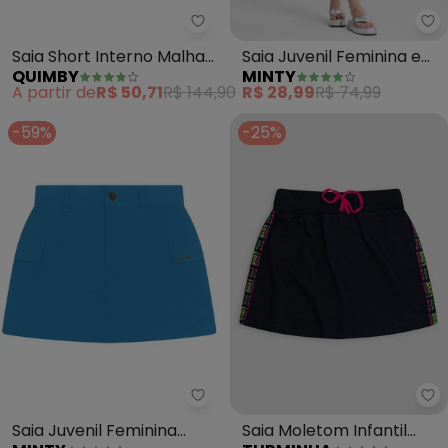
Quimby - Saia Short Interno Ma
Mi
Saia Short Interno Malha
Saia Juvenil Feminina em
QUIMBY
MINTY
Leve (Rosa)
Lurex (Rosa)
A partir de
R$ 50,71
R$ 144,90
R$ 28,99
R$ 74,99
-59%
-25%
Minty - Saia Juvenil Feminina Sar
Tu
Saia Juvenil Feminina
Saia Moletom Infantil