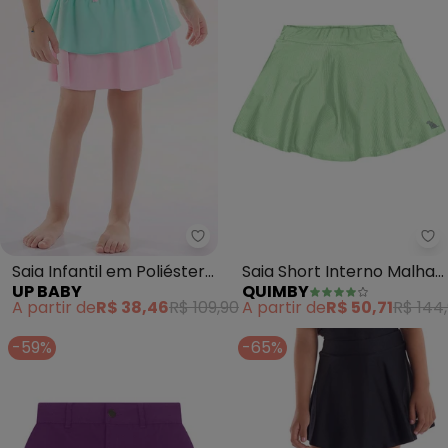
Up Baby - Saia Infantil em Poli
Qu
Saia Infantil em Poliéster
Saia Short Interno Malha
UP BABY
QUIMBY
Fps+50 (Verde)
Leve (Verde)
A partir de
R$ 38,46
R$ 109,90
A partir de
R$ 50,71
R$ 144
-59%
-65%