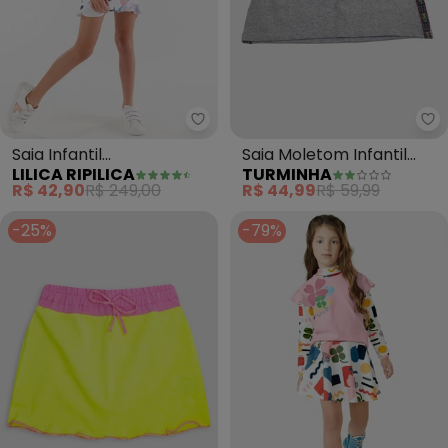
Lilica Ripilica - Saia Infantil Me
Tu
Saia Infantil
Saia Moletom Infantil
LILICA RIPILICA
TURMINHA
Menina(Branco)
(Cinza)
R$ 42,90
R$ 249,00
R$ 44,99
R$ 59,99
-25%
-79%