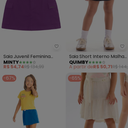
Minty - Saia Juvenil Feminina Sar
Qu
Saia Juvenil Feminina
Saia Short Interno Malha
MINTY
QUIMBY
Sarja Twill (Roxo)
Leve (Preto)
R$ 54,74
R$ 134,99
A partir de
R$ 50,71
R$ 144
-67%
-65%