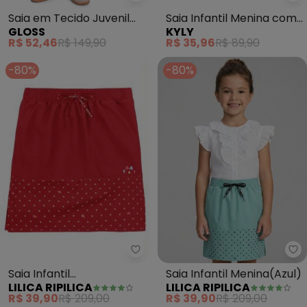
Gloss - Saia em Tecido Juvenil 
Ky
Saia em Tecido Juvenil
Saia Infantil Menina com
GLOSS
KYLY
(Preto)
Tule (Preto)
R$ 52,46
R$ 149,90
R$ 35,96
R$ 89,90
-80%
-80%
Lilica Ripilica - Saia Infantil M
Lil
Saia Infantil
Saia Infantil Menina(Azul)
LILICA RIPILICA
LILICA RIPILICA
Menina(Vermelho)
R$ 39,90
R$ 209,00
R$ 39,90
R$ 209,00