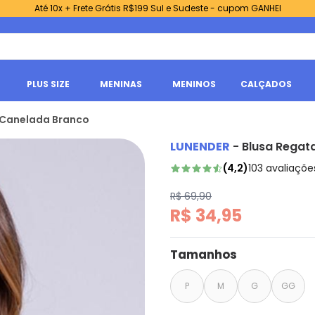
Até 10x + Frete Grátis R$199 Sul e Sudeste - cupom GANHEI
PLUS SIZE
MENINAS
MENINOS
CALÇADOS
a Canelada Branco
LUNENDER
-
Blusa Regat
(
4,2
)
103
avaliaçõe
R$ 69,90
R$ 34,95
Tamanhos
P
M
G
GG