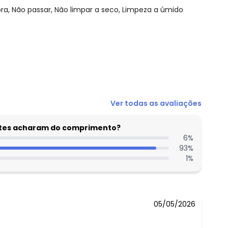
, Não passar, Não limpar a seco, Limpeza a úmido
N/D*
Ver todas as avaliações
N/D*
N/D*
entes acharam do comprimento?
N/D*
6
%
93
%
N/D*
1
%
N/D*
 concorda com a nossa
Política de
N/D*
05/05/2026