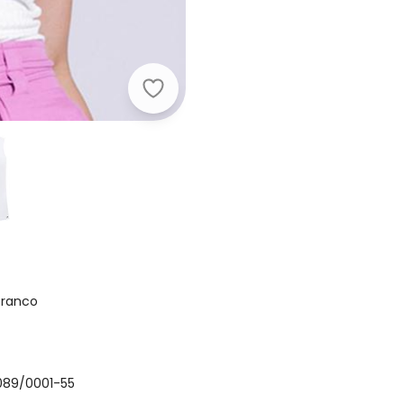
Lunender - Blusa Regata Lisa Gola
Branco
.089/0001-55