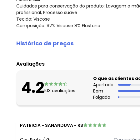
Cuidados para conservação do produto: Lavagem a mão,
profissional, Processo suave
Tecido: Viscose
Composição: 92% Viscose 8% Elastano
Histórico de preços
O preço apresentado abaixo é o menor oferecido em al
agosto/2026
Avaliações
julho/2026
junho/2026
O que as clientes 
4.2
maio/2026
Apertado
103
avaliações
Bom
abril/2026
Folgado
março/2026
fevereiro/2026
PATRICIA
-
SANANDUVA - RS
Cor:
Preto
/
G
Comentário