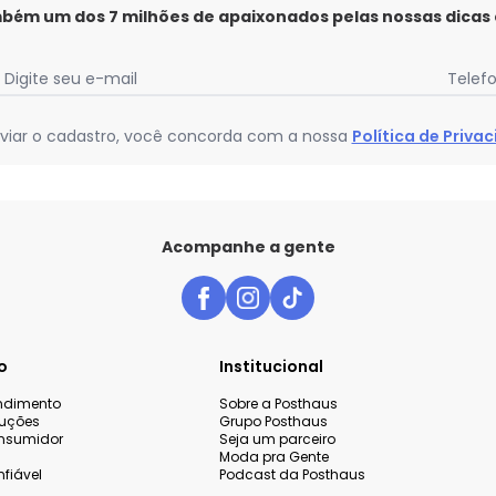
mbém um dos 7 milhões de apaixonados pelas nossas dicas
Digite seu e-mail
Telef
viar o cadastro, você concorda com a nossa
Política de Priva
Acompanhe a gente
o
Institucional
endimento
Sobre a Posthaus
luções
Grupo Posthaus
nsumidor
Seja um parceiro
Moda pra Gente
fiável
Podcast da Posthaus