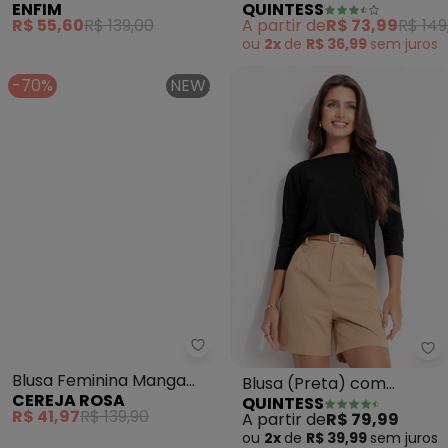
ENFIM
QUINTESS
em Jacquard
Tricoline
R$ 55,60
R$ 139,00
A partir de
R$ 73,99
R$ 149
ou
2x
de
R$ 36,99
sem
juros
-70%
NEW
Cereja Rosa - Blusa Feminina 
Qu
Blusa Feminina Manga
Blusa (Preta) com
CEREJA ROSA
QUINTESS
3/4 em Cotton Canelado
Mangas 3/4
R$ 41,97
R$ 139,90
A partir de
R$ 79,99
(Cinza)
ou
2x
de
R$ 39,99
sem
juros