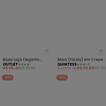
Outlet - Blusa Laço Elegante Fe
Qu
Blusa Laço Elegante
Blusa (Fúcsia) em Crepe
OUTLET
QUINTESS
Feminino (Branco)
Plano
R$ 58,45
R$ 116,90
A partir de
R$ 55,99
R$ 159
-66%
-50%