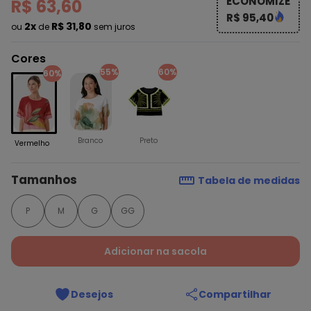
ECONOMIZE
R$ 63,60
R$ 95,40
2x
R$ 31,80
ou
de
sem juros
Cores
55%
60%
60%
Branco
Preto
Vermelho
Tamanhos
Tabela de medidas
P
M
G
GG
Adicionar na sacola
Desejos
Compartilhar