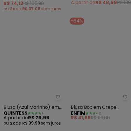
R$ 74,13
R$ 105,90
A partir de
R$ 48,99
R$ 139
(Bege)
ou
2x
de
R$ 37,06
sem
juros
-64%
Quintess - Blusa (Azul Marinho
En
Blusa (Azul Marinho) em
Blusa Box em Crepe
QUINTESS
ENFIM
Malha de Viscose
(Preto)
A partir de
R$ 79,99
R$ 41,65
R$ 119,00
ou
2x
de
R$ 39,99
sem
juros