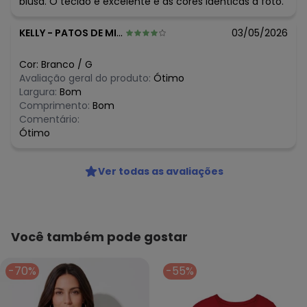
blusa. O tecido é excelente e as cores idênticas à foto.
KELLY
-
PATOS DE MINAS - MG
03/05/2026
Cor:
Branco
/
G
Avaliação geral do produto:
Ótimo
Largura:
Bom
Comprimento:
Bom
Comentário:
Ótimo
Ver todas as avaliações
Você também pode gostar
-70%
-55%