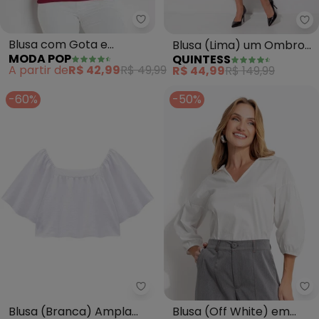
Moda Pop - Blusa com Gota e A
Qu
Blusa com Gota e
Blusa (Lima) um Ombro
MODA POP
QUINTESS
Amarração Frontal
Só em Tecido Plano
A partir de
R$ 42,99
R$ 49,99
R$ 44,99
R$ 149,99
(Cereja)
-60%
-50%
Enfim - Blusa (Branca) Ampla 
Qu
Blusa (Branca) Ampla
Blusa (Off White) em