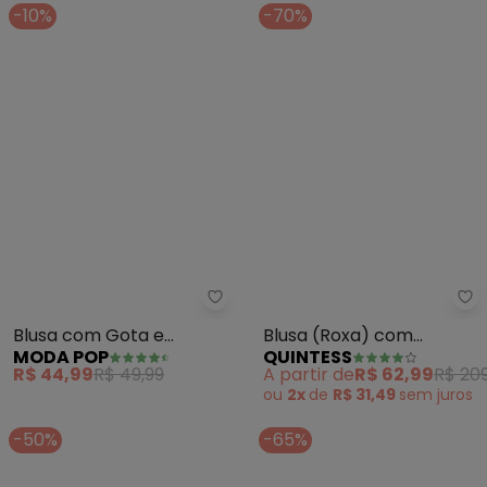
-10%
-70%
Moda Pop - Blusa com Gota e A
Qu
Blusa com Gota e
Blusa (Roxa) com
MODA POP
QUINTESS
Amarração Frontal
Mangas Amplas e Botões
R$ 44,99
R$ 49,99
A partir de
R$ 62,99
R$ 209
(Rosa)
ou
2x
de
R$ 31,49
sem
juros
-50%
-65%