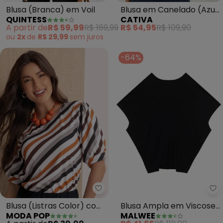
Blusa (Branca) em Voil
Blusa em Canelado (Azul
QUINTESS
CATIVA
Escuro)
A partir de
R$ 59,99
R$ 169,99
R$ 54,95
R$ 109,90
ou
2x
de
R$ 29,99
sem
juros
-64%
Moda Pop - Blusa (Listras Colo
Ma
Blusa (Listras Color) com
Blusa Ampla em Viscose
MODA POP
MALWEE
Manga 3/4
(Preto)