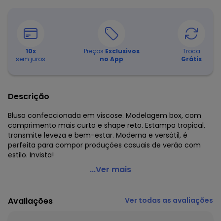
10
x
Preços
Exclusivos
Troca
sem juros
no App
Grátis
Descrição
Blusa confeccionada em viscose. Modelagem box, com
comprimento mais curto e shape reto. Estampa tropical,
transmite leveza e bem-estar. Moderna e versátil, é
perfeita para compor produções casuais de verão com
estilo. Invista!
Malwee - Blusa Box Tropical Vermelho
...Ver mais
Código do produto: 8171839
Decote Frente : Redondo
Avaliações
Ver todas as avaliações
Fornecedor: MALWEE MALHAS LTDA / CNPJ 84.429.737/0001-
14