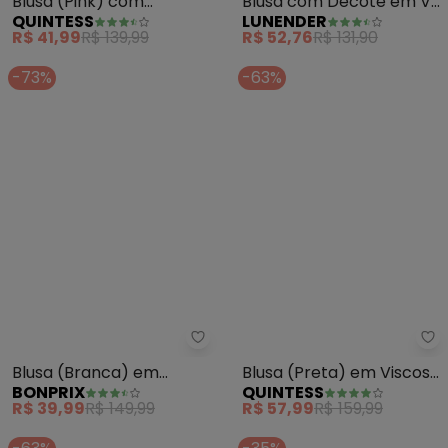
Quintess - Blusa (Pink) com A
Lu
Blusa (Pink) com
Blusa com Decote em V
QUINTESS
LUNENDER
Amarração em Viscose
e Mangas 3/4 Crepe
R$ 41,99
R$ 139,99
R$ 52,76
R$ 131,90
Plana
(Verde)
-73%
-63%
bonprix - Blusa (Branca) em Vis
Qu
Blusa (Branca) em
Blusa (Preta) em Viscose
BONPRIX
QUINTESS
Viscose Plana.
Plana Ombro a Ombro
R$ 39,99
R$ 149,99
R$ 57,99
R$ 159,99