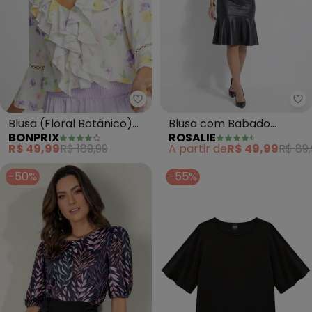
bonprix - Blusa (Floral Botânic
Ro
Blusa (Floral Botânico)
Blusa com Babado
BONPRIX
ROSALIE
em Crepe Plano
(Branca e Preta)
R$ 49,99
R$ 189,99
A partir de
R$ 49,99
R$ 89,
-50%
-55%