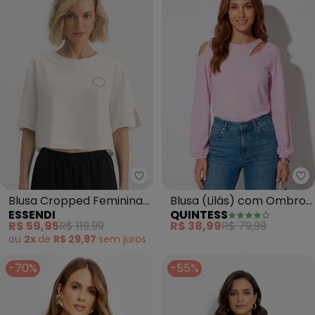
Essendi - Blusa Cropped Femini
Qu
Blusa Cropped Feminina
Blusa (Lilás) com Ombro
ESSENDI
QUINTESS
Bordada (Natural)
Vazado
R$ 59,95
R$ 119,99
R$ 38,99
R$ 79,99
ou
2x
de
R$ 29,97
sem
juros
-70%
-55%