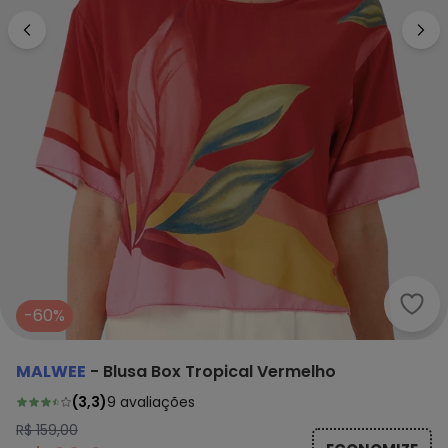
Malw
-60%
MALWEE
-
Blusa Box Tropical Vermelho
(
3,3
)
9
avaliações
R$ 159,00