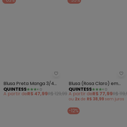
-63%
-35%
Quintess - Blusa Preta Manga 
Qu
Blusa Preta Manga 3/4
Blusa (Rosa Claro) em
QUINTESS
QUINTESS
Balonê em Tecido Air
Malha de Tricot
A partir de
R$ 47,99
R$ 129,99
A partir de
R$ 77,99
R$ 119,
Flow com Amarração
ou
2x
de
R$ 38,99
sem
juros
-12%