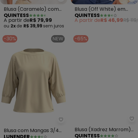
Quintess - Blusa (Caramelo) c
Qu
Blusa (Caramelo) com
Blusa (Off White) em
QUINTESS
QUINTESS
Mangas 3/4
Malha de Algodão
A partir de
R$ 79,99
A partir de
R$ 46,99
R$ 119
Penteado
ou
2x
de
R$ 39,99
sem
juros
-30%
NEW
-65%
Lunender - Blusa com Mangas 
Qu
Blusa com Mangas 3/4
Blusa (Xadrez Marrom)
LUNENDER
QUINTESS
em Malha Responsável
em Malha