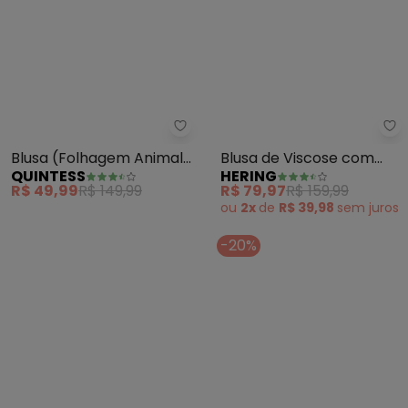
Quintess - Blusa (Folhagem Ani
He
Blusa (Folhagem Animal
Blusa de Viscose com
QUINTESS
HERING
Print) em Crepe Plano
Manga 3/4 (Laranja)
R$ 49,99
R$ 149,99
R$ 79,97
R$ 159,99
ou
2x
de
R$ 39,98
sem
juros
-20%