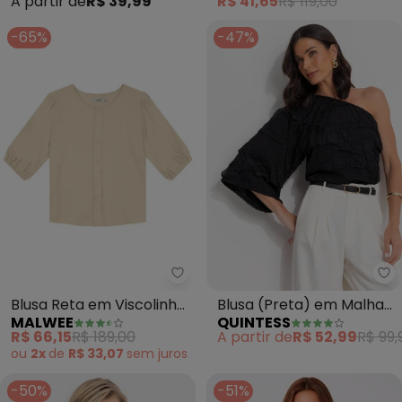
A partir de
R$ 39,99
R$ 41,65
R$ 119,00
-65%
-47%
Malwee - Blusa Reta em Viscoli
Qu
Blusa Reta em Viscolinho
Blusa (Preta) em Malha
MALWEE
QUINTESS
(Bege Claro)
Buble
R$ 66,15
R$ 189,00
A partir de
R$ 52,99
R$ 99,
ou
2x
de
R$ 33,07
sem
juros
-50%
-51%