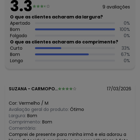
3.3
Feito: Brasil
9
avaliações
Cuidados para conservação do produto: Temperatura
máxima de lavagem 30C. Não alvejar. Não passar sobre a
O que as clientes acharam da largura?
estampa.
Apertado
0
%
Tecido: Viscose
Bom
100
%
Composição: Viscose 100%
Folgado
0
%
O que as clientes acharam do comprimento?
Histórico de preços
Curto
33
%
Bom
67
%
O preço apresentado abaixo é o menor oferecido em
Longo
0
%
algum dia do mês, para o menor tamanho disponível.
N/D*
agosto/2026
R$ 111,3
julho/2026
R$ 55,65
junho/2026
R$ 71,55
maio/2026
SUZANA
-
CARMOPOLIS DE MINAS - MG
17/03/2026
R$ 71,55
abril/2026
R$ 87,45
março/2026
Cor:
Vermelho
/
M
R$ 159
fevereiro/2026
Avaliação geral do produto:
Ótimo
Largura:
Bom
Comprimento:
Bom
Comentário:
Comprei de presente para minha irmã e ela adorou a