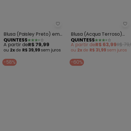
Quintess - Blusa (Paisley Preto
Qu
Blusa (Paisley Preto) em
Blusa (Acqua Terroso)
QUINTESS
QUINTESS
Malha de Viscose
em Malha de Viscose
A partir de
R$ 79,99
A partir de
R$ 63,99
R$ 79,
ou
2x
de
R$ 39,99
sem
juros
ou
2x
de
R$ 31,99
sem
juros
-58%
-60%