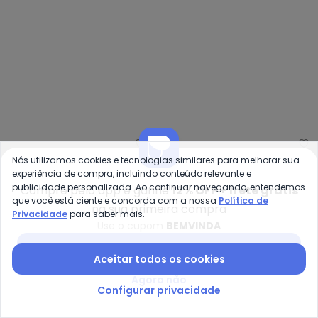
Nós utilizamos cookies e tecnologias similares para melhorar sua
Quintess - Blusa (Floral Bege) 
Mo
experiência de compra, incluindo conteúdo relevante e
publicidade personalizada. Ao continuar navegando, entendemos
Compre pelo app e ganhe
12% OFF + frete grátis
Blusa (Floral Bege) em
Blusa (Floral Mini) em
que você está ciente e concorda com a nossa
Política de
QUINTESS
MODA POP
na sua primeira compra
Malha de Viscose
Jersey Acetinado
Privacidade
para saber mais.
A partir de
R$ 79,99
A partir de
R$ 43,99
R$ 49,
Use o cupom
BEMVINDA
ou
2x
de
R$ 39,99
sem
juros
Baixar app Posthaus
Aceitar todos os cookies
-60%
-50%
Agora não
Configurar privacidade