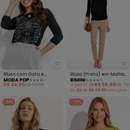
Moda Pop - Blusa com Gota e A
Bi
Blusa com Gota e
Blusa (Preta) em Malha
MODA POP
BIMINI
Amarração Frontal
de Viscose
R$ 44,99
R$ 54,99
A partir de
R$ 59,99
R$ 79,
(Preta)
ou
2x
de
R$ 29,99
sem
juros
-51%
-70%