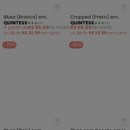
Quintess - Blusa (Branca) em V
Qu
Blusa (Branca) em
Cropped (Preto) em
QUINTESS
QUINTESS
Viscose Plana
Crepe Plano com
A partir de
R$ 65,99
R$ 159,99
R$ 59,99
R$ 149,99
Amarração
ou
2x
de
R$ 32,99
sem
juros
ou
2x
de
R$ 29,99
sem
juros
-70%
-60%