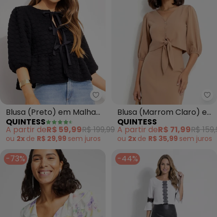
Quintess - Blusa (Preto) em Ma
Qu
Blusa (Preto) em Malha
Blusa (Marrom Claro) em
QUINTESS
QUINTESS
Matelassê
Linho
A partir de
R$ 59,99
R$ 199,99
A partir de
R$ 71,99
R$ 159,
ou
2x
de
R$ 29,99
sem
juros
ou
2x
de
R$ 35,99
sem
juros
-73%
-44%