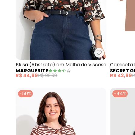
Marguerite - B
Blusa (Abstrato) em Malha de Viscose
Camiseta 
MARGUERITE
SECRET G
(Marrom)
R$ 44,99
R$ 99,99
R$ 42,99
R
-50%
-44%