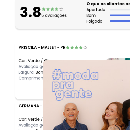
O que as clientes 
3.8
Apertado
5
avaliações
Bom
Folgado
PRISCILA
-
MALLET - PR
Cor:
Verde
/
G1
Avaliação geral do produto:
Ótimo
Largura:
Bom
Comprimento:
Bom
GERMANA
-
BOA VISTA - RR
Cor:
Verde
/
G3
Comentário
Avaliação geral do produto:
Ótimo
Ótimo