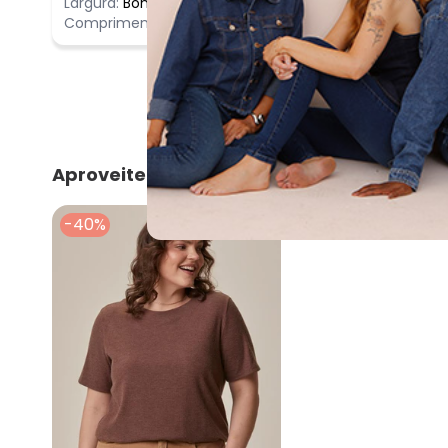
Largura:
Bom
Comprimento:
Bom
Aproveite e compre junto
-40%