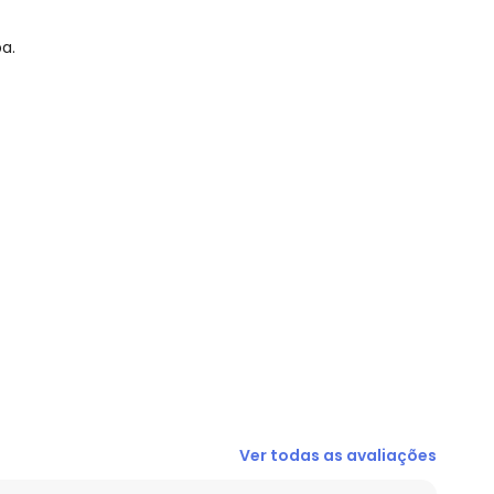
a.
N/D*
R$ 51,6
R$ 51,6
R$ 64,5
R$ 58,05
N/D*
N/D*
Ver todas as avaliações