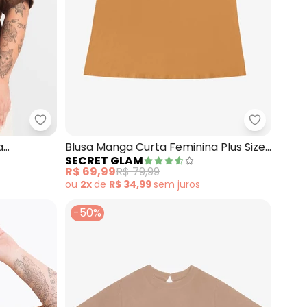
Curta Plus Size (Marrom)
Secret Glam - Blusa Feminina Manga Curta (Mar
Secret Gl
a
Blusa Manga Curta Feminina Plus Size
SECRET GLAM
(Marrom)
R$ 69,99
R$ 79,99
ou
2x
de
R$ 34,99
sem
juros
-50%