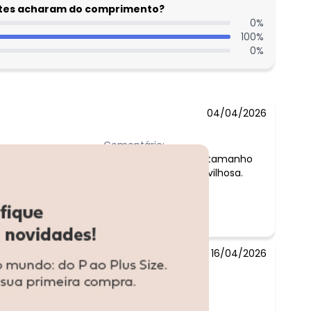
entes acharam do comprimento?
0
%
100
%
0
%
04/04/2026
Comentário:
Simplesmente amei, tamanho
perfeito, malha maravilhosa.
16/04/2026