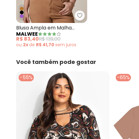
Malwee - Blusa Ampla 
Blusa Ampla em Malha
MALWEE
Canelada Plus Marrom
R$ 83,40
R$ 139,00
ou
2x
de
R$ 41,70
sem
juros
Você também pode gostar
-55%
-65%