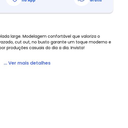
no App
Grátis
lada large. Modelagem confortável que valoriza o
 vazado, cut out, no busto garante um toque moderno e
PlusMarrom Claro
or produções casuais do dia a dia. Invista!
... Ver mais detalhes