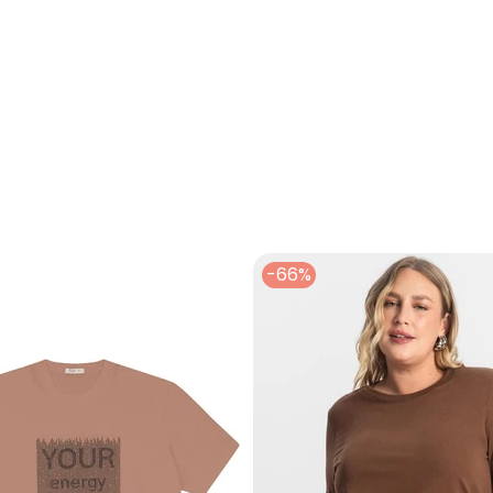
em Malha Canelada Plus Marrom
-66%