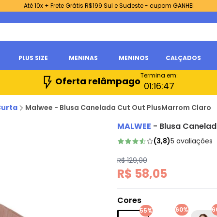
Até 10x + Frete Grátis R$199 Sul e Sudeste - cupom GANHEI
PLUS SIZE
MENINAS
MENINOS
CALÇADOS
Termina em:
Oferta relâmpago
01:
16:
46
Curta
Malwee - Blusa Canelada Cut Out PlusMarrom Claro
MALWEE
-
Blusa Canelad
(
3,8
)
5
avaliações
R$ 129,00
R$ 58,05
Cores
60%
6
55%