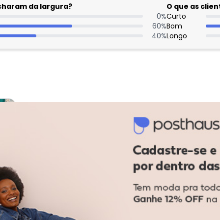
acharam da largura?
O que as cli
0
%
Curto
60
%
Bom
40
%
Longo
: