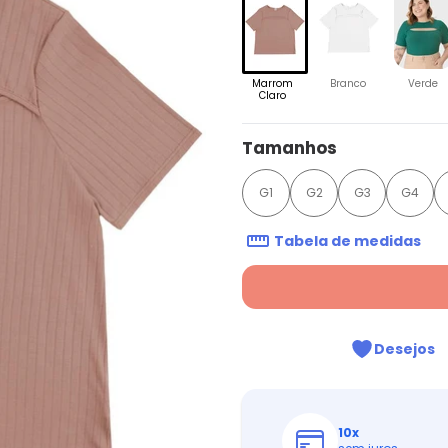
Marrom
Branco
Verde
Claro
Tamanhos
G1
G2
G3
G4
Tabela de medidas
Desejos
10
x