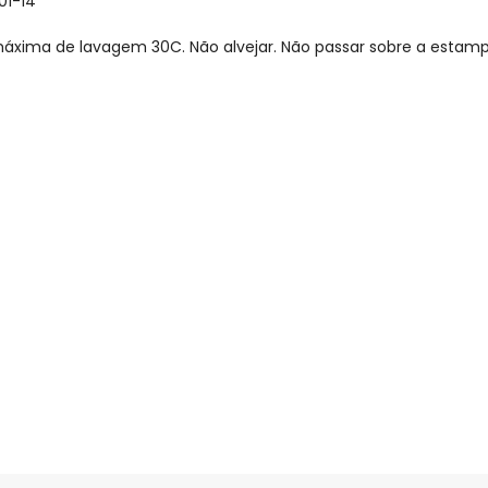
01-14
xima de lavagem 30C. Não alvejar. Não passar sobre a estamp
gum dia do mês, para o menor tamanho disponível.