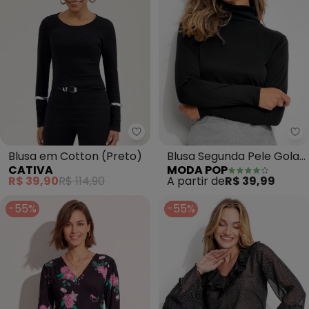
Cativa - Blusa em Cotton (
Mo
Blusa em Cotton (Preto)
Blusa Segunda Pele Gola
CATIVA
MODA POP
Alta (Preta)
R$ 39,90
R$ 114,90
A partir de
R$ 39,99
-55%
-55%