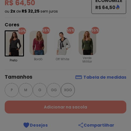
ECONOMIZE
R$ 64,50
R$ 64,50
2x
R$ 32,25
ou
de
sem juros
Cores
55%
55%
55%
50%
Verde
Bordô
Off White
Preto
Militar
Tamanhos
Tabela de medidas
P
M
G
GG
XGG
Adicionar na sacola
Desejos
Compartilhar