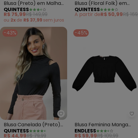
Blusa (Preto) em Malha
Blusa (Floral Folk) em
QUINTESS
QUINTESS
Tweed
Tule
R$ 75,99
R$ 149,99
A partir de
R$ 50,99
R$ 169
ou
2x
de
R$ 37,99
sem
juros
-43%
-45%
Quintess - Blusa Canelada (Pr
En
Blusa Canelada (Preto)
Blusa Feminina Manga
QUINTESS
ENDLESS
com Ombros Vazados
Longa (Preto)
R$ 44,99
R$ 79,99
R$ 59,99
R$ 109,99