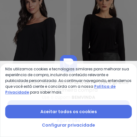
Nós utilizamos cookies e tecnologias similares para melhorar sua
experiência de compra, incluindo conteúdo relevante e
Rovitex - Blusa Feminina Manga
En
publicidade personalizada. Ao continuar navegando, entendemos
Compre pelo app e ganhe
12% OFF + frete grátis
Blusa Feminina Manga
Blusa Feminino Manga
que você está ciente e concorda com a nossa
Política de
na sua primeira compra
ROVITEX
ENDLESS
7/8 (Preto)
Longa (Preto)
Privacidade
para saber mais.
R$ 39,99
R$ 79,99
R$ 64,99
R$ 259,99
Use o cupom
BEMVINDA
ou
2x
de
R$ 32,49
sem
juros
Baixar app Posthaus
Aceitar todos os cookies
-58%
-30%
NEW
Agora não
Configurar privacidade