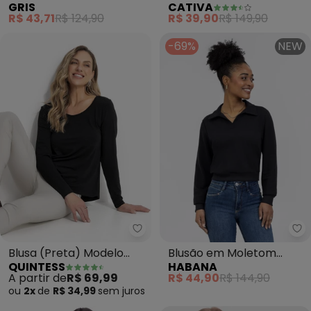
GRIS
CATIVA
Tecido Texturizado
(Preto)
R$ 43,71
R$ 124,90
R$ 39,90
R$ 149,90
(Preto)
-69%
NEW
Quintess - Blusa (Preta) Model
Ha
Blusa (Preta) Modelo
Blusão em Moletom
QUINTESS
HABANA
Mullet com Mangas
(Preto)
A partir de
R$ 69,99
R$ 44,90
R$ 144,90
Longas
ou
2x
de
R$ 34,99
sem
juros