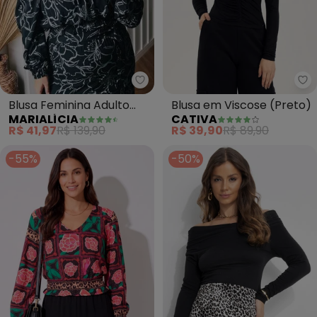
Marialícia - Blusa Feminina Adul
Ca
Blusa Feminina Adulto
Blusa em Viscose (Preto)
MARIALÍCIA
CATIVA
(Preto)
R$ 41,97
R$ 139,90
R$ 39,90
R$ 89,90
-55%
-50%