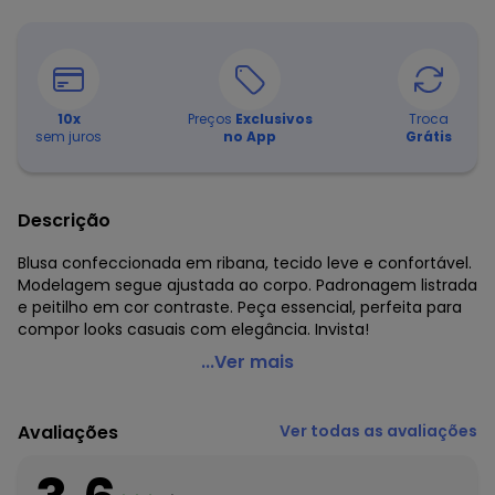
10
x
Preços
Exclusivos
Troca
sem juros
no App
Grátis
Descrição
Blusa confeccionada em ribana, tecido leve e confortável.
Modelagem segue ajustada ao corpo. Padronagem listrada
e peitilho em cor contraste. Peça essencial, perfeita para
compor looks casuais com elegância. Invista!
Malwee - Blusa Justa em Ribana Listrada Preto
...Ver mais
Código do produto: 8403184
Modelagem: Justa
Avaliações
Ver todas as avaliações
Comprimento da Manga: Longa
Decote Frente : V
Fornecedor: MALWEE MALHAS LTDA / CNPJ 84.429.737/0001-