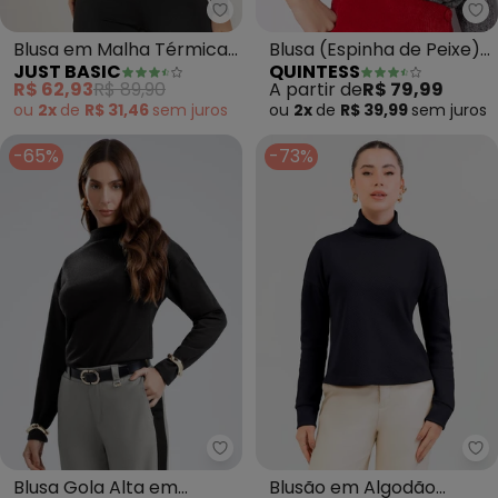
Just Basic - Blusa em Malha Té
Qu
Blusa em Malha Térmica
Blusa (Espinha de Peixe)
JUST BASIC
QUINTESS
(Preto)
em Malha de Viscose
R$ 62,93
R$ 89,90
A partir de
R$ 79,99
ou
2x
de
R$ 31,46
sem
juros
ou
2x
de
R$ 39,99
sem
juros
-65%
-73%
Gris - Blusa Gola Alta em Tecid
Ca
Blusa Gola Alta em
Blusão em Algodão