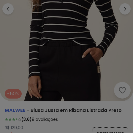
Malw
-50%
MALWEE
-
Blusa Justa em Ribana Listrada Preto
(
3,6
)
8
avaliações
R$ 129,00