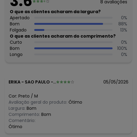
3.6
8
avaliações
14
Feito: Brasil
O que as clientes acharam da largura?
Cuidados para conservação do produto: Temperatura
Apertado
0
%
máxima de lavagem 30C. Não alvejar. Não passar sobre a
Bom
88
%
estampa.
Folgado
13
%
Tecido: Ribana Listrada
O que as clientes acharam do comprimento?
Composição: Algodão 85% Como Mínimo
Curto
0
%
Bom
100
%
Histórico de preços
Longo
0
%
O preço apresentado abaixo é o menor oferecido em
algum dia do mês, para o menor tamanho disponível.
R$ 64,5
agosto/2026
R$ 64,5
julho/2026
ERIKA
-
SAO PAULO - SP
05/05/2026
R$ 103,2
junho/2026
R$ 109,65
maio/2026
Cor:
Preto
/
M
R$ 129
abril/2026
Avaliação geral do produto:
Ótimo
N/D*
março/2026
Largura:
Bom
N/D*
fevereiro/2026
Comprimento:
Bom
Comentário:
Ótimo