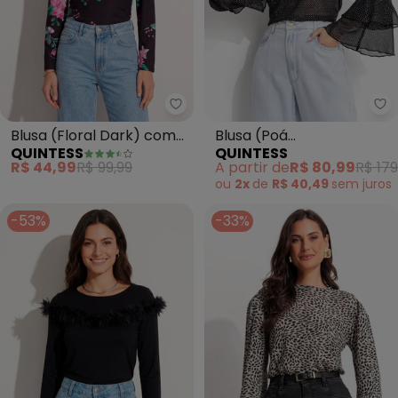
Quintess - Blusa (Floral Dark)
Qu
Blusa (Floral Dark) com
Blusa (Poá
QUINTESS
QUINTESS
Mangas Bufantes
Desconstruído) em
R$ 44,99
R$ 99,99
A partir de
R$ 80,99
R$ 179
Chiffon
ou
2x
de
R$ 40,49
sem
juros
-53%
-33%