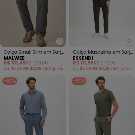
Malwee - Calça Small Slim em 
Es
Calça Small Slim em Sarja
Calça Masculina em Sarja
MALWEE
ESSENDI
(Cinza Chumbo)
(Verde)
R$ 131,45
R$ 239,00
R$ 111,95
R$ 279,99
ou
4x
de
R$ 32,86
sem
juros
ou
3x
de
R$ 37,31
sem
juros
-60%
-60%