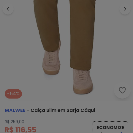
Malw
-54%
MALWEE
-
Calça Slim em Sarja Cáqui
R$ 259,00
ECONOMIZE
R$ 116,55