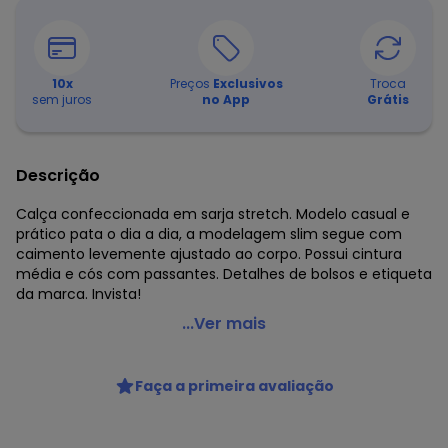
10
x
Preços
Exclusivos
Troca
sem juros
no App
Grátis
Descrição
Calça confeccionada em sarja stretch. Modelo casual e
prático pata o dia a dia, a modelagem slim segue com
caimento levemente ajustado ao corpo. Possui cintura
média e cós com passantes. Detalhes de bolsos e etiqueta
da marca. Invista!
Malwee - Calça Slim em Sarja Cáqui
...Ver mais
Código do produto: 8401762
Fornecedor: MALWEE MALHAS LTDA / CNPJ 84.429.737/0001-
Faça a primeira avaliação
14
Feito: Brasil
Cuidados para conservação do produto: Temperatura