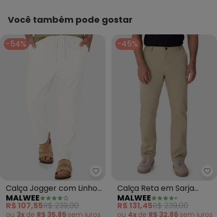
Você também pode gostar
-54%
-45%
Malwee - Calça Jogger com Lin
Ma
Calça Jogger com Linho
Calça Reta em Sarja
MALWEE
MALWEE
(Off White)
Stretch (Areia)
R$ 107,55
R$ 239,00
R$ 131,45
R$ 239,00
ou
3x
de
R$ 35,85
sem
juros
ou
4x
de
R$ 32,86
sem
juros