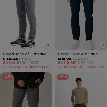
Biogás - Calca Sarja c/ Elastan
Ma
Calca Sarja c/ Elastano
Calça Chino em Sarja
BIOGÁS
MALWEE
Chino Importada (Cinza)
(Azul Marinho)
R$ 104,95
R$ 209,90
R$ 116,55
R$ 259,00
ou
3x
de
R$ 34,98
sem
juros
ou
3x
de
R$ 38,85
sem
juros
-45%
-60%