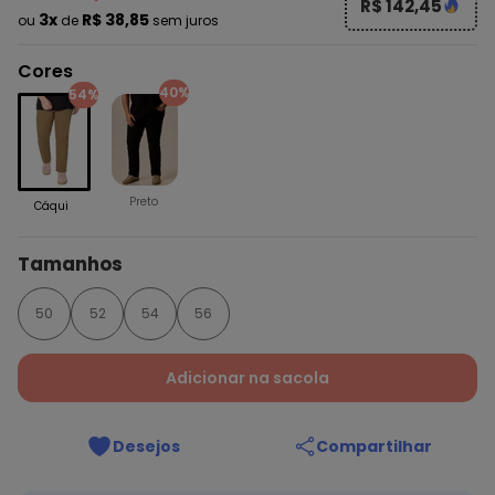
R$ 142,45
3x
R$ 38,85
ou
de
sem juros
Cores
40%
54%
Preto
Cáqui
Tamanhos
50
52
54
56
Adicionar na sacola
Desejos
Compartilhar