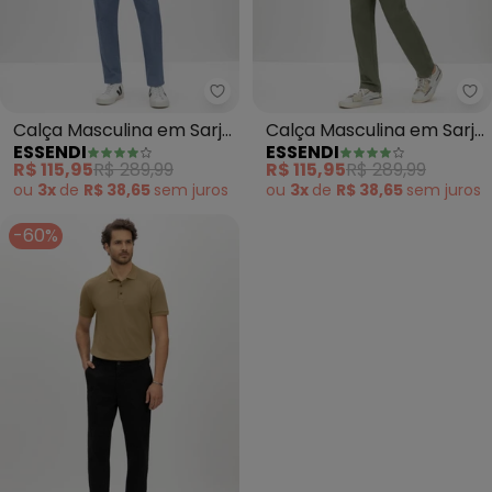
Essendi - Calça Masculina em Sa
Es
Calça Masculina em Sarja
Calça Masculina em Sarja
ESSENDI
ESSENDI
(Azul)
(Verde)
R$ 115,95
R$ 289,99
R$ 115,95
R$ 289,99
ou
3x
de
R$ 38,65
sem
juros
ou
3x
de
R$ 38,65
sem
juros
-60%