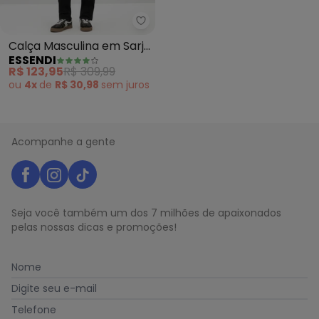
Essendi - Calça Masculina em Sa
Calça Masculina em Sarja
ESSENDI
(Preto)
R$ 123,95
R$ 309,99
ou
4x
de
R$ 30,98
sem
juros
Acompanhe a gente
Seja você também um dos 7 milhões de apaixonados
pelas nossas dicas e promoções!
Nome
Digite seu e-mail
Telefone