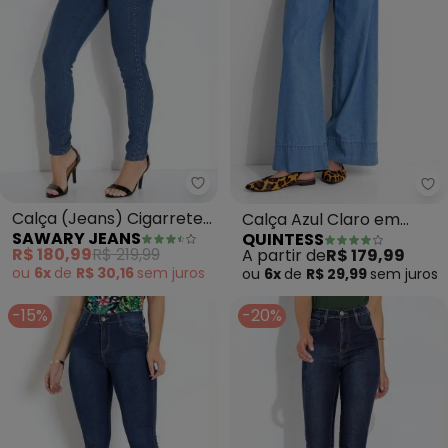
Sawary Jeans - Calça (Jeans) 
Qu
Calça (Jeans) Cigarrete
Calça Azul Claro em
SAWARY JEANS
QUINTESS
Sawary
Jeans de Algodão
R$ 180,99
R$ 219,99
A partir de
R$ 179,99
ou
6x
de
R$ 30,16
sem
juros
ou
6x
de
R$ 29,99
sem
juros
-15%
-20%