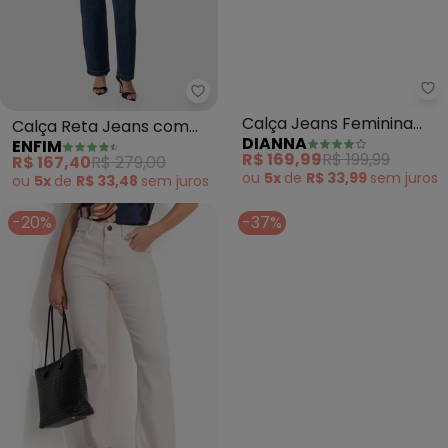
Enfim - Calça Reta Jeans com T
Di
Calça Reta Jeans com
Calça Jeans Feminina
ENFIM
DIANNA
Tachas (Azul Escuro)
Wide Leg Cintura Alta
R$ 167,40
R$ 279,00
R$ 169,99
R$ 199,99
(Azul)
ou
5x
de
R$ 33,48
sem
juros
ou
5x
de
R$ 33,99
sem
juros
-20%
-37%