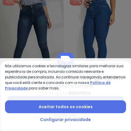
-10%
-17%
Nós utilizamos cookies e tecnologias similares para melhorar sua
experiência de compra, incluindo conteúdo relevante e
publicidade personalizada. Ao continuar navegando, entendemos
Compre pelo app e ganhe
12% OFF + frete grátis
Sawary Jeans - Calça Jeans Pus
Sa
que você está ciente e concorda com a nossa
Política de
na sua primeira compra
Privacidade
para saber mais.
Calça Jeans Push Up
Calça (Jeans) Levanta
Use o cupom
BEMVINDA
SAWARY JEANS
SAWARY JEANS
(Azul)
Bumbum Cigarrete
R$ 152,99
R$ 169,99
R$ 155,99
R$ 189,99
Baixar app Posthaus
Sawary
ou
5x
de
R$ 30,59
sem
juros
ou
5x
de
R$ 31,19
sem
juros
Aceitar todos os cookies
Agora não
-29%
-30%
Configurar privacidade