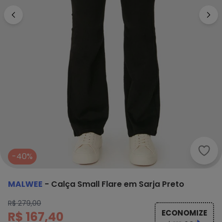
Malw
-40%
MALWEE
-
Calça Small Flare em Sarja Preto
R$ 279,00
ECONOMIZE
R$ 167,40