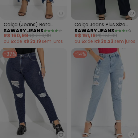
Sawary Jeans - Calça (Jeans) 
Sa
Calça (Jeans) Reta
Calça Jeans Plus Size
SAWARY JEANS
SAWARY JEANS
Sawary
(Azul)
R$ 160,99
R$ 209,99
R$ 151,19
R$ 189,99
ou
5x
de
R$ 32,19
sem
juros
ou
5x
de
R$ 30,23
sem
juros
-37%
-14%
Sa