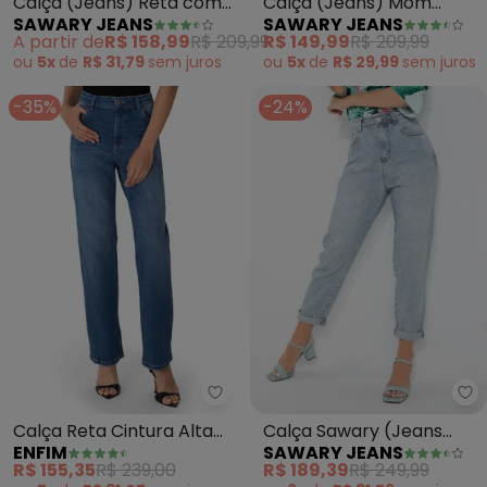
Calça (Jeans) Mom
Calça (Jeans) Reta com
SAWARY JEANS
SAWARY JEANS
Jeans Sawary
Fechamento em Botões
R$ 149,99
R$ 209,99
A partir de
R$ 158,99
R$ 209,99
Sawary
ou
5x
de
R$ 29,99
sem
juros
ou
5x
de
R$ 31,79
sem
juros
-35%
-24%
Sa
Enfim - Calça Reta Cintura Alta
Calça Sawary (Jeans
Calça Reta Cintura Alta
SAWARY JEANS
ENFIM
Clara) com Apliques
Jeans (Azul)
R$ 189,39
R$ 249,99
R$ 155,35
R$ 239,00