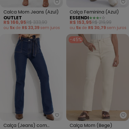
Outlet - Calca Mom Jeans (Azul
Es
Calca Mom Jeans (Azul)
Calça Feminina (Azul)
OUTLET
ESSENDI
R$ 166,95
R$ 333,90
R$ 153,95
R$ 219,99
ou
5x
de
R$ 33,39
sem
juros
ou
5x
de
R$ 30,79
sem
juros
-45%
Quintess - Calça (Jeans) com Bo
An
Calça (Jeans) com
Calça Mom (Bege)