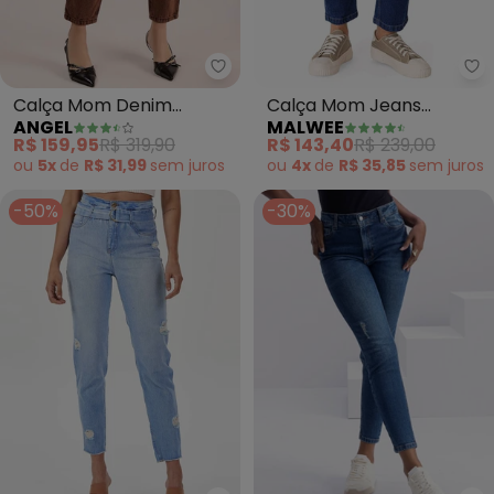
Angel - Calça Mom Denim (Ma
Ma
Calça Mom Denim
Calça Mom Jeans
ANGEL
MALWEE
(Marrom)
Estonada Cintura Alta
R$ 159,95
R$ 319,90
R$ 143,40
R$ 239,00
(Azul)
ou
5x
de
R$ 31,99
sem
juros
ou
4x
de
R$ 35,85
sem
juros
-50%
-30%