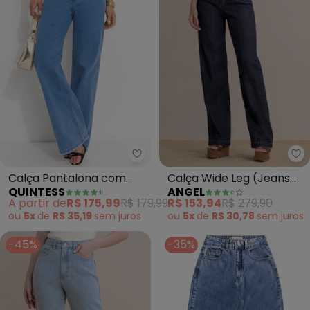
Quintess - Calça Pantalona com
An
Calça Pantalona com
Calça Wide Leg (Jeans
QUINTESS
ANGEL
Bolsos (Jeans Claro)
Escuro)
A partir de
R$ 175,99
R$ 179,99
R$ 153,94
R$ 279,90
ou
5x
de
R$ 35,19
sem
juros
ou
5x
de
R$ 30,78
sem
juros
-45%
-35%