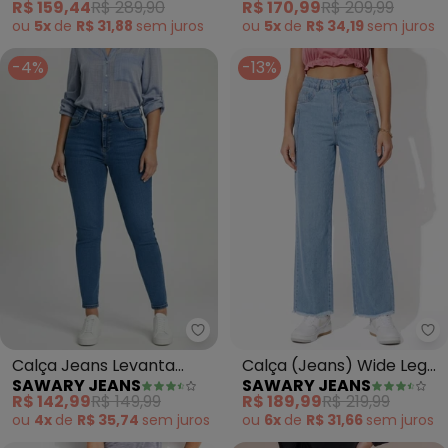
R$ 159,44
R$ 289,90
R$ 170,99
R$ 209,99
ou
5x
de
R$ 31,88
sem
juros
ou
5x
de
R$ 34,19
sem
juros
-4%
-13%
Sawary Jeans - Calça Jeans Le
Sa
Calça Jeans Levanta
Calça (Jeans) Wide Leg
SAWARY JEANS
SAWARY JEANS
Bumbum (Azul)
com Bolsos Sawary
R$ 142,99
R$ 149,99
R$ 189,99
R$ 219,99
ou
4x
de
R$ 35,74
sem
juros
ou
6x
de
R$ 31,66
sem
juros