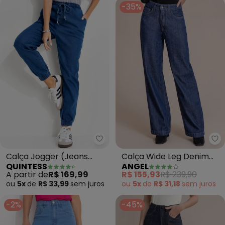
-35%
Quintess - Calça Jogger (Jeans
An
Calça Jogger (Jeans
Calça Wide Leg Denim
QUINTESS
ANGEL
Médio) Cintura Alta com
(Azul)
A partir de
R$ 169,99
R$ 155,93
R$ 239,90
Bolsos
ou
5x
de
R$ 33,99
sem
juros
ou
5x
de
R$ 31,18
sem
juros
-2%
-45%