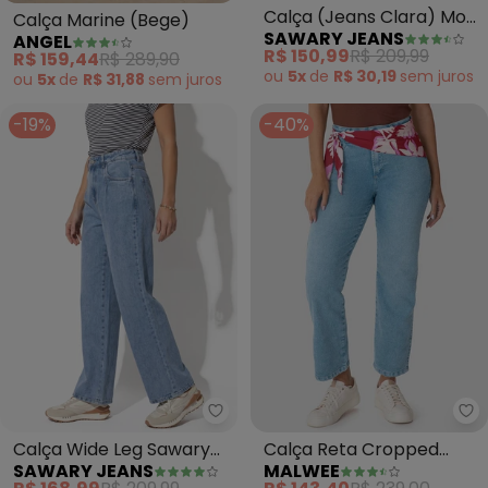
Calça (Jeans Clara) Mom
Calça Marine (Bege)
SAWARY JEANS
ANGEL
Jeans com Puídos
R$ 150,99
R$ 209,99
R$ 159,44
R$ 289,90
Sawary
ou
5x
de
R$ 30,19
sem
juros
ou
5x
de
R$ 31,88
sem
juros
-19%
-40%
Sawary Jeans - Calça Wide Leg
Ma
Calça Wide Leg Sawary
Calça Reta Cropped
SAWARY JEANS
MALWEE
(Jeans) com Bolsos
Jeans (Azul Claro)