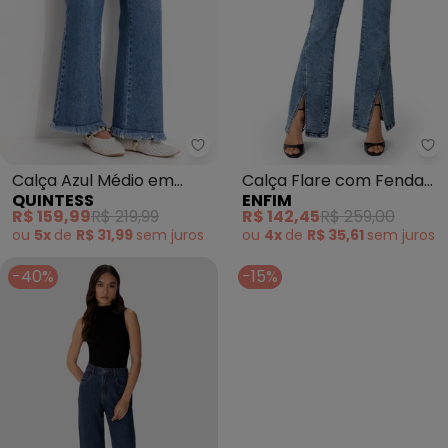
Quintess - Calça Azul Médio em
En
Calça Azul Médio em
Calça Flare com Fenda
QUINTESS
ENFIM
Jeans de Algodão
Cintura Alta Jeans (Azul)
R$ 159,99
R$ 219,99
R$ 142,45
R$ 259,00
ou
5x
de
R$ 31,99
sem
juros
ou
4x
de
R$ 35,61
sem
juros
-40%
-15%