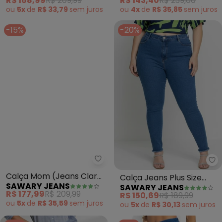
R$ 168,99
R$ 209,99
R$ 143,40
R$ 239,00
ou
5x
de
R$ 33,79
sem
juros
ou
4x
de
R$ 35,85
sem
juros
-15%
-20%
Sawary Jeans - Calça Mom (Jea
Sa
Calça Mom (Jeans Clara)
Calça Jeans Plus Size
SAWARY JEANS
SAWARY JEANS
com Bolsos e Puídos
(Azul)
R$ 177,99
R$ 209,99
R$ 150,69
R$ 189,99
Sawary
ou
5x
de
R$ 35,59
sem
juros
ou
5x
de
R$ 30,13
sem
juros