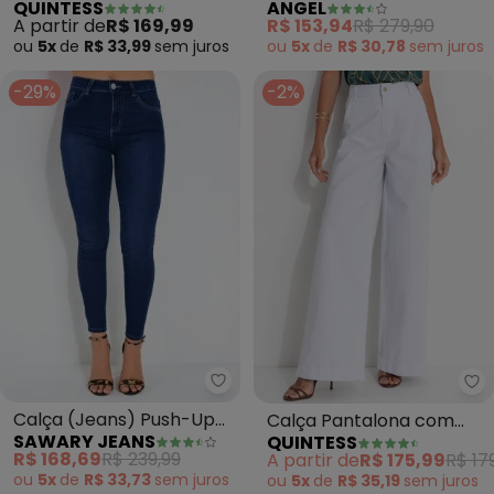
QUINTESS
ANGEL
Bolsos Funcionais e Faixa
A partir de
R$ 169,99
R$ 153,94
R$ 279,90
ou
5x
de
R$ 33,99
sem
juros
ou
5x
de
R$ 30,78
sem
juros
-29%
-2%
Sawary Jeans - Calça (Jeans) 
Qu
Calça (Jeans) Push-Up
Calça Pantalona com
SAWARY JEANS
QUINTESS
com Bolsos Sawary
Bolsos (Jeans Branca)
R$ 168,69
R$ 239,99
A partir de
R$ 175,99
R$ 17
ou
5x
de
R$ 33,73
sem
juros
ou
5x
de
R$ 35,19
sem
juros