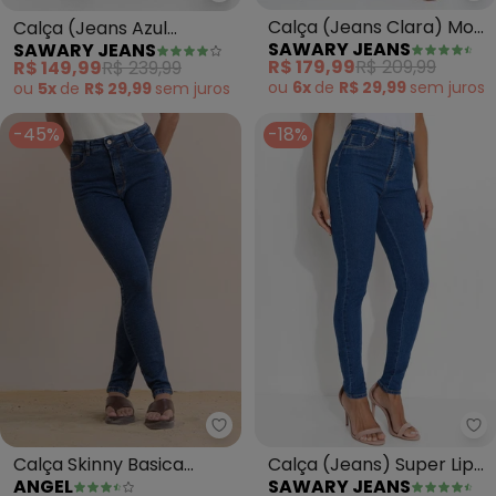
Sawary Jeans - Calça (Jeans Az
Calça (Jeans Clara) Mom
Calça (Jeans Azul
SAWARY JEANS
SAWARY JEANS
Jeans Destroyed Sawary
Escuro) Cigarrete
R$ 179,99
R$ 209,99
R$ 149,99
R$ 239,99
ou
6x
de
R$ 29,99
sem
juros
ou
5x
de
R$ 29,99
sem
juros
-45%
-18%
Angel - Calça Skinny Basica (J
Sa
Calça Skinny Basica
Calça (Jeans) Super Lipo
ANGEL
SAWARY JEANS
(Jeans Medio)
Básica Sawary