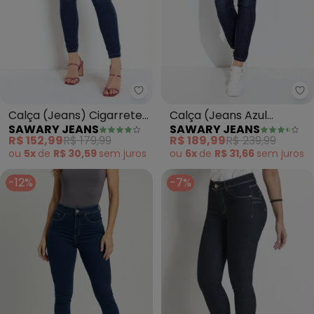
Sawary Jeans - Calça (Jeans)
Sa
Calça (Jeans) Cigarrete
Calça (Jeans Azul
SAWARY JEANS
SAWARY JEANS
Levanta Bumbum Sawary
Escuro) Super Lipo
R$ 152,99
R$ 179,99
R$ 189,99
R$ 239,99
Cigarrete
ou
5x
de
R$ 30,59
sem
juros
ou
6x
de
R$ 31,66
sem
juros
-12%
-7%