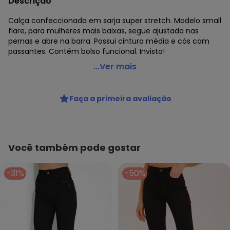
Descrição
Calça confeccionada em sarja super stretch. Modelo small
flare, para mulheres mais baixas, segue ajustada nas
pernas e abre na barra. Possui cintura média e cós com
passantes. Contém bolso funcional. Invista!
Malwee - Calça Small Flare em Sarja Preto
...Ver mais
Código do produto: 8399111
Fornecedor: MALWEE MALHAS LTDA / CNPJ 84.429.737/0001-
Faça a primeira avaliação
14
Feito: Brasil
Cuidados para conservação do produto: Temperatura
máxima de lavagem 30C. Não alvejar. Não passar sobre a
estampa.
Você também pode gostar
Observação: Cós: Aplicado com passantes
Tecido: 68% Algodão / 30% Poliést
-31%
-50%
Composição: 68% Algodão / 30% Poliéster / 2% Elastano
Histórico de preços
O preço apresentado abaixo é o menor oferecido em
algum dia do mês, para o menor tamanho disponível.