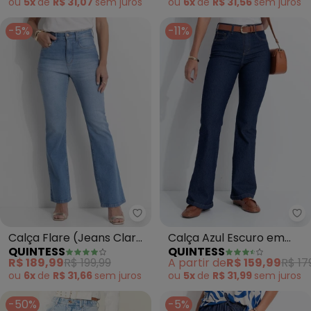
ou
6x
de
R$ 31,56
sem
juros
ou
5x
de
R$ 31,07
sem
juros
-5%
-11%
Quintess - Calça Flare (Jeans 
Qu
Calça Flare (Jeans Claro)
Calça Azul Escuro em
QUINTESS
QUINTESS
em Jeans
Jeans
R$ 189,99
R$ 199,99
A partir de
R$ 159,99
R$ 17
ou
6x
de
R$ 31,66
sem
juros
ou
5x
de
R$ 31,99
sem
juros
-50%
-5%