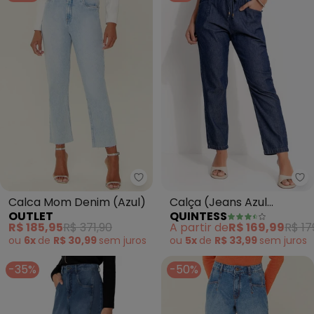
Outlet - Calca Mom Denim (Azu
Qu
Calca Mom Denim (Azul)
Calça (Jeans Azul
OUTLET
QUINTESS
Escuro) em Jeans
R$ 185,95
R$ 371,90
A partir de
R$ 169,99
R$ 17
ou
6x
de
R$ 30,99
sem
juros
ou
5x
de
R$ 33,99
sem
juros
-35%
-50%