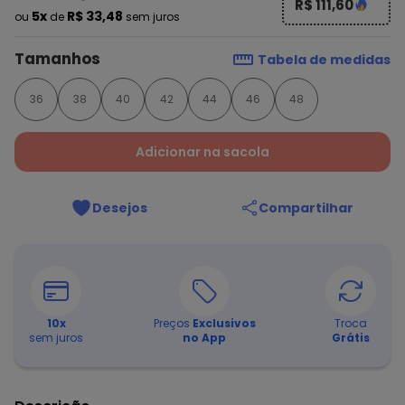
R$ 111,60
5x
R$ 33,48
ou
de
sem juros
Tamanhos
Tabela de medidas
36
38
40
42
44
46
48
Adicionar na sacola
Desejos
Compartilhar
10
x
Preços
Exclusivos
Troca
sem juros
no App
Grátis