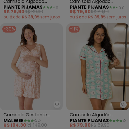
Camisola Algodão
Camisola Algodão
PIANTE PIJAMAS
PIANTE PIJAMAS
Americana Filete Lua
Americana Manga Curta
R$ 79,90
R$ 89,90
R$ 79,90
R$ 89,90
(Rosa)
Poá (Rosa)
ou
2x
de
R$ 39,95
sem
juros
ou
2x
de
R$ 39,95
sem
juros
-30%
-11%
Malwee - Camisola Gestante B
Pi
Camisola Gestante
Camisola Algodão
MALWEE
PIANTE PIJAMAS
Borboletas em Malha
Americana Filete
R$ 104,30
R$ 149,00
R$ 79,90
R$ 89,90
(Rosê)
Gatinhos (Verde)