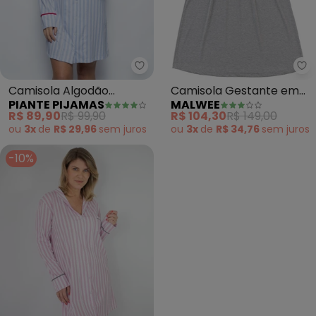
Piante Pijamas - Camisola Algod
Ma
Camisola Algodão
Camisola Gestante em
PIANTE PIJAMAS
MALWEE
Barbara Listrado (Azul)
Malha (Cinza)
R$ 89,90
R$ 99,90
R$ 104,30
R$ 149,00
ou
3x
de
R$ 29,96
sem
juros
ou
3x
de
R$ 34,76
sem
juros
-10%