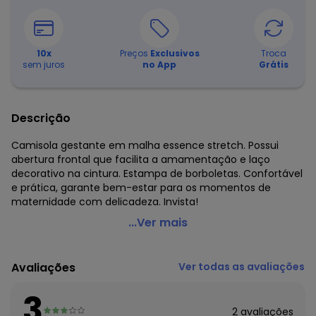
10
x
Preços
Exclusivos
Troca
sem juros
no App
Grátis
Descrição
Camisola gestante em malha essence stretch. Possui
abertura frontal que facilita a amamentação e laço
decorativo na cintura. Estampa de borboletas. Confortável
e prática, garante bem-estar para os momentos de
maternidade com delicadeza. Invista!
Malwee - Camisola Gestante Borboletas em Malha
...Ver mais
Rosê
Código do produto: 8173000
Avaliações
Ver todas as avaliações
Decote Frente : V
Fornecedor: MALWEE MALHAS LTDA / CNPJ 84.429.737/0001-
3
14
2
avaliações