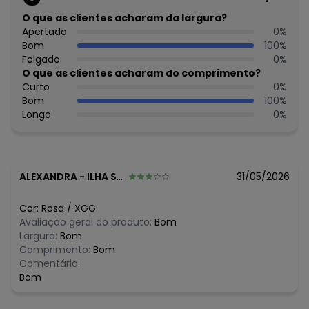
Feito: Brasil
Cuidados para conservação do produto: Temperatura
O que as clientes acharam da largura?
máxima de lavagem 30C. Não alvejar. Não passar sobre a
Apertado
0
%
estampa.
Bom
100
%
Tecido: 96% Viscose / 4% Elastano
Folgado
0
%
Composição: 96% Viscose / 4% Elastano
O que as clientes acharam do comprimento?
Curto
0
%
Histórico de preços
Bom
100
%
Longo
0
%
O preço apresentado abaixo é o menor oferecido em
algum dia do mês, para o menor tamanho disponível.
R$ 67,05
agosto/2026
R$ 67,05
julho/2026
R$ 67,05
junho/2026
ALEXANDRA
-
ILHA SOLTEIRA - SP
31/05/2026
R$ 67,05
maio/2026
R$ 67,05
abril/2026
Cor:
Rosa
/
XGG
R$ 81,95
março/2026
Avaliação geral do produto:
Bom
R$ 111,75
fevereiro/2026
Largura:
Bom
Comprimento:
Bom
Comentário:
Bom