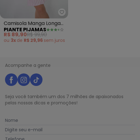
Piante Pijamas - Camisola Mang
Camisola Manga Longa
PIANTE PIJAMAS
Algodão Listrado
R$ 89,90
R$ 99,90
(Branco)
ou
3x
de
R$ 29,96
sem
juros
Acompanhe a gente
Seja você também um dos 7 milhões de apaixonados
pelas nossas dicas e promoções!
Nome
Digite seu e-mail
Telefone