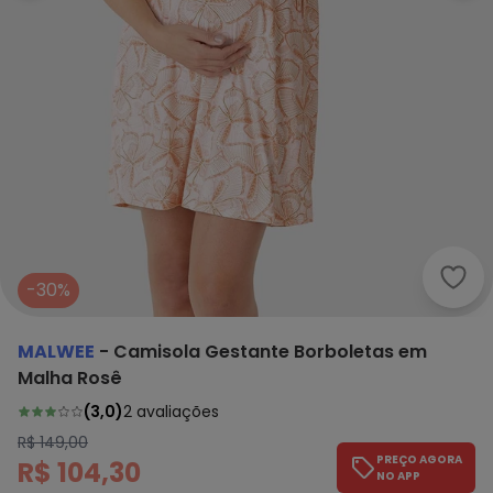
Malw
-30%
MALWEE
-
Camisola Gestante Borboletas em
Malha Rosê
(
3,0
)
2
avaliações
R$ 149,00
PREÇO AGORA
R$ 104,30
NO APP