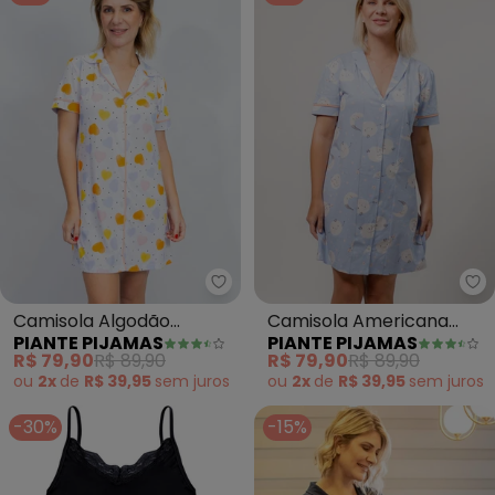
Piante Pijamas - Camisola Alg
Pi
Camisola Algodão
Camisola Americana
PIANTE PIJAMAS
PIANTE PIJAMAS
Americana Manga Curta
Manga Curta Algodão
R$ 79,90
R$ 89,90
R$ 79,90
R$ 89,90
(Branco)
(Azul)
ou
2x
de
R$ 39,95
sem
juros
ou
2x
de
R$ 39,95
sem
juros
-30%
-15%