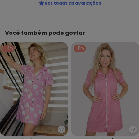
Ver todas as avaliações
Você também pode gostar
-11%
-11%
Piante Pijamas - Camisola Algo
Pi