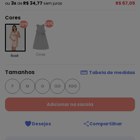
3x
R$ 34,77
R$ 67,05
ou
de
sem juros
Cores
30%
30%
Cinza
Rosê
Tamanhos
Tabela de medidas
P
M
G
GG
XGG
Adicionar na sacola
Desejos
Compartilhar