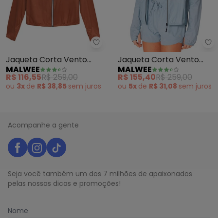
Malwee - Jaqueta Corta Vento 
Ma
Jaqueta Corta Vento
Jaqueta Corta Vento
MALWEE
MALWEE
Active (Caramelo)
Active (Azul Pastel)
R$ 116,55
R$ 259,00
R$ 155,40
R$ 259,00
ou
3x
de
R$ 38,85
sem
juros
ou
5x
de
R$ 31,08
sem
juros
Acompanhe a gente
Seja você também um dos 7 milhões de apaixonados
pelas nossas dicas e promoções!
Nome