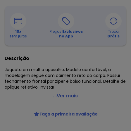
10
x
Preços
Exclusivos
Troca
sem juros
no App
Grátis
Descrição
Jaqueta em malha agasalho. Modelo confortável, a
modelagem segue com caimento reto ao corpo. Possui
fechamento frontal por zíper e bolso funcional. Detalhe de
aplique refletivo. Invista!
Malwee - Jaqueta Masculina Reta Agasalho Active
...Ver mais
Preto
Código do produto: 8400565
Faça a primeira avaliação
Comprimento da Manga: Longa
Fornecedor: MALWEE MALHAS LTDA / CNPJ 84.429.737/0001-
14