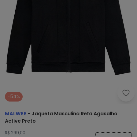
Malw
-54%
MALWEE
-
Jaqueta Masculina Reta Agasalho
Active Preto
R$ 299,00