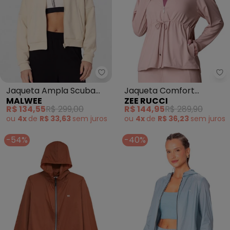
Malwee - Jaqueta Ampla Scuba 
Ze
Jaqueta Ampla Scuba
Jaqueta Comfort
MALWEE
ZEE RUCCI
Touch Active (Off White)
Poliamida Blush (Rosa)
R$ 134,55
R$ 299,00
R$ 144,95
R$ 289,90
ou
4x
de
R$ 33,63
sem
juros
ou
4x
de
R$ 36,23
sem
juros
-54%
-40%