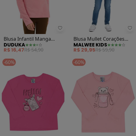
Duduka - Blusa Infantil Manga L
Ma
Blusa Infantil Manga
Blusa Mullet Corações
DUDUKA
MALWEE KIDS
Longa (Rosa)
(Rosa Escuro)
R$ 16,47
R$ 54,90
R$ 29,95
R$ 59,90
-60%
-60%