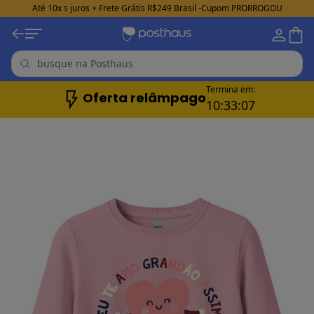
Até 10x s juros + Frete Grátis R$249 Brasil -Cupom PRORROGOU
Termina em:
Oferta relâmpago
10:
33:
05