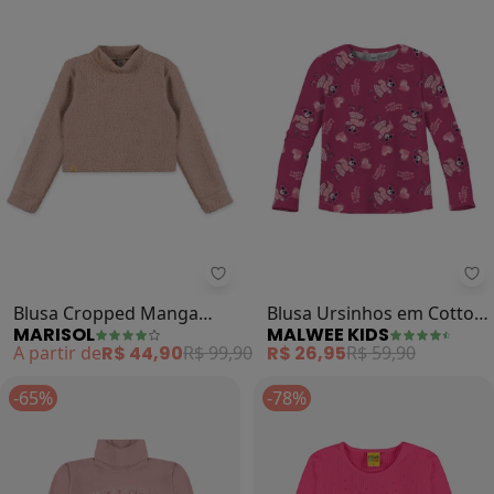
Marisol - Blusa Cropped Manga Lo
Ma
Blusa Cropped Manga
Blusa Ursinhos em Cotton
MARISOL
MALWEE KIDS
Longa Infantil (Rosa)
(Rosa Escuro)
A partir de
R$ 44,90
R$ 99,90
R$ 26,95
R$ 59,90
-65%
-78%