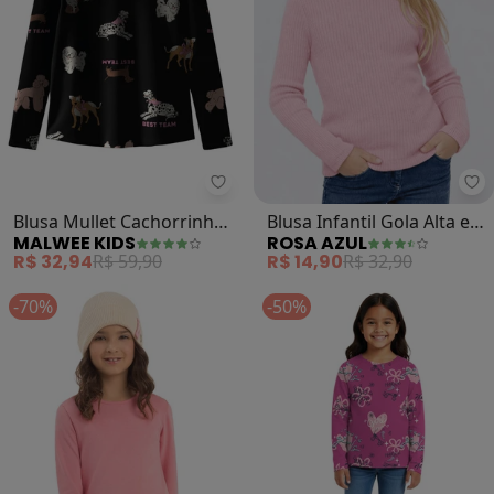
Malwee Kids - Blusa Mullet Cacho
Ro
Blusa Mullet Cachorrinhos
Blusa Infantil Gola Alta em
MALWEE KIDS
ROSA AZUL
(Rosê)
Ribana (Rosa)
R$ 32,94
R$ 59,90
R$ 14,90
R$ 32,90
-70%
-50%