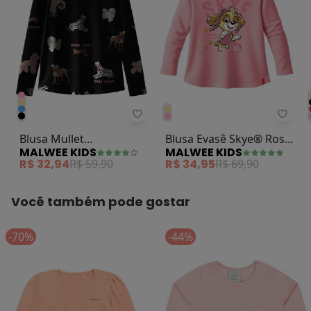
Malwee Kids - Blusa Mullet Cach
Malwe
Blusa Mullet
Blusa Evasê Skye® Rosa
MALWEE KIDS
MALWEE KIDS
Cachorrinhos Rosê
Claro
R$ 32,94
R$ 59,90
R$ 34,95
R$ 69,90
Você também pode gostar
-70%
-44%