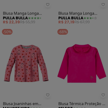
Pulla Bulla - Blusa Manga Longa 
Pu
Blusa Manga Longa
Blusa Manga Longa
PULLA BULLA
PULLA BULLA
Menina (Rosa)
Menina (Rosa)
R$ 22,39
R$ 55,99
R$ 27,19
R$ 67,99
-50%
-68%
Malwee Kids - Blusa Joaninhas em
Se
Blusa Joaninhas em
Blusa Térmica Proteção Uv