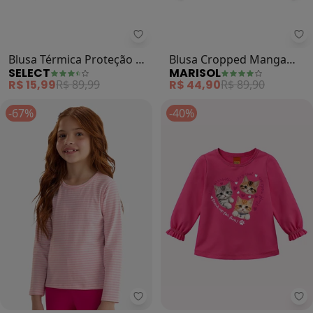
Select - Blusa Térmica Proteção 
Ma
Blusa Térmica Proteção Uv
Blusa Cropped Manga
SELECT
MARISOL
Praia Manga Longa (Rosa)
Longa Infantil (Rosa)
R$ 15,99
R$ 89,99
R$ 44,90
R$ 89,90
-67%
-40%
Rovi Kids - Blusa Manga Longa Fe
Ky