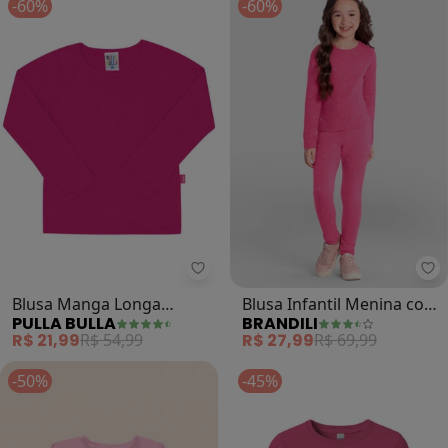
-60%
-60%
Pulla Bulla - Blusa Manga Longa 
Br
Blusa Manga Longa
Blusa Infantil Menina com
PULLA BULLA
BRANDILI
Menina (Rosa)
Brilhos (Rosa)
R$ 21,99
R$ 54,99
R$ 27,99
R$ 69,99
-50%
-45%