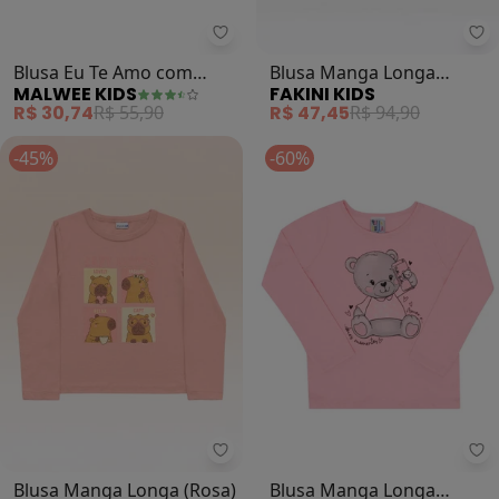
Malwee Kids - Blusa Eu Te Amo co
Fa
Blusa Eu Te Amo com
Blusa Manga Longa
MALWEE KIDS
FAKINI KIDS
Glitter (Rosa Claro)
Minnie (Rosa)
R$ 30,74
R$ 55,90
R$ 47,45
R$ 94,90
-45%
-60%
Fakini Kids - Blusa Manga Longa 
Pu
Blusa Manga Longa (Rosa)
Blusa Manga Longa