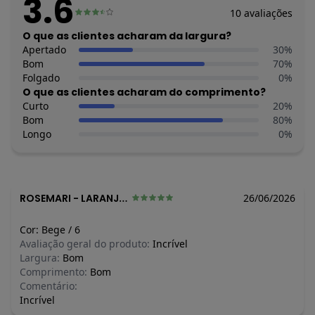
3.6
14
10
avaliações
Feito: Brasil
Cuidados para conservação do produto: Temperatura máxima
O que as clientes acharam da largura?
de lavagem 30C. Não alvejar. Não passar sobre a estampa.
Apertado
30
%
Tecido: Meia Malha
Bom
70
%
Composição: Algodão 100%
Folgado
0
%
O que as clientes acharam do comprimento?
Histórico de preços
Curto
20
%
Bom
80
%
O preço apresentado abaixo é o menor oferecido em algum
Longo
0
%
dia do mês, para o menor tamanho disponível.
R$ 27,95
agosto/2026
R$ 27,95
julho/2026
R$ 44,71
junho/2026
R$ 47,51
maio/2026
ROSEMARI
-
LARANJEIRAS DO SUL - PR
26/06/2026
N/D*
abril/2026
N/D*
março/2026
Cor:
Bege
/
6
N/D*
fevereiro/2026
Avaliação geral do produto:
Incrível
Largura:
Bom
Comprimento:
Bom
Comentário:
Incrível