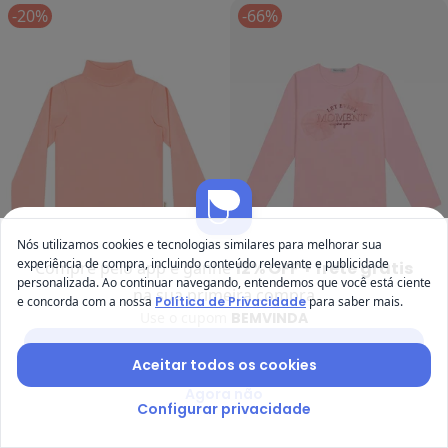
-20%
-66%
Nós utilizamos cookies e tecnologias similares para melhorar sua
experiência de compra, incluindo conteúdo relevante e publicidade
Compre pelo app e ganhe
12% OFF + frete grátis
personalizada. Ao continuar navegando, entendemos que você está ciente
Elian - Blusa Infantil Menina Life 
Tr
na sua primeira compra
e concorda com a nossa
Política de Privacidade
para saber mais.
Blusa Infantil Menina Life
Blusa Feminina Cotton
Use o cupom
BEMVINDA
ELIAN
TRICK NICK
Colors (Rosa)
(Rosa)
R$ 43,92
R$ 54,90
A partir de
R$ 25,49
R$ 74,
Baixar app Posthaus
Aceitar todos os cookies
-60%
-70%
Agora não
Configurar privacidade