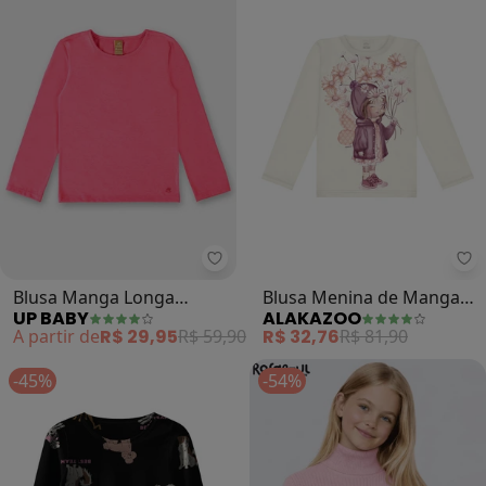
Up Baby - Blusa Manga Longa Inf
Al
Blusa Manga Longa
Blusa Menina de Mangas
UP BABY
ALAKAZOO
Infantil Menina (Rosa)
Longas com Strass (Rosa)
A partir de
R$ 29,95
R$ 59,90
R$ 32,76
R$ 81,90
-45%
-54%