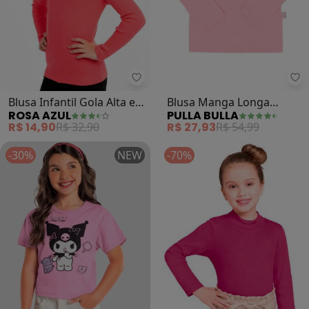
Rosa Azul - Blusa Infantil Gola A
Pu
Blusa Infantil Gola Alta em
Blusa Manga Longa
ROSA AZUL
PULLA BULLA
Ribana (Rosa Neon)
Menina (Rosa)
R$ 14,90
R$ 32,90
R$ 27,93
R$ 54,99
-30%
NEW
-70%