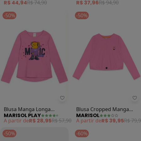
R$ 44,94
R$ 74,90
R$ 37,96
R$ 94,90
-50%
-50%
Marisol Play - Blusa Manga Longa
Ma
Blusa Manga Longa
Blusa Cropped Manga
MARISOL PLAY
MARISOL
Infantil Feminina (Rosa)
Longa (Rosa)
A partir de
R$ 28,95
R$ 57,90
A partir de
R$ 39,95
R$ 79,
-50%
-60%