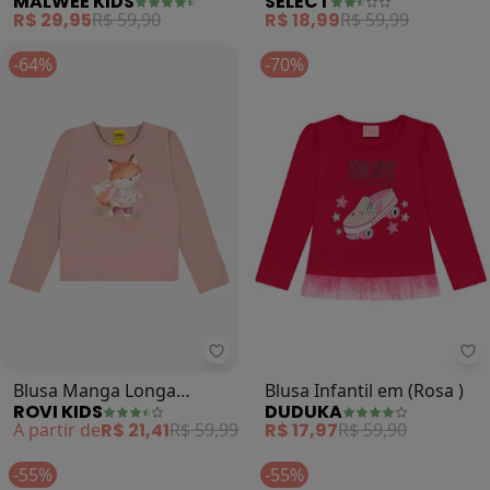
MALWEE KIDS
SELECT
Cotton (Coral)
Praia Manga Longa (Rosa)
R$ 29,95
R$ 59,90
R$ 18,99
R$ 59,99
-64%
-70%
Rovi Kids - Blusa Manga Longa Co
Du
Blusa Manga Longa
Blusa Infantil em (Rosa )
ROVI KIDS
DUDUKA
Cotton (Rosa)
A partir de
R$ 21,41
R$ 59,99
R$ 17,97
R$ 59,90
-55%
-55%