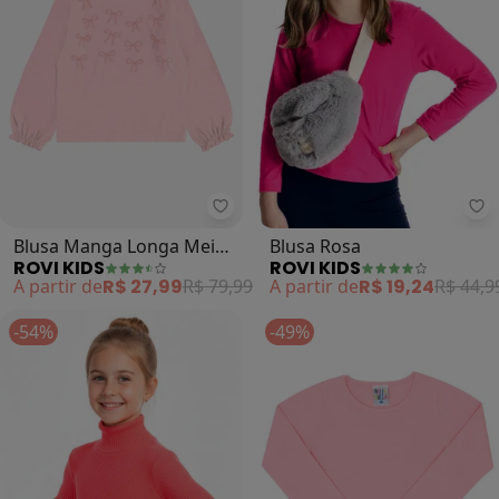
Rovi Kids - Blusa Manga Longa 
Ro
Blusa Manga Longa Meia
Blusa Rosa
ROVI KIDS
ROVI KIDS
Malha com Estampa
A partir de
R$ 27,99
R$ 79,99
A partir de
R$ 19,24
R$ 44,9
(Rosa)
-54%
-49%