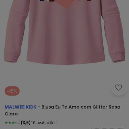
Malw
-45%
MALWEE KIDS
-
Blusa Eu Te Amo com Glitter Rosa
Claro
(
3,6
)
10
avaliações