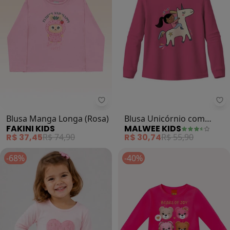
Fakini Kids - Blusa Manga Longa 
Ma
Blusa Manga Longa (Rosa)
Blusa Unicórnio com
FAKINI KIDS
MALWEE KIDS
Glitter (Rosa)
R$ 37,45
R$ 74,90
R$ 30,74
R$ 55,90
-68%
-40%