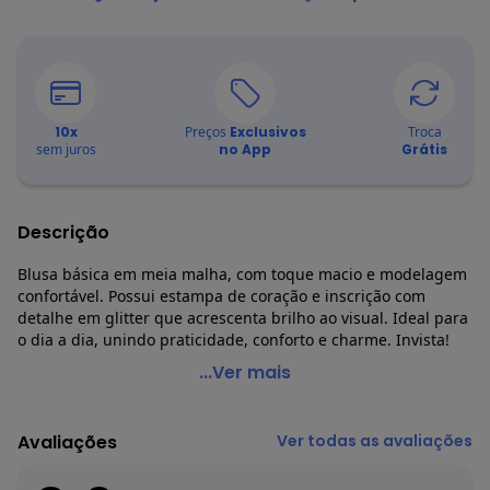
10
x
Preços
Exclusivos
Troca
sem juros
no App
Grátis
Descrição
Blusa básica em meia malha, com toque macio e modelagem
confortável. Possui estampa de coração e inscrição com
detalhe em glitter que acrescenta brilho ao visual. Ideal para
o dia a dia, unindo praticidade, conforto e charme. Invista!
Malwee Kids - Blusa Eu Te Amo com Glitter Rosa Claro
...Ver mais
Código do produto: 8414512
Comprimento da Manga: Longa
Avaliações
Ver todas as avaliações
Decote Frente : Redondo
Fornecedor: MALWEE MALHAS LTDA / CNPJ 84.429.737/0001-