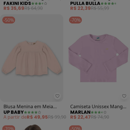
FAKINI KIDS
PULLA BULLA
Menina (Rosa)
R$ 35,69
R$ 64,90
R$ 22,39
R$ 55,99
-50%
-70%
Up Baby - Blusa Menina em Meia
Ma
Blusa Menina em Meia
Camiseta Unissex Manga
UP BABY
MARLAN
Malha (Rosa)
Longa Suedine Lisa (Rosa)
A partir de
R$ 49,95
R$ 99,90
R$ 22,47
R$ 74,90
-70%
-50%