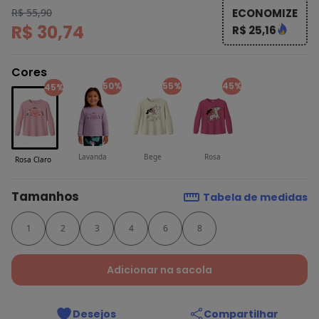
R$ 55,90
ECONOMIZE
R$ 30,74
R$ 25,16
Cores
50%
55%
45%
45%
Lavanda
Bege
Rosa
Rosa Claro
Tamanhos
Tabela de medidas
1
2
3
4
6
8
Adicionar na sacola
Desejos
Compartilhar