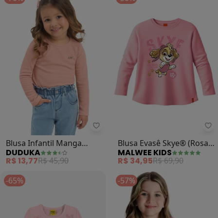
Duduka - Blusa Infantil Manga L
Ma
Blusa Infantil Manga
Blusa Evasê Skye® (Rosa
DUDUKA
MALWEE KIDS
Longa (Rosa)
Claro)
R$ 13,77
R$ 45,90
R$ 34,95
R$ 69,90
-65%
-57%