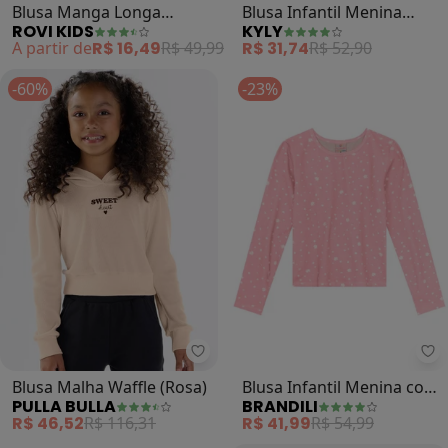
Blusa Manga Longa
Blusa Infantil Menina
ROVI KIDS
KYLY
Feminina Listrado (Rosa)
Gatinhos (Rosa)
A partir de
R$ 16,49
R$ 49,99
R$ 31,74
R$ 52,90
-60%
-23%
Pulla Bulla - Blusa Malha Waffle (
Br
Blusa Malha Waffle (Rosa)
Blusa Infantil Menina com
PULLA BULLA
BRANDILI
Mini Flores (Rosa)
R$ 46,52
R$ 116,31
R$ 41,99
R$ 54,99