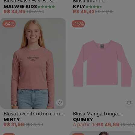
Blusa Infantil
Blusa Evasê Everest &
KYLY
MALWEE KIDS
Menina(Salmão)
Skye® (Rosa Escuro)
R$ 45,43
R$ 69,90
R$ 34,95
R$ 69,90
-64%
-15%
Minty - Blusa Juvenil Cotton com
Qu
Blusa Juvenil Cotton com
Blusa Manga Longa
MINTY
QUIMBY
Estampa (Rosa)
Infantil em Cotton Rosa
R$ 31,99
R$ 89,99
A partir de
R$ 46,66
R$ 54,