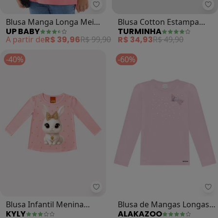
Up Baby - Blusa Manga Longa Me
Tu
Blusa Manga Longa Meia
Blusa Cotton Estampa
UP BABY
TURMINHA
Malha (Rosa)
Gatinho Básica Menina
A partir de
R$ 39,96
R$ 99,90
R$ 34,93
R$ 49,90
(Rosa)
-40%
-60%
Kyly - Blusa Infantil Menina Coel
Al
Blusa Infantil Menina
Blusa de Mangas Longas
KYLY
ALAKAZOO
Coelhinho (Rosa)
Menina com Strass (Rosa)