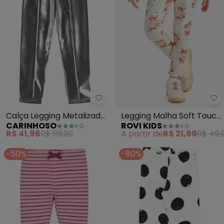
Carinhoso - Calça Legging Meta
Ro
Calça Legging Metalizada
Legging Malha Soft Touch
CARINHOSO
ROVI KIDS
Menina (Prata)
(Bege)
R$ 41,96
R$ 119,90
A partir de
R$ 21,99
R$ 49,
-50%
-80%