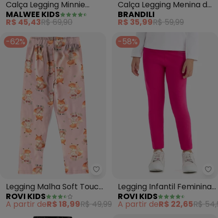
Calça Legging Minnie
Calça Legging Menina de
MALWEE KIDS
BRANDILI
Mouse® (Preto)
Corações (Rosa)
R$ 45,43
R$ 69,90
R$ 35,99
R$ 59,99
-62%
-58%
Rovi Kids - Legging Malha Soft 
Ro
Legging Malha Soft Touch
Legging Infantil Feminina
ROVI KIDS
ROVI KIDS
(Rosa)
Molecotton (Rosa)
A partir de
R$ 18,99
R$ 49,99
A partir de
R$ 22,65
R$ 54,