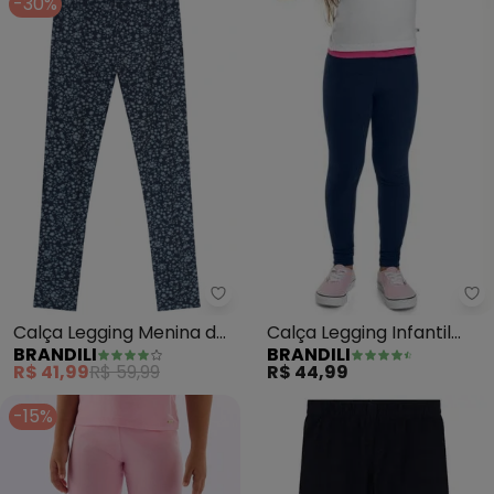
-30%
Br
Brandili - Calça Legging Menina
Calça Legging Infantil
Calça Legging Menina de
BRANDILI
BRANDILI
Menina (Azul)
Corações (Rosa)
R$ 44,99
R$ 41,99
R$ 59,99
-15%