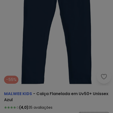
Malw
-55%
MALWEE KIDS
-
Calça Flanelada em Uv50+ Unissex
Azul
(
4,0
)
35
avaliações