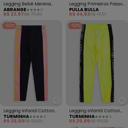
Legging Bebê Menina
Legging Primeiros Passos
ABRANGE
PULLA BULLA
Pandinha (Cinza)
Malha Térmica (Preto)
R$ 23,97
R$ 79,90
R$ 44,83
R$ 81,51
-50%
-50%
Turminha - Legging Infantil Cot
Tu
Legging Infantil Cotton
Legging Infantil Cotton
TURMINHA
TURMINHA
(Preto)
(Amarelo)
R$ 29,99
R$ 59,99
R$ 29,99
R$ 59,99