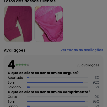
Fotos das Nossas Clientes
14
Feito: Brasil
Cuidados para conservação do produto: Temperatura
máxima de lavagem 30C. Não alvejar. Não passar sobre a
estampa.
Tecido: Malha Flanelada
Composição: 90% POLIÉSTER / 10% ELASTANO
Avaliações
Ver todas as avaliações
4
35
avaliações
O que as clientes acharam da largura?
Apertado
3
%
Bom
92
%
Folgado
5
%
O que as clientes acharam do comprimento?
Curto
0
%
Bom
95
%
Longo
5
%