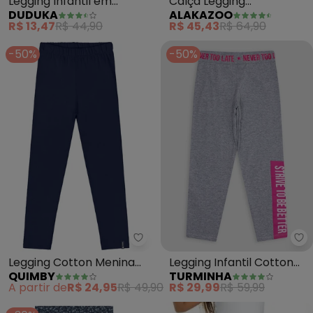
Calça Legging
Legging Infantil em
ALAKAZOO
DUDUKA
Molecotton (Marinho)
Suplex (Azul)
R$ 45,43
R$ 64,90
R$ 13,47
R$ 44,90
-50%
-50%
Quimby - Legging Cotton Menina
Tu
Legging Cotton Menina
Legging Infantil Cotton
QUIMBY
TURMINHA
(Azul)
Yend'S Kids (Azul)
A partir de
R$ 24,95
R$ 49,90
R$ 29,99
R$ 59,99