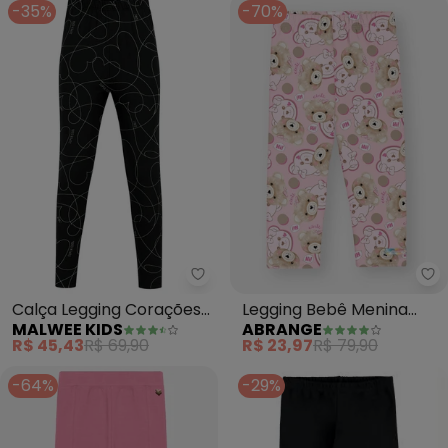
-35%
-70%
Malwee Kids - Calça Legging Co
Ab
Calça Legging Corações
Legging Bebê Menina
MALWEE KIDS
ABRANGE
(Preto)
Ursinho (Rosa)
R$ 45,43
R$ 69,90
R$ 23,97
R$ 79,90
-64%
-29%