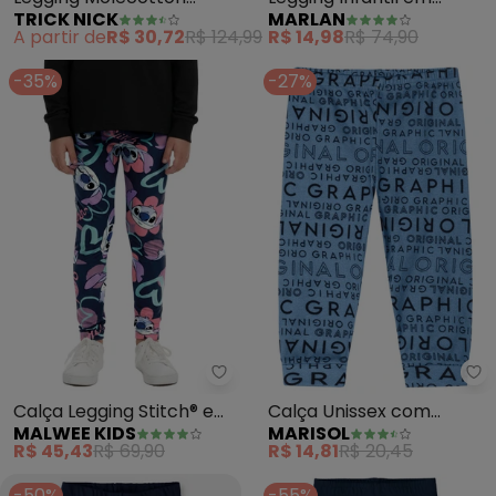
TRICK NICK
MARLAN
(Azul)
Molecotton Felpado
A partir de
R$ 30,72
R$ 124,99
R$ 14,98
R$ 74,90
(Azul)
-35%
-27%
Malwee Kids - Calça Legging St
Ma
Calça Legging Stitch® em
Calça Unissex com
MALWEE KIDS
MARISOL
Cotton (Azul Marinho)
Aroma Bebê (Azul)
R$ 45,43
R$ 69,90
R$ 14,81
R$ 20,45
-50%
-55%