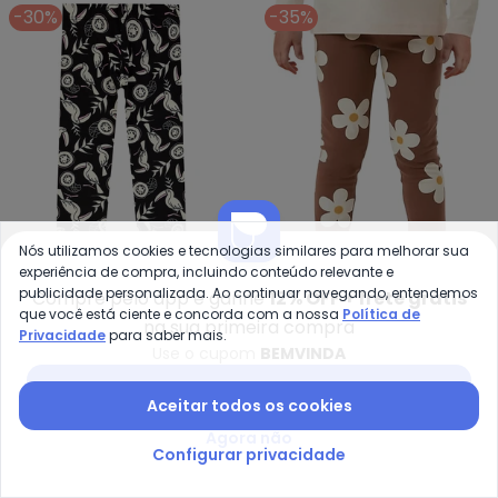
-30%
-35%
Nós utilizamos cookies e tecnologias similares para melhorar sua
experiência de compra, incluindo conteúdo relevante e
publicidade personalizada. Ao continuar navegando, entendemos
Compre pelo app e ganhe
12% OFF + frete grátis
que você está ciente e concorda com a nossa
Política de
Malwee Kids - Calça Legging Tro
Ma
na sua primeira compra
Privacidade
para saber mais.
Calça Legging Tropical
Calça Legging Floral
Use o cupom
BEMVINDA
MALWEE KIDS
MALWEE KIDS
(Preto)
(Marrom)
R$ 39,13
R$ 55,90
R$ 45,43
R$ 69,90
Baixar app Posthaus
Aceitar todos os cookies
-72%
-35%
Agora não
Configurar privacidade