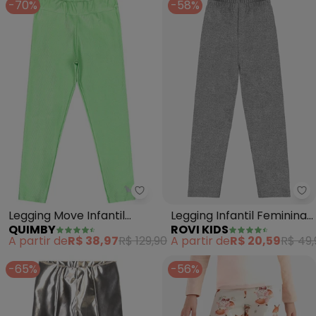
-70%
-58%
Quimby - Legging Move Infantil
Ro
Legging Move Infantil
Legging Infantil Feminina
QUIMBY
ROVI KIDS
Menina (Verde)
Molecotton (Cinza)
A partir de
R$ 38,97
R$ 129,90
A partir de
R$ 20,59
R$ 49,
-65%
-56%