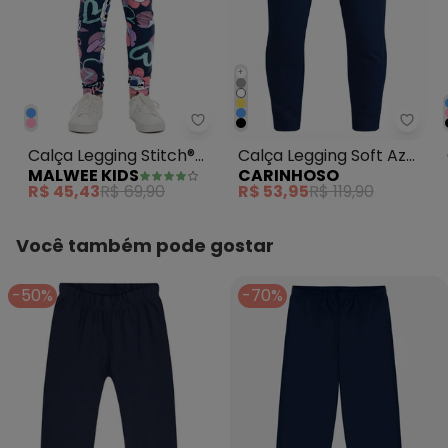
+
Malwee Kids - Calça Legging St
Carin
Calça Legging Stitch®
Calça Legging Soft Azul
MALWEE KIDS
CARINHOSO
em Cotton Azul
Marinho
R$ 45,43
R$ 69,90
R$ 53,95
R$ 119,90
Marinho
Você também pode gostar
-50%
-70%