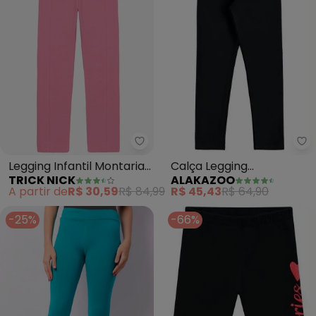
Al
Trick Nick - Legging Infantil Mo
Calça Legging
Legging Infantil Montaria
ALAKAZOO
TRICK NICK
Molecotton (Preto)
Molecotton (Rosa)
R$ 45,43
R$ 64,90
A partir de
R$ 30,59
R$ 84,99
-25%
-66%