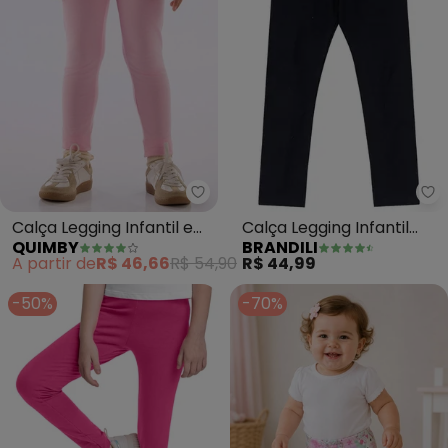
Quimby - Calça Legging Infanti
Br
Calça Legging Infantil em
Calça Legging Infantil
QUIMBY
BRANDILI
Cotton Rosa
Menina (Preto)
A partir de
R$ 46,66
R$ 54,90
R$ 44,99
-50%
-70%