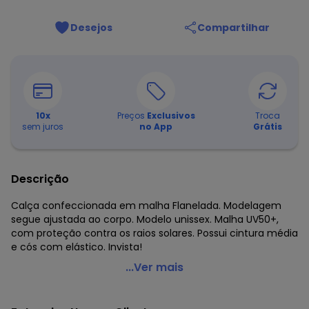
Desejos
Compartilhar
10
x
Preços
Exclusivos
Troca
sem juros
no App
Grátis
Descrição
Calça confeccionada em malha Flanelada. Modelagem
segue ajustada ao corpo. Modelo unissex. Malha UV50+,
com proteção contra os raios solares. Possui cintura média
e cós com elástico. Invista!
Malwee Kids - Calça Flanelada em Uv50+ Unissex Azul
...Ver mais
Código do produto: 7244589
Fornecedor: MALWEE MALHAS LTDA / CNPJ 84.429.737/0001-