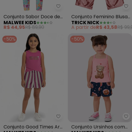
Malwee Kids - Conjunto Sabor 
Tr
Conjunto Sabor Doce de
Conjunto Feminino Blusa
MALWEE KIDS
TRICK NICK
Amor (Rosa Escuro)
com Pantacourt (Rosa)
R$ 44,95
R$ 89,90
A partir de
R$ 43,58
R$ 99,
-50%
-50%
Malwee Kids - Conjunto Good T
Ma
Conjunto Good Times Are
Conjunto Ursinhos com