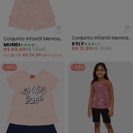
Mundi - Conjunto Infantil Menin
Ky
Conjunto Infantil Menina
Conjunto Infantil Menina
MUNDI
KYLY
Detalhado (Rosa)
Estampa (Rosa)
R$ 69,99
R$ 139,99
R$ 31,90
R$ 70,90
ou
2x
de
R$ 34,99
sem
juros
-60%
-45%