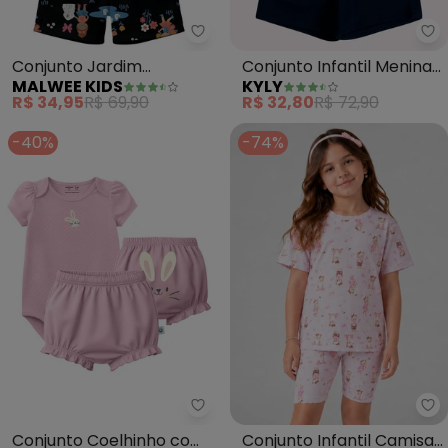
Malwee Kids - Conjunto Jardim
Ky
Conjunto Jardim
Conjunto Infantil Menina
MALWEE KIDS
KYLY
Encantado (Rosa Escuro)
Estampa (Rosa)
R$ 34,95
R$ 69,90
R$ 32,80
R$ 72,90
-40%
-74%
Malwee Kids - Conjunto Coelhi
Se
Conjunto Coelhinho com
Conjunto Infantil Camisa