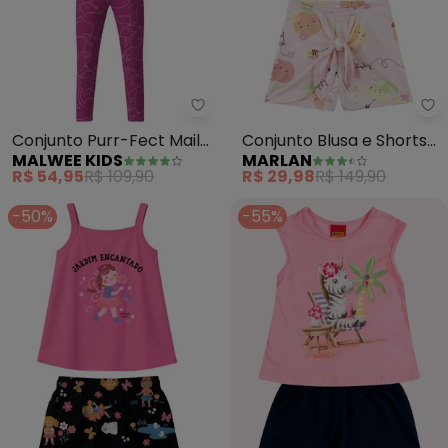
Malwee Kids - Conjunto Purr-Fe
Ma
Conjunto Purr-Fect Mail
Conjunto Blusa e Shorts
MALWEE KIDS
MARLAN
em Malha (Rosa Claro)
Salada de Frutas (Rosa)
R$ 54,95
R$ 109,90
R$ 29,98
R$ 149,90
-50%
-55%