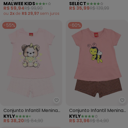
MALWEE KIDS
SELECT
Bordado (Rosa Claro)
com Ciclista (Rosa)
R$ 59,94
R$ 99,90
R$ 35,99
R$ 139,99
ou
2x
de
R$ 29,97
sem
juros
-55%
-60%
Kyly - Conjunto Infantil Menina 
Ky
Conjunto Infantil Menina
Conjunto Infantil Menina
KYLY
KYLY
Ursinho (Rosa)
Abelha (Rosa)
R$ 38,20
R$ 84,90
R$ 33,96
R$ 84,90