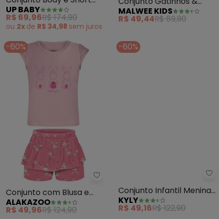
Conjunto Body e Short
Conjunto Gatinhos &
UP BABY
MALWEE KIDS
Bebê (Rosa)
Borboletas (Rosa Claro)
R$ 69,96
R$ 174,90
R$ 49,44
R$ 89,90
ou
2x
de
R$ 34,98
sem
juros
-60%
-60%
Alakazoo - Conjunto com Blusa 
Ky
Conjunto com Blusa e
Conjunto Infantil Menina
ALAKAZOO
KYLY
Shorts Saia Estampado
Libélula (Rosa)
R$ 49,96
R$ 124,90
R$ 49,16
R$ 122,90
(Rosa)