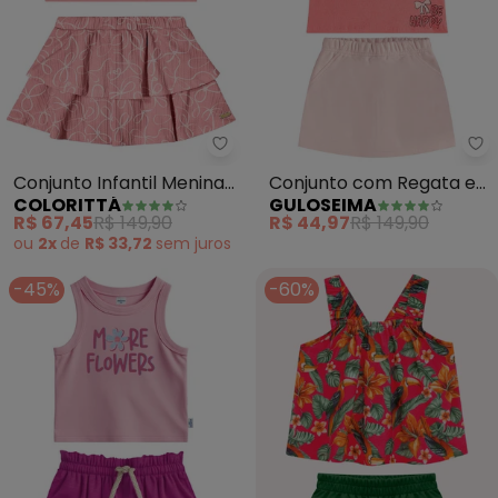
Colorittá - Conjunto Infantil M
Gu
Conjunto Infantil Menina
Conjunto com Regata e
COLORITTÁ
GULOSEIMA
Laços Babado (Rosa)
Short-Saia (Rosa)
R$ 67,45
R$ 149,90
R$ 44,97
R$ 149,90
ou
2x
de
R$ 33,72
sem
juros
-45%
-60%