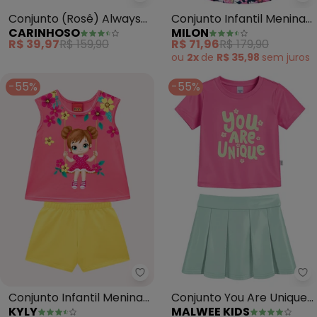
Carinhoso - Conjunto (Rosê) Al
Mi
Conjunto (Rosê) Always
Conjunto Infantil Menina
CARINHOSO
MILON
Stylish Cropped Menina
Flores (Rosa)
R$ 39,97
R$ 159,90
R$ 71,96
R$ 179,90
ou
2x
de
R$ 35,98
sem
juros
-55%
-55%
Kyly - Conjunto Infantil Menina
Ma
Conjunto Infantil Menina
Conjunto You Are Unique
KYLY
MALWEE KIDS
em Algodão (Rosa)
com Glitter (Rosa