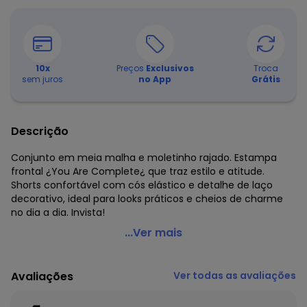
10
x
Preços
Exclusivos
Troca
sem juros
no App
Grátis
Descrição
Conjunto em meia malha e moletinho rajado. Estampa
frontal ¿You Are Complete¿ que traz estilo e atitude.
Shorts confortável com cós elástico e detalhe de laço
decorativo, ideal para looks práticos e cheios de charme
no dia a dia. Invista!
Malwee Kids - Conjunto You Are Complete Rosa
...Ver mais
Código do produto: 8168712
Comprimento da Manga: Curta
Avaliações
Ver todas as avaliações
Decote Frente : Redondo
Fornecedor: MALWEE MALHAS LTDA / CNPJ 84.429.737/0001-