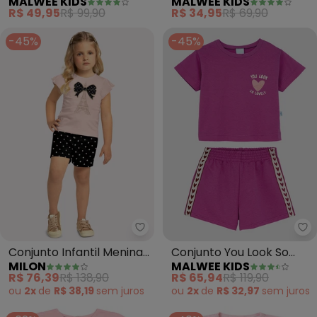
MALWEE KIDS
MALWEE KIDS
Coming (Rosa)
Glitter (Rosa)
R$ 49,95
R$ 99,90
R$ 34,95
R$ 69,90
-45%
-45%
Milon - Conjunto Infantil Menin
Ma
Conjunto Infantil Menina
Conjunto You Look So
MILON
MALWEE KIDS
Bordado (Rosa)
Lovely (Rosa)
R$ 76,39
R$ 138,90
R$ 65,94
R$ 119,90
ou
2x
de
R$ 38,19
sem
juros
ou
2x
de
R$ 32,97
sem
juros