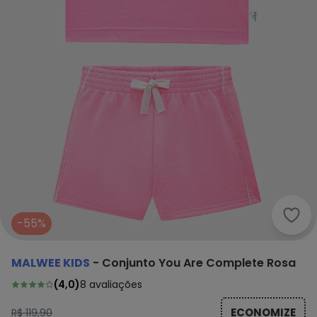
Malw
-55%
MALWEE KIDS
-
Conjunto You Are Complete Rosa
(
4,0
)
8
avaliações
ECONOMIZE
R$ 119,90