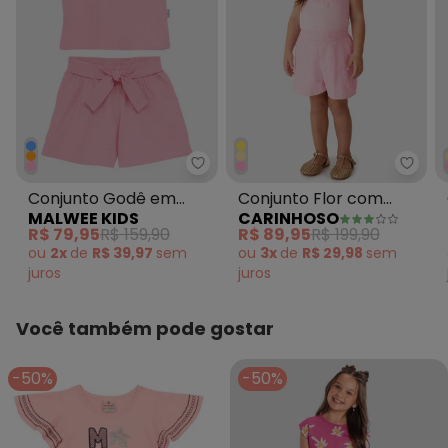
Malwee Kids - Conjunto Godê e
Carin
Conjunto Godê em
Conjunto Flor com
MALWEE KIDS
CARINHOSO
Malha Texturizada
Bordado Menina Rosa
R$ 79,95
R$ 159,90
R$ 89,95
R$ 199,90
Rosa
Claro
ou
2x
de
R$ 39,97
sem
ou
3x
de
R$ 29,98
sem
juros
juros
Você também pode gostar
-50%
-50%