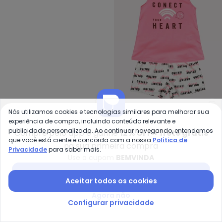
Guloseima - Conjunto Blusa e S
Ky
Nós utilizamos cookies e tecnologias similares para melhorar sua
experiência de compra, incluindo conteúdo relevante e
Conjunto Blusa e Short
Conjunto Infantil Menina
publicidade personalizada. Ao continuar navegando, entendemos
Compre pelo app e ganhe
12% OFF + frete grátis
GULOSEIMA
KYLY
em Cotton (Rosa)
Lettering (Pink)
A partir de
R$ 34,47
R$ 114,90
R$ 31,45
R$ 69,90
que você está ciente e concorda com a nossa
Política de
na sua primeira compra
Privacidade
para saber mais.
Use o cupom
BEMVINDA
-73%
-50%
Baixar app Posthaus
Aceitar todos os cookies
Agora não
Configurar privacidade