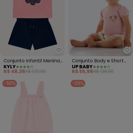
Kyly - Conjunto Infantil Menina 
Up
Conjunto Infantil Menina
Conjunto Body e Short
KYLY
UP BABY
Flor (Rosa)
Bebê (Rosa)
R$ 48,36
R$ 120,90
R$ 55,96
R$ 139,90
-50%
-55%