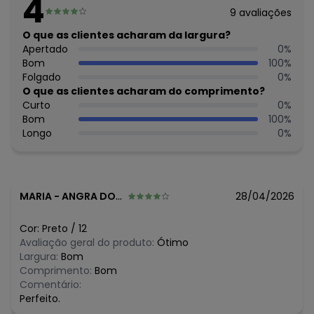
4
14
9
avaliações
Feito: Brasil
Cuidados para conservação do produto: Temperatura
O que as clientes acharam da largura?
máxima de lavagem 30C. Não alvejar. Não passar sobre a
Apertado
0
%
estampa.
Bom
100
%
Observação: Cós: Aplicado com elástico embutido
Folgado
0
%
Tecido: Meia Malha / Malha Rajada
O que as clientes acharam do comprimento?
Composição: Poliéster 85% Como Mínimo/Poliéster 64%
Curto
0
%
Algodão 36%
Bom
100
%
Longo
0
%
Histórico de preços
O preço apresentado abaixo é o menor oferecido em
algum dia do mês, para o menor tamanho disponível.
N/D*
agosto/2026
MARIA
-
ANGRA DOS REIS - RJ
28/04/2026
R$ 53,95
julho/2026
R$ 53,95
junho/2026
Cor:
Preto
/
12
R$ 59,95
maio/2026
Avaliação geral do produto:
Ótimo
R$ 59,95
abril/2026
Largura:
Bom
R$ 83,93
março/2026
Comprimento:
Bom
N/D*
fevereiro/2026
Comentário:
Perfeito.