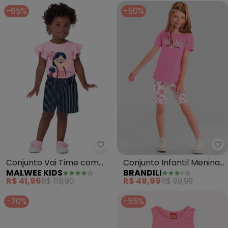
-65%
-50%
Malwee Kids - Conjunto Vai Ti
Br
Conjunto Vai Time com
Conjunto Infantil Menina
MALWEE KIDS
BRANDILI
Bordado (Rosa Claro)
com Strass (Rosa)
R$ 41,96
R$ 119,90
R$ 49,99
R$ 99,99
-70%
-55%