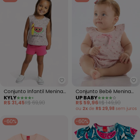
Kyly - Conjunto Infantil Menina
Up
Conjunto Infantil Menina
Conjunto Bebê Menina
KYLY
UP BABY
Melancia (Rosa)
em Suedine (Rosa)
R$ 31,45
R$ 69,90
R$ 59,96
R$ 149,90
ou
2x
de
R$ 29,98
sem
juros
-60%
-60%