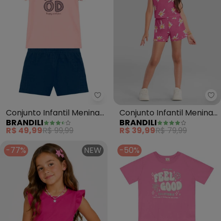
Brandili - Conjunto Infantil Meni
Br
Conjunto Infantil Menina
Conjunto Infantil Menina
BRANDILI
BRANDILI
Brilhante (Rosa)
de Coqueiros (Rosa)
R$ 49,99
R$ 99,99
R$ 39,99
R$ 79,99
-77%
NEW
-50%