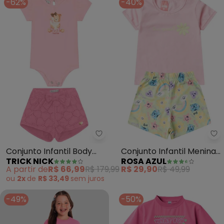
-62%
-40%
Trick Nick - Conjunto Infantil 
Ro
Conjunto Infantil Body
Conjunto Infantil Menina
TRICK NICK
ROSA AZUL
com Shorts (Rosa)
Love Verão Iaia (Rosa)
A partir de
R$ 66,99
R$ 179,99
R$ 29,90
R$ 49,99
ou
2x
de
R$ 33,49
sem
juros
-49%
-50%