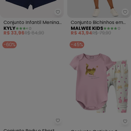
Kyly - Conjunto Infantil Menina 
Ma
Conjunto Infantil Menina
Conjunto Bichinhos em
KYLY
MALWEE KIDS
Lettering (Rosa)
Malha (Rosê)
R$ 33,96
R$ 84,90
R$ 43,94
R$ 79,90
-60%
-45%
Up Baby - Conjunto Body e Shor
Ma