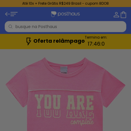
Até 10x + Frete Grátis R$249 Brasil - cupom 8DO8
Termina em:
Oferta relâmpago
17:
45:
58