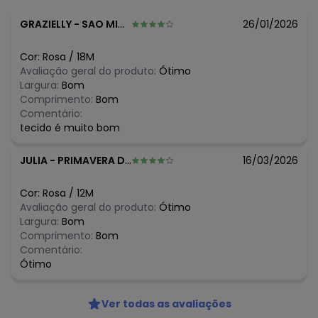
algum dia do mês, para o menor tamanho disponível.
N/D*
agosto/2026
GRAZIELLY
-
SAO MIGUEL DO ARAGUAIA - GO
26/01/2026
N/D*
julho/2026
R$ 48,96
junho/2026
Cor:
Rosa
/
18M
R$ 41,97
maio/2026
Avaliação geral do produto:
Ótimo
R$ 41,97
abril/2026
Largura:
Bom
R$ 41,97
março/2026
Comprimento:
Bom
R$ 41,97
fevereiro/2026
Comentário:
tecido é muito bom
JULIA
-
PRIMAVERA DO LESTE - MT
16/03/2026
Cor:
Rosa
/
12M
Avaliação geral do produto:
Ótimo
Largura:
Bom
Comprimento:
Bom
Comentário:
Ótimo
Ver todas as avaliações