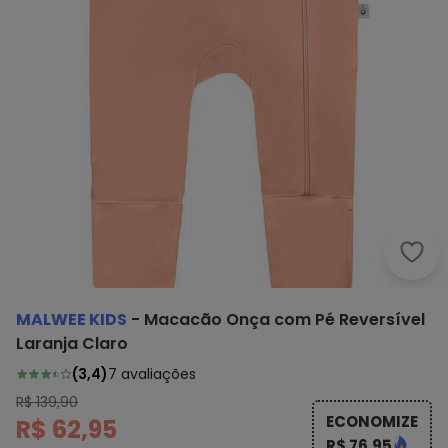
Malw
MALWEE KIDS
-
Macacão Onça com Pé Reversível
Laranja Claro
(
3,4
)
7
avaliações
R$ 139,90
ECONOMIZE
R$ 62,95
R$ 76,95