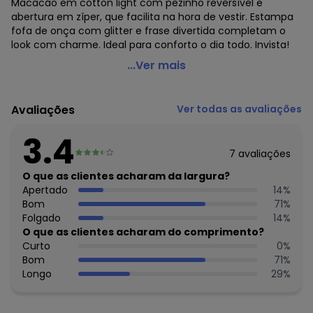
Macacão em cotton light com pezinho reversível e
abertura em zíper, que facilita na hora de vestir. Estampa
fofa de onça com glitter e frase divertida completam o
look com charme. Ideal para conforto o dia todo. Invista!
Malwee Kids - Macacão Onça com Pé Reversível Laranja
...Ver mais
Claro
Código do produto: 6565919
Avaliações
Ver todas as avaliações
Comprimento da Manga: Longa
Comprimento: Longo
3.4
Fornecedor: MALWEE MALHAS LTDA / CNPJ 84.429.737/0001-
7
avaliações
14
Feito: Brasil
O que as clientes acharam da largura?
Cuidados para conservação do produto: Temperatura
Apertado
14
%
máxima de lavagem 30C. Não alvejar. Não passar sobre a
Bom
71
%
estampa.
Folgado
14
%
Observação: Gola Aplicada
O que as clientes acharam do comprimento?
Tecido: Cotton Light
Curto
0
%
Composição: Algodão 85% Como Mínimo
Bom
71
%
Longo
29
%
Histórico de preços
O preço apresentado abaixo é o menor oferecido em