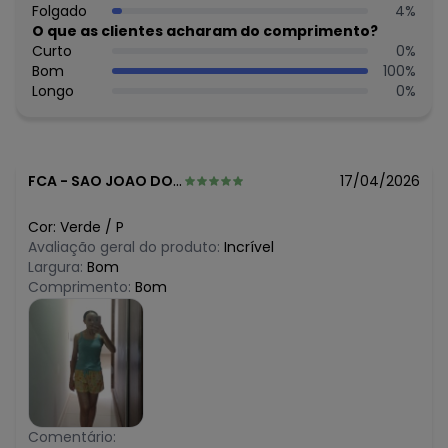
R$ 65,45
Folgado
4
%
abril/2026
R$ 65,45
O que as clientes acharam do comprimento?
março/2026
N/D*
Curto
0
%
fevereiro/2026
Bom
100
%
Longo
0
%
FCA
-
SAO JOAO DO PIAUI - PI
17/04/2026
Cor:
Verde
/
P
Avaliação geral do produto:
Incrível
Largura:
Bom
Comprimento:
Bom
Comentário: