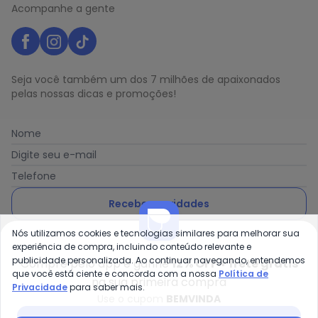
Acompanhe a gente
Seja você também um dos 7 milhões de apaixonados
pelas nossas dicas e promoções!
Nome
Digite seu e-mail
Telefone
Receber novidades
Nós utilizamos cookies e tecnologias similares para melhorar sua
Ao enviar o cadastro, você concorda com a nossa
Política
experiência de compra, incluindo conteúdo relevante e
de Privacidade
publicidade personalizada. Ao continuar navegando, entendemos
Compre pelo app e ganhe
12% OFF + frete grátis
que você está ciente e concorda com a nossa
Política de
na sua primeira compra
Privacidade
para saber mais.
Use o cupom
BEMVINDA