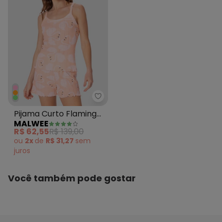
Malwee - Pijama Curto Flamingo
Pijama Curto Flamingos
MALWEE
Laranja
R$ 62,55
R$ 139,00
ou
2x
de
R$ 31,27
sem
juros
Você também pode gostar