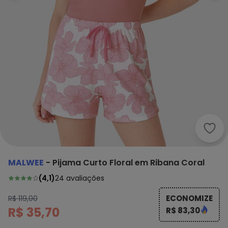
Malw
MALWEE
-
Pijama Curto Floral em Ribana Coral
(
4,1
)
24
avaliações
ECONOMIZE
R$ 119,00
R$ 35,70
R$ 83,30