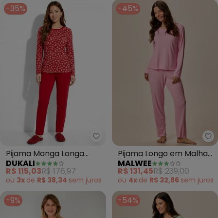
-35%
-45%
Dukali - Pijama Manga Longa S
Ma
Pijama Manga Longa
Pijama Longo em Malha
DUKALI
MALWEE
Suede (Vermelho)
Canelada (Rosa)
R$ 115,03
R$ 176,97
R$ 131,45
R$ 239,00
ou
3x
de
R$ 38,34
sem
juros
ou
4x
de
R$ 32,86
sem
juros
-9%
-54%