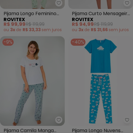
Rovitex - Pijama Longo Feminin
Ro
Pijama Longo Feminino
Pijama Curto Mensageiro
ROVITEX
ROVITEX
Meia Malha (Verde)
dos Sonhos (Cinza)
R$ 99,99
R$ 119,99
R$ 94,99
R$ 119,99
ou
3x
de
R$ 33,33
sem
juros
ou
3x
de
R$ 31,66
sem
juros
-9%
-40%
Piante Pijamas - Pijama Camil
Ma
Pijama Camila Manga
Pijama Longo Nuvens