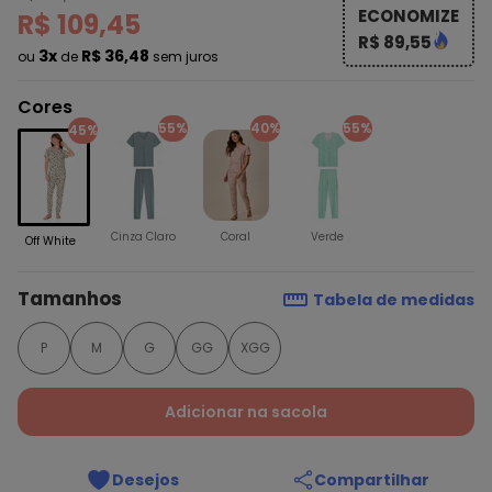
ECONOMIZE
R$ 109,45
R$ 89,55
3x
R$ 36,48
ou
de
sem juros
Cores
55%
40%
55%
45%
Cinza Claro
Coral
Verde
Off White
Tamanhos
Tabela de medidas
P
M
G
GG
XGG
Adicionar na sacola
Desejos
Compartilhar