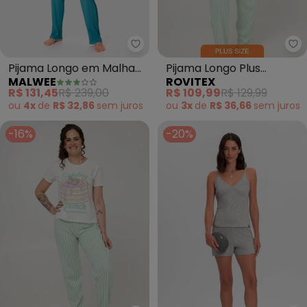
Malwee - Pijama Longo em Malh
Ro
Pijama Longo em Malha
Pijama Longo Plus
MALWEE
ROVITEX
Canelada (Azul Pastel)
Feminino Meia Malha
R$ 131,45
R$ 239,00
R$ 109,99
R$ 129,99
(Verde)
ou
4x
de
R$ 32,86
sem
juros
ou
3x
de
R$ 36,66
sem
juros
-16%
-20%