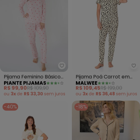
Piante Pijamas - Pijama Feminin
Ma
Pijama Feminino Básico
Pijama Poá Carrot em
PIANTE PIJAMAS
MALWEE
Algodão Melissa (Bege)
Malha Essence (Off
R$ 99,90
R$ 109,90
R$ 109,45
R$ 199,00
White)
ou
3x
de
R$ 33,30
sem
juros
ou
3x
de
R$ 36,48
sem
juros
-40%
-18%