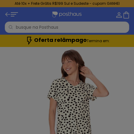
Até 10x + Frete Grátis R$199 Sul e Sudeste - cupom GANHEI
Oferta relâmpago
Termina em: