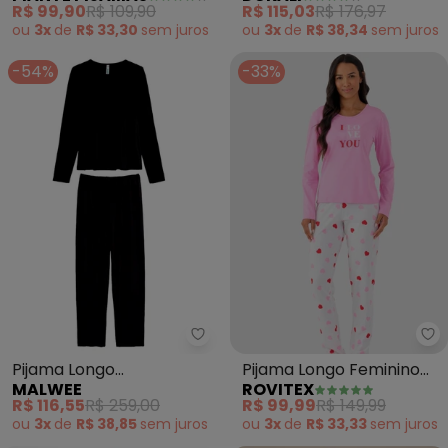
R$ 99,90
R$ 109,90
R$ 115,03
R$ 176,97
ou
3x
de
R$ 33,30
sem
juros
ou
3x
de
R$ 38,34
sem
juros
-54%
-33%
Malwee - Pijama Longo Materni
Ro
Pijama Longo
Pijama Longo Feminino
MALWEE
ROVITEX
Maternidade (Preto)
Mensageira da Paz
R$ 116,55
R$ 259,00
R$ 99,99
R$ 149,99
(Rosa)
ou
3x
de
R$ 38,85
sem
juros
ou
3x
de
R$ 33,33
sem
juros