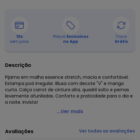
10
x
Preços
Exclusivos
Troca
sem juros
no App
Grátis
Descrição
Pijama em malha essence stretch, macia e confortável.
Estampa poá irregular. Blusa com decote "V" e manga
curta. Calça carrot de cintura alta, quadril solto e pernas
levemente afuniladas. Conforto e praticidade para o dia e
a noite. Invista!
Malwee - Pijama Poá Carrot em Malha Essence Off
...Ver mais
White
Código do produto: 8403021
Avaliações
Ver todas as avaliações
Comprimento da Manga: Curta