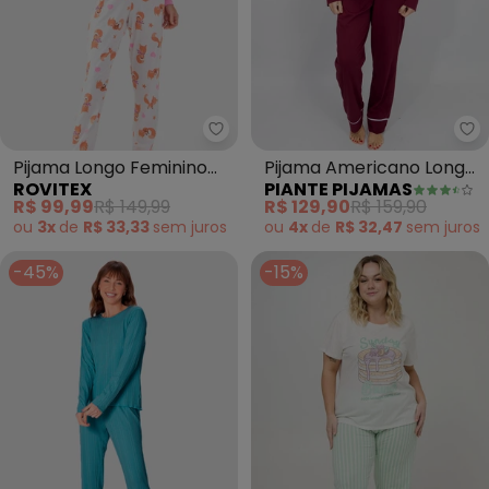
Rovitex - Pijama Longo Feminin
Pi
Pijama Longo Feminino
Pijama Americano Longo
ROVITEX
PIANTE PIJAMAS
Mensageira da Paz
Algodão Filete (Bordô)
R$ 99,99
R$ 149,99
R$ 129,90
R$ 159,90
(Rosa)
ou
3x
de
R$ 33,33
sem
juros
ou
4x
de
R$ 32,47
sem
juros
-45%
-15%