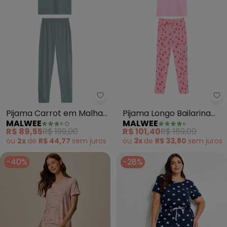
Malwee - Pijama Carrot em Mal
Ma
Pijama Carrot em Malha
Pijama Longo Bailarina
MALWEE
MALWEE
Essence (Cinza Claro)
(Rosa Claro)
R$ 89,55
R$ 199,00
R$ 101,40
R$ 169,00
ou
2x
de
R$ 44,77
sem
juros
ou
3x
de
R$ 33,80
sem
juros
-40%
-28%