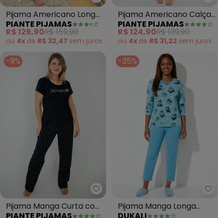
Piante Pijamas - Pijama Americ
Pi
Pijama Americano Longo
Pijama Americano Calça
PIANTE PIJAMAS
PIANTE PIJAMAS
Algodão Filete (Preto)
Algodão (Rosa)
R$ 129,90
R$ 159,90
R$ 124,90
R$ 139,90
ou
4x
de
R$ 32,47
sem
juros
ou
4x
de
R$ 31,22
sem
juros
-9%
-35%
Piante Pijamas - Pijama Manga 
Du
Pijama Manga Curta com
Pijama Manga Longa
PIANTE PIJAMAS
DUKALI
Calça Camila (Poá Preto)
Suede (Azul)