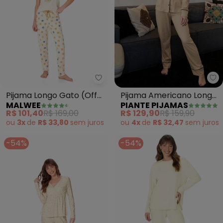
Malwee - Pijama Longo Gato (O
Pi
Pijama Longo Gato (Off
Pijama Americano Longo
MALWEE
PIANTE PIJAMAS
White)
Algodão Filete (Bege
R$ 101,40
R$ 169,00
R$ 129,90
R$ 159,90
Areia)
ou
3x
de
R$ 33,80
sem
juros
ou
4x
de
R$ 32,47
sem
juros
-54%
-54%