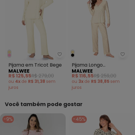
Malwee - Pijama em Tricot Beg
Malwe
Pijama em Tricot Bege
Pijama Longo
MALWEE
MALWEE
Maternidade Off White
R$ 125,55
R$ 279,00
R$ 116,55
R$ 259,00
ou
4x
de
R$ 31,38
sem
ou
3x
de
R$ 38,85
sem
juros
juros
Você também pode gostar
-9%
-45%