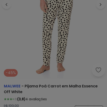
Malw
-45%
MALWEE
-
Pijama Poá Carrot em Malha Essence
Off White
(
3,8
)
4
avaliações
R$ 199,00