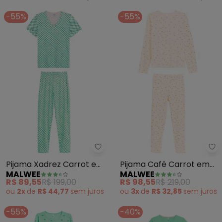
-55%
-55%
Malwee - Pijama Xadrez Carrot
Ma
Pijama Xadrez Carrot em
Pijama Café Carrot em
MALWEE
MALWEE
Malha Essence (Verde)
Malha Essence (Laranja)
R$ 89,55
R$ 199,00
R$ 98,55
R$ 219,00
ou
2x
de
R$ 44,77
sem
juros
ou
3x
de
R$ 32,85
sem
juros
-55%
-40%