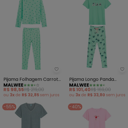
Malwee - Pijama Folhagem Car
Ma
Pijama Folhagem Carrot
Pijama Longo Panda
MALWEE
MALWEE
em Malha Essence
(Verde Menta)
R$ 98,55
R$ 219,00
R$ 101,40
R$ 169,00
(Verde)
ou
3x
de
R$ 32,85
sem
juros
ou
3x
de
R$ 33,80
sem
juros
-55%
-40%