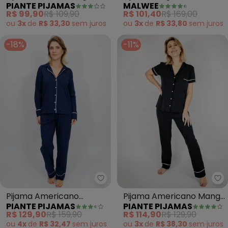
PIANTE PIJAMAS
MALWEE
Curta com Calça
(Azul)
R$ 99,90
R$ 109,90
R$ 101,40
R$ 169,00
(Marinho)
ou
3x
de
R$ 33,30
sem
juros
ou
3x
de
R$ 33,80
sem
juros
-18%
-11%
Piante Pijamas - Pijama America
Pi
Pijama Americano
Pijama Americano Manga
PIANTE PIJAMAS
PIANTE PIJAMAS
Algodão Filete (Azul
Curta com Calça (Preto)
R$ 129,90
R$ 159,90
R$ 114,90
R$ 129,90
Marinho)
ou
4x
de
R$ 32,47
sem
juros
ou
3x
de
R$ 38,30
sem
juros