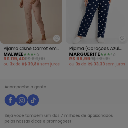
Malwee - Pijama Cisne Carrot 
Ma
Pijama Cisne Carrot em
Pijama (Corações Azul
MALWEE
MARGUERITE
Malha Essence (Coral)
Marinho/Branco) em
R$ 119,40
R$ 199,00
R$ 99,99
R$ 139,99
Malha de
ou
3x
de
R$ 39,80
sem
juros
ou
3x
de
R$ 33,33
sem
juros
Acompanhe a gente
Seja você também um dos 7 milhões de apaixonados
pelas nossas dicas e promoções!