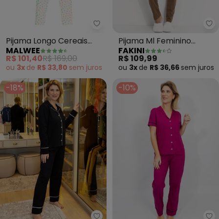
Malwee - Pijama Longo Cereais 
Fa
Pijama Longo Cereais
Pijama Ml Feminino
MALWEE
FAKINI
(Laranja)
(Rosa)
R$ 101,40
R$ 169,00
R$ 109,99
ou
3x
de
R$ 33,80
sem
juros
ou
3x
de
R$ 36,66
sem
juros
-18%
-10%