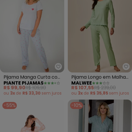
Piante Pijamas - Pijama Manga
Ma
Pijama Manga Curta com
Pijama Longo em Malha
PIANTE PIJAMAS
MALWEE
Calça Camila (Branco)
Canelada (Verde Menta)
R$ 99,90
R$ 109,90
R$ 107,55
R$ 239,00
ou
3x
de
R$ 33,30
sem
juros
ou
3x
de
R$ 35,85
sem
juros
-55%
-10%