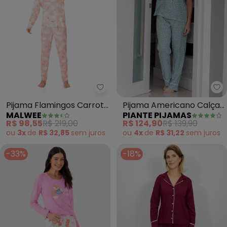
Malwee - Pijama Flamingos Car
Pi
Pijama Flamingos Carrot
Pijama Americano Calça
MALWEE
PIANTE PIJAMAS
em Malha Essence
Algodão (Verde)
R$ 98,55
R$ 219,00
R$ 124,90
R$ 139,90
(Rosê)
ou
3x
de
R$ 32,85
sem
juros
ou
4x
de
R$ 31,22
sem
juros
-33%
-18%