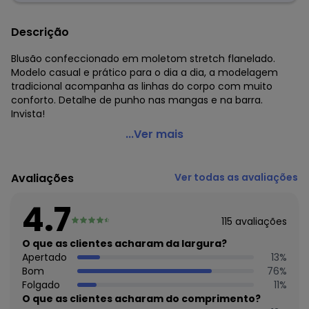
Descrição
Blusão confeccionado em moletom stretch flanelado.
Modelo casual e prático para o dia a dia, a modelagem
tradicional acompanha as linhas do corpo com muito
conforto. Detalhe de punho nas mangas e na barra.
Invista!
Malwee Plus - Blusão Preto Feminino em Moletom
...Ver mais
Código do produto: 6474707
Comprimento da manga: Longa
Avaliações
Ver todas as avaliações
Decote frente: Redondo
Fornecedor: MALWEE MALHAS LTDA / CNPJ 84.429.737/0001-
4.7
14
115
avaliações
Feito: Brasil
Cuidados para conservação do produto: Basta deixar a
O que as clientes acharam da largura?
peça de molho em uma bacia de água fria. Na água, dilua
Apertado
13
%
um pouco de sabão para roupas delicadas ou meio copo
Bom
76
%
de vinagre branco. Depois, é só esfregar delicadamente e
Folgado
11
%
secar à sombra.
O que as clientes acharam do comprimento?