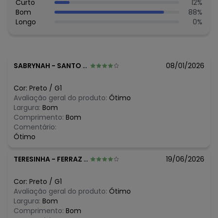
Tecido: Moletom stretch flanelado
Curto
12
%
Composição: 97% algodão / 3% elastano
Bom
88
%
Longo
0
%
SABRYNAH
-
SANTO ANTONIO DE POSSE - SP
08/01/2026
Cor:
Preto
/
G1
Avaliação geral do produto:
Ótimo
Largura:
Bom
Comprimento:
Bom
Comentário:
Ótimo
TERESINHA
-
FERRAZ DE VASCONCELOS - SP
19/06/2026
Cor:
Preto
/
G1
Avaliação geral do produto:
Ótimo
Largura:
Bom
Comprimento:
Bom