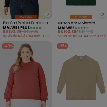
Malwee Plus - Blusão (Preto) 
Ma
Blusão (Preto) Feminino
Blusão em Moletom
MALWEE PLUS
MALWEE
em Moletom
Flanelado Plus (Verde
R$ 103,35
R$ 159,00
R$ 103,35
R$ 159,00
Esmeralda)
ou
3x
de
R$ 34,44
sem
juros
ou
3x
de
R$ 34,44
sem
juros
-40%
-35%