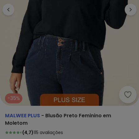
Malw
-35%
MALWEE PLUS
-
Blusão Preto Feminino em
Moletom
(
4,7
)
115
avaliações